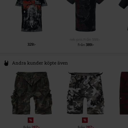
Regularweight
Fickor
Utan fickor
Innerficka
Nej
Färg
allover
rek-pris
Från
599:-
329:-
389:-
Från
Andra kunder köpte även
%
%
287:-
287:-
Från
Från