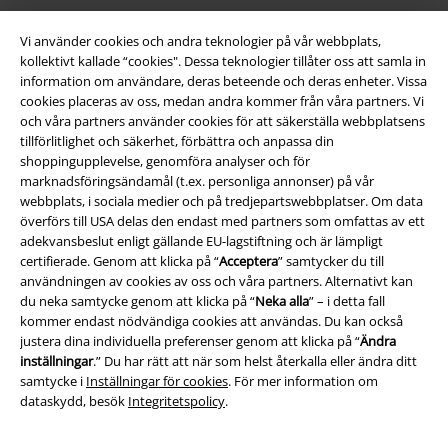
Vi använder cookies och andra teknologier på vår webbplats,
kollektivt kallade “cookies". Dessa teknologier tillåter oss att samla in
information om användare, deras beteende och deras enheter. Vissa
cookies placeras av oss, medan andra kommer från våra partners. Vi
och våra partners använder cookies för att säkerställa webbplatsens
tillförlitlighet och säkerhet, förbättra och anpassa din
shoppingupplevelse, genomföra analyser och för
marknadsföringsändamål (t.ex. personliga annonser) på vår
Juridisk information/Villkor
webbplats, i sociala medier och på tredjepartswebbplatser. Om data
överförs till USA delas den endast med partners som omfattas av ett
Villkor
adekvansbeslut enligt gällande EU-lagstiftning och är lämpligt
certifierade. Genom att klicka på “
Acceptera
” samtycker du till
Om oss
användningen av cookies av oss och våra partners. Alternativt kan
du neka samtycke genom att klicka på “
Neka alla
” – i detta fall
Ladda ner villkoren
kommer endast nödvändiga cookies att användas. Du kan också
justera dina individuella preferenser genom att klicka på “
Ändra
Avfallshantering och miljöskydd
inställningar
.” Du har rätt att när som helst återkalla eller ändra ditt
samtycke i
Inställningar för cookies
. För mer information om
dataskydd, besök
Integritetspolicy
.
Försäkran om överensstämmelse
Information om tillgänglighet