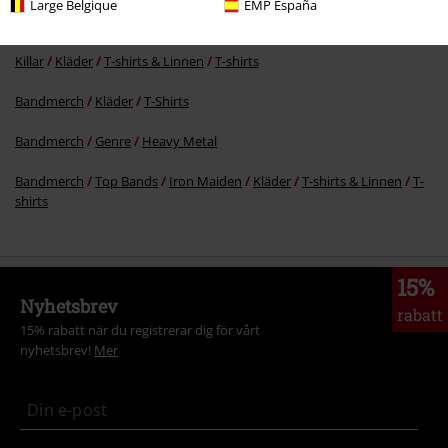
Large Belgique
EMP España
Rea %
Kläder
T-shirts & Toppar
T-Shirts
Killar
Kläder
T-shirts & Linnen
T-shirts
Bandmerch
Kläder
T-Shirts
Bandmerch
Genre
Heavy Metal
Bandmerch
Top Bands
Iron Maiden
Kläder
T-shirts & Linnen
T-
shirts
15%
Nyhetsbrev
rabatt
15% rabatt när du registrerar dig för vårt
nyhetsbrev!
Mer