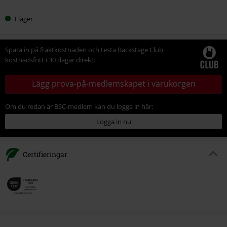
I lager
Spara in på fraktkostnaden och testa Backstage Club
kostnadsfritt i 30 dagar direkt:
Lägg prova-på-medlemskapet i varukorgen
Om du redan är BSC-medlem kan du logga in här:
Logga in nu
Certifieringar