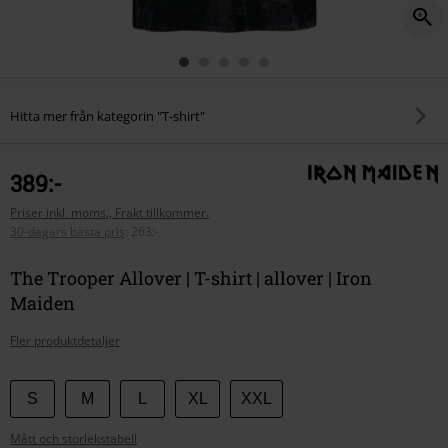
Hitta mer från kategorin "T-shirt"
389:-
Priser inkl. moms., Frakt tillkommer.
30-dagars bästa pris
:
263:-
The Trooper Allover | T-shirt | allover | Iron
Maiden
Fler produktdetaljer
Välj
S
M
L
XL
XXL
din
Mått och storlekstabell
storlek