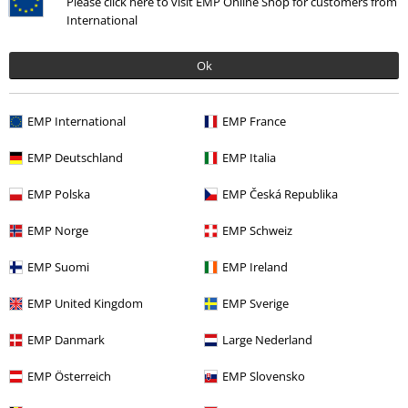
Please click here to visit EMP Online Shop for customers from
International
Ok
EMP International
EMP France
Senast besökt
EMP Deutschland
EMP Italia
EMP Polska
EMP Česká Republika
EMP Norge
EMP Schweiz
EMP Suomi
EMP Ireland
EMP United Kingdom
EMP Sverige
389:-
EMP Danmark
Large Nederland
EMP Österreich
EMP Slovensko
More categories. More options.