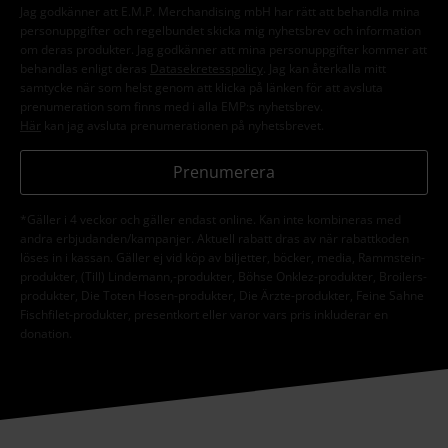
Jag godkänner att E.M.P. Merchandising mbH har rätt att behandla mina
personuppgifter och regelbundet skicka mig nyhetsbrev och information
om deras produkter. Jag godkänner att mina personuppgifter kommer att
behandlas enligt deras
Datasekretesspolicy
. Jag kan återkalla mitt
samtycke när som helst genom att klicka på länken för att avsluta
prenumeration som finns med i alla EMP:s nyhetsbrev.
Här
kan jag avsluta prenumerationen på nyhetsbrevet.
Prenumerera
*Gäller i 4 veckor och gäller endast online. Kan inte kombineras med
andra erbjudanden/kampanjer. Aktuell rabatt dras av när rabattkoden
löses in i kassan. Gäller ej vid köp av biljetter, böcker, media, Rammstein-
produkter, (Till) Lindemann,-produkter, Böhse Onklez-produkter, Broilers-
produkter, Die Toten Hosen-produkter, Die Ärzte-produkter, Feine Sahne
Fischfilet-produkter, presentkort eller varor vars pris inkluderar en
donation.