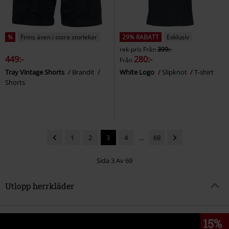
%
Finns även i stora storlekar
29% RABATT
Exklusiv
rek-pris
Från
399:-
449:-
280:-
Från
Tray Vintage Shorts
Brandit
White Logo
Slipknot
T-shirt
Shorts
1
2
3
4
...
69
Sida 3 Av 69
Utlopp herrkläder
15%