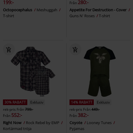
199:-
280:-
Från
Octopocephalus
Meshuggah
Appetite For Destruction - Cover
T-shirt
Guns N' Roses
T-shirt
30% RABATT
Exklusiv
14% RABATT
Exklusiv
rek-pris
Från
799:-
rek-pris
Från
449:-
552:-
382:-
Från
Från
Right Now
Rock Rebel by EMP
Coyote
Looney Tunes
Kortärmad tröja
Pyjamas