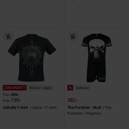
23% RABATT
Få kvar i lager
%
Exklusiv
Från
259:-
199:-
382:-
Från
Valhalla T-shirt
Spiral
T-shirt
The Punisher - Skull
The
Punisher
Pyjamas