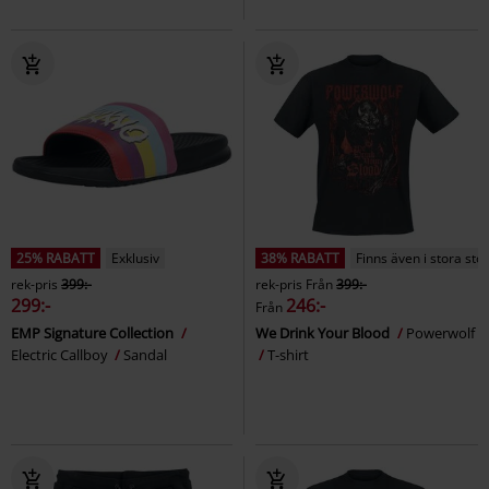
25% RABATT
Exklusiv
38% RABATT
Finns även i stora sto
rek-pris
399:-
rek-pris
Från
399:-
299:-
246:-
Från
EMP Signature Collection
We Drink Your Blood
Powerwolf
Electric Callboy
Sandal
T-shirt