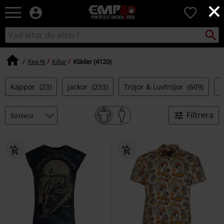
×
EMP
0
-
Musik,
Sök
Sök
Film,
i
TV
katalogen
&
Rea %
Killar
Kläder (4120)
Spelmerch
-
Kappor
(23)
Jackor
(233)
Tröjor & Luvtröjor
(609)
L
Alternativt
Mode
Filtrera