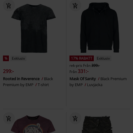
%
Exklusiv
17% RABATT
Exklusiv
rek-pris
Från
399:-
299:-
331:-
Från
Rooted in Reverence
Black
Mask Of Sanity
Black Premium
Premium by EMP
T-shirt
by EMP
Luvjacka