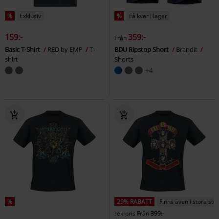
%
Exklusiv
%
Få kvar i lager
159:-
359:-
Från
Basic T-Shirt
RED by EMP
T-
BDU Ripstop Short
Brandit
shirt
Shorts
+4
%
29% RABATT
Finns även i stora sto
rek-pris
Från
399:-