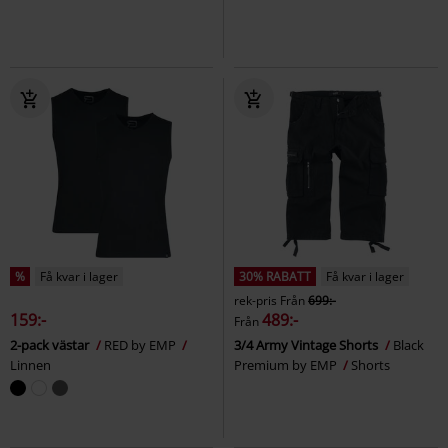
%
Få kvar i lager
30% RABATT
Få kvar i lager
rek-pris
Från
699:-
159:-
489:-
Från
2-pack västar
RED by EMP
3/4 Army Vintage Shorts
Black
Linnen
Premium by EMP
Shorts