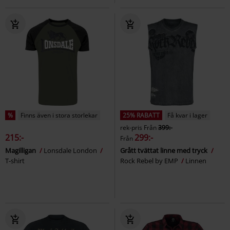
%
Finns även i stora storlekar
25% RABATT
Få kvar i lager
rek-pris
Från
399:-
215:-
299:-
Från
Magilligan
Lonsdale London
Grått tvättat linne med tryck
T-shirt
Rock Rebel by EMP
Linnen