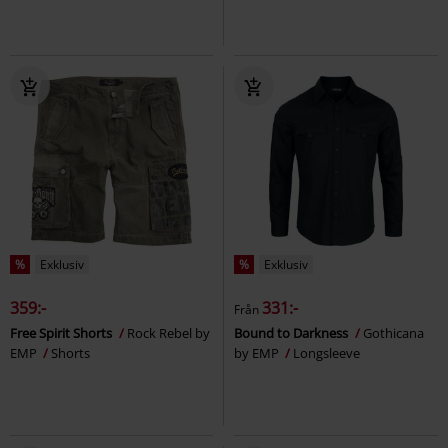
%
Exklusiv
%
Exklusiv
359:-
331:-
Från
Free Spirit Shorts
Rock Rebel by
Bound to Darkness
Gothicana
EMP
Shorts
by EMP
Longsleeve