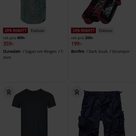
28% RABATT
Exklusiv
33% RABATT
Exklusiv
rek-pris
499:-
rek-pris
299:-
359:-
199:-
Dunedain
Sagan om Ringen
T-
Bonfire
Dark Souls
Strumpor
shirt