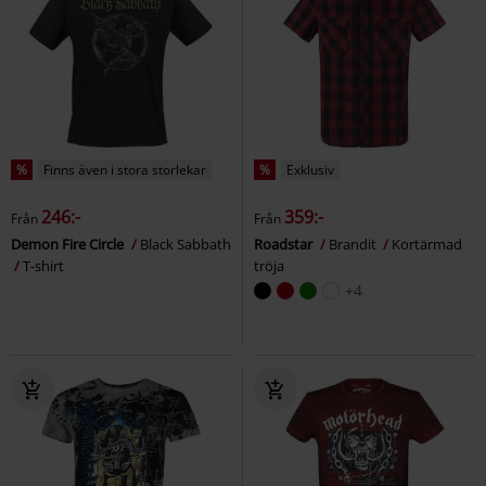
%
Finns även i stora storlekar
%
Exklusiv
246:-
359:-
Från
Från
Demon Fire Circle
Black Sabbath
Roadstar
Brandit
Kortärmad
T-shirt
tröja
+4