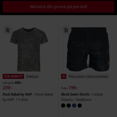
Aktivera din prova-på-period!
52% RABATT
Exklusiv
%
Finns även i stora storlekar
rek-pris
499:-
239:-
199:-
Från
Rock Rebel by EMP
Rock Rebel
Block Swim Shorts
Urban
by EMP
T-shirt
Classics
Badbyxor