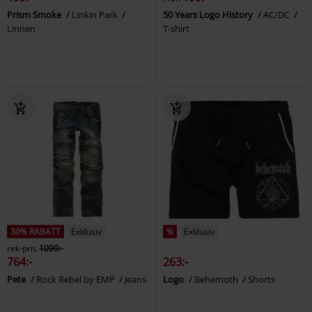
Prism Smoke
Linkin Park
50 Years Logo History
AC/DC
Linnen
T-shirt
30% RABATT
Exklusiv
%
Exklusiv
rek-pris
1099:-
764:-
263:-
Pete
Rock Rebel by EMP
Jeans
Logo
Behemoth
Shorts