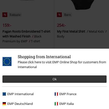
%
Exklusiv
%
Barn
159:-
254:-
Pagan Roots Embroidered T-shirt
My First Metal Shirt
Metal Kids
with Washed Finish
Black
Body
Premium by EMP
T-shirt
Shopping from International
Please click here to visit EMP Online Shop for customers from
International
Ok
EMP International
EMP France
EMP Deutschland
EMP Italia
%
Brodyr
%
Finns även i stora storlekar