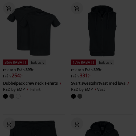
36% RABATT
Exklusiv
17% RABATT
Exklusiv
rek-pris
Från
399:-
rek-pris
Från
399:-
254:-
331:-
Från
Från
Dubbelpack crew neck T-shirts
Svart sweatshirtväst med luva
RED by EMP
T-shirt
RED by EMP
Väst