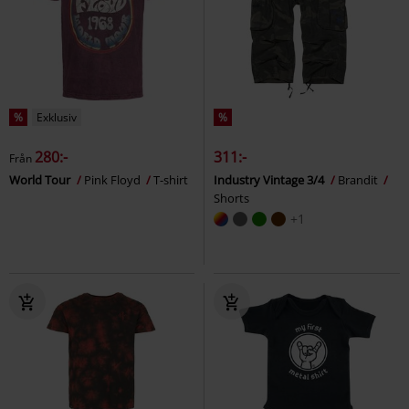
%
Exklusiv
%
280:-
311:-
Från
World Tour
Pink Floyd
T-shirt
Industry Vintage 3/4
Brandit
Shorts
+1