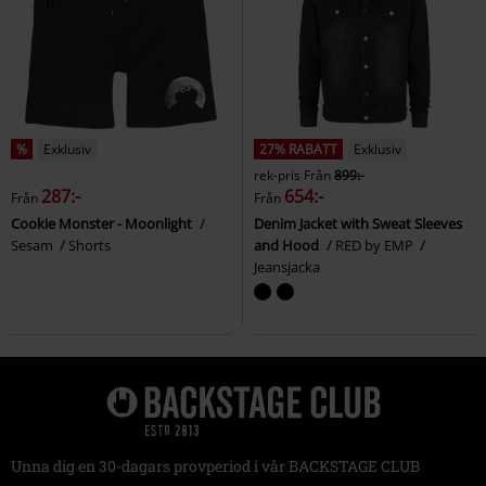
%
Exklusiv
27% RABATT
Exklusiv
rek-pris
Från
899:-
287:-
654:-
Från
Från
Cookie Monster - Moonlight
Denim Jacket with Sweat Sleeves
Sesam
Shorts
and Hood
RED by EMP
Jeansjacka
Unna dig en 30-dagars provperiod i vår BACKSTAGE CLUB