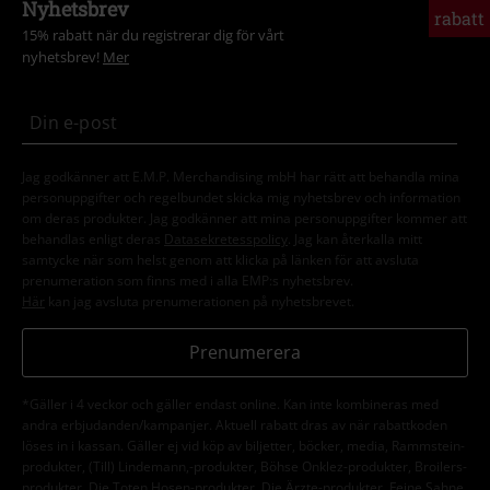
Nyhetsbrev
rabatt
15% rabatt när du registrerar dig för vårt
nyhetsbrev!
Mer
Jag godkänner att E.M.P. Merchandising mbH har rätt att behandla mina
personuppgifter och regelbundet skicka mig nyhetsbrev och information
om deras produkter. Jag godkänner att mina personuppgifter kommer att
behandlas enligt deras
Datasekretesspolicy
. Jag kan återkalla mitt
samtycke när som helst genom att klicka på länken för att avsluta
prenumeration som finns med i alla EMP:s nyhetsbrev.
Här
kan jag avsluta prenumerationen på nyhetsbrevet.
Prenumerera
*Gäller i 4 veckor och gäller endast online. Kan inte kombineras med
andra erbjudanden/kampanjer. Aktuell rabatt dras av när rabattkoden
löses in i kassan. Gäller ej vid köp av biljetter, böcker, media, Rammstein-
produkter, (Till) Lindemann,-produkter, Böhse Onklez-produkter, Broilers-
produkter, Die Toten Hosen-produkter, Die Ärzte-produkter, Feine Sahne