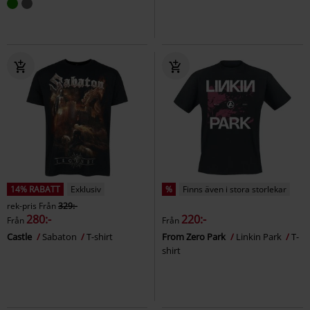
14% RABATT
Exklusiv
%
Finns även i stora storlekar
rek-pris
Från
329:-
280:-
220:-
Från
Från
Castle
Sabaton
T-shirt
From Zero Park
Linkin Park
T-
shirt