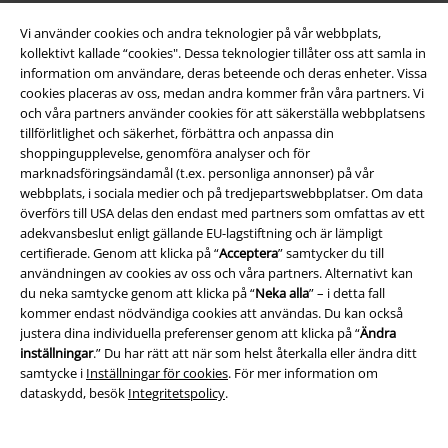
Vi använder cookies och andra teknologier på vår webbplats,
Om EMP
kollektivt kallade “cookies". Dessa teknologier tillåter oss att samla in
information om användare, deras beteende och deras enheter. Vissa
Partner-program
cookies placeras av oss, medan andra kommer från våra partners. Vi
och våra partners använder cookies för att säkerställa webbplatsens
Hållbarhet
tillförlitlighet och säkerhet, förbättra och anpassa din
shoppingupplevelse, genomföra analyser och för
marknadsföringsändamål (t.ex. personliga annonser) på vår
webbplats, i sociala medier och på tredjepartswebbplatser. Om data
överförs till USA delas den endast med partners som omfattas av ett
adekvansbeslut enligt gällande EU-lagstiftning och är lämpligt
certifierade. Genom att klicka på “
Acceptera
” samtycker du till
användningen av cookies av oss och våra partners. Alternativt kan
du neka samtycke genom att klicka på “
Neka alla
” – i detta fall
kommer endast nödvändiga cookies att användas. Du kan också
Bli en del av gemenskapen!
justera dina individuella preferenser genom att klicka på “
Ändra
inställningar
.” Du har rätt att när som helst återkalla eller ändra ditt
samtycke i
Inställningar för cookies
. För mer information om
dataskydd, besök
Integritetspolicy
.