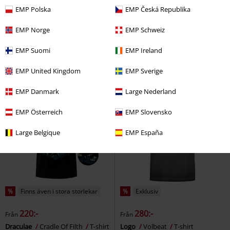
EMP Polska
EMP Česká Republika
355:-
203:-
Från
EMP Norge
EMP Schweiz
Lynton
Lonsdale London
Powerslave Line Drawing pocket
Polotröja
print
Iron Maiden
T-shirt
EMP Suomi
EMP Ireland
EMP United Kingdom
EMP Sverige
EMP Danmark
Large Nederland
EMP Österreich
EMP Slovensko
Large Belgique
EMP España
%
Finns även i stora storlekar
%
Exklusiv
220:-
280:-
Från
Från
Draculae
Cradle Of Filth
T-shirt
Logo
Volbeat
T-shirt