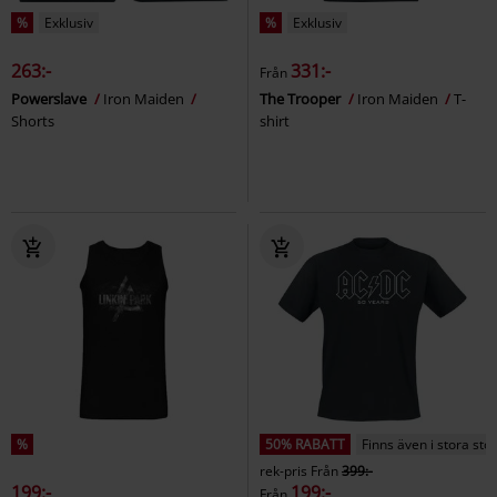
%
Exklusiv
%
Exklusiv
263:-
331:-
Från
Powerslave
Iron Maiden
The Trooper
Iron Maiden
T-
Shorts
shirt
%
50% RABATT
Finns även i stora sto
rek-pris
Från
399:-
199:-
199:-
Från