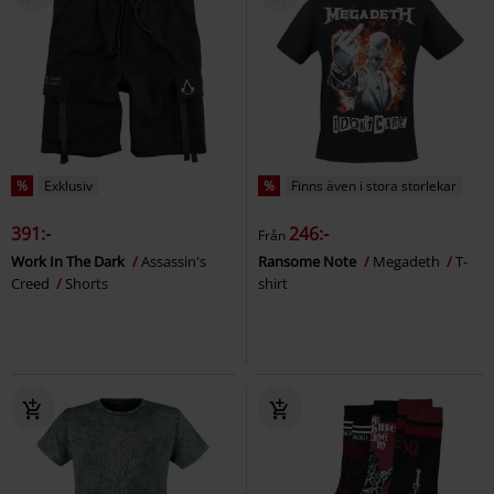
%
Exklusiv
%
Finns även i stora storlekar
391:-
246:-
Från
Work In The Dark
Assassin's
Ransome Note
Megadeth
T-
Creed
Shorts
shirt