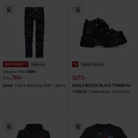
30% RABATT
Exklusiv
%
Metal Details
rek-pris
Från
1099:-
764:-
3272:-
Från
Jared
Rock Rebel by EMP
Jeans
ANKLE BOOTS BLACK TOWER M-
110N-S1
New Rock
Snörsko