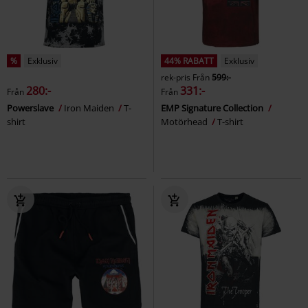
%
Exklusiv
44% RABATT
Exklusiv
rek-pris
Från
599:-
280:-
331:-
Från
Från
Powerslave
Iron Maiden
T-
EMP Signature Collection
shirt
Motörhead
T-shirt