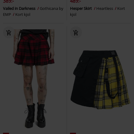
389:-
489:-
Vailed in Darkness
Gothicana by
Hesper Skirt
Heartless
Kort
EMP
Kort kjol
kjol