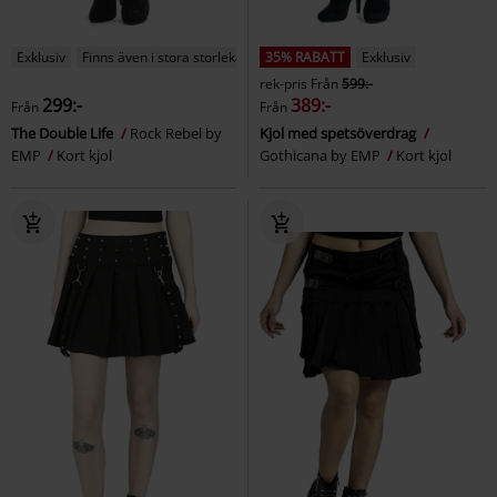
Exklusiv
Finns även i stora storlekar
35% RABATT
Exklusiv
rek-pris
Från
599:-
299:-
389:-
Från
Från
The Double Life
Rock Rebel by
Kjol med spetsöverdrag
EMP
Kort kjol
Gothicana by EMP
Kort kjol