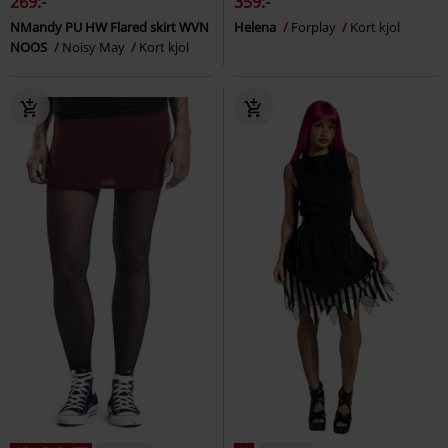
269:-
359:-
NMandy PU HW Flared skirt WVN
Helena
Forplay
Kort kjol
NOOS
Noisy May
Kort kjol