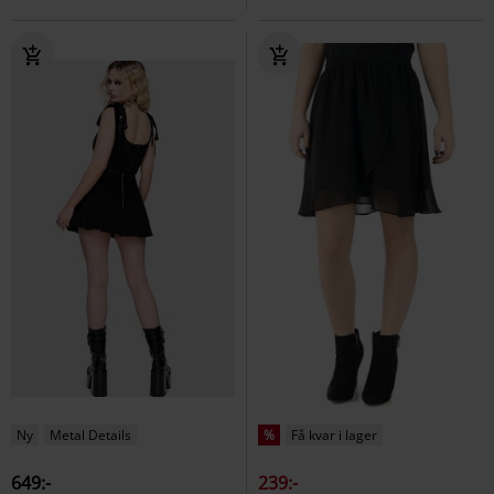
Ny
Metal Details
%
Få kvar i lager
649:-
239:-