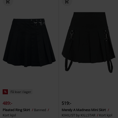
%
Få kvar i lager
489:-
519:-
Pleated Ring Skirt
Banned
Merely A Madness Mini Skirt
Kort kjol
KIHILIST by KILLSTAR
Kort kjol