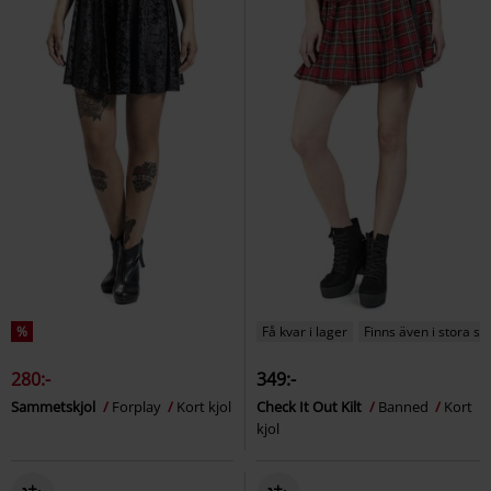
%
Få kvar i lager
Finns även i stora st
280:-
349:-
Sammetskjol
Forplay
Kort kjol
Check It Out Kilt
Banned
Kort
kjol