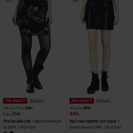
15% RABATT
Exklusiv
35% RABATT
Exklusiv
rek-pris
Från
299:-
rek-pris
699:-
254:-
449:-
Från
The Double Life
Black Premium
Kjol med öljetter och band
by EMP
Kort kjol
Gothicana by EMP
Kort kjol