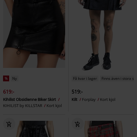
%
Ny
Få kvar i lager
Finns även i stora st
619:-
519:-
Kihilist Obsidienne Biker Skirt
Kilt
Forplay
Kort kjol
KIHILIST by KILLSTAR
Kort kjol