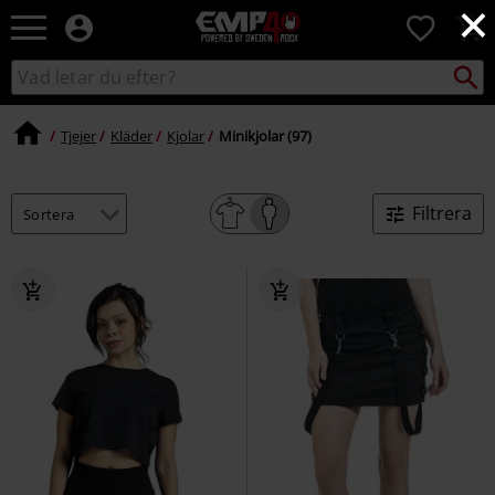
×
EMP
0
-
Musik,
Sök
Sök
Film,
i
TV
katalogen
&
Tjejer
Kläder
Kjolar
Minikjolar (97)
Spelmerch
-
Alternativt
Filtrera
Mode