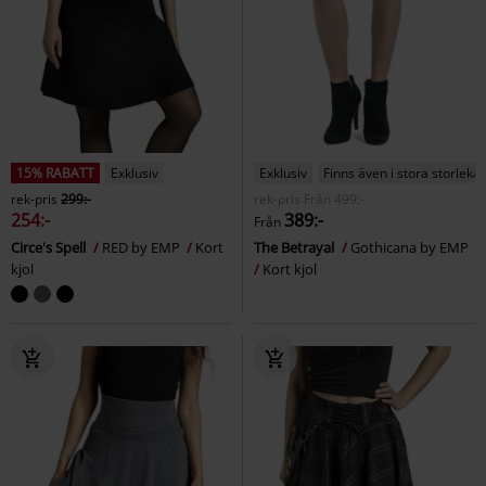
15% RABATT
Exklusiv
Exklusiv
Finns även i stora storlekar
rek-pris
299:-
rek-pris
Från
499:-
254:-
389:-
Från
Circe's Spell
RED by EMP
Kort
The Betrayal
Gothicana by EMP
kjol
Kort kjol