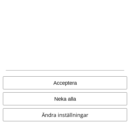
Aura minikjol
Burleska
Kort
Elven Leaves
Sagan om Ringen
kjol
Kort kjol
Acceptera
Neka alla
Ändra inställningar
Få kvar i lager
Removable Parts