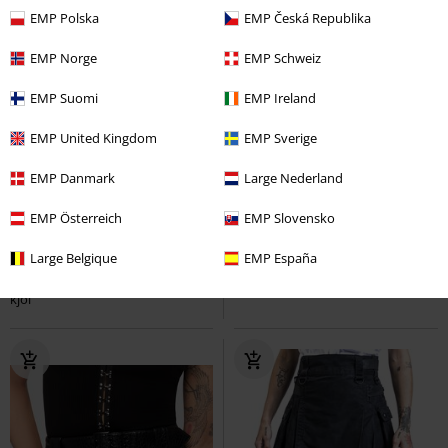
EMP Polska
EMP Česká Republika
EMP Norge
EMP Schweiz
EMP Suomi
EMP Ireland
EMP United Kingdom
EMP Sverige
EMP Danmark
Large Nederland
Få kvar i lager
Removable Parts
%
Finns även i stora storlekar
EMP Österreich
EMP Slovensko
679:-
359:-
Large Belgique
EMP España
Heart Stealer Skirt
Killstar
Kort
Aya Bow
Innocent
Kort kjol
kjol