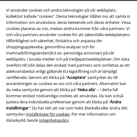
Vi använder cookies och andra teknologier på vår webbplats,
kollektivt kallade “cookies". Dessa teknologier tillåter oss att samla in
information om användare, deras beteende och deras enheter. Vissa
cookies placeras av oss, medan andra kommer från våra partners. Vi
och våra partners använder cookies för att säkerställa webbplatsens
tillförlitlighet och säkerhet, förbättra och anpassa din
shoppingupplevelse, genomföra analyser och för
marknadsföringsändamål (t.ex. personliga annonser) på vår
webbplats, i sociala medier och på tredjepartswebbplatser. Om data
överförs till USA delas den endast med partners som omfattas av ett
adekvansbeslut enligt gällande EU-lagstiftning och är lämpligt
certifierade. Genom att klicka på “
Acceptera
” samtycker du till
användningen av cookies av oss och våra partners. Alternativt kan
du neka samtycke genom att klicka på “
Neka alla
” – i detta fall
kommer endast nödvändiga cookies att användas. Du kan också
justera dina individuella preferenser genom att klicka på “
Ändra
inställningar
.” Du har rätt att när som helst återkalla eller ändra ditt
samtycke i
Inställningar för cookies
. För mer information om
%
Finns även i stora storlekar
35% RABATT
Exklusiv
dataskydd, besök
Integritetspolicy
.
rek-pris
599:-
713:-
389:-
Från