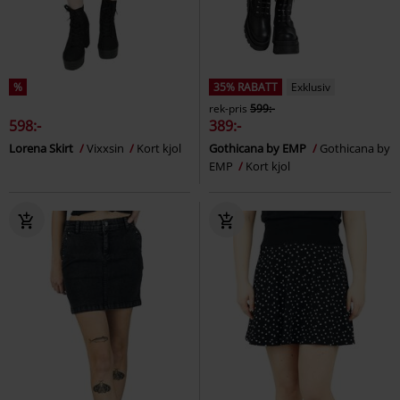
%
35% RABATT
Exklusiv
rek-pris
599:-
598:-
389:-
Lorena Skirt
Vixxsin
Kort kjol
Gothicana by EMP
Gothicana by
EMP
Kort kjol