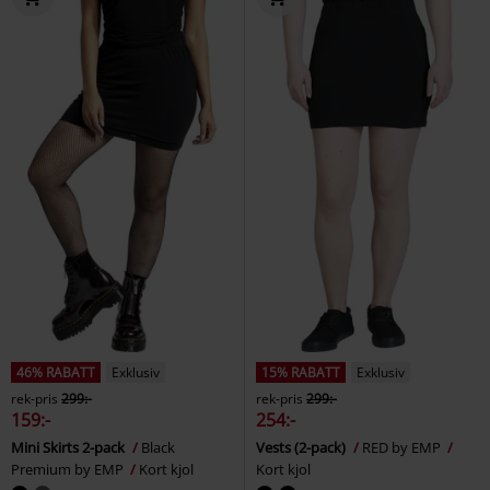
46% RABATT
Exklusiv
15% RABATT
Exklusiv
rek-pris
299:-
rek-pris
299:-
159:-
254:-
Mini Skirts 2-pack
Black
Vests (2-pack)
RED by EMP
Premium by EMP
Kort kjol
Kort kjol