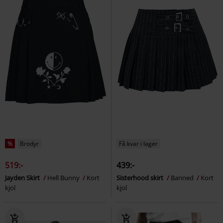
%
Brodyr
Få kvar i lager
519:-
439:-
Jayden Skirt
Hell Bunny
Kort
Sisterhood skirt
Banned
Kort
kjol
kjol