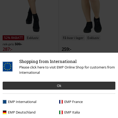
52% RABATT
Exklusiv
Få kvar i lager
Exklusiv
rek-pris
599:-
287:-
259:-
Kjol med pyramidformade nitar
Circe's Spell
RED by EMP
Kort
Shopping from International
Rock Rebel by EMP
Kort kjol
kjol
Please click here to visit EMP Online Shop for customers from
International
Ok
EMP International
EMP France
EMP Deutschland
EMP Italia