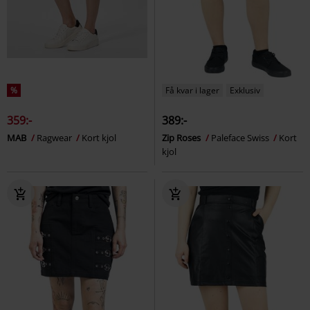
%
Få kvar i lager
Exklusiv
359:-
389:-
MAB
Ragwear
Kort kjol
Zip Roses
Paleface Swiss
Kort
kjol