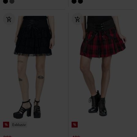
%
Exklusiv
%