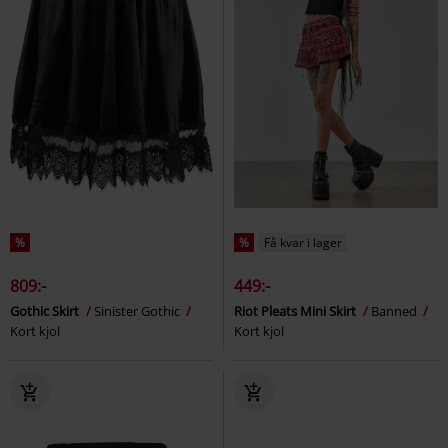
%
%
Få kvar i lager
809:-
449:-
Gothic Skirt
Sinister Gothic
Riot Pleats Mini Skirt
Banned
Kort kjol
Kort kjol