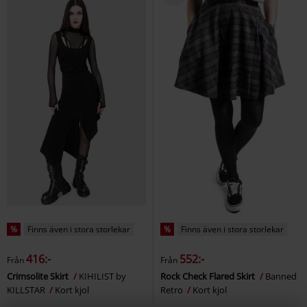
%
Finns även i stora storlekar
%
Finns även i stora storlekar
416:-
552:-
Från
Från
Crimsolite Skirt
KIHILIST by
Rock Check Flared Skirt
Banned
KILLSTAR
Kort kjol
Retro
Kort kjol