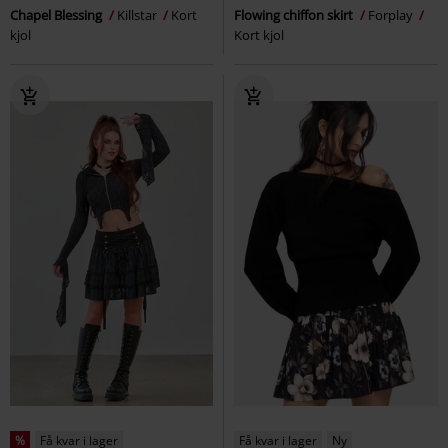
Chapel Blessing
Killstar
Kort
Flowing chiffon skirt
Forplay
kjol
Kort kjol
%
Få kvar i lager
Få kvar i lager
Ny