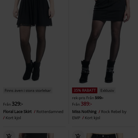
Finns även i stora storlekar
35% RABATT
Exklusiv
rek-pris
Från
599:-
329:-
389:-
Från
Från
Floral Lace Skirt
Rotterdamned
Miss Nothing
Rock Rebel by
Kort kjol
EMP
Kort kjol