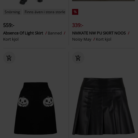
Snörning
Finns även i stora storlekar
%
559:-
339:-
Absence Of Light Skirt
Banned
NMKATE NW PU SKIRT NOOS
Kort kjol
Noisy May
Kort kjol