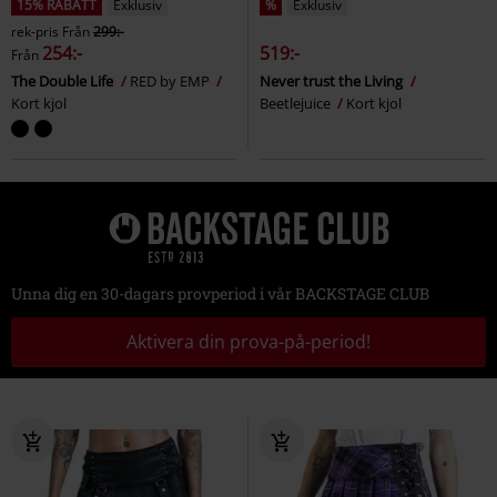
15% RABATT
Exklusiv
%
Exklusiv
rek-pris
Från
299:-
254:-
519:-
Från
The Double Life
RED by EMP
Never trust the Living
Kort kjol
Beetlejuice
Kort kjol
Unna dig en 30-dagars provperiod i vår BACKSTAGE CLUB
Aktivera din prova-på-period!