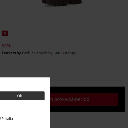
%
519:-
Dockers by Gerli
Dockers by Gerli
Känga
Ok
Aktivera din prova-på-period!
P Italia