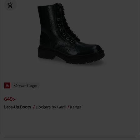
%
Få kvar i lager
649:-
Lace-Up Boots
Dockers by Gerli
Känga