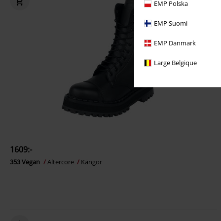
EMP Polska
EMP Suomi
EMP Danmark
Large Belgique
1609:-
353 Vegan
Altercore
Kängor