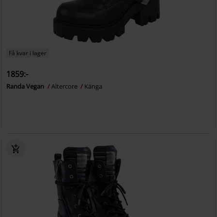
Få kvar i lager
1859:-
Randa Vegan
Altercore
Känga