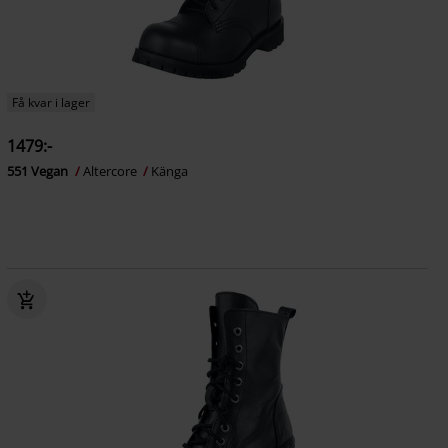
Få kvar i lager
1479:-
551 Vegan
Altercore
Känga