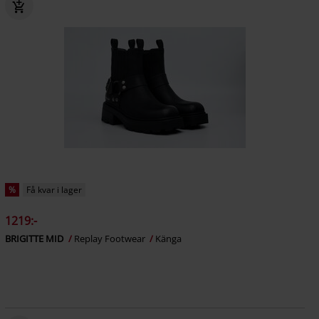
%
Få kvar i lager
1219:-
BRIGITTE MID
Replay Footwear
Känga