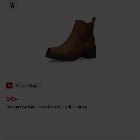
%
Få kvar i lager
649:-
Dockers by Gerli
Dockers by Gerli
Känga