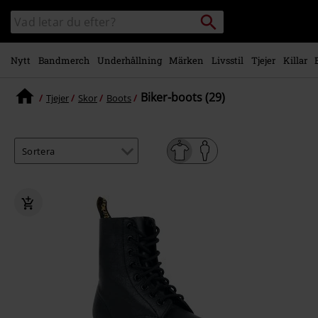
Gå till
Sök
Sök
huvudinnehåll
i
katalogen
Nytt
Bandmerch
Underhållning
Märken
Livsstil
Tjejer
Killar
Biker-boots (29)
Tjejer
Skor
Boots