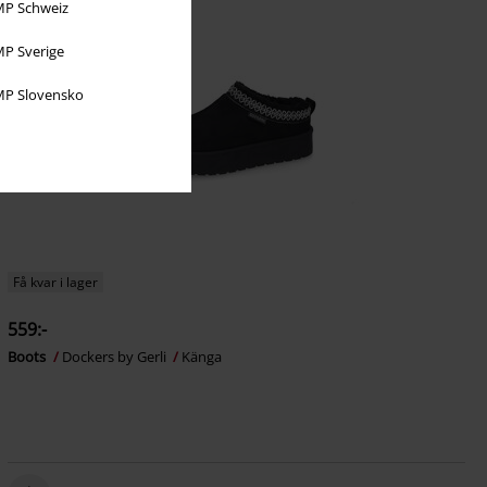
P Schweiz
P Sverige
P Slovensko
Få kvar i lager
559:-
Boots
Dockers by Gerli
Känga