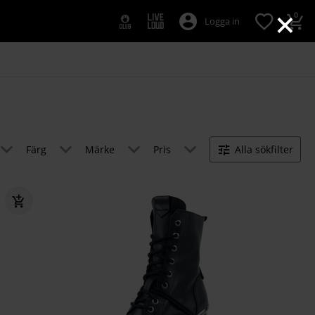
×
0
Logga in
Färg
Märke
Pris
Alla sökfilter