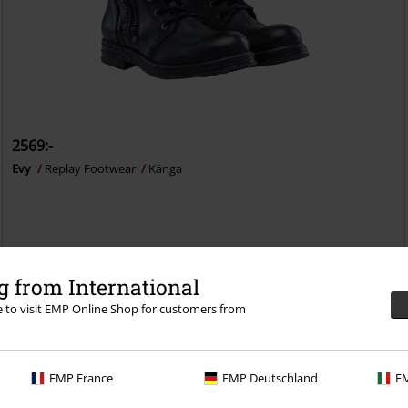
2569:-
Evy
Replay Footwear
Känga
 from International
re to visit EMP Online Shop for customers from
n 30-dagars provperiod i vår BACKSTAGE CLUB
EMP France
EMP Deutschland
EM