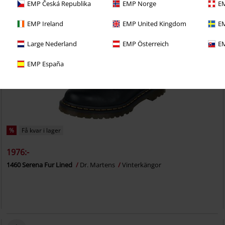
EMP Česká Republika
EMP Norge
EM
EMP Ireland
EMP United Kingdom
EM
Large Nederland
EMP Österreich
EM
EMP España
%
Få kvar i lager
1976:-
1460 Serena Fur Lined
Dr. Martens
Vinterkängor