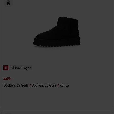
%
Få kvar i lager
449:-
Dockers by Gerli
Dockers by Gerli
Känga