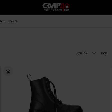
EMP
-
Musik,
Film,
Barn
Rea %
TV
&
Spelmerch
-
Alternativt
Mode
Storlek
Kön