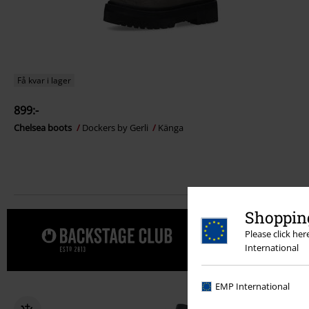
Få kvar i lager
899:-
Chelsea boots
Dockers by Gerli
Känga
Shopping
Please click he
Unna dig e
International
EMP International