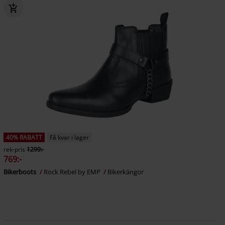
40% RABATT
Få kvar i lager
rek-pris
1299:-
769:-
Bikerboots
Rock Rebel by EMP
Bikerkängor