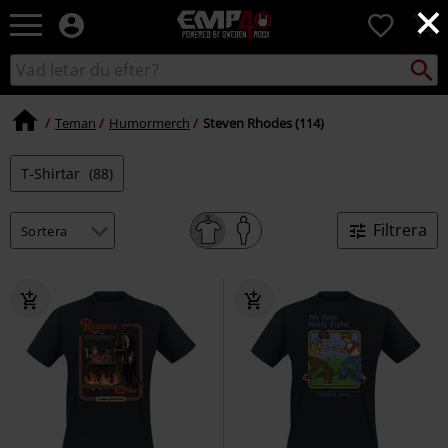
×
EMP
0
-
Musik,
Sök
Sök
Film,
i
TV
katalogen
&
Teman
Humormerch
Steven Rhodes (114)
Spelmerch
-
T-Shirtar
(88)
Alternativt
Mode
Filtrera