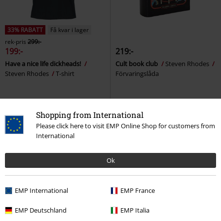
33% RABATT
Få kvar i lager
rek-pris
299:-
199:-
219:-
Have a nice life dickheads!
Cult book club
Steven Rhodes
Steven Rhodes
T-shirt
Förvaringslåda
Shopping from International
Please click here to visit EMP Online Shop for customers from
International
Ok
EMP International
EMP France
EMP Deutschland
EMP Italia
Få kvar i lager
33% RABATT
Finns även i stora sto