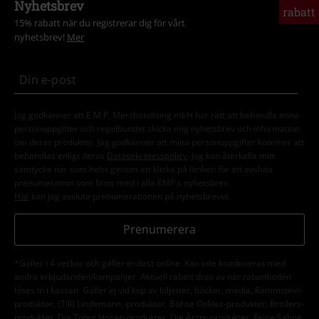
Nyhetsbrev
rabatt
15% rabatt när du registrerar dig för vårt
nyhetsbrev!
Mer
Jag godkänner att E.M.P. Merchandising mbH har rätt att behandla mina
personuppgifter och regelbundet skicka mig nyhetsbrev och information
om deras produkter. Jag godkänner att mina personuppgifter kommer att
behandlas enligt deras
Datasekretesspolicy
. Jag kan återkalla mitt
samtycke när som helst genom att klicka på länken för att avsluta
prenumeration som finns med i alla EMP:s nyhetsbrev.
Här
kan jag avsluta prenumerationen på nyhetsbrevet.
Prenumerera
*Gäller i 4 veckor och gäller endast online. Kan inte kombineras med
andra erbjudanden/kampanjer. Aktuell rabatt dras av när rabattkoden
löses in i kassan. Gäller ej vid köp av biljetter, böcker, media, Rammstein-
produkter, (Till) Lindemann,-produkter, Böhse Onklez-produkter, Broilers-
produkter, Die Toten Hosen-produkter, Die Ärzte-produkter, Feine Sahne