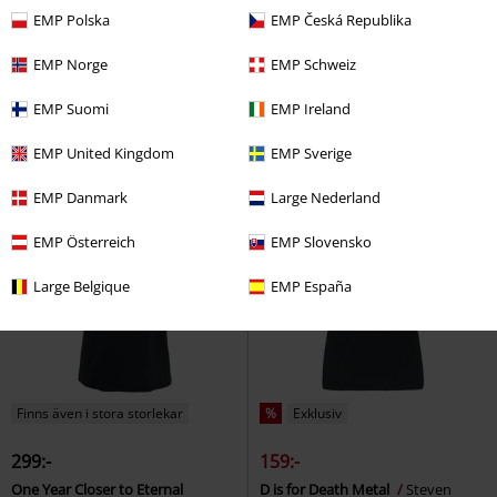
rek-pris
399:-
rek-pris
299:-
EMP Polska
EMP Česká Republika
329:-
199:-
EMP Norge
EMP Schweiz
As purr my last email
Steven
You're killing it
Steven Rhodes
Rhodes
T-shirt
T-shirt
EMP Suomi
EMP Ireland
EMP United Kingdom
EMP Sverige
EMP Danmark
Large Nederland
EMP Österreich
EMP Slovensko
Large Belgique
EMP España
Finns även i stora storlekar
%
Exklusiv
299:-
159:-
One Year Closer to Eternal
D is for Death Metal
Steven