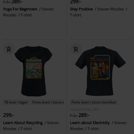
289:-
299:-
Från
Yoga For Beginners
Steven
Stay Positive
Steven Rhodes
Rhodes
T-shirt
T-shirt
Få kvar i lager
Finns även i stora storlekar
Finns även i stora storlekar
rek-pris
Från
299:-
299:-
289:-
Från
Learn About Recycling
Steven
Learn about Electricity
Steven
Rhodes
T-shirt
Rhodes
T-shirt