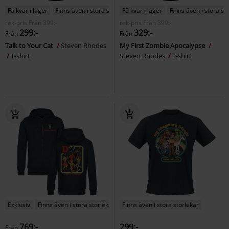
Få kvar i lager
Finns även i stora storlekar
Få kvar i lager
Finns även i stora st
rek-pris
Från
399:-
rek-pris
Från
399:-
299:-
329:-
Från
Från
Talk to Your Cat
Steven Rhodes
My First Zombie Apocalypse
T-shirt
Steven Rhodes
T-shirt
Exklusiv
Finns även i stora storlekar
Finns även i stora storlekar
769:-
299:-
Från