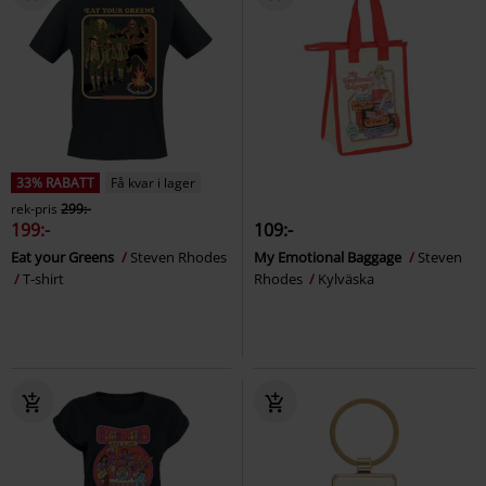
33% RABATT
Få kvar i lager
rek-pris
299:-
199:-
109:-
Eat your Greens
Steven Rhodes
My Emotional Baggage
Steven
T-shirt
Rhodes
Kylväska