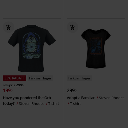
33% RABATT
Få kvar i lager
Få kvar i lager
rek-pris
299:-
199:-
299:-
Have you pondered the Orb
Adopt a Familiar
Steven Rhodes
today?
Steven Rhodes
T-shirt
T-shirt