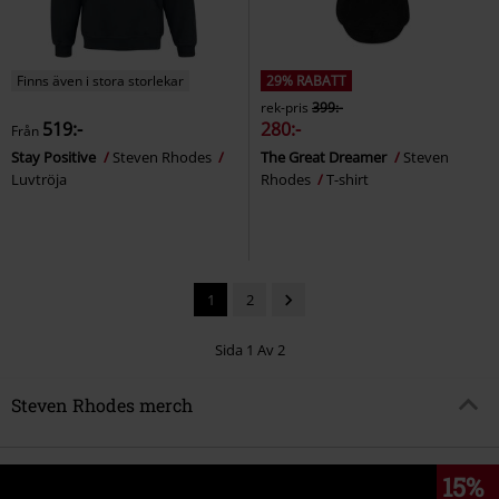
Finns även i stora storlekar
29% RABATT
rek-pris
399:-
519:-
280:-
Från
Stay Positive
Steven Rhodes
The Great Dreamer
Steven
Luvtröja
Rhodes
T-shirt
1
2
Sida 1 Av 2
Steven Rhodes merch
15%