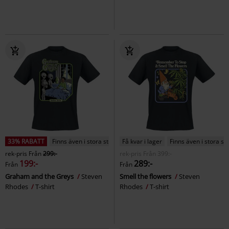
33% RABATT
Finns även i stora storlekar
Få kvar i lager
Finns även i stora st
rek-pris
Från
299:-
rek-pris
Från
399:-
199:-
289:-
Från
Från
Graham and the Greys
Steven
Smell the flowers
Steven
Rhodes
T-shirt
Rhodes
T-shirt