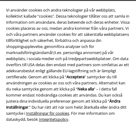
Vi använder cookies och andra teknologier på vår webbplats,
Om EMP
kollektivt kallade “cookies". Dessa teknologier tillåter oss att samla in
information om användare, deras beteende och deras enheter. Vissa
Partner-program
cookies placeras av oss, medan andra kommer från våra partners. Vi
och våra partners använder cookies för att säkerställa webbplatsens
Hållbarhet
tillförlitlighet och säkerhet, förbättra och anpassa din
shoppingupplevelse, genomföra analyser och för
marknadsföringsändamål (t.ex. personliga annonser) på vår
webbplats, i sociala medier och på tredjepartswebbplatser. Om data
överförs till USA delas den endast med partners som omfattas av ett
adekvansbeslut enligt gällande EU-lagstiftning och är lämpligt
certifierade. Genom att klicka på “
Acceptera
” samtycker du till
användningen av cookies av oss och våra partners. Alternativt kan
du neka samtycke genom att klicka på “
Neka alla
” – i detta fall
kommer endast nödvändiga cookies att användas. Du kan också
Bli en del av gemenskapen!
justera dina individuella preferenser genom att klicka på “
Ändra
inställningar
.” Du har rätt att när som helst återkalla eller ändra ditt
samtycke i
Inställningar för cookies
. För mer information om
dataskydd, besök
Integritetspolicy
.