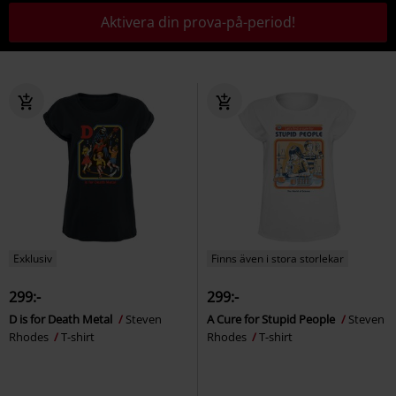
Aktivera din prova-på-period!
Exklusiv
Finns även i stora storlekar
299:-
299:-
D is for Death Metal
Steven
A Cure for Stupid People
Steven
Rhodes
T-shirt
Rhodes
T-shirt