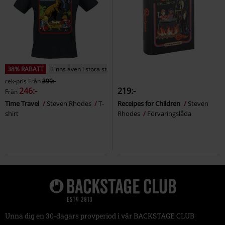
38% RABATT
Finns även i stora storlekar
rek-pris
Från
399:-
246:-
219:-
Från
Time Travel
Steven Rhodes
T-
Receipes for Children
Steven
shirt
Rhodes
Förvaringslåda
Unna dig en 30-dagars provperiod i vår BACKSTAGE CLUB