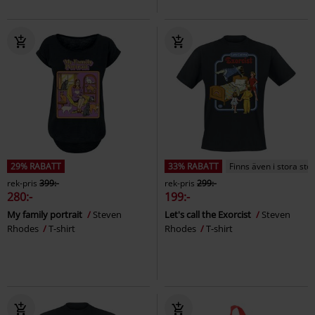
29% RABATT
33% RABATT
Finns även i stora sto
rek-pris
399:-
rek-pris
299:-
280:-
199:-
My family portrait
Steven
Let's call the Exorcist
Steven
Rhodes
T-shirt
Rhodes
T-shirt