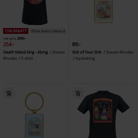
15% RABATT
Finns även i stora storlekar
rek-pris
299:-
254:-
89:-
Death Metal Sing - Along
Steven
Sick of Your Shit
Steven Rhodes
Rhodes
T-shirt
Nyckelring