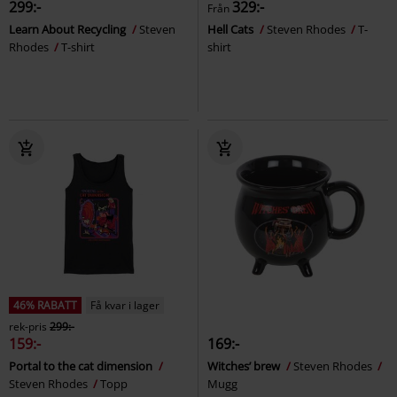
299:-
329:-
Från
Learn About Recycling
Steven
Hell Cats
Steven Rhodes
T-
Rhodes
T-shirt
shirt
46% RABATT
Få kvar i lager
rek-pris
299:-
159:-
169:-
Portal to the cat dimension
Witches’ brew
Steven Rhodes
Steven Rhodes
Topp
Mugg