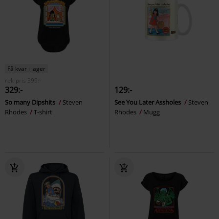
Få kvar i lager
rek-pris
399:-
329:-
129:-
So many Dipshits
Steven
See You Later Assholes
Steven
Rhodes
T-shirt
Rhodes
Mugg