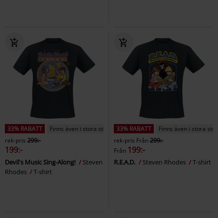
33% RABATT
Finns även i stora storlekar
33% RABATT
Finns även i stora sto
rek-pris
299:-
rek-pris
Från
299:-
199:-
199:-
Från
Devil's Music Sing-Along!
Steven
R.E.A.D.
Steven Rhodes
T-shirt
Rhodes
T-shirt