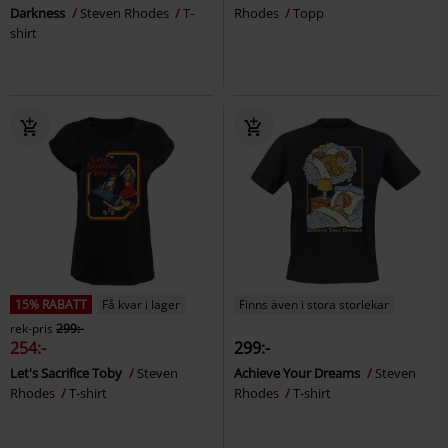
Darkness
Steven Rhodes
T-
Rhodes
Topp
shirt
15% RABATT
Få kvar i lager
Finns även i stora storlekar
rek-pris
299:-
254:-
299:-
Let's Sacrifice Toby
Steven
Achieve Your Dreams
Steven
Rhodes
T-shirt
Rhodes
T-shirt