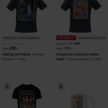
Finns även i stora storlekar
33% RABATT
Finns även i stora sto
rek-pris
Från
299:-
rek-pris
Från
299:-
289:-
199:-
Från
Från
Making new friends
Steven
Everybody's doing the Spider-
Rhodes
T-shirt
Walk!
Steven Rhodes
T-shirt