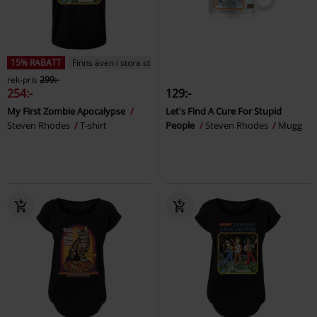
15% RABATT
Finns även i stora storlekar
rek-pris
299:-
254:-
129:-
My First Zombie Apocalypse
Let's Find A Cure For Stupid
Steven Rhodes
T-shirt
People
Steven Rhodes
Mugg