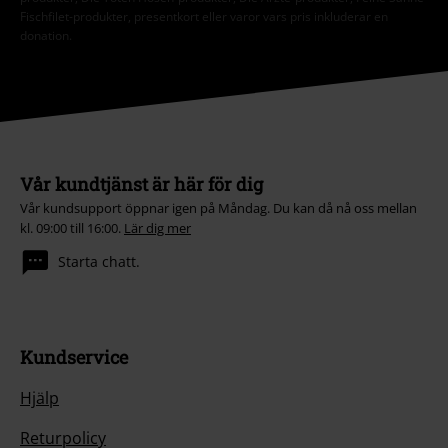
Fischfilet-produkter, presentkort eller varor vars pris inkluderar en
donation.
Vår kundtjänst är här för dig
Vår kundsupport öppnar igen på Måndag. Du kan då nå oss mellan
kl. 09:00 till 16:00.
Lär dig mer
Starta chatt.
Kundservice
Hjälp
Returpolicy