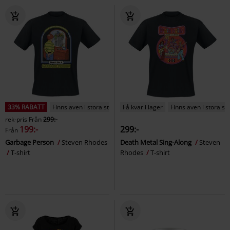
33% RABATT
Finns även i stora storlekar
Få kvar i lager
Finns även i stora st
rek-pris
Från
299:-
199:-
299:-
Från
Garbage Person
Steven Rhodes
Death Metal Sing-Along
Steven
T-shirt
Rhodes
T-shirt