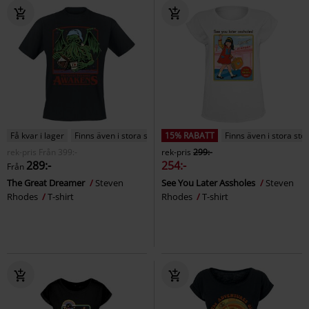
Få kvar i lager
Finns även i stora storlekar
15% RABATT
Finns även i stora sto
rek-pris
Från
399:-
rek-pris
299:-
289:-
254:-
Från
The Great Dreamer
Steven
See You Later Assholes
Steven
Rhodes
T-shirt
Rhodes
T-shirt