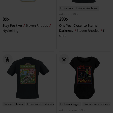
Finns även i stora storlekar
rek-pris
399:-
89:-
299:-
Stay Positive
Steven Rhodes
One Year Closer to Eternal
Nyckelring
Darkness
Steven Rhodes
T-
shirt
Få kvar i lager
Finns även i stora storlekar
Få kvar i lager
Finns även i stora st
rek-pris
Från
399:-