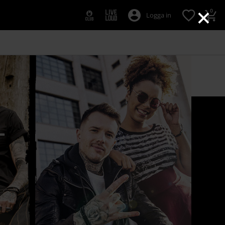
×
0
Logga in