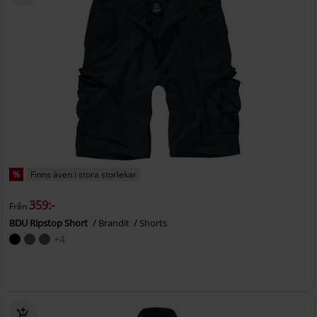
%
Finns även i stora storlekar
359:-
Från
BDU Ripstop Short
Brandit
Shorts
+4