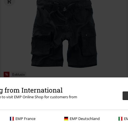
%
Exklusiv
389:-
Från
 from International
Cody Vintage
Brandit
Shorts
re to visit EMP Online Shop for customers from
EMP France
EMP Deutschland
EM