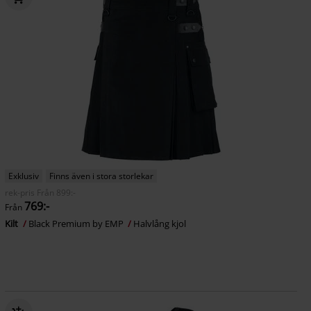
Exklusiv
Finns även i stora storlekar
rek-pris
Från
899:-
769:-
Från
Kilt
Black Premium by EMP
Halvlång kjol