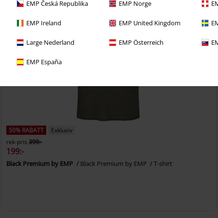
EMP Česká Republika
EMP Norge
EM
EMP Ireland
EMP United Kingdom
EM
Large Nederland
EMP Österreich
EM
EMP España
50% RABATT
Exklusiv
rek-pris
399:-
199:-
Black Premium by EMP
Black Premium by EMP
T-shirt