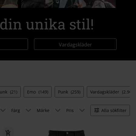
in unika stil!
Vardagskläder
punk
(21)
Emo
(149)
Punk
(259)
Vardagskläder
(2.962)
Färg
Märke
Pris
Alla sökfilter