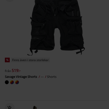
%
Finns även i stora storlekar
519:-
Från
Savage Vintage Shorts
---
Shorts