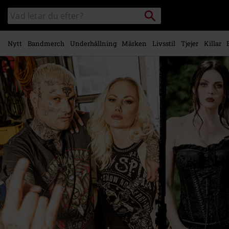
Gå till
Sök
Sök
huvudinnehåll
i
katalogen
Nytt
Bandmerch
Underhållning
Märken
Livsstil
Tjejer
Killar