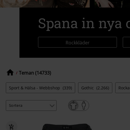
Spana in nya o
Rockkläder
Teman (14733)
Sport & Hälsa - Webbshop
(339)
Gothic
(2.266)
Rocka