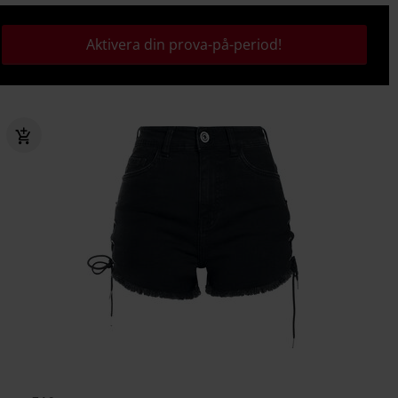
Aktivera din prova-på-period!