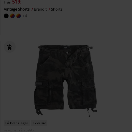
519:-
Från
Vintage Shorts
Brandit
Shorts
+4
Få kvar i lager
Exklusiv
rek-pris
Från
599:-