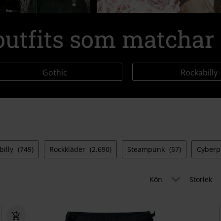
utfits som matchar d
Gothic
Rockabilly
billy
(749)
Rockkläder
(2.690)
Steampunk
(57)
Cyber
Kön
Storlek