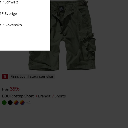
P Schweiz
P Sverige
P Slovensko
%
Finns även i stora storlekar
359:-
Från
BDU Ripstop Short
Brandit
Shorts
+4