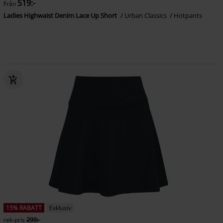
519:-
Från
Ladies Highwaist Denim Lace Up Short
Urban Classics
Hotpants
15% RABATT
Exklusiv
rek-pris
299:-