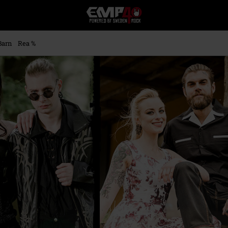
EMP
-
Musik,
Film,
Barn
Rea %
TV
&
Spelmerch
-
Alternativt
Mode