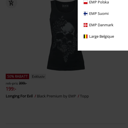
EMP Polska
EMP Suomi
EMP Danmark
Large Belgique
50% RABATT
Exklusiv
rek-pris
399:-
199:-
Longing For Evil
Black Premium by EMP
Topp