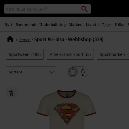
Gå till
Sök
Sök
huvudinnehåll
i
katalogen
Nytt
Bandmerch
Underhållning
Märken
Livsstil
Tjejer
Killar
Sport & Hälsa - Webbshop (339)
Teman
Sportwear
(183)
Amerikansk sport
(3)
Sportmärken