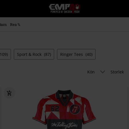
EMP
-
Musik,
Film,
Barn
Rea %
TV
&
Spelmerch
-
Alternativt
(109)
Sport & Rock
(87)
Ringer Tees
(40)
Mode
Kön
Storlek