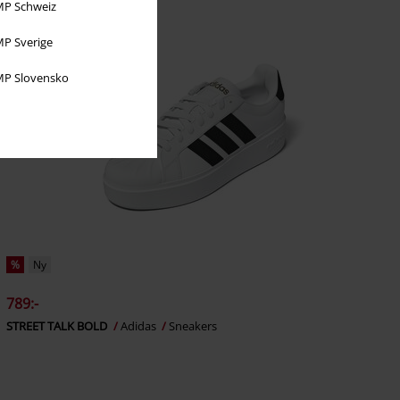
P Schweiz
P Sverige
P Slovensko
%
Ny
789:-
STREET TALK BOLD
Adidas
Sneakers