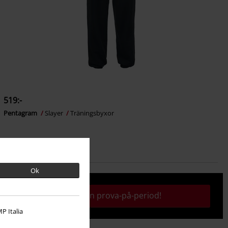
519:-
Pentagram
Slayer
Träningsbyxor
Ok
Aktivera din prova-på-period!
P Italia