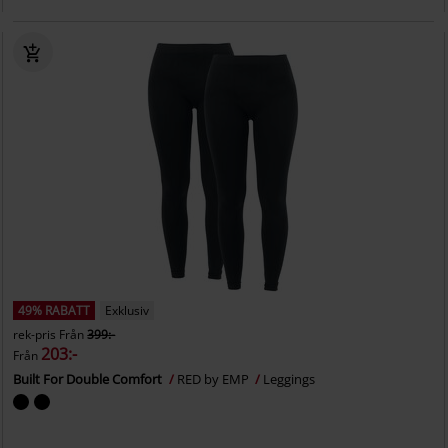
49% RABATT
Exklusiv
rek-pris
Från
399:-
203:-
Från
Built For Double Comfort
RED by EMP
Leggings