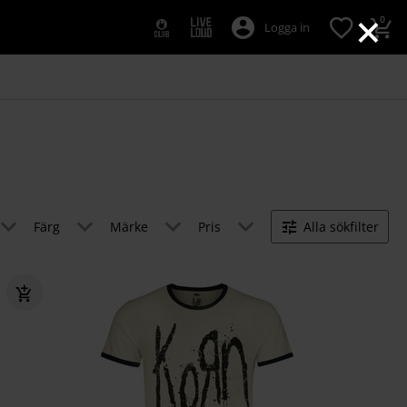
×
0
Logga in
Färg
Märke
Pris
Alla sökfilter