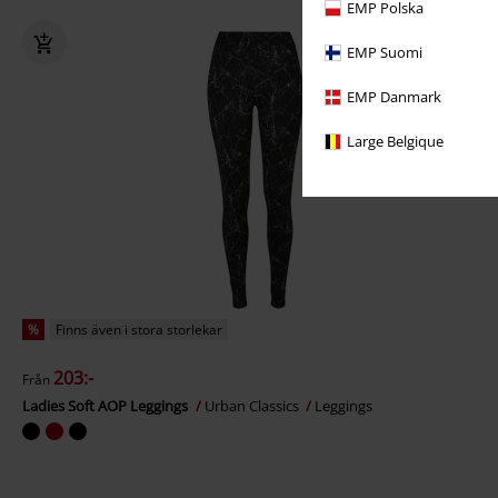
EMP Polska
EMP Suomi
EMP Danmark
Large Belgique
%
Finns även i stora storlekar
203:-
Från
Ladies Soft AOP Leggings
Urban Classics
Leggings