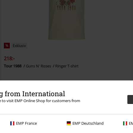
%
Exklusiv
218:-
Tour 1988
Guns N' Roses
Ringer T-shirt
 from International
re to visit EMP Online Shop for customers from
n 30-dagars provperiod i vår BACKSTAGE CLUB
EMP France
EMP Deutschland
EM