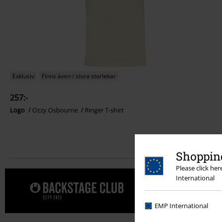
Exklusiv
Finns även i stora storlekar
257:-
Logo
Ozzy Osbourne
Ringer T-shirt
Shopping
Please click he
International
Unna dig e
EMP International