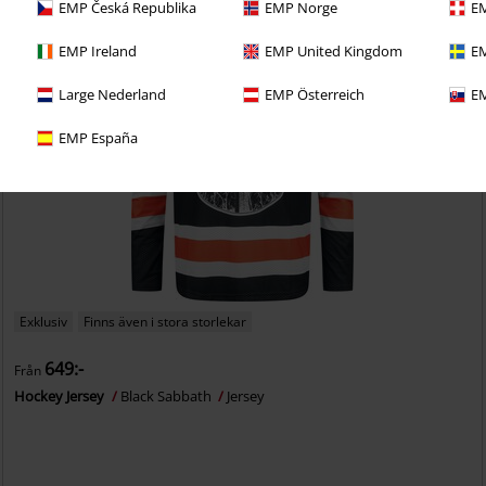
EMP Česká Republika
EMP Norge
EM
EMP Ireland
EMP United Kingdom
EM
Large Nederland
EMP Österreich
EM
EMP España
Exklusiv
Finns även i stora storlekar
649:-
Från
Hockey Jersey
Black Sabbath
Jersey