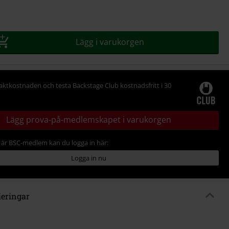
Lägg i varukorgen
raktkostnaden och testa Backstage Club kostnadsfritt i 30
Lägg prova-på-medlemskapet i varukorgen
är BSC-medlem kan du logga in här:
Logga in nu
ieringar