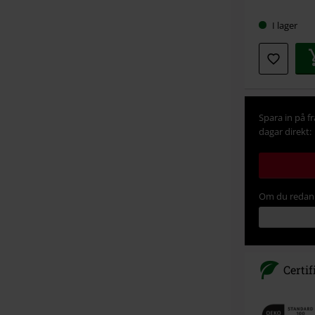
storlek
I lager
Spara in på f
dagar direkt:
Om du redan 
Certif