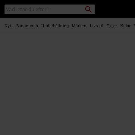
Gå till
Sök
Sök
huvudinnehåll
i
katalogen
Nytt
Bandmerch
Underhållning
Märken
Livsstil
Tjejer
Killar
https://www.emp-
shop.se/p/charlie-
brown-
and-
snoopy/589464.html