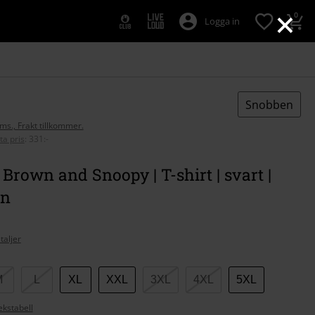
×
0
Logga in
Snobben
oms., Frakt tillkommer.
ta pris
:
331:-
 Brown and Snoopy | T-shirt | svart |
en
taljer
M
L
XL
XXL
3XL
4XL
5XL
ekstabell