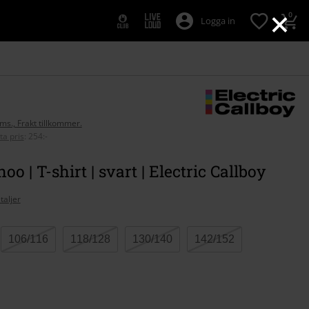
×
0
Logga in
oms., Frakt tillkommer.
ta pris
:
254:-
oo | T-shirt | svart | Electric Callboy
taljer
106/116
118/128
130/140
142/152