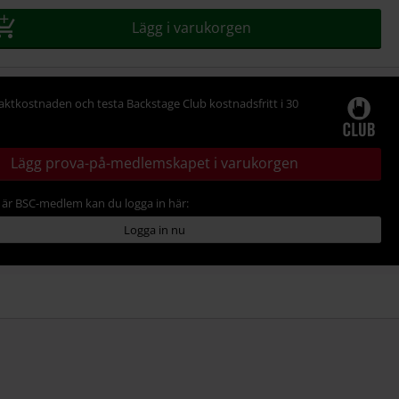
Lägg i varukorgen
raktkostnaden och testa Backstage Club kostnadsfritt i 30
Lägg prova-på-medlemskapet i varukorgen
är BSC-medlem kan du logga in här:
Logga in nu