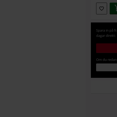
Spara in på f
dagar direkt:
Om du redan 