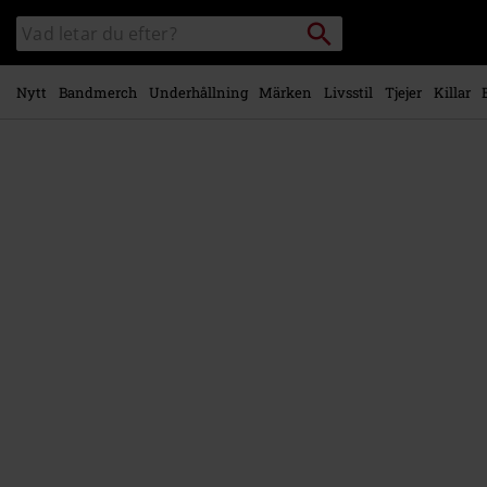
Gå till
Sök
Sök
huvudinnehåll
i
katalogen
Nytt
Bandmerch
Underhållning
Märken
Livsstil
Tjejer
Killar
https://www.emp-
shop.se/p/choo-
choo/597845.html