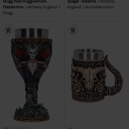
Mugg med muggvärmare
Spegel - Katedral
Alchemy
Fladdermus
Alchemy England
England
Bordsdekoration
Mugg