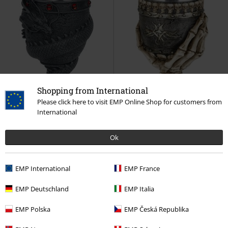
Shopping from International
Please click here to visit EMP Online Shop for customers from
International
Ok
EMP International
EMP France
359:-
299:-
EMP Deutschland
EMP Italia
Dragon Coil Goblet
Nemesis
Bitter Taste
Nemesis Now
Now
Goblet
Goblet
EMP Polska
EMP Česká Republika