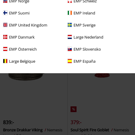
EMP Norge
EMP Schweiz
EMP Suomi
EMP Ireland
EMP United Kingdom
EMP Sverige
EMP Danmark
Large Nederland
EMP Österreich
EMP Slovensko
Large Belgique
EMP España
%
839:-
379:-
Bronze Drakkar Viking
Nemesis
Soul Spirit Fire Goblet
Nemesis