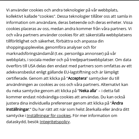
Vi använder cookies och andra teknologier på vår webbplats,
kollektivt kallade “cookies". Dessa teknologier tillåter oss att samla in
information om användare, deras beteende och deras enheter. Vissa
cookies placeras av oss, medan andra kommer från våra partners. Vi
och våra partners använder cookies för att säkerställa webbplatsens
Juridisk information/Villkor
tillförlitlighet och säkerhet, förbättra och anpassa din
shoppingupplevelse, genomföra analyser och för
Villkor
marknadsföringsändamål (t.ex. personliga annonser) på vår
webbplats, i sociala medier och på tredjepartswebbplatser. Om data
Om oss
överförs till USA delas den endast med partners som omfattas av ett
adekvansbeslut enligt gällande EU-lagstiftning och är lämpligt
Ladda ner villkoren
certifierade. Genom att klicka på “
Acceptera
” samtycker du till
användningen av cookies av oss och våra partners. Alternativt kan
du neka samtycke genom att klicka på “
Neka alla
” – i detta fall
Avfallshantering och miljöskydd
kommer endast nödvändiga cookies att användas. Du kan också
justera dina individuella preferenser genom att klicka på “
Ändra
Försäkran om överensstämmelse
inställningar
.” Du har rätt att när som helst återkalla eller ändra ditt
samtycke i
Inställningar för cookies
. För mer information om
Information om tillgänglighet
dataskydd, besök
Integritetspolicy
.
Inställningar för cookies