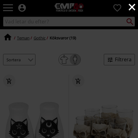
×
EMP
0
-
Musik,
Sök
Sök
Film,
i
TV
katalogen
&
Teman
Gothic
Köksvaror (19)
Spelmerch
-
Alternativt
Filtrera
Mode