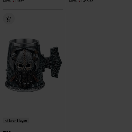
Now
Ölfat
Now
Goblet
Få kvar i lager