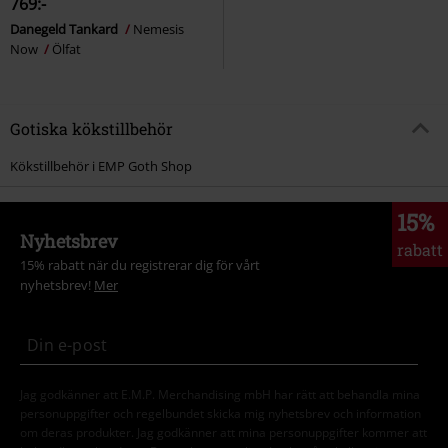
769:-
Danegeld Tankard
Nemesis
Now
Ölfat
Gotiska kökstillbehör
Kökstillbehör i EMP Goth Shop
15%
Nyhetsbrev
rabatt
15% rabatt när du registrerar dig för vårt
nyhetsbrev!
Mer
Jag godkänner att E.M.P. Merchandising mbH har rätt att behandla mina
personuppgifter och regelbundet skicka mig nyhetsbrev och information
om deras produkter. Jag godkänner att mina personuppgifter kommer att