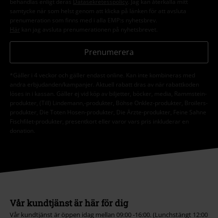
behandlas enligt deras
Datasekretesspolicy
. Jag kan återkalla mitt
samtycke när som helst genom att klicka på länken för att avsluta
prenumeration som finns med i alla EMP:s nyhetsbrev.
Här
kan jag avsluta prenumerationen på nyhetsbrevet.
Prenumerera
*Gäller i 4 veckor och gäller endast online. Kan inte kombineras med
andra erbjudanden/kampanjer. Aktuell rabatt dras av när rabattkoden
löses in i kassan. Gäller ej vid köp av biljetter, böcker, media, Rammstein-
produkter, (Till) Lindemann,-produkter, Böhse Onklez-produkter, Broilers-
produkter, Die Toten Hosen-produkter, Die Ärzte-produkter, Feine Sahne
Fischfilet-produkter, presentkort eller varor vars pris inkluderar en
donation.
Vår kundtjänst är här för dig
Vår kundtjänst är öppen idag mellan 09:00 -16:00. (Lunchstängt 12:00