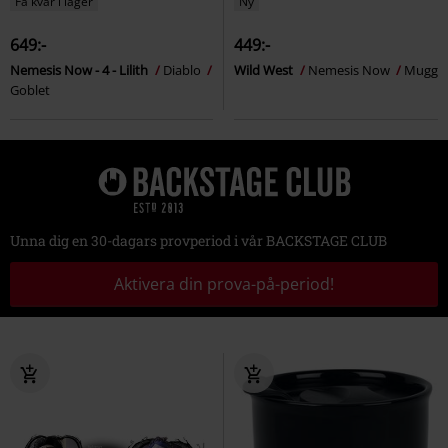
Få kvar i lager
Ny
649:-
449:-
Nemesis Now - 4 - Lilith
Diablo
Wild West
Nemesis Now
Mugg
Goblet
Unna dig en 30-dagars provperiod i vår BACKSTAGE CLUB
Aktivera din prova-på-period!