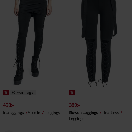
%
Få kvar i lager
%
498:-
389:-
Ina leggings
Vixxsin
Leggings
Elowen Leggings
Heartless
Leggings