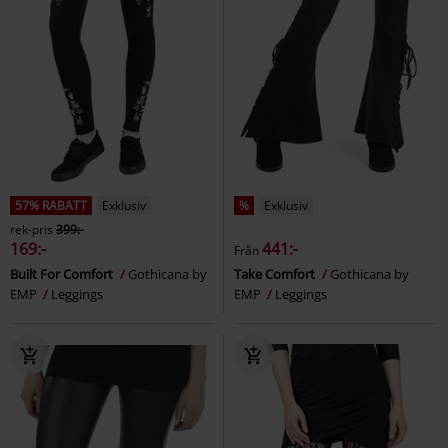
57% RABATT
Exklusiv
%
Exklusiv
rek-pris
399:-
169:-
441:-
Från
Built For Comfort
Gothicana by
Take Comfort
Gothicana by
EMP
Leggings
EMP
Leggings