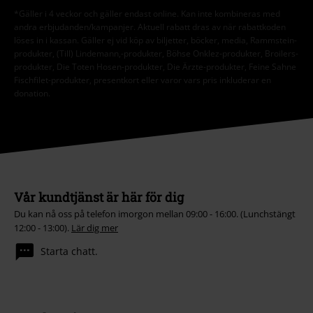
*Gäller i 4 veckor och gäller endast online. Kan inte kombineras med
andra erbjudanden/kampanjer. Aktuell rabatt dras av när rabattkoden
löses in i kassan. Gäller ej vid köp av biljetter, böcker, media, Rammstein-
produkter, (Till) Lindemann,-produkter, Böhse Onklez-produkter, Broilers-
produkter, Die Toten Hosen-produkter, Die Ärzte-produkter, Feine Sahne
Fischfilet-produkter, presentkort eller varor vars pris inkluderar en
donation.
Vår kundtjänst är här för dig
Du kan nå oss på telefon imorgon mellan 09:00 - 16:00. (Lunchstängt
12:00 - 13:00).
Lär dig mer
Starta chatt.