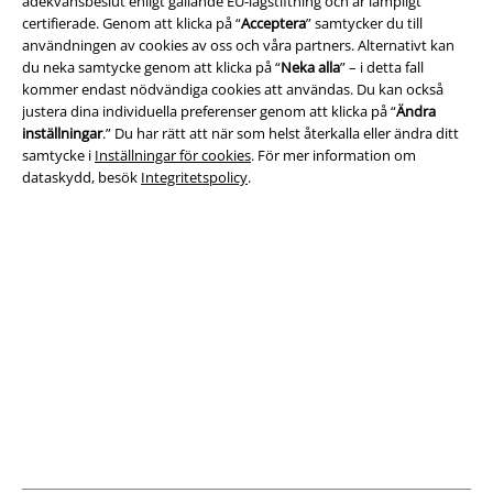
adekvansbeslut enligt gällande EU-lagstiftning och är lämpligt
certifierade. Genom att klicka på “
Acceptera
” samtycker du till
Villkor
användningen av cookies av oss och våra partners. Alternativt kan
du neka samtycke genom att klicka på “
Neka alla
” – i detta fall
Om oss
kommer endast nödvändiga cookies att användas. Du kan också
justera dina individuella preferenser genom att klicka på “
Ändra
Ladda ner villkoren
inställningar
.” Du har rätt att när som helst återkalla eller ändra ditt
samtycke i
Inställningar för cookies
. För mer information om
Avfallshantering och miljöskydd
dataskydd, besök
Integritetspolicy
.
Försäkran om överensstämmelse
Information om tillgänglighet
Inställningar för cookies
Bekräfta ångrat köp
Alla priser inkl. moms.
Fraktkostnad tillkommer.
© 1986-2026 E.M.P. Merchandising HGmbH