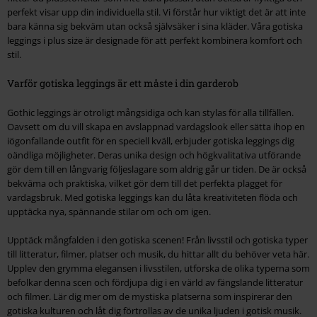
perfekt visar upp din individuella stil. Vi förstår hur viktigt det är att inte
bara känna sig bekväm utan också självsäker i sina kläder. Våra gotiska
leggings i plus size är designade för att perfekt kombinera komfort och
stil.
Varför gotiska leggings är ett måste i din garderob
Gothic leggings är otroligt mångsidiga och kan stylas för alla tillfällen.
Oavsett om du vill skapa en avslappnad vardagslook eller sätta ihop en
iögonfallande outfit för en speciell kväll, erbjuder gotiska leggings dig
oändliga möjligheter. Deras unika design och högkvalitativa utförande
gör dem till en långvarig följeslagare som aldrig går ur tiden. De är också
bekväma och praktiska, vilket gör dem till det perfekta plagget för
vardagsbruk. Med gotiska leggings kan du låta kreativiteten flöda och
upptäcka nya, spännande stilar om och om igen.
Upptäck mångfalden i den gotiska scenen! Från livsstil och gotiska typer
till litteratur, filmer, platser och musik, du hittar allt du behöver veta här.
Upplev den grymma elegansen i livsstilen, utforska de olika typerna som
befolkar denna scen och fördjupa dig i en värld av fängslande litteratur
och filmer. Lär dig mer om de mystiska platserna som inspirerar den
gotiska kulturen och låt dig förtrollas av de unika ljuden i gotisk musik.