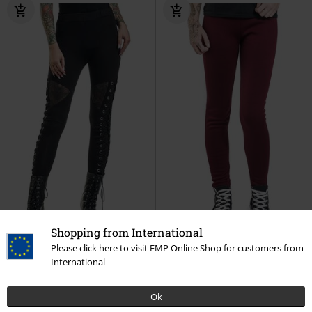
Shopping from International
Please click here to visit EMP Online Shop for customers from
%
Få kvar i lager
International
649:-
169:-
Ok
Onyx Leggings
Vixxsin
Fodrade vinterleggings
Ocultica