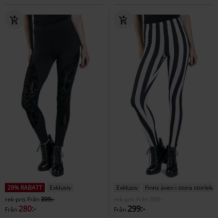
29% RABATT
Exklusiv
Exklusiv
Finns även i stora storlekar
rek-pris
Från
399:-
rek-pris
Från
399:-
280:-
299:-
Från
Från