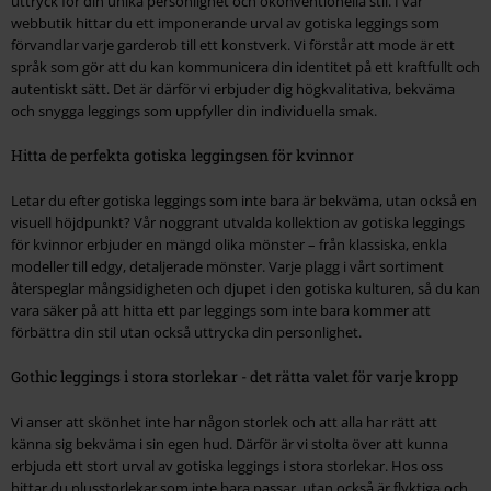
uttryck för din unika personlighet och okonventionella stil. I vår
webbutik hittar du ett imponerande urval av gotiska leggings som
förvandlar varje garderob till ett konstverk. Vi förstår att mode är ett
språk som gör att du kan kommunicera din identitet på ett kraftfullt och
autentiskt sätt. Det är därför vi erbjuder dig högkvalitativa, bekväma
och snygga leggings som uppfyller din individuella smak.
Hitta de perfekta gotiska leggingsen för kvinnor
Letar du efter gotiska leggings som inte bara är bekväma, utan också en
visuell höjdpunkt? Vår noggrant utvalda kollektion av gotiska leggings
för kvinnor erbjuder en mängd olika mönster – från klassiska, enkla
modeller till edgy, detaljerade mönster. Varje plagg i vårt sortiment
återspeglar mångsidigheten och djupet i den gotiska kulturen, så du kan
vara säker på att hitta ett par leggings som inte bara kommer att
förbättra din stil utan också uttrycka din personlighet.
Gothic leggings i stora storlekar - det rätta valet för varje kropp
Vi anser att skönhet inte har någon storlek och att alla har rätt att
känna sig bekväma i sin egen hud. Därför är vi stolta över att kunna
erbjuda ett stort urval av gotiska leggings i stora storlekar. Hos oss
hittar du plusstorlekar som inte bara passar, utan också är flyktiga och