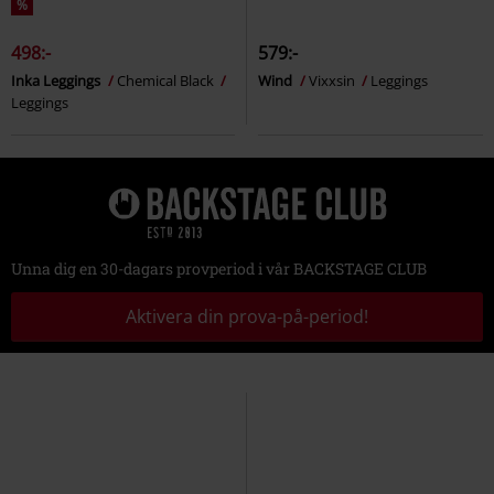
%
498:-
579:-
Inka Leggings
Chemical Black
Wind
Vixxsin
Leggings
Leggings
Unna dig en 30-dagars provperiod i vår BACKSTAGE CLUB
Aktivera din prova-på-period!