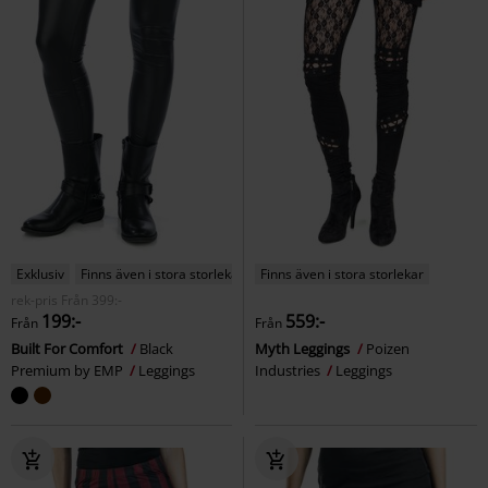
Exklusiv
Finns även i stora storlekar
Finns även i stora storlekar
rek-pris
Från
399:-
199:-
559:-
Från
Från
Built For Comfort
Black
Myth Leggings
Poizen
Premium by EMP
Leggings
Industries
Leggings