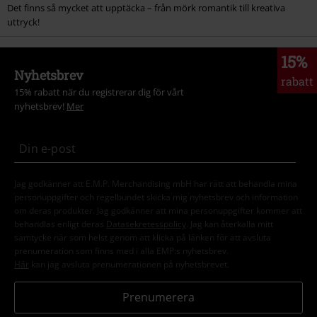
Det finns så mycket att upptäcka – från mörk romantik till kreativa
uttryck!
15%
Nyhetsbrev
rabatt
15% rabatt när du registrerar dig för vårt
nyhetsbrev!
Mer
Jag godkänner att E.M.P. Merchandising mbH har rätt att behandla mina
personuppgifter och regelbundet skicka mig nyhetsbrev och information
om deras produkter. Jag godkänner att mina personuppgifter kommer att
behandlas enligt deras
Datasekretesspolicy
. Jag kan återkalla mitt
samtycke när som helst genom att klicka på länken för att avsluta
prenumeration som finns med i alla EMP:s nyhetsbrev.
Här
kan jag avsluta prenumerationen på nyhetsbrevet.
Prenumerera