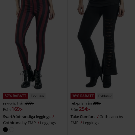
57% RABATT
Exklusiv
36% RABATT
Exklusiv
rek-pris
Från
399:-
rek-pris
Från
399:-
169:-
254:-
Från
Från
Svart/röd-randiga leggings
Take Comfort
Gothicana by
Gothicana by EMP
Leggings
EMP
Leggings