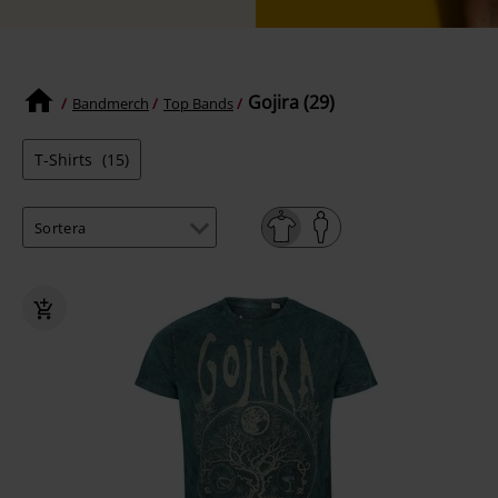
Gojira (29)
Bandmerch
Top Bands
T-Shirts
(15)