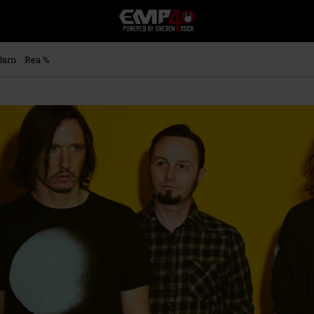
EMP
-
Musik,
Film,
Barn
Rea %
TV
&
Spelmerch
-
Alternativt
Mode