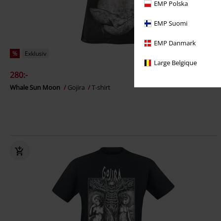
EMP Polska
EMP Suomi
EMP Danmark
%
Exklusiv
Large Belgique
280:-
Whale Sun Moon
Gojira
T-shirt