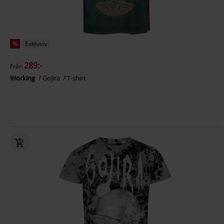
%
Exklusiv
289:-
Från
Working
Gojira
T-shirt