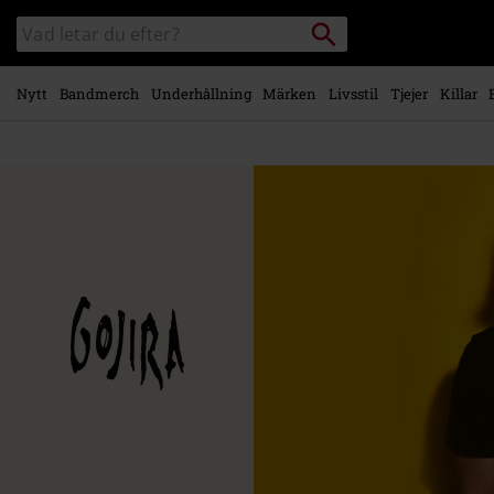
Gå till
Sök
Sök
huvudinnehåll
i
katalogen
Nytt
Bandmerch
Underhållning
Märken
Livsstil
Tjejer
Killar