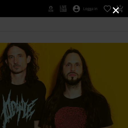
×
0
Logga in