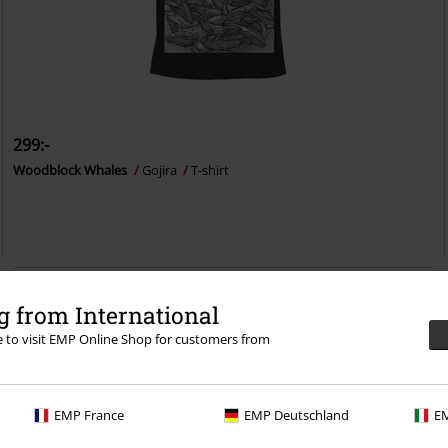
299:-
Woodblock Whales
Gojira
T-shirt
 from International
re to visit EMP Online Shop for customers from
EMP France
EMP Deutschland
EM