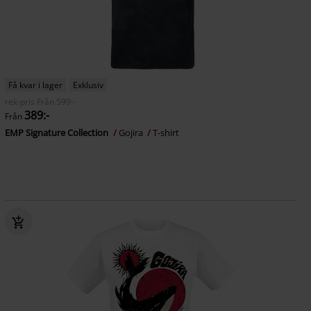
Få kvar i lager
Exklusiv
rek-pris
Från
599:-
389:-
Från
EMP Signature Collection
Gojira
T-shirt