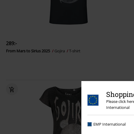
289:-
From Mars to Sirius 2025
Gojira
T-shirt
Shopping
Please click he
International
EMP International