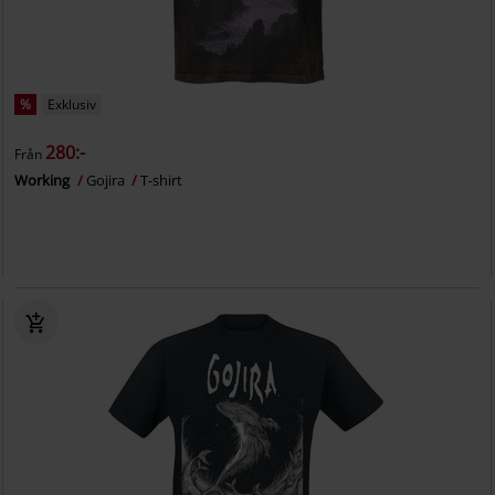
%
Exklusiv
280:-
Från
Working
Gojira
T-shirt