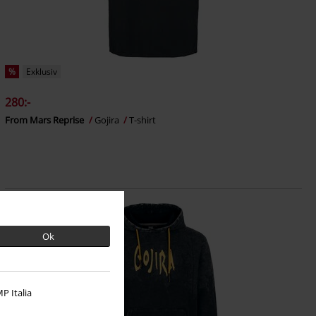
%
Exklusiv
280:-
From Mars Reprise
Gojira
T-shirt
Ok
P Italia