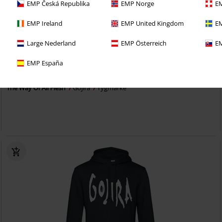
EMP Česká Republika
EMP Norge
EM
EMP Ireland
EMP United Kingdom
EM
Large Nederland
EMP Österreich
EM
EMP España
69:-
The Way Of All Flesh
Gojira
Tygmärke