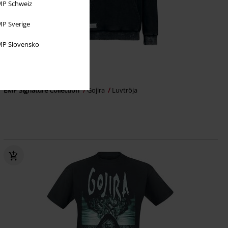
P Schweiz
P Sverige
P Slovensko
20% RABATT
Exklusiv
rek-pris
969:-
769:-
EMP Signature Collection
Gojira
Luvtröja