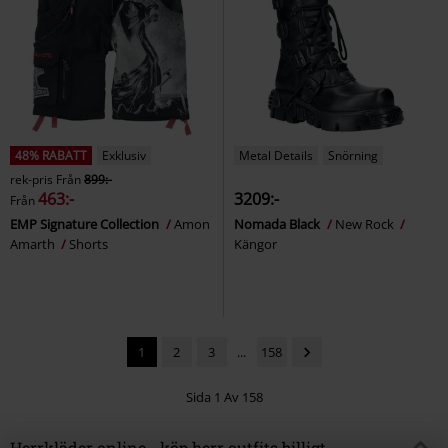
48% RABATT
Exklusiv
Metal Details
Snörning
rek-pris
Från
899:-
463:-
3209:-
Från
EMP Signature Collection
Amon
Nomada Black
New Rock
Amarth
Shorts
Kängor
1
2
3
...
158
Sida 1 Av 158
Herrkläder online - köp herr outfits billigt