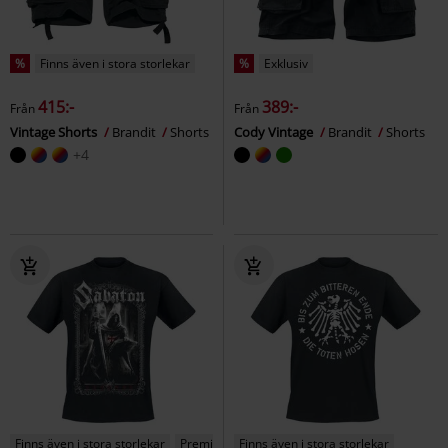
%
Finns även i stora storlekar
%
Exklusiv
415:-
389:-
Från
Från
Vintage Shorts
Brandit
Shorts
Cody Vintage
Brandit
Shorts
+4
Finns även i stora storlekar
Premium
Finns även i stora storlekar