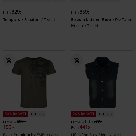
329:-
359:-
Från
Från
Templars
Sabaton
T-shirt
Bis zum bitteren Ende
Die Toten
Hosen
T-shirt
50% RABATT
Exklusiv
26% RABATT
Exklusiv
rek-pris
399:-
rek-pris
Från
599:-
199:-
441:-
Från
Black Premium by EMP
Black
Life Of An Easy Rider
Black