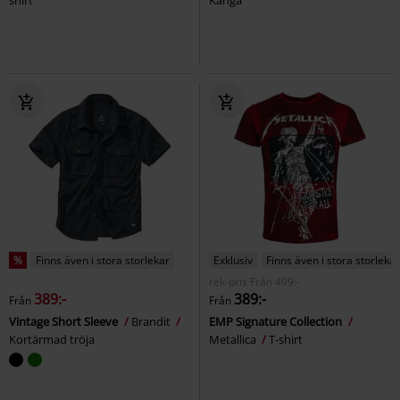
shirt
Känga
%
Finns även i stora storlekar
Exklusiv
Finns även i stora storlekar
rek-pris
Från
499:-
389:-
389:-
Från
Från
Vintage Short Sleeve
Brandit
EMP Signature Collection
Kortärmad tröja
Metallica
T-shirt