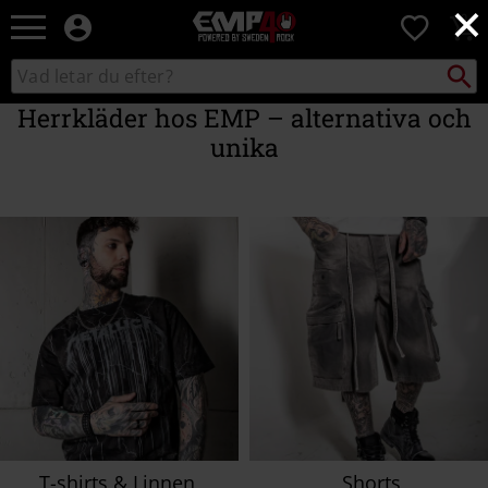
×
EMP
0
-
Musik,
Sök
Sök
Film,
i
TV
Herrkläder hos EMP – alternativa och
katalogen
&
unika
Spelmerch
-
Alternativt
Mode
T-shirts & Linnen
Shorts