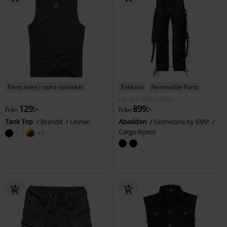
Finns även i stora storlekar
Exklusiv
Removable Parts
rek-pris
Från
1199:-
129:-
899:-
Från
Från
Tank Top
Brandit
Linnen
Abaddon
Gothicana by EMP
Cargo-byxor
+1