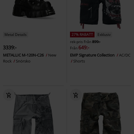
Metal Details
27% RABATT
Exklusiv
rek-pris
Från
899:-
3339:-
649:-
Från
METALLIC M-120N-C26
New
EMP Signature Collection
AC/DC
Rock
Snörsko
Shorts