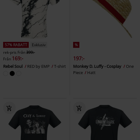
57% RABATT
Exklusiv
%
rek-pris
Från
399:-
169:-
197:-
Från
Rebel Soul
RED by EMP
T-shirt
Monkey D. Luffy - Cosplay
One
Piece
Hatt