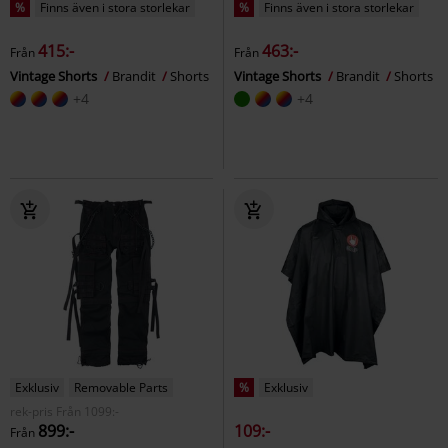
%
Finns även i stora storlekar
%
Finns även i stora storlekar
415:-
463:-
Från
Från
Vintage Shorts
Brandit
Shorts
Vintage Shorts
Brandit
Shorts
+4
+4
Exklusiv
Removable Parts
%
Exklusiv
rek-pris
Från
1099:-
899:-
109:-
Från