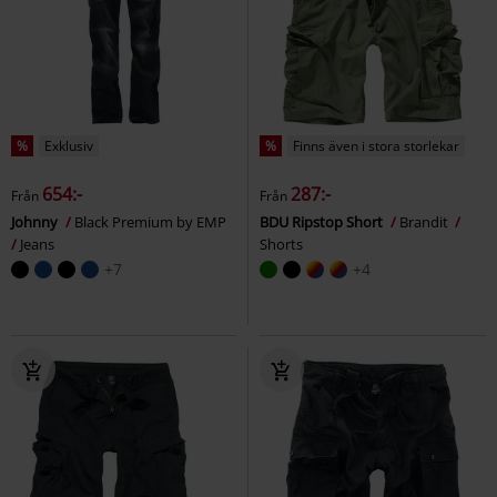
%
Exklusiv
%
Finns även i stora storlekar
654:-
287:-
Från
Från
Johnny
Black Premium by EMP
BDU Ripstop Short
Brandit
Jeans
Shorts
+7
+4