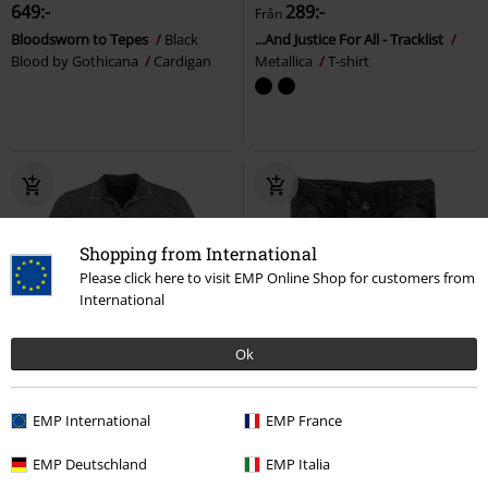
649:-
289:-
Från
Bloodsworn to Tepes
Black
...And Justice For All - Tracklist
Blood by Gothicana
Cardigan
Metallica
T-shirt
Shopping from International
Please click here to visit EMP Online Shop for customers from
International
Ok
Exklusiv
Ny
%
Exklusiv
EMP International
EMP France
329:-
329:-
Basic
RED by EMP
Polotröja
Cody Vintage
Brandit
Shorts
EMP Deutschland
EMP Italia