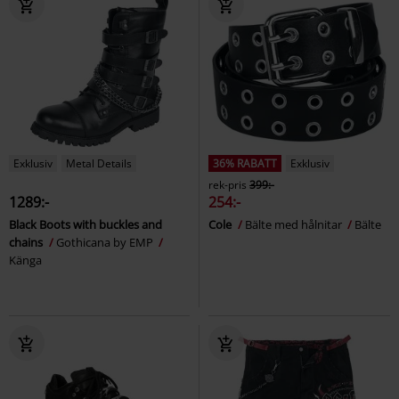
Exklusiv
Metal Details
36% RABATT
Exklusiv
rek-pris
399:-
1289:-
254:-
Black Boots with buckles and
Cole
Bälte med hålnitar
Bälte
chains
Gothicana by EMP
Känga