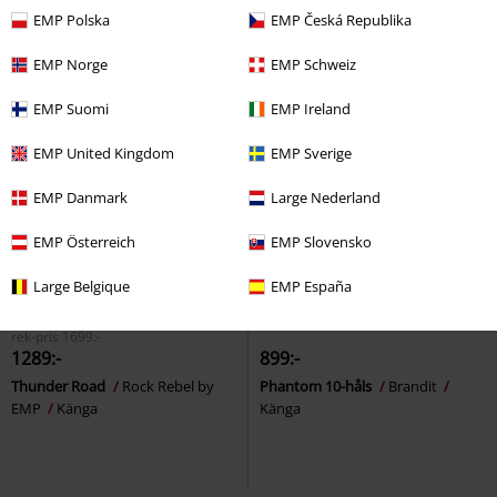
EMP Polska
EMP Česká Republika
EMP Norge
EMP Schweiz
EMP Suomi
EMP Ireland
EMP United Kingdom
EMP Sverige
EMP Danmark
Large Nederland
EMP Österreich
EMP Slovensko
Large Belgique
EMP España
Exklusiv
Metal Details
rek-pris
1699:-
1289:-
899:-
Thunder Road
Rock Rebel by
Phantom 10-håls
Brandit
EMP
Känga
Känga