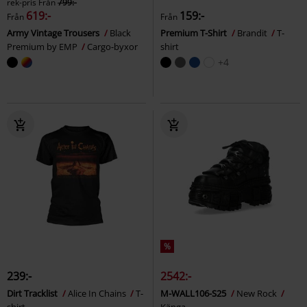
rek-pris
Från
799:-
619:-
159:-
Från
Från
Army Vintage Trousers
Black
Premium T-Shirt
Brandit
T-
Premium by EMP
Cargo-byxor
shirt
+4
%
239:-
2542:-
Dirt Tracklist
Alice In Chains
T-
M-WALL106-S25
New Rock