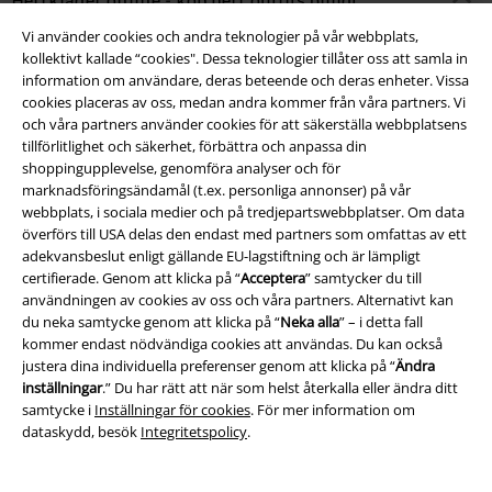
Vi använder cookies och andra teknologier på vår webbplats,
Tiderna när vi behövde leta efter våra kläder på stan är lyckligtvis över.
kollektivt kallade “cookies". Dessa teknologier tillåter oss att samla in
Slappna av och kolla efter dina nya klädfavoriter i lugn och ro i EMPs
information om användare, deras beteende och deras enheter. Vissa
onlineshop för herrkläder – du behöver inte ens gå utanför dörren.
cookies placeras av oss, medan andra kommer från våra partners. Vi
och våra partners använder cookies för att säkerställa webbplatsens
Hos EMP hittar du den perfekta mixen av band, fan och modekläder –
tillförlitlighet och säkerhet, förbättra och anpassa din
för alla årstider, alla tillfällen och alla stilar. Och om du inte skulle vara
shoppingupplevelse, genomföra analyser och för
nöjd med ditt inköp kan du skicka det i retur i lugn och ro utan stress –
marknadsföringsändamål (t.ex. personliga annonser) på vår
hur smidigt som helst!
webbplats, i sociala medier och på tredjepartswebbplatser. Om data
överförs till USA delas den endast med partners som omfattas av ett
Outfit herr: Herrkläder för alla årstider
adekvansbeslut enligt gällande EU-lagstiftning och är lämpligt
certifierade. Genom att klicka på “
Acceptera
” samtycker du till
Det sägs att män och ha koll på mode inte alls går ihop…och i vissa fall är
användningen av cookies av oss och våra partners. Alternativt kan
det definitivt sant, och så finns det de killar som har stenkoll. Men
du neka samtycke genom att klicka på “
Neka alla
” – i detta fall
överlag – så kanske vi inte bryr oss så mycket. Vi har på oss det vi trivs i.
kommer endast nödvändiga cookies att användas. Du kan också
Med oss kan du hålla kvar den inställningen, och helt enkelt hitta det
justera dina individuella preferenser genom att klicka på “
Ändra
som funkar för dig, oavsett om det är trendigt eller inte. Vi har mängder
inställningar
.” Du har rätt att när som helst återkalla eller ändra ditt
av kläder i alla tänkbara stilar och från alla möjliga världar väntande på
samtycke i
Inställningar för cookies
. För mer information om
dig.
dataskydd, besök
Integritetspolicy
.
Du hittar allt du behöver för vår och sommar här. Kolla in de snygga
shortsen från Brandit eller unna dig själv nya T-shirts och linnen. Om du