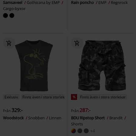
Samsaveel
Gothicana by EMP
Rain poncho
EMP
Regnrock
Cargo-byxor
Exklusiv
Finns även i stora storlekar
%
Finns även i stora storlekar
329:-
287:-
Från
Från
Woodstock
Snobben
Linnen
BDU Ripstop Short
Brandit
Shorts
+4