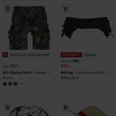
%
Finns även i stora storlekar
33% RABATT
Exklusiv
rek-pris
499:-
287:-
331:-
Från
BDU Ripstop Short
Brandit
Belt Bag
Gothicana by EMP
Shorts
Bältesväska
+4