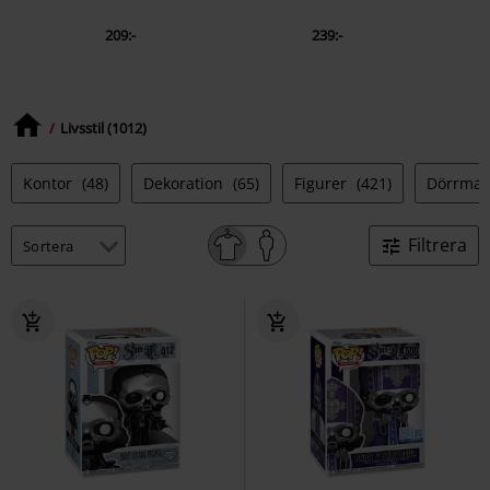
209:-
239:-
Livsstil (1012)
Kontor
(48)
Dekoration
(65)
Figurer
(421)
Dörrmat
Filtrera