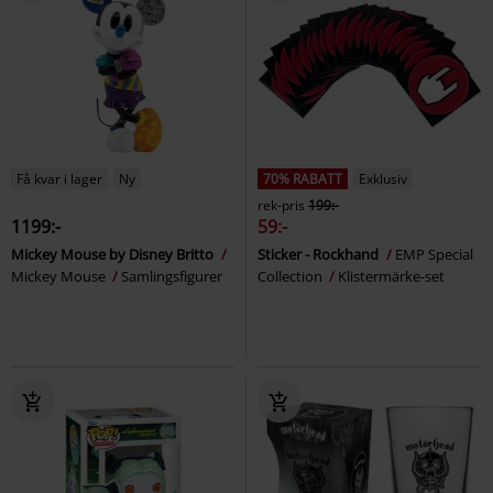
Få kvar i lager
Ny
70% RABATT
Exklusiv
rek-pris
199:-
1199:-
59:-
Mickey Mouse by Disney Britto
Sticker - Rockhand
EMP Special
Mickey Mouse
Samlingsfigurer
Collection
Klistermärke-set