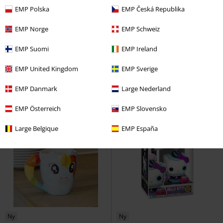
EMP Polska
EMP Česká Republika
%
Ny
%
EMP Norge
EMP Schweiz
169:-
169:-
EMP Suomi
EMP Ireland
Harry Kane (Pop!Football) Vinyl
Billie Joe (Basket Case) (Pop Rocks)
EMP United Kingdom
EMP Sverige
Figurine 97
Bayern München
Vinyl Figur 497
Green Day
Funko Pop!
Funko Pop!
EMP Danmark
Large Nederland
EMP Österreich
EMP Slovensko
Large Belgique
EMP España
Ny
Ny