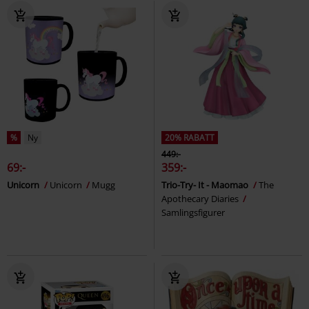
%
Ny
20% RABATT
449:-
69:-
359:-
Unicorn
Unicorn
Mugg
Trio-Try- It - Maomao
The
Apothecary Diaries
Samlingsfigurer