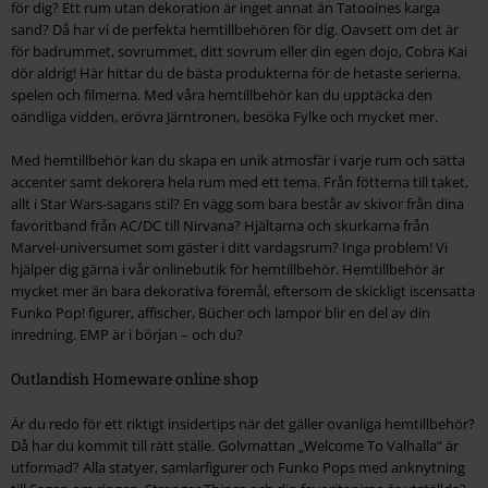
för dig? Ett rum utan dekoration är inget annat än Tatooines karga
sand? Då har vi de perfekta hemtillbehören för dig. Oavsett om det är
för badrummet, sovrummet, ditt sovrum eller din egen dojo, Cobra Kai
dör aldrig! Här hittar du de bästa produkterna för de hetaste serierna,
spelen och filmerna. Med våra hemtillbehör kan du upptäcka den
oändliga vidden, erövra Järntronen, besöka Fylke och mycket mer.
Med hemtillbehör kan du skapa en unik atmosfär i varje rum och sätta
accenter samt dekorera hela rum med ett tema. Från fötterna till taket,
allt i Star Wars-sagans stil? En vägg som bara består av skivor från dina
favoritband från AC/DC till Nirvana? Hjältarna och skurkarna från
Marvel-universumet som gäster i ditt vardagsrum? Inga problem! Vi
hjälper dig gärna i vår onlinebutik för hemtillbehör. Hemtillbehör är
mycket mer än bara dekorativa föremål, eftersom de skickligt iscensatta
Funko Pop! figurer, affischer, Bücher och lampor blir en del av din
inredning. EMP är i början – och du?
Outlandish Homeware online shop
Är du redo för ett riktigt insidertips när det gäller ovanliga hemtillbehör?
Då har du kommit till rätt ställe. Golvmattan „Welcome To Valhalla“ är
utformad? Alla statyer, samlarfigurer och Funko Pops med anknytning