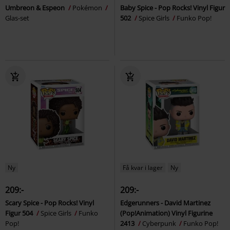
Umbreon & Espeon
Pokémon
Baby Spice - Pop Rocks! Vinyl Figur
Glas-set
502
Spice Girls
Funko Pop!
Ny
Få kvar i lager
Ny
209:-
209:-
Scary Spice - Pop Rocks! Vinyl
Edgerunners - David Martinez
Figur 504
Spice Girls
Funko
(Pop!Animation) Vinyl Figurine
Pop!
2413
Cyberpunk
Funko Pop!