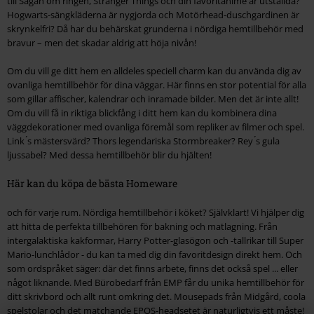
till Sagan om ringen, Stranger Things och din favoritanime är utställda?
Hogwarts-sängkläderna är nygjorda och Motörhead-duschgardinen är
skrynkelfri? Då har du behärskat grunderna i nördiga hemtillbehör med
bravur – men det skadar aldrig att höja nivån!
Om du vill ge ditt hem en alldeles speciell charm kan du använda dig av
ovanliga hemtillbehör för dina väggar. Här finns en stor potential för alla
som gillar affischer, kalendrar och inramade bilder. Men det är inte allt!
Om du vill få in riktiga blickfång i ditt hem kan du kombinera dina
väggdekorationer med ovanliga föremål som repliker av filmer och spel.
Link ́s mästersvärd? Thors legendariska Stormbreaker? Rey ́s gula
ljussabel? Med dessa hemtillbehör blir du hjälten!
Här kan du köpa de bästa Homeware
och för varje rum. Nördiga hemtillbehör i köket? Självklart! Vi hjälper dig
att hitta de perfekta tillbehören för bakning och matlagning. Från
intergalaktiska kakformar, Harry Potter-glasögon och -tallrikar till Super
Mario-lunchlådor - du kan ta med dig din favoritdesign direkt hem. Och
som ordspråket säger: där det finns arbete, finns det också spel ... eller
något liknande. Med Bürobedarf från EMP får du unika hemtillbehör för
ditt skrivbord och allt runt omkring det. Mousepads från Midgård, coola
spelstolar och det matchande EPOS-headsetet är naturligtvis ett måste!