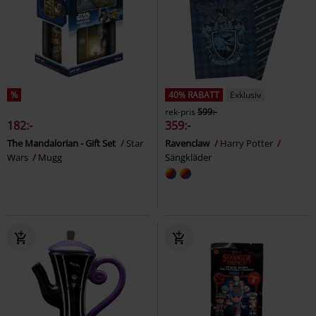
%
40% RABATT
Exklusiv
rek-pris
599:-
182:-
359:-
The Mandalorian - Gift Set
Star
Ravenclaw
Harry Potter
Wars
Mugg
Sängkläder