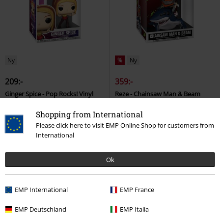
Ny
%
Ny
209:-
359:-
Ginger Spice - Pop Rocks! Vinyl
Reze - Chainsaw Man & Beam
Figur 503
Spice Girls
Funko
(Pop! Ride Deluxe) Vinyl Figurine
Pop!
Shopping from International
147
Chainsaw Man
Funko
Pop!
Please click here to visit EMP Online Shop for customers from
International
Ok
EMP International
EMP France
EMP Deutschland
EMP Italia