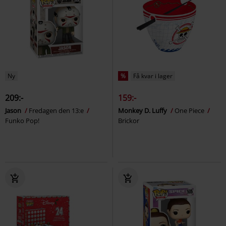
Ny
%
Få kvar i lager
209:-
159:-
Jason
Fredagen den 13:e
Monkey D. Luffy
One Piece
Funko Pop!
Brickor