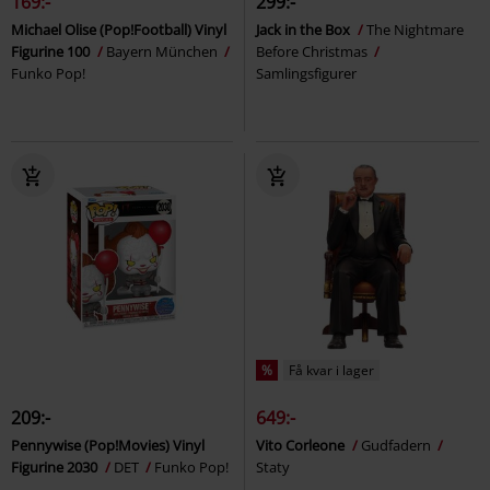
169:-
299:-
Michael Olise (Pop!Football) Vinyl
Jack in the Box
The Nightmare
Figurine 100
Bayern München
Before Christmas
Funko Pop!
Samlingsfigurer
%
Få kvar i lager
209:-
649:-
Pennywise (Pop!Movies) Vinyl
Vito Corleone
Gudfadern
Figurine 2030
DET
Funko Pop!
Staty