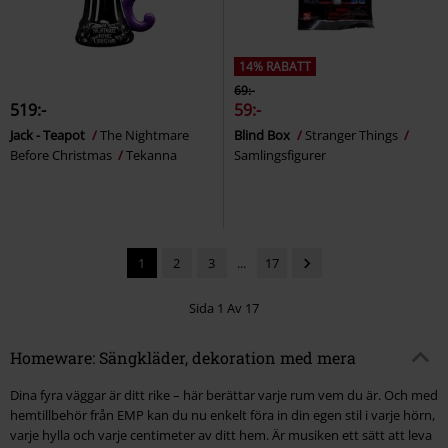
14% RABATT
69:-
519:-
59:-
Jack - Teapot
The Nightmare
Blind Box
Stranger Things
Before Christmas
Tekanna
Samlingsfigurer
1
2
3
...
17
Sida 1 Av 17
Homeware: Sängkläder, dekoration med mera
Dina fyra väggar är ditt rike – här berättar varje rum vem du är. Och med
hemtillbehör från EMP kan du nu enkelt föra in din egen stil i varje hörn,
varje hylla och varje centimeter av ditt hem. Är musiken ett sätt att leva