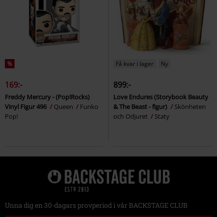
%
Få kvar i lager
Ny
169:-
899:-
Freddy Mercury - (Pop!Rocks)
Love Endures (Storybook Beauty
Vinyl Figur 496
Queen
Funko
& The Beast - figur)
Skönheten
Pop!
och Odjuret
Staty
Unna dig en 30-dagars provperiod i vår BACKSTAGE CLUB