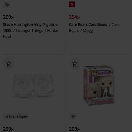
Ny
%
209:-
254:-
Steve Harrington Vinyl Figurine
Care Bears Care Bears
Care
1888
Stranger Things
Funko
Bears
Mugg
Pop!
Få kvar i lager
Ny
299:-
209:-