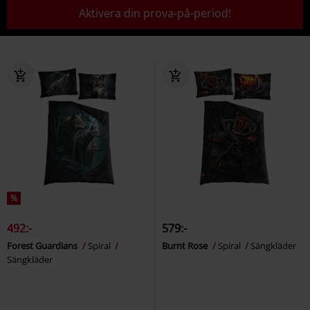
Aktivera din prova-på-period!
%
492:-
579:-
Forest Guardians
Spiral
Burnt Rose
Spiral
Sängkläder
Sängkläder