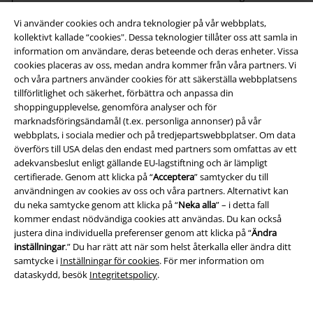
Vi använder cookies och andra teknologier på vår webbplats,
Vad ingår i Homeware?
kollektivt kallade “cookies". Dessa teknologier tillåter oss att samla in
information om användare, deras beteende och deras enheter. Vissa
Din inredningsstil är baserad på dina preferenser och din smak, vilket
cookies placeras av oss, medan andra kommer från våra partners. Vi
gör ditt hem lika individuellt som du är. På EMP kan du lätt inspireras av
och våra partners använder cookies för att säkerställa webbplatsens
våra hemtillbehör – i köket, sovrummet, vardagsrummet och överallt
tillförlitlighet och säkerhet, förbättra och anpassa din
där du inte kan få nog av ikonisk inredning. Letar du efter gitarr- och
shoppingupplevelse, genomföra analyser och för
musiktillbehör? Tillbehör för att ge ditt badrum den charm det behöver?
marknadsföringsändamål (t.ex. personliga annonser) på vår
Några gungande stolar, enbart från EMP? Här kan du beställa
webbplats, i sociala medier och på tredjepartswebbplatser. Om data
hemtillbehör som är värda en sann fan. Med Grayskulls kraft och i Odins
överförs till USA delas den endast med partners som omfattas av ett
namn, så är det!
adekvansbeslut enligt gällande EU-lagstiftning och är lämpligt
certifierade. Genom att klicka på “
Acceptera
” samtycker du till
„Enter The Upside Down“, med fotmattorna från EMP. Gillar du Groot
användningen av cookies av oss och våra partners. Alternativt kan
från Guardians Of The Galaxy? Är Donkey Kong din grej? Och du skulle
du neka samtycke genom att klicka på “
Neka alla
” – i detta fall
vilja ha Rick och Morty som dörrvakt framför ditt hus? Vad väntar du på
kommer endast nödvändiga cookies att användas. Du kan också
då? Klicka dig igenom vårt stora sortiment och upptäck hemtillbehör i
justera dina individuella preferenser genom att klicka på “
Ändra
en klass för sig!
inställningar
.” Du har rätt att när som helst återkalla eller ändra ditt
samtycke i
Inställningar för cookies
. För mer information om
Hustillbehör berättar en historia. Vi samlar ofta våra favoritdekorationer
dataskydd, besök
Integritetspolicy
.
under många år och skapar på så sätt vår egen oas av välbefinnande.
Med våra lampor kan du skapa en fantastisk look med modern design
och justera ljuset precis som du vill ha det. Visa upp din stil och låt dina