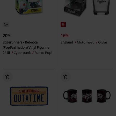
Ny
%
209:-
169:-
Edgerunners - Rebecca
England
Motörhead
Ölglas
(Pop!Animation) Vinyl Figurine
2415
Cyberpunk
Funko Pop!