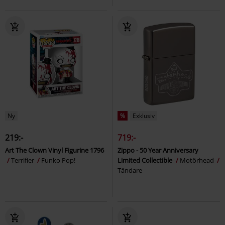
Ny
%
Exklusiv
219:-
719:-
Art The Clown Vinyl Figurine 1796
Zippo - 50 Year Anniversary
Terrifier
Funko Pop!
Limited Collectible
Motörhead
Tändare