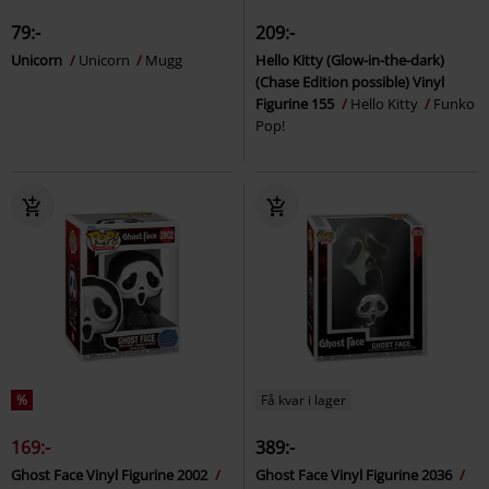
79:-
209:-
Unicorn
Unicorn
Mugg
Hello Kitty (Glow-in-the-dark)
(Chase Edition possible) Vinyl
Figurine 155
Hello Kitty
Funko
Pop!
%
Få kvar i lager
169:-
389:-
Ghost Face Vinyl Figurine 2002
Ghost Face Vinyl Figurine 2036