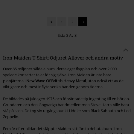
1
2
3
Sida 3 Av 3
Iron Maiden T Shirt: Odjuret Allover och andra motiv
Över 85 miljoner sålda album, deras eget flygplan och över 2 000
spelade konserter talar för sig själva: Iron Maiden är inte bara
pionjärerna i
New Wave Of British Heavy Metal
, utan också ett av de
viktigaste och mest inflytelserika banden genom tiderna.
De bildades på juldagen 1975 och förväntade sig ingenting till en början.
Grundaren och den långvariga bandmedlemmen Steve Harris ville bara
stå på scen. De tog sin utgångspunkt i idoler som Black Sabbath och Led
Zeppelin.
Fem år efter bildandet släppte Maiden sitt första debutalbum "
Iron