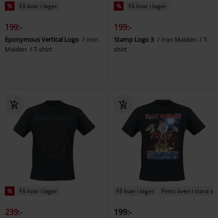
%
Få kvar i lager
%
Få kvar i lager
199:-
199:-
Eponymous Vertical Logo
Iron
Stamp Logo 3
Iron Maiden
T-
Maiden
T-shirt
shirt
%
Få kvar i lager
Få kvar i lager
Finns även i stora st
239:-
199:-