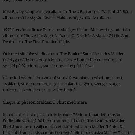
Med Bayley släppte de två albumen "
The X Factor
" och "
Virtual XI
". Båda
albumen sällar sig sömlöst till Maidens högkvalitativa album.
1999 återvände Bruce Dickinson slutligen till Iron Maiden. Legendariska
album som
"Brave the World", "Dance Of Death", "A Matter Of Life And
Death"
och
"The Final Frontier"
följde.
Och med sitt 16:e studioalbum "
The Book of Souls
" lyckades Maiden
övertyga både kritiker och inbitna fans. Albumet har en fenomenal
speltid på 92 minuter, som är uppdelad på 11 låtar.
På nolltid nådde "
The Book of Souls
" förstaplatsen på albumlistan i
Tyskland, Storbritannien, Belgien, Finland, Ungern, Sverige, Norge,
Italien och Nederländerna - vilken bedrift.
Slagra in på Iron Maiden T Shirt med mera
Kan du inte klara dig utan Iron Maiden T Shirt och bandets maskot
Eddie i din vardag? Då har du kommit till rätt ställe. I vår
Iron Maiden
Shirt Shop
kan du välja mellan ett stort antal Iron Maiden T Shirt. Du
hittar allt från klassiska mönster med Eddie till
exklusiva
Maiden T-shirts