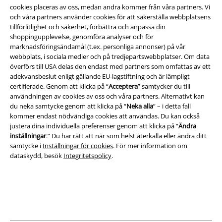
cookies placeras av oss, medan andra kommer från våra partners. Vi
Villkor
och våra partners använder cookies för att säkerställa webbplatsens
tillförlitlighet och säkerhet, förbättra och anpassa din
Om oss
shoppingupplevelse, genomföra analyser och för
marknadsföringsändamål (t.ex. personliga annonser) på vår
Ladda ner villkoren
webbplats, i sociala medier och på tredjepartswebbplatser. Om data
överförs till USA delas den endast med partners som omfattas av ett
adekvansbeslut enligt gällande EU-lagstiftning och är lämpligt
Avfallshantering och miljöskydd
certifierade. Genom att klicka på “
Acceptera
” samtycker du till
användningen av cookies av oss och våra partners. Alternativt kan
Försäkran om överensstämmelse
du neka samtycke genom att klicka på “
Neka alla
” – i detta fall
kommer endast nödvändiga cookies att användas. Du kan också
Information om tillgänglighet
justera dina individuella preferenser genom att klicka på “
Ändra
inställningar
.” Du har rätt att när som helst återkalla eller ändra ditt
Inställningar för cookies
samtycke i
Inställningar för cookies
. För mer information om
dataskydd, besök
Integritetspolicy
.
Bekräfta ångrat köp
Alla priser inkl. moms.
Fraktkostnad tillkommer.
© 1986-2026 E.M.P. Merchandising HGmbH