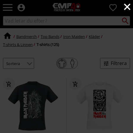
×
EMP
0
-
Musik,
Sök
Sök
Film,
i
TV
katalogen
&
Bandmerch
Top Bands
Iron Maiden
Kläder
Spelmerch
T-shirts & Linnen
T-shirts (125)
-
Alternativt
Mode
Filtrera