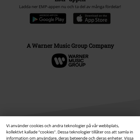
Ladda ner EMP-appen nu och ta del av många fördelar!
A Warner Music Group Company
Vi använder cookies och andra teknologier på vår webbplats,
kollektivt kallade “cookies". Dessa teknologier tillåter oss att samla in
Juridisk information/Villkor
information om användare, deras beteende och deras enheter. Vissa