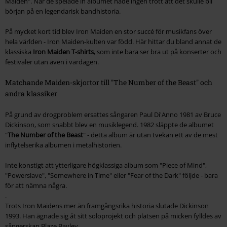
Maiden
". När de spelade in albumet hade ingen trott att det skulle bli
början på en legendarisk bandhistoria.
På mycket kort tid blev Iron Maiden en stor succé för musikfans över
hela världen - Iron Maiden-kulten var född. Här hittar du bland annat de
klassiska
Iron Maiden T-shirts
, som inte bara ser bra ut på konserter och
festivaler utan även i vardagen.
Matchande Maiden-skjortor till "The Number of the Beast" och
andra klassiker
På grund av drogproblem ersattes sångaren Paul Di'Anno 1981 av Bruce
Dickinson, som snabbt blev en musiklegend. 1982 släppte de albumet
"
The Number of the Beast
" - detta album är utan tvekan ett av de mest
inflytelserika albumen i metalhistorien.
Inte konstigt att ytterligare högklassiga album som
"Piece of Mind",
"Powerslave", "Somewhere in Time"
eller
"Fear of the Dark"
följde - bara
för att nämna några.
.
Trots Iron Maidens mer än framgångsrika historia slutade Dickinson
1993. Han ägnade sig åt sitt soloprojekt och platsen på micken fylldes av
sångerskan Blaze Bayley.