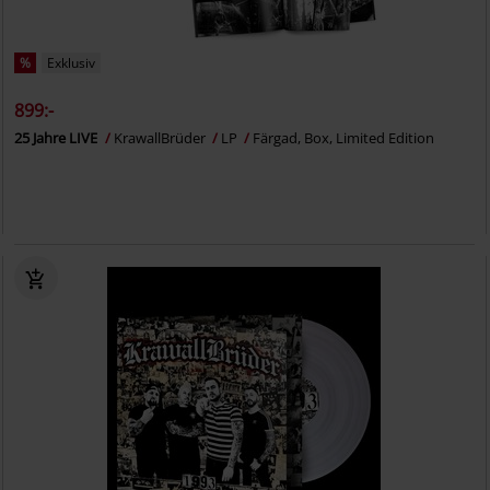
%
Exklusiv
899:-
25 Jahre LIVE
KrawallBrüder
LP
Färgad, Box, Limited Edition