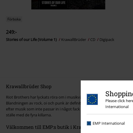
Förboka
249:-
Stories of our Life (Volume 1)
KrawallBrüder
CD
Digipack
Krawallbrüder Shop
Shopping
Riot Brothers har lyckats röra om i musikvärlden sedan 1990-talet. Följak
Please click he
Blandningen av rock, oi och punk är definitivt inte bara populär i henne
International
efter musik som inte passar in i något fack – och inte verkar sträva efter 
ställe med de fyra killarna.
EMP International
Välkommen till EMP:s butik i Krawallbrüder