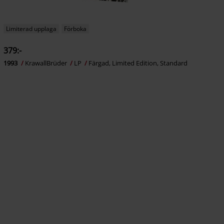
Limiterad upplaga
Förboka
379:-
1993
KrawallBrüder
LP
Färgad, Limited Edition, Standard