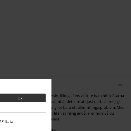
originella bandmerchen någonsin. Riktiga fans vill inte bara höra låtarna
Ok
an snarare hylla dem. Hur bekvämt är det inte att just detta är möjligt
butik. Kan du inte bestämma dig för bara ett album? Inga problem. Med
bra idé att lägga grunden för en liten samling ändå, eller hur? Så du
d lite mer lyriskt självförtroende.
P Italia
 högt igenkänningsvärde