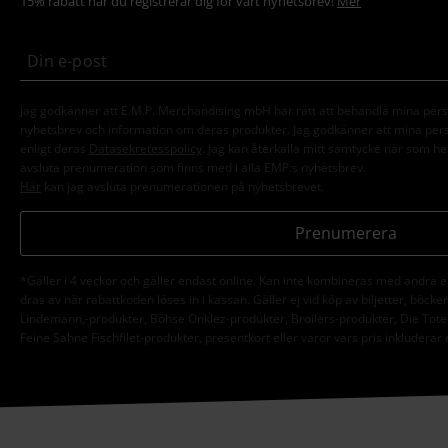
15% rabatt när du registrerar dig för vårt nyhetsbrev!
Mer
Jag godkänner att E.M.P. Merchandising mbH har rätt att behandla mina per
nyhetsbrev och information om deras produkter. Jag godkänner att mina pe
enligt deras
Datasekretesspolicy
. Jag kan återkalla mitt samtycke när som hel
avsluta prenumeration som finns med i alla EMP:s nyhetsbrev.
Här
kan jag avsluta prenumerationen på nyhetsbrevet.
Prenumerera
*Gäller i 4 veckor och gäller endast online. Kan inte kombineras med andra 
dras av när rabattkoden löses in i kassan. Gäller ej vid köp av biljetter, böck
Lindemann,-produkter, Böhse Onklez-produkter, Broilers-produkter, Die Tote
Feine Sahne Fischfilet-produkter, presentkort eller varor vars pris inkluderar