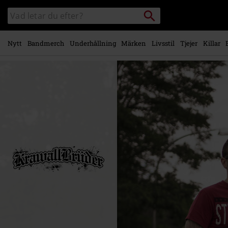
Gå till
Sök
Sök
huvudinnehåll
i
katalogen
Nytt
Bandmerch
Underhållning
Märken
Livsstil
Tjejer
Killar