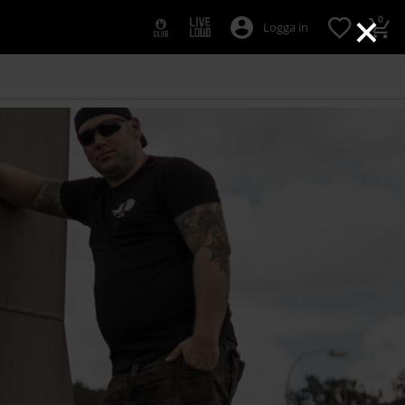
×
0
Logga in