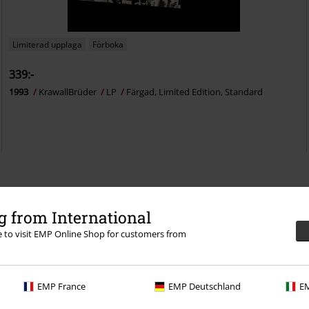
Limiterad upplaga
Förboka
339:-
1993
KrawallBrüder
LP
Färgad, Limited Edition, Standard
 from International
tligen står bandnamnet för sig självt.
CD-skivor och LP-skivor är den mest 
re to visit EMP Online Shop for customers from
s hemland, Saarland. Om du letar
från sina favoritband av en slump, ut
just det – har du kommit till rätt
med varorna från vår Krawallbrüder-
så mycket att välja mellan är det en 
kanske kan möta din nästa konsert me
EMP France
EMP Deutschland
EM
Krawallbrüder – musik med