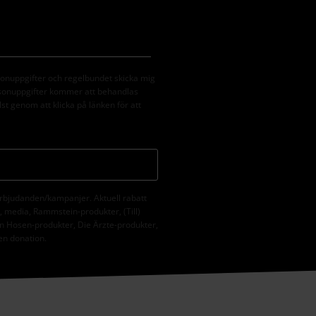
sonuppgifter och regelbundet skicka mig
rsonuppgifter kommer att behandlas
st genom att klicka på länken för att
erbjudanden/kampanjer. Aktuell rabatt
er, media, Rammstein-produkter, (Till)
n Hosen-produkter, Die Ärzte-produkter,
 en donation.