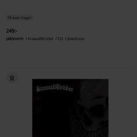
Få kvar i lager
249:-
(ab)norm
KrawallBrüder
CD
Jewelcase