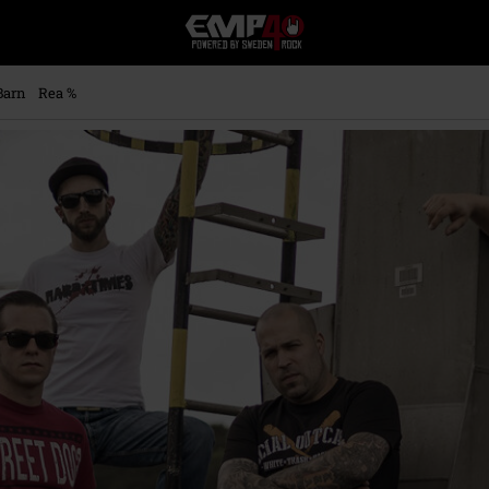
EMP
-
Musik,
Film,
Barn
Rea %
TV
&
Spelmerch
-
Alternativt
Mode