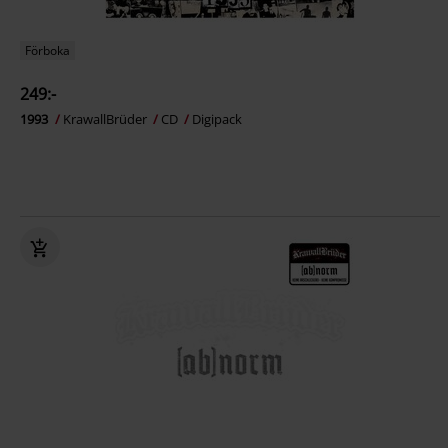
Förboka
249:-
1993
KrawallBrüder
CD
Digipack