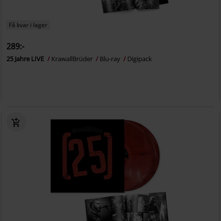
Få kvar i lager
289:-
25 Jahre LIVE
KrawallBrüder
Blu-ray
Digipack