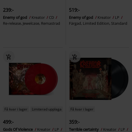
239:-
519:-
Enemy of god
Kreator
CD
Enemy of god
Kreator
LP
Re-release, Jewelcase, Remastrad
Färgad, Limited Edition, Standard
Få kvar i lager
Limiterad upplaga
Få kvar i lager
499:-
359:-
Gods Of Violence
Kreator
LP
Terrible certainty
Kreator
LP