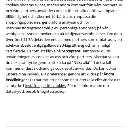
Villkor
cookies placeras av oss, medan andra kommer från våra partners. Vi
och våra partners använder cookies för att säkerställa webbplatsens
tillförlitlighet och säkerhet, förbättra och anpassa din
Om oss
shoppingupplevelse, genomföra analyser och för
marknadsföringsändamål (t.ex. personliga annonser) på vår
Ladda ner villkoren
webbplats, i sociala medier och på tredjepartswebbplatser. Om data
överförs till USA delas den endast med partners som omfattas av ett
Avfallshantering och miljöskydd
adekvansbeslut enligt gällande EU-lagstiftning och är lämpligt
certifierade. Genom att klicka på “
Acceptera
” samtycker du till
Försäkran om överensstämmelse
användningen av cookies av oss och våra partners. Alternativt kan
du neka samtycke genom att klicka på “
Neka alla
” – i detta fall
kommer endast nödvändiga cookies att användas. Du kan också
Information om tillgänglighet
justera dina individuella preferenser genom att klicka på “
Ändra
inställningar
.” Du har rätt att när som helst återkalla eller ändra ditt
Inställningar för cookies
samtycke i
Inställningar för cookies
. För mer information om
dataskydd, besök
Integritetspolicy
.
Bekräfta ångrat köp
Alla priser inkl. moms.
Fraktkostnad tillkommer.
© 1986-2026 E.M.P. Merchandising HGmbH