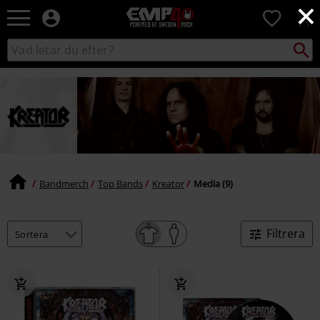
×
EMP
0
-
Musik,
Sök
Sök
Film,
i
TV
katalogen
&
Spelmerch
-
Alternativt
Mode
Bandmerch
Top Bands
Kreator
Media (9)
Filtrera