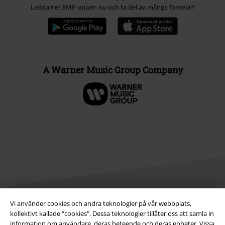
Ladda ner EMP-appen nu och ta del av många fördelar!
A Warner Music Group Company
Vi använder cookies och andra teknologier på vår webbplats,
kollektivt kallade “cookies". Dessa teknologier tillåter oss att samla in
Juridisk information/Villkor
information om användare, deras beteende och deras enheter. Vissa