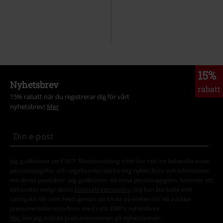
15%
Nyhetsbrev
rabatt
15% rabatt när du registrerar dig för vårt
nyhetsbrev!
Mer
Jag godkänner att E.M.P. Merchandising mbH har rätt att behandla mina
personuppgifter och regelbundet skicka mig nyhetsbrev och information
om deras produkter. Jag godkänner att mina personuppgifter kommer att
behandlas enligt deras
Datasekretesspolicy
. Jag kan återkalla mitt
samtycke när som helst genom att klicka på länken för att avsluta
prenumeration som finns med i alla EMP:s nyhetsbrev.
Här
kan jag avsluta prenumerationen på nyhetsbrevet.