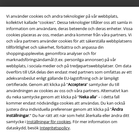
Juridisk information/Villkor
Vi använder cookies och andra teknologier på vår webbplats,
kollektivt kallade “cookies". Dessa teknologier tillåter oss att samla in
Villkor
information om användare, deras beteende och deras enheter. Vissa
cookies placeras av oss, medan andra kommer från våra partners. Vi
Om oss
och våra partners använder cookies för att säkerställa webbplatsens
tillförlitlighet och säkerhet, förbättra och anpassa din
shoppingupplevelse, genomföra analyser och för
Ladda ner villkoren
marknadsföringsändamål (t.ex. personliga annonser) på vår
webbplats, i sociala medier och på tredjepartswebbplatser. Om data
Avfallshantering och miljöskydd
överförs till USA delas den endast med partners som omfattas av ett
adekvansbeslut enligt gällande EU-lagstiftning och är lämpligt
Försäkran om överensstämmelse
certifierade. Genom att klicka på “
Acceptera
” samtycker du till
användningen av cookies av oss och våra partners. Alternativt kan
Information om tillgänglighet
du neka samtycke genom att klicka på “
Neka alla
” – i detta fall
kommer endast nödvändiga cookies att användas. Du kan också
justera dina individuella preferenser genom att klicka på “
Ändra
Inställningar för cookies
inställningar
.” Du har rätt att när som helst återkalla eller ändra ditt
samtycke i
Inställningar för cookies
. För mer information om
Bekräfta ångrat köp
dataskydd, besök
Integritetspolicy
.
Alla priser inkl. moms.
Fraktkostnad tillkommer.