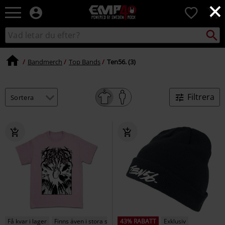
×
EMP
0
-
Musik,
Sök
Sök
Film,
i
TV
katalogen
&
Bandmerch
Top Bands
Ten56. (3)
Spelmerch
-
Alternativt
Filtrera
Mode
Få kvar i lager
Finns även i stora storlekar
43% RABATT
Exklusiv