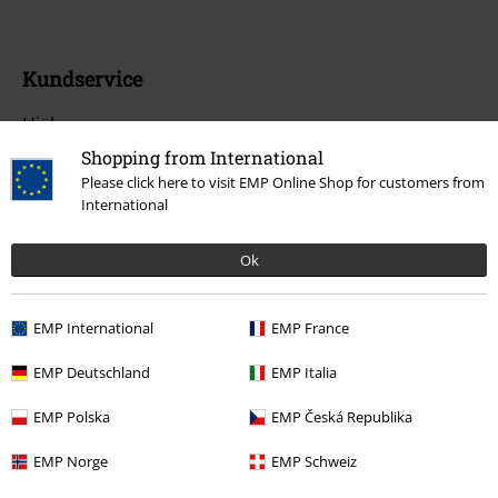
Kundservice
Hjälp
Shopping from International
Returpolicy
Please click here to visit EMP Online Shop for customers from
International
Returnera en vara
Generell storleksguide
Ok
Avsluta mitt BSC-medlemskap
EMP International
EMP France
Betalningsmetod
EMP Deutschland
EMP Italia
EMP Polska
EMP Česká Republika
Dina erbjudanden
EMP Norge
EMP Schweiz
Tävlingar