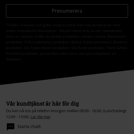
Prenumerera
*Gäller i 4 veckor och gäller endast online. Kan inte kombineras med
andra erbjudanden/kampanjer. Aktuell rabatt dras av när rabattkoden
löses in i kassan. Gäller ej vid köp av biljetter, böcker, media, Rammstein-
produkter, (Till) Lindemann,-produkter, Böhse Onklez-produkter, Broilers-
produkter, Die Toten Hosen-produkter, Die Ärzte-produkter, Feine Sahne
Fischfilet-produkter, presentkort eller varor vars pris inkluderar en
donation.
Vår kundtjänst är här för dig
Du kan nå oss på telefon imorgon mellan 09:00 - 16:00. (Lunchstängt
12:00 - 13:00).
Lär dig mer
Starta chatt.