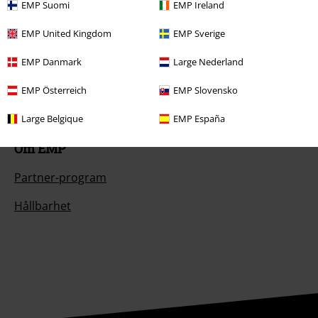
EMP Suomi
EMP Ireland
Beställ EMP-presentkort
EMP United Kingdom
EMP Sverige
Studentrabatt
EMP Danmark
Large Nederland
EMP Backstage Club
EMP Österreich
EMP Slovensko
Large Belgique
EMP España
Om EMP
Partner-program
Hållbarhet