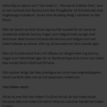
Detta följs av album som "Van Halen II", "Women & Children First", som
är mer varierad men lika bra som den föregående. Så fortsatte det med
högklassiga rockalbum. Tyvärr kom de aldrig riktigt i närheten av den
första.
Efter att David Lee Roth brutit sig loss från bandet för att starta en
solokarriär anlände Sammy Hagar, som tidigare hade sjungit med
Montrose. Med honom fortsatte det lika bra som tidigare och Van
Halen hyllades av fansen. Efter sju år lämnade han dock bandet igen.
Efter att ha diskuterat fram och tillbaka om sångarrollen tog Sammy
Hagar över mikrofonen igen för en återföreningsturné, innan Van Halen
blev invald i Rock'n'Roll Hall Of Fame.
Och mycket riktigt, det blev ytterligare en turné med originalsångaren
David Lee Roth efter mer än två decenniers mellanrum.
Van Halen-varor
Vill du ha mer från Van Halen? Ta då en titt på vår Van Halen-butik.
Förutom våra Van Halen-CD-skivor hittar du också en hel del Van Halen
T-shirts.