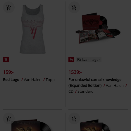
%
%
Få kvar i lager
159:-
1539:-
Red Logo
Van Halen
Topp
For unlawful carnal knowledge
(Expanded Edition)
Van Halen
CD
Standard