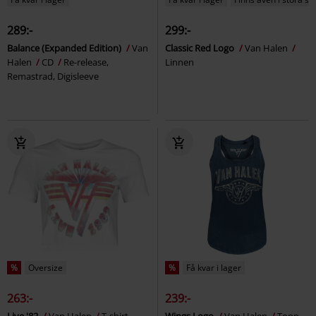
289:-
299:-
Balance (Expanded Edition)
Van
Classic Red Logo
Van Halen
Halen
CD
Re-release,
Linnen
Remastrad, Digisleeve
%
Oversize
%
Få kvar i lager
263:-
239:-