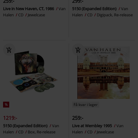
259:-
299:-
Live in New Haven, CT, 1986
Van
5150 (Expanded Edition)
Van
Halen
CD
Jewelcase
Halen
CD
Digipack, Re-release
%
Få kvar i lager
1219:-
259:-
5150 (Expanded Edition)
Van
Live at Wembley 1995
Van
Halen
CD
Box, Re-release
Halen
CD
Jewelcase