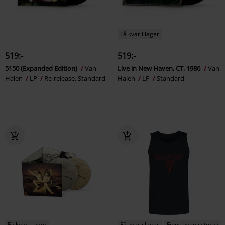
Få kvar i lager
519:-
519:-
5150 (Expanded Edition)
Van
Live in New Haven, CT, 1986
Van
Halen
LP
Re-release, Standard
Halen
LP
Standard
Få kvar i lager
Få kvar i lager
Finns även i stora st