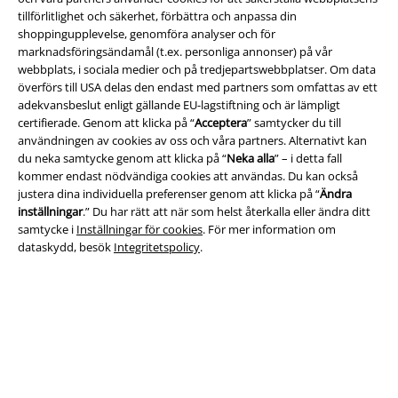
tillförlitlighet och säkerhet, förbättra och anpassa din
Juridisk information/Villkor
shoppingupplevelse, genomföra analyser och för
marknadsföringsändamål (t.ex. personliga annonser) på vår
Villkor
webbplats, i sociala medier och på tredjepartswebbplatser. Om data
överförs till USA delas den endast med partners som omfattas av ett
Om oss
adekvansbeslut enligt gällande EU-lagstiftning och är lämpligt
certifierade. Genom att klicka på “
Acceptera
” samtycker du till
Ladda ner villkoren
användningen av cookies av oss och våra partners. Alternativt kan
du neka samtycke genom att klicka på “
Neka alla
” – i detta fall
kommer endast nödvändiga cookies att användas. Du kan också
Avfallshantering och miljöskydd
justera dina individuella preferenser genom att klicka på “
Ändra
inställningar
.” Du har rätt att när som helst återkalla eller ändra ditt
Försäkran om överensstämmelse
samtycke i
Inställningar för cookies
. För mer information om
dataskydd, besök
Integritetspolicy
.
Information om tillgänglighet
Inställningar för cookies
Bekräfta ångrat köp
Alla priser inkl. moms.
Fraktkostnad tillkommer.