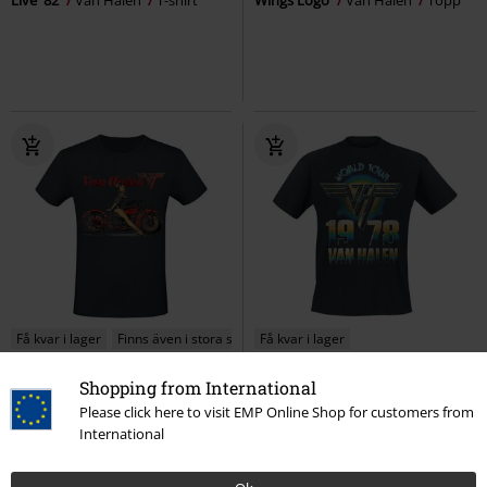
Live '82
Van Halen
T-shirt
Wings Logo
Van Halen
Topp
Få kvar i lager
Finns även i stora storlekar
Få kvar i lager
289:-
299:-
Shopping from International
Please click here to visit EMP Online Shop for customers from
Pinup Motorcycle
Van Halen
World Tour '78
Van Halen
T-
International
T-shirt
shirt