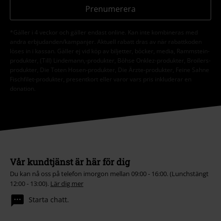
Prenumerera
*Gäller i 4 veckor och gäller endast online. Kan inte kombineras med
andra erbjudanden/kampanjer. Aktuell rabatt dras av när rabattkoden
löses in i kassan. Gäller ej vid köp av biljetter, böcker, media, Rammstein-
produkter, (Till) Lindemann,-produkter, Böhse Onklez-produkter, Broilers-
produkter, Die Toten Hosen-produkter, Die Ärzte-produkter, Feine Sahne
Fischfilet-produkter, presentkort eller varor vars pris inkluderar en
donation.
Vår kundtjänst är här för dig
Du kan nå oss på telefon imorgon mellan 09:00 - 16:00. (Lunchstängt
12:00 - 13:00).
Lär dig mer
Starta chatt.