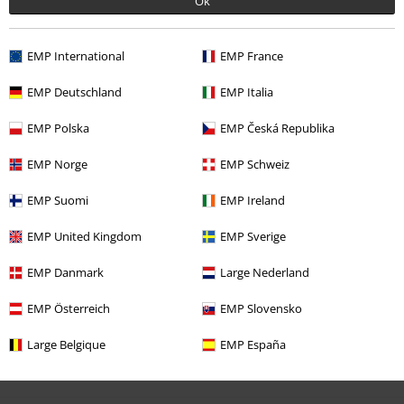
Ok
EMP International
EMP France
EMP Deutschland
EMP Italia
EMP Polska
EMP Česká Republika
EMP Norge
EMP Schweiz
EMP Suomi
EMP Ireland
%
Oversize
EMP United Kingdom
EMP Sverige
299:-
EMP Danmark
Large Nederland
Tour 1984
Van Halen
T-shirt
EMP Österreich
EMP Slovensko
Large Belgique
EMP España