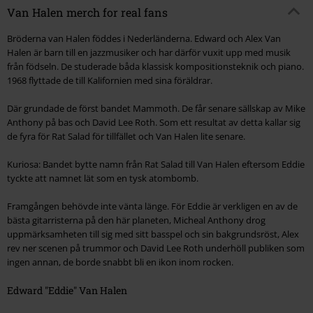
Van Halen merch for real fans
Bröderna van Halen föddes i Nederländerna. Edward och Alex Van
Halen är barn till en jazzmusiker och har därför vuxit upp med musik
från födseln. De studerade båda klassisk kompositionsteknik och piano.
1968 flyttade de till Kalifornien med sina föräldrar.
Där grundade de först bandet Mammoth. De får senare sällskap av Mike
Anthony på bas och David Lee Roth. Som ett resultat av detta kallar sig
de fyra för Rat Salad för tillfället och Van Halen lite senare.
Kuriosa: Bandet bytte namn från Rat Salad till Van Halen eftersom Eddie
tyckte att namnet lät som en tysk atombomb.
Framgången behövde inte vänta länge. För Eddie är verkligen en av de
bästa gitarristerna på den här planeten, Micheal Anthony drog
uppmärksamheten till sig med sitt basspel och sin bakgrundsröst, Alex
rev ner scenen på trummor och David Lee Roth underhöll publiken som
ingen annan, de borde snabbt bli en ikon inom rocken.
Edward "Eddie" Van Halen