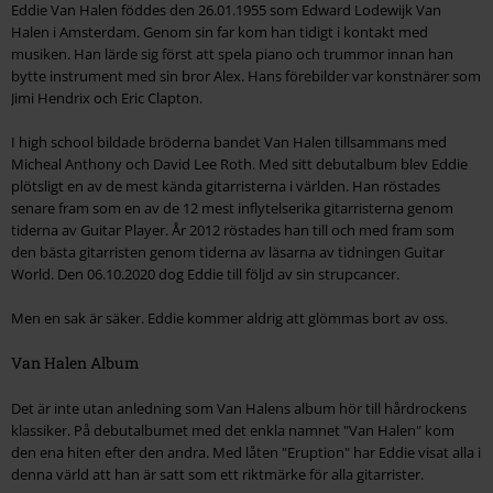
Eddie Van Halen föddes den 26.01.1955 som Edward Lodewijk Van
Halen i Amsterdam. Genom sin far kom han tidigt i kontakt med
musiken. Han lärde sig först att spela piano och trummor innan han
bytte instrument med sin bror Alex. Hans förebilder var konstnärer som
Jimi Hendrix och Eric Clapton.
I high school bildade bröderna bandet Van Halen tillsammans med
Micheal Anthony och David Lee Roth. Med sitt debutalbum blev Eddie
plötsligt en av de mest kända gitarristerna i världen. Han röstades
senare fram som en av de 12 mest inflytelserika gitarristerna genom
tiderna av Guitar Player. År 2012 röstades han till och med fram som
den bästa gitarristen genom tiderna av läsarna av tidningen Guitar
World. Den 06.10.2020 dog Eddie till följd av sin strupcancer.
Men en sak är säker. Eddie kommer aldrig att glömmas bort av oss.
Van Halen Album
Det är inte utan anledning som Van Halens album hör till hårdrockens
klassiker. På debutalbumet med det enkla namnet "Van Halen" kom
den ena hiten efter den andra. Med låten "Eruption" har Eddie visat alla i
denna värld att han är satt som ett riktmärke för alla gitarrister.