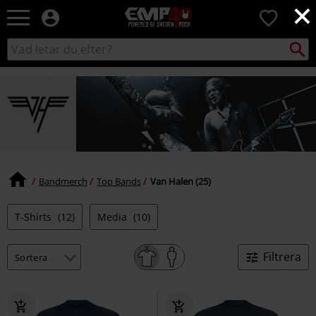
×
EMP
0
-
Musik,
Sök
Sök
Film,
i
TV
katalogen
&
Spelmerch
-
Alternativt
Mode
Bandmerch
Top Bands
Van Halen (25)
T-Shirts
(12)
Media
(10)
Filtrera