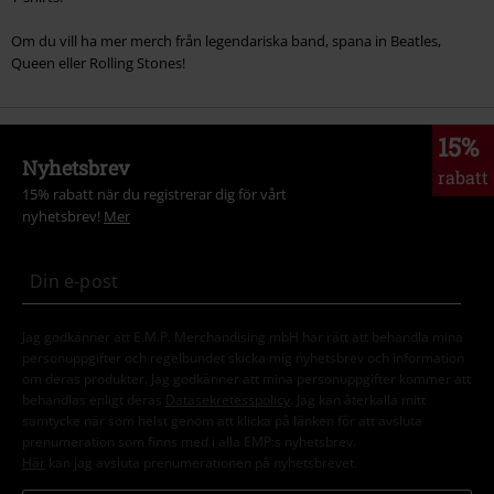
Om du vill ha mer merch från legendariska band, spana in Beatles,
Queen eller Rolling Stones!
15%
Nyhetsbrev
rabatt
15% rabatt när du registrerar dig för vårt
nyhetsbrev!
Mer
Jag godkänner att E.M.P. Merchandising mbH har rätt att behandla mina
personuppgifter och regelbundet skicka mig nyhetsbrev och information
om deras produkter. Jag godkänner att mina personuppgifter kommer att
behandlas enligt deras
Datasekretesspolicy
. Jag kan återkalla mitt
samtycke när som helst genom att klicka på länken för att avsluta
prenumeration som finns med i alla EMP:s nyhetsbrev.
Här
kan jag avsluta prenumerationen på nyhetsbrevet.