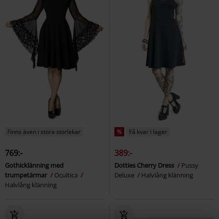
Finns även i stora storlekar
%
Få kvar i lager
769:-
389:-
Gothicklänning med
Dotties Cherry Dress
Pussy
trumpetärmar
Ocultica
Deluxe
Halvlång klänning
Halvlång klänning