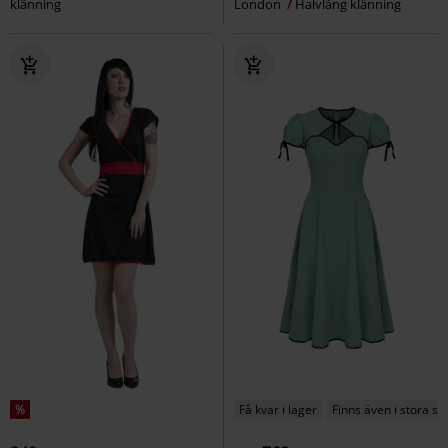
klänning
London
Halvlång klänning
%
Få kvar i lager
Finns även i stora st