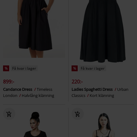
%
Få kvar i lager
%
Få kvar i lager
899:-
220:-
Candance Dress
Timeless
Ladies Spaghetti Dress
Urban
London
Halvlång klänning
Classics
Kort klänning