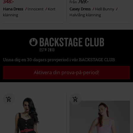
348:-
769:-
Från
Hana Dress
Innocent
Kort
Casey Dress
Hell Bunny
klänning
Halvlång klänning
Unna dig en 30-dagars provperiod i vår BACKSTAGE CLUB
Aktivera din prova-på-period!