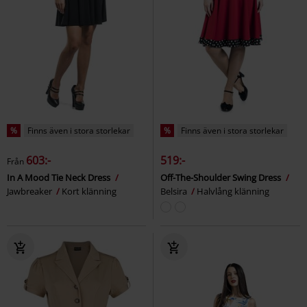
%
Finns även i stora storlekar
%
Finns även i stora storlekar
603:-
519:-
Från
In A Mood Tie Neck Dress
Off-The-Shoulder Swing Dress
Jawbreaker
Kort klänning
Belsira
Halvlång klänning