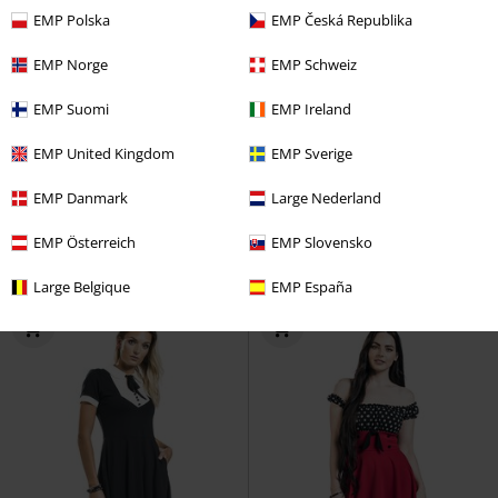
EMP Polska
EMP Česká Republika
EMP Norge
EMP Schweiz
EMP Suomi
EMP Ireland
EMP United Kingdom
EMP Sverige
%
Finns även i stora storlekar
%
Finns även i stora storlekar
EMP Danmark
Large Nederland
649:-
839:-
Från
Från
Miss Muffet Pinafore Dress
Hell
Kate heart dress
Hell Bunny
EMP Österreich
EMP Slovensko
Bunny
Kort klänning
Långklänning
Large Belgique
EMP España