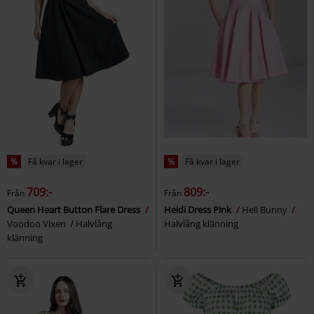
%
Få kvar i lager
%
Få kvar i lager
709:-
809:-
Från
Från
Queen Heart Button Flare Dress
Heidi Dress Pink
Hell Bunny
Voodoo Vixen
Halvlång
Halvlång klänning
klänning