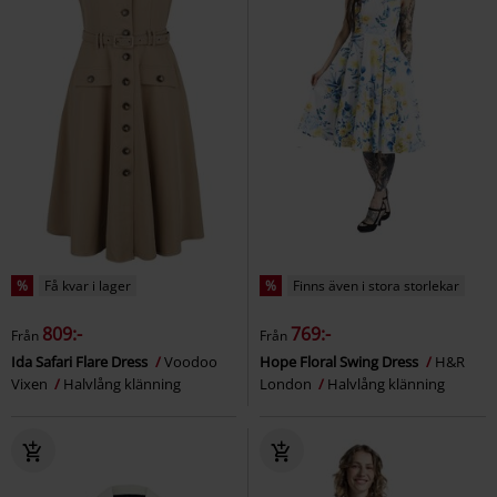
%
Få kvar i lager
%
Finns även i stora storlekar
809:-
769:-
Från
Från
Ida Safari Flare Dress
Voodoo
Hope Floral Swing Dress
H&R
Vixen
Halvlång klänning
London
Halvlång klänning