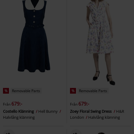
%
Removable Parts
%
Removable Parts
679:-
679:-
Från
Från
Costello Klänning
Hell Bunny
Zoey Floral Swing Dress
H&R
Halvlång klänning
London
Halvlång klänning