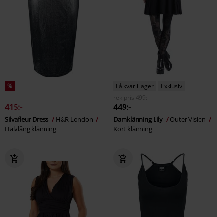
%
Få kvar i lager
Exklusiv
rek-pris
499:-
415:-
449:-
Silvafleur Dress
H&R London
Damklänning Lily
Outer Vision
Halvlång klänning
Kort klänning