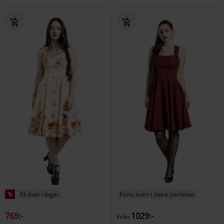
%
Få kvar i lager
Finns även i stora storlekar
769:-
1029:-
Från