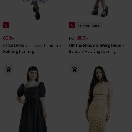
%
%
Få kvar i lager
809:-
809:-
Från
Cedar Dress
Timeless London
Off-The-Shoulder Swing Dress
Halvlång klänning
Belsira
Halvlång klänning