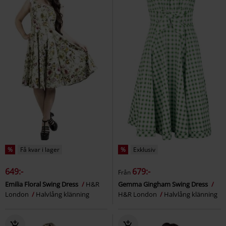
%
Få kvar i lager
%
Exklusiv
649:-
679:-
Från
Emilia Floral Swing Dress
H&R
Gemma Gingham Swing Dress
London
Halvlång klänning
H&R London
Halvlång klänning