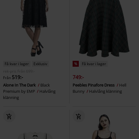
Få kvar i lager
Exklusiv
%
Få kvar i lager
rek-pris
Från
699:-
519:-
749:-
Från
Alone In The Dark
Black
Peebles Pinafore Dress
Hell
Premium by EMP
Halvlång
Bunny
Halvlång klänning
klänning