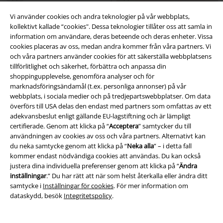
Vi använder cookies och andra teknologier på vår webbplats,
kollektivt kallade “cookies". Dessa teknologier tillåter oss att samla in
information om användare, deras beteende och deras enheter. Vissa
cookies placeras av oss, medan andra kommer från våra partners. Vi
och våra partners använder cookies för att säkerställa webbplatsens
tillförlitlighet och säkerhet, förbättra och anpassa din
shoppingupplevelse, genomföra analyser och för
marknadsföringsändamål (t.ex. personliga annonser) på vår
webbplats, i sociala medier och på tredjepartswebbplatser. Om data
överförs till USA delas den endast med partners som omfattas av ett
adekvansbeslut enligt gällande EU-lagstiftning och är lämpligt
certifierade. Genom att klicka på “
Acceptera
” samtycker du till
användningen av cookies av oss och våra partners. Alternativt kan
du neka samtycke genom att klicka på “
Neka alla
” – i detta fall
kommer endast nödvändiga cookies att användas. Du kan också
justera dina individuella preferenser genom att klicka på “
Ändra
%
Få kvar i lager
%
Få kvar i lager
inställningar
.” Du har rätt att när som helst återkalla eller ändra ditt
samtycke i
Inställningar för cookies
. För mer information om
309:-
649:-
Från
dataskydd, besök
Integritetspolicy
.
Sonny Dress
Timeless London
Batilda Dress
Hell Bunny
Kort
Långklänning
klänning