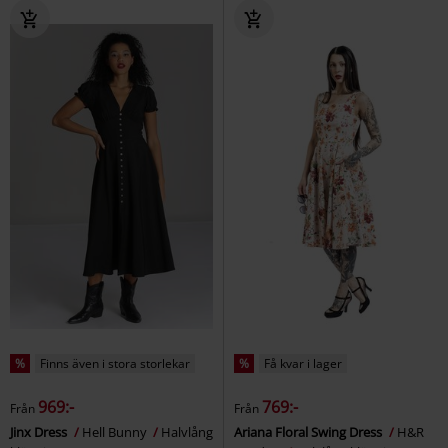
%
Finns även i stora storlekar
%
Få kvar i lager
969:-
769:-
Från
Från
Jinx Dress
Hell Bunny
Halvlång
Ariana Floral Swing Dress
H&R