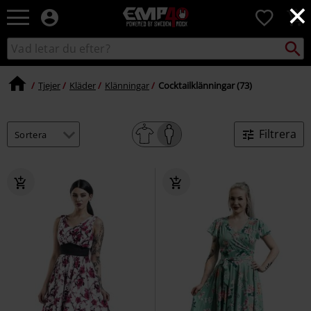
×
EMP
0
-
Musik,
Sök
Sök
Film,
i
TV
katalogen
&
Tjejer
Kläder
Klänningar
Cocktailklänningar (73)
Spelmerch
-
Alternativt
Filtrera
Mode