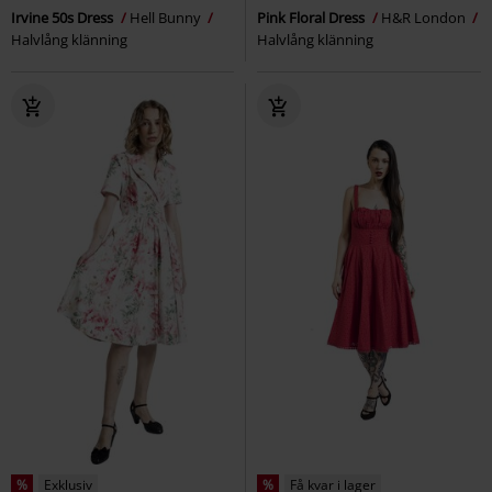
Irvine 50s Dress
Hell Bunny
Pink Floral Dress
H&R London
Halvlång klänning
Halvlång klänning
%
Exklusiv
%
Få kvar i lager