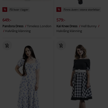
%
Få kvar i lager
%
Finns även i stora storlekar
649:-
579:-
Pandora Dress
Timeless London
Kai Knee Dress
Hell Bunny
Halvlång klänning
Halvlång klänning