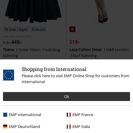
Få kvar i lager
Exklusiv
%
rek-pris
Från
499:-
449:-
519:-
Från
Triana
Outer Vision
Halvlång
Lace Cotton Dress
H&R London
klänning
Kort klänning
Shopping from International
Please click here to visit EMP Online Shop for customers from
International
Ok
EMP International
EMP France
EMP Deutschland
EMP Italia