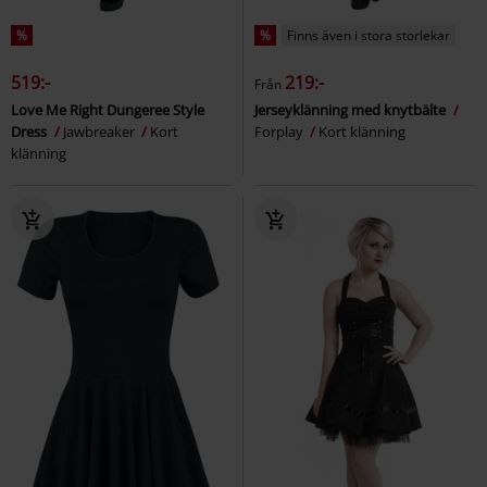
%
%
Finns även i stora storlekar
519:-
219:-
Från
Love Me Right Dungeree Style
Jerseyklänning med knytbälte
Dress
Jawbreaker
Kort
Forplay
Kort klänning
klänning