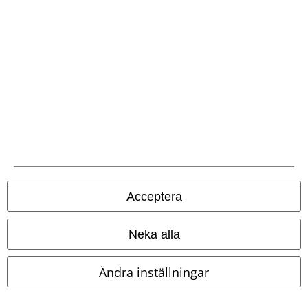
Acceptera
Neka alla
%
Få kvar i lager
%
Få kvar i lager
Ändra inställningar
619:-
519:-
Från