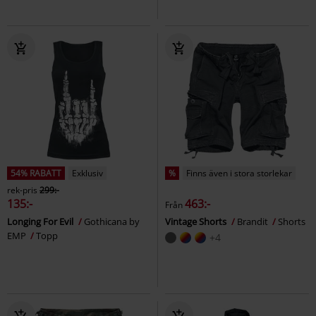
54% RABATT
Exklusiv
%
Finns även i stora storlekar
rek-pris
299:-
135:-
463:-
Från
Longing For Evil
Gothicana by
Vintage Shorts
Brandit
Shorts
EMP
Topp
+4