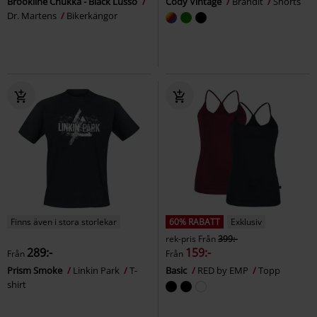
Brookline Chukka - Black Lusso
Cody Vintage
Brandit
Shorts
Dr. Martens
Bikerkängor
Finns även i stora storlekar
60% RABATT
Exklusiv
rek-pris
Från
399:-
289:-
159:-
Från
Från
Prism Smoke
Linkin Park
T-
Basic
RED by EMP
Topp
shirt