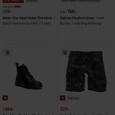
57% RABATT
Exklusiv
Finns även i stora storlekar
rek-pris
699:-
299:-
769:-
Från
When The Heart Rules The Mind
Dakota Pinafore Dress
Hell
Black Premium by EMP
T-shirt
Bunny
Halvlång klänning
%
%
Exklusiv
1484:-
329:-