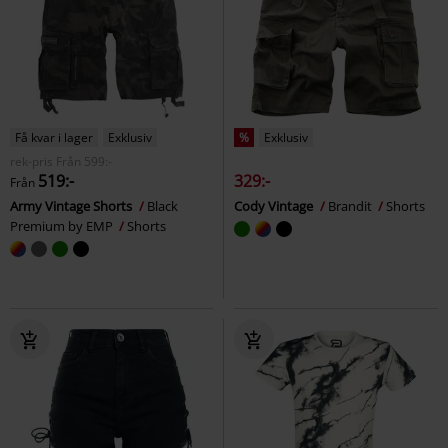
Få kvar i lager
Exklusiv
%
Exklusiv
rek-pris
Från
599:-
519:-
329:-
Från
Army Vintage Shorts
Black
Cody Vintage
Brandit
Shorts
Premium by EMP
Shorts