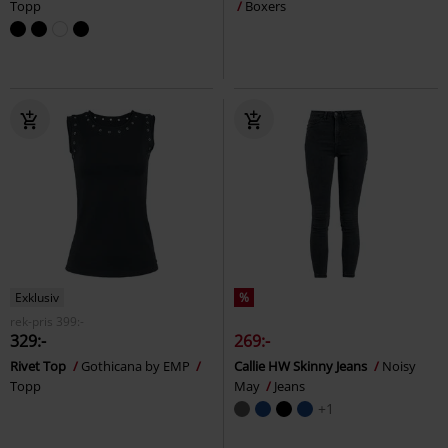
Topp
Boxers
Exklusiv
%
rek-pris
399:-
329:-
269:-
Rivet Top
Gothicana by EMP
Callie HW Skinny Jeans
Noisy
Topp
May
Jeans
+1