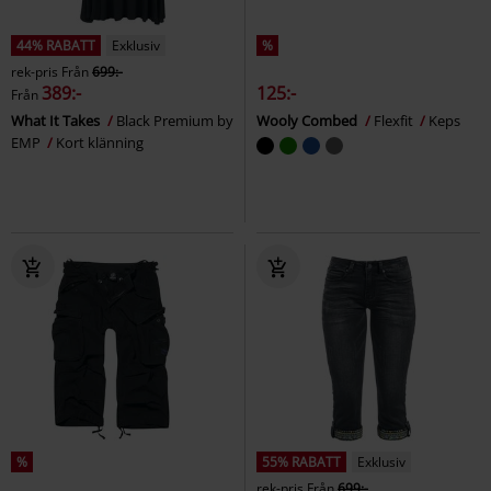
44% RABATT
Exklusiv
%
rek-pris
Från
699:-
389:-
125:-
Från
What It Takes
Black Premium by
Wooly Combed
Flexfit
Keps
EMP
Kort klänning
%
55% RABATT
Exklusiv
rek-pris
Från
699:-