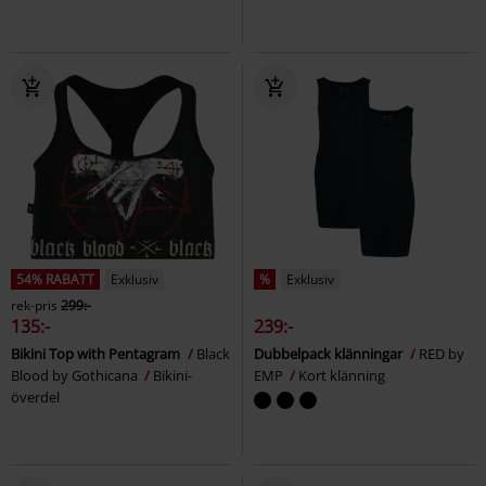
54% RABATT
Exklusiv
%
Exklusiv
rek-pris
299:-
135:-
239:-
Bikini Top with Pentagram
Black
Dubbelpack klänningar
RED by
Blood by Gothicana
Bikini-
EMP
Kort klänning
överdel