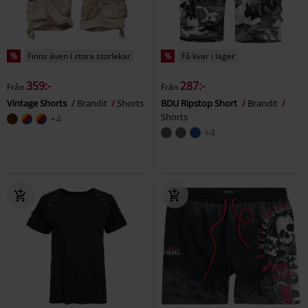
%
Finns även i stora storlekar
%
Få kvar i lager
359:-
287:-
Från
Från
Vintage Shorts
Brandit
Shorts
BDU Ripstop Short
Brandit
Shorts
+4
+4