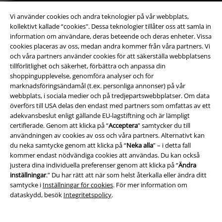
Vi använder cookies och andra teknologier på vår webbplats,
Bli en del av gemenskapen!
kollektivt kallade “cookies". Dessa teknologier tillåter oss att samla in
information om användare, deras beteende och deras enheter. Vissa
cookies placeras av oss, medan andra kommer från våra partners. Vi
och våra partners använder cookies för att säkerställa webbplatsens
tillförlitlighet och säkerhet, förbättra och anpassa din
shoppingupplevelse, genomföra analyser och för
marknadsföringsändamål (t.ex. personliga annonser) på vår
webbplats, i sociala medier och på tredjepartswebbplatser. Om data
överförs till USA delas den endast med partners som omfattas av ett
adekvansbeslut enligt gällande EU-lagstiftning och är lämpligt
Betalningsmetod
certifierade. Genom att klicka på “
Acceptera
” samtycker du till
användningen av cookies av oss och våra partners. Alternativt kan
du neka samtycke genom att klicka på “
Neka alla
” – i detta fall
kommer endast nödvändiga cookies att användas. Du kan också
justera dina individuella preferenser genom att klicka på “
Ändra
inställningar
.” Du har rätt att när som helst återkalla eller ändra ditt
Frakt
samtycke i
Inställningar för cookies
. För mer information om
dataskydd, besök
Integritetspolicy
.