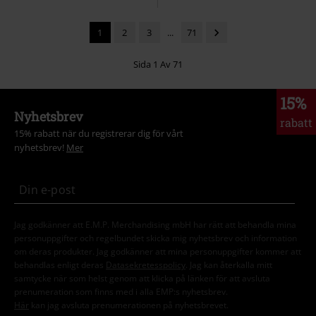
1
2
3
...
71
Sida 1 Av 71
15%
Nyhetsbrev
rabatt
15% rabatt när du registrerar dig för vårt
nyhetsbrev!
Mer
Jag godkänner att E.M.P. Merchandising mbH har rätt att behandla mina
personuppgifter och regelbundet skicka mig nyhetsbrev och information
om deras produkter. Jag godkänner att mina personuppgifter kommer att
behandlas enligt deras
Datasekretesspolicy
. Jag kan återkalla mitt
samtycke när som helst genom att klicka på länken för att avsluta
prenumeration som finns med i alla EMP:s nyhetsbrev.
Här
kan jag avsluta prenumerationen på nyhetsbrevet.