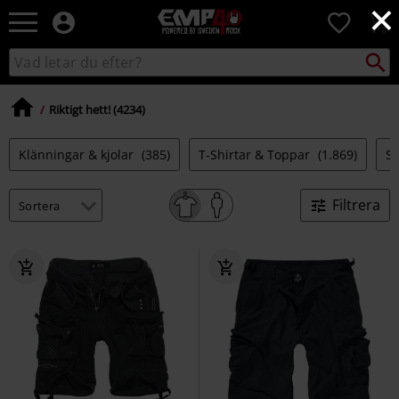
×
EMP
0
-
Musik,
Sök
Sök
Film,
i
TV
katalogen
&
Riktigt hett! (4234)
Spelmerch
-
Klänningar & kjolar
(385)
T-Shirtar & Toppar
(1.869)
S
Alternativt
Mode
Filtrera