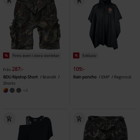
%
Finns även i stora storlekar
%
Exklusiv
287:-
109:-
Från
BDU Ripstop Short
Brandit
Rain poncho
EMP
Regnrock
Shorts
+4