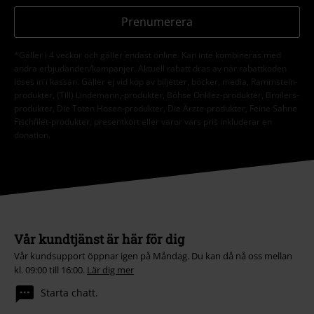
Prenumerera
*Gäller i 4 veckor och gäller endast online. Kan inte kombineras med
andra erbjudanden/kampanjer. Aktuell rabatt dras av när rabattkoden
löses in i kassan. Gäller ej vid köp av biljetter, böcker, media, Rammstein-
produkter, (Till) Lindemann,-produkter, Böhse Onklez-produkter, Broilers-
produkter, Die Toten Hosen-produkter, Die Ärzte-produkter, Feine Sahne
Fischfilet-produkter, presentkort eller varor vars pris inkluderar en
donation.
Vår kundtjänst är här för dig
Vår kundsupport öppnar igen på Måndag. Du kan då nå oss mellan
kl. 09:00 till 16:00.
Lär dig mer
Starta chatt.