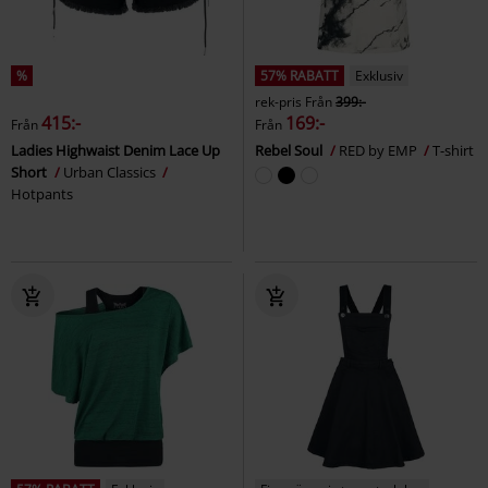
%
57% RABATT
Exklusiv
rek-pris
Från
399:-
415:-
169:-
Från
Från
Ladies Highwaist Denim Lace Up
Rebel Soul
RED by EMP
T-shirt
Short
Urban Classics
Hotpants