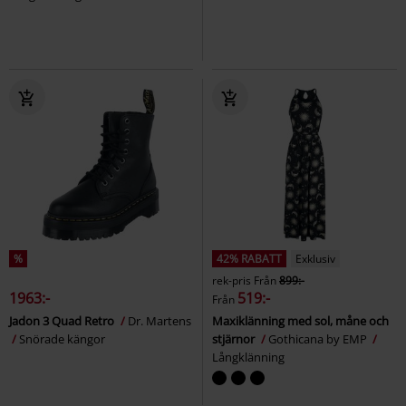
%
42% RABATT
Exklusiv
rek-pris
Från
899:-
1963:-
519:-
Från
Jadon 3 Quad Retro
Dr. Martens
Maxiklänning med sol, måne och
Snörade kängor
stjärnor
Gothicana by EMP
Långklänning