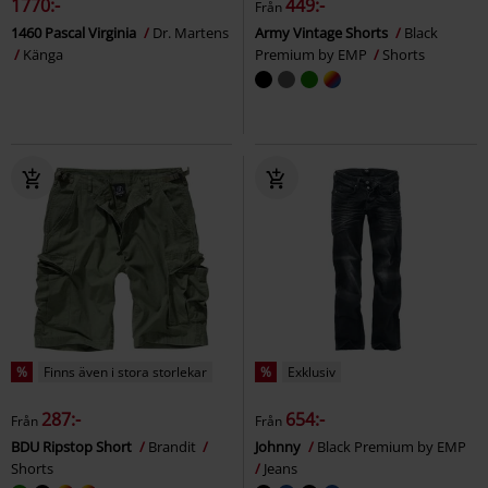
1770:-
449:-
Från
1460 Pascal Virginia
Dr. Martens
Army Vintage Shorts
Black
Känga
Premium by EMP
Shorts
%
Finns även i stora storlekar
%
Exklusiv
287:-
654:-
Från
Från
BDU Ripstop Short
Brandit
Johnny
Black Premium by EMP
Shorts
Jeans