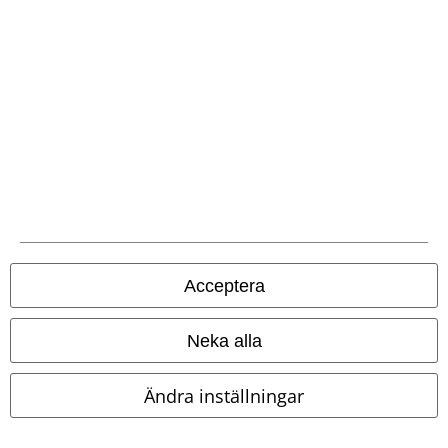
EMP-appen
Ladda ner EMP-appen nu och ta del av många fördelar!
A Warner Music Group Company
Acceptera
Neka alla
Ändra inställningar