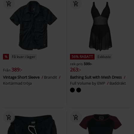
%
Få kvar i lager
56% RABATT
Exklusiv
rek-pris
599:-
389:-
263:-
Från
Vintage Short Sleeve
Brandit
Bathing Suit with Mesh Dress
Kortärmad tröja
Full Volume by EMP
Baddräkt