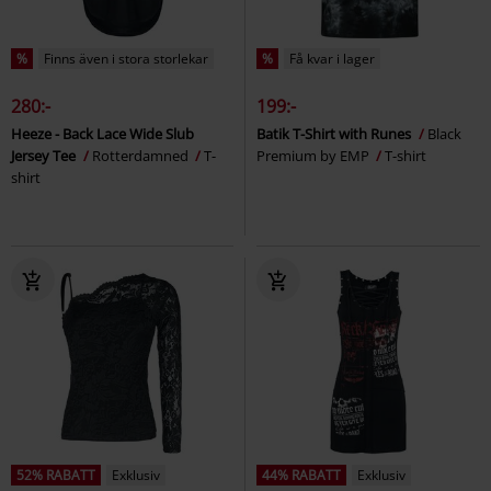
%
Finns även i stora storlekar
%
Få kvar i lager
280:-
199:-
Heeze - Back Lace Wide Slub
Batik T-Shirt with Runes
Black
Jersey Tee
Rotterdamned
T-
Premium by EMP
T-shirt
shirt
52% RABATT
Exklusiv
44% RABATT
Exklusiv