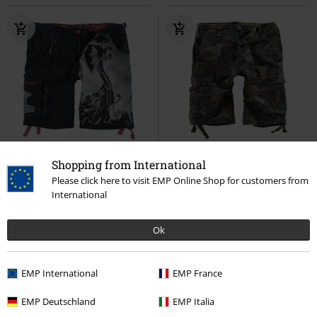
48% RABATT
Exklusiv
%
Få kvar i lager
Shopping from International
rek-pris
Från
899:-
Please click here to visit EMP Online Shop for customers from
463:-
463:-
Från
International
EMP Signature Collection
Amon
Vintage Shorts
Brandit
Shorts
Amarth
Shorts
+4
Ok
EMP International
EMP France
EMP Deutschland
EMP Italia