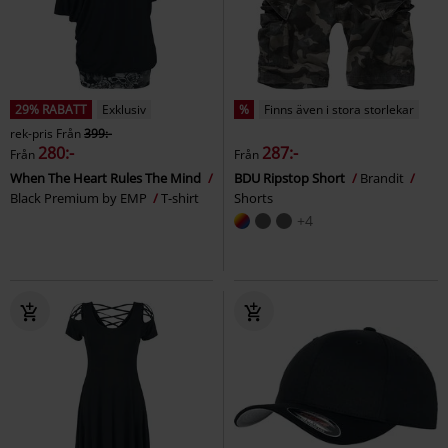
29% RABATT
Exklusiv
%
Finns även i stora storlekar
rek-pris
Från
399:-
280:-
287:-
Från
Från
When The Heart Rules The Mind
BDU Ripstop Short
Brandit
Black Premium by EMP
T-shirt
Shorts
+4