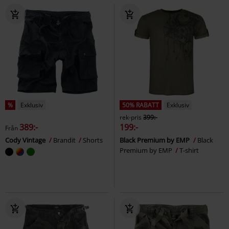
%
Exklusiv
50% RABATT
Exklusiv
rek-pris
399:-
389:-
199:-
Från
Cody Vintage
Brandit
Shorts
Black Premium by EMP
Black
Premium by EMP
T-shirt