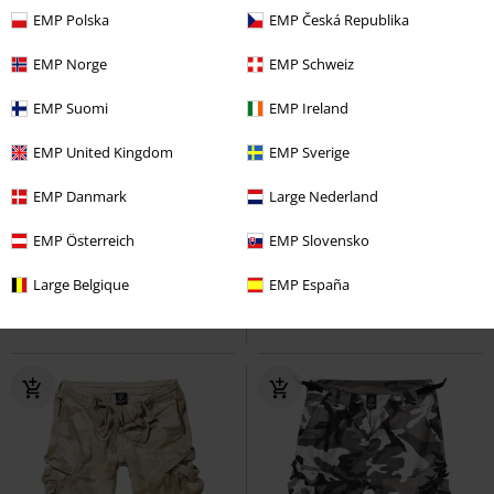
EMP Polska
EMP Česká Republika
EMP Norge
EMP Schweiz
EMP Suomi
EMP Ireland
EMP United Kingdom
EMP Sverige
%
Finns även i stora storlekar
54% RABATT
Exklusiv
rek-pris
299:-
EMP Danmark
Large Nederland
191:-
135:-
Från
Icicle Burnout
EMP Österreich
Innocent
Topp
Back On Top
EMP Slovensko
Black Premium by
EMP
Topp
Large Belgique
EMP España