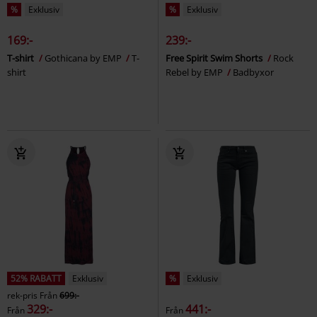
%
Exklusiv
%
Exklusiv
169:-
239:-
T-shirt
Gothicana by EMP
T-
Free Spirit Swim Shorts
Rock
shirt
Rebel by EMP
Badbyxor
52% RABATT
Exklusiv
%
Exklusiv
rek-pris
Från
699:-
329:-
441:-
Från
Från