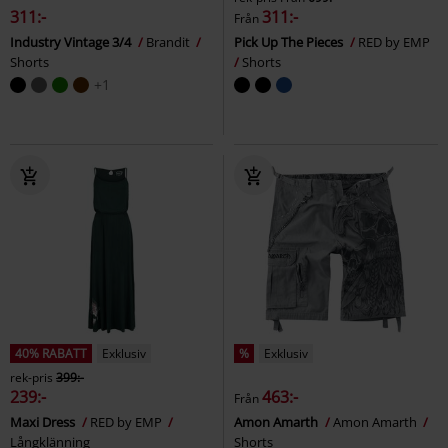
311:-
311:-
Från
Industry Vintage 3/4
Brandit
Pick Up The Pieces
RED by EMP
Shorts
Shorts
+1
40% RABATT
Exklusiv
%
Exklusiv
rek-pris
399:-
239:-
463:-
Från
Maxi Dress
RED by EMP
Amon Amarth
Amon Amarth
Långklänning
Shorts