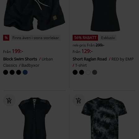
%
Finns även i stora storlekar
56% RABATT
Exklusiv
rek-pris
Från
299:-
199:-
129:-
Från
Från
Block Swim Shorts
Urban
Short Raglan Road
RED by EMP
Classics
Badbyxor
T-shirt