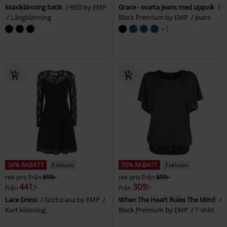
Maxiklänning batik
RED by EMP
Grace - svarta jeans med uppvik
Långklänning
Black Premium by EMP
Jeans
+1
36% RABATT
Exklusiv
55% RABATT
Exklusiv
rek-pris
Från
699:-
rek-pris
Från
699:-
441:-
309:-
Från
Från
Lace Dress
Gothicana by EMP
When The Heart Rules The Mind
Kort klänning
Black Premium by EMP
T-shirt