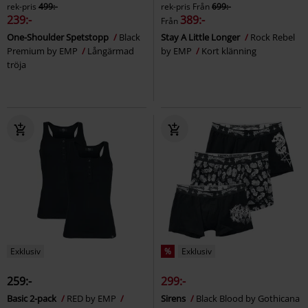
rek-pris
499:-
rek-pris
Från
699:-
239:-
389:-
Från
One-Shoulder Spetstopp
Black
Stay A Little Longer
Rock Rebel
Premium by EMP
Långärmad
by EMP
Kort klänning
tröja
Exklusiv
%
Exklusiv
259:-
299:-
Basic 2-pack
RED by EMP
Sirens
Black Blood by Gothicana