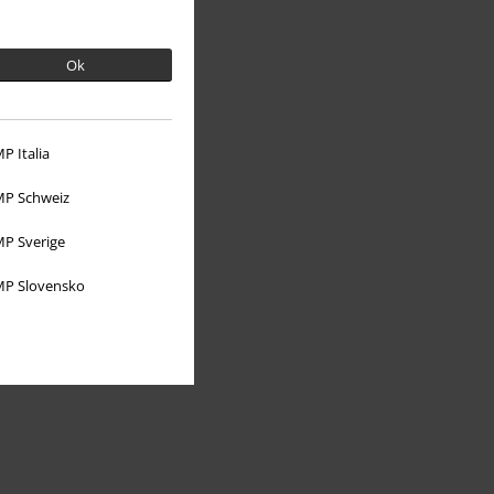
Ok
P Italia
Om EMP
P Schweiz
Partner-program
P Sverige
Hållbarhet
P Slovensko