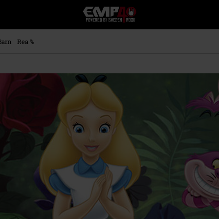
EMP
-
Musik,
Film,
Barn
Rea %
TV
&
Spelmerch
-
Alternativt
Mode