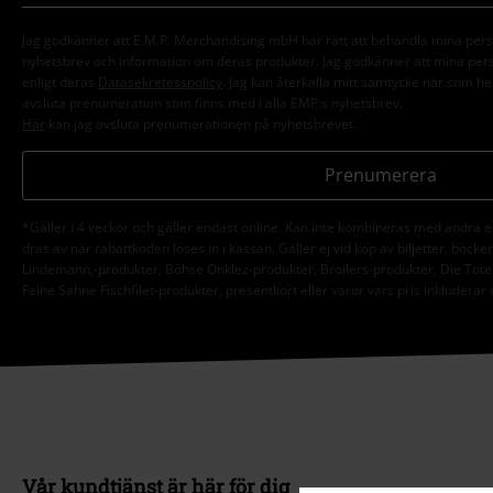
Jag godkänner att E.M.P. Merchandising mbH har rätt att behandla mina per
nyhetsbrev och information om deras produkter. Jag godkänner att mina pe
enligt deras
Datasekretesspolicy
. Jag kan återkalla mitt samtycke när som hel
avsluta prenumeration som finns med i alla EMP:s nyhetsbrev.
Här
kan jag avsluta prenumerationen på nyhetsbrevet.
Prenumerera
*Gäller i 4 veckor och gäller endast online. Kan inte kombineras med andra 
dras av när rabattkoden löses in i kassan. Gäller ej vid köp av biljetter, böck
Lindemann,-produkter, Böhse Onklez-produkter, Broilers-produkter, Die Tote
Feine Sahne Fischfilet-produkter, presentkort eller varor vars pris inkluderar
Vår kundtjänst är här för dig