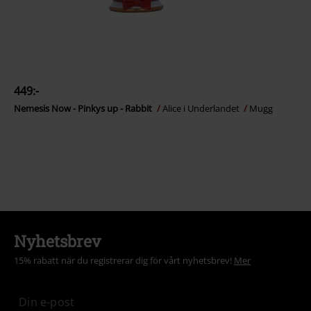
449:-
Nemesis Now - Pinkys up - Rabbit
Alice i Underlandet
Mugg
Nyhetsbrev
15% rabatt när du registrerar dig för vårt nyhetsbrev!
Mer