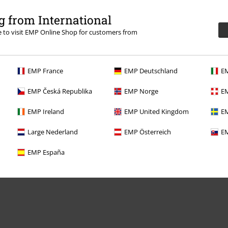
0 - 13:00).
Lär dig mer
 from International
re to visit EMP Online Shop for customers from
EMP France
EMP Deutschland
EM
Dina erbjudanden
EMP Česká Republika
EMP Norge
EM
Tävlingar
EMP Ireland
EMP United Kingdom
EM
Beställ EMP-presentkort
Large Nederland
EMP Österreich
EM
Studentrabatt
EMP España
EMP Backstage Club