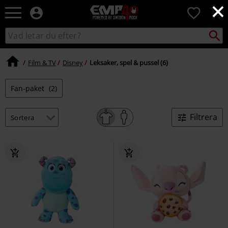
×
EMP
0
-
Musik,
Sök
Sök
Film,
i
TV
katalogen
&
Film & TV
Disney
Leksaker, spel & pussel (6)
Spelmerch
-
Fan-paket
(2)
Alternativt
Mode
Filtrera