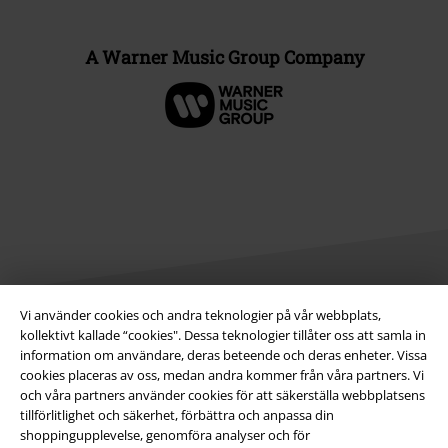
A Warner Music Group Company
Vi använder cookies och andra teknologier på vår webbplats,
kollektivt kallade “cookies". Dessa teknologier tillåter oss att samla in
Juridisk information/Villkor
information om användare, deras beteende och deras enheter. Vissa
cookies placeras av oss, medan andra kommer från våra partners. Vi
Villkor
och våra partners använder cookies för att säkerställa webbplatsens
tillförlitlighet och säkerhet, förbättra och anpassa din
Om oss
shoppingupplevelse, genomföra analyser och för