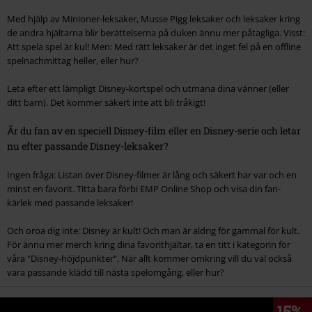
Med hjälp av Minioner-leksaker, Musse Pigg leksaker och leksaker kring
de andra hjältarna blir berättelserna på duken ännu mer påtagliga. Visst:
Att spela spel är kul! Men: Med rätt leksaker är det inget fel på en offline
spelnachmittag heller, eller hur?
Leta efter ett lämpligt Disney-kortspel och utmana dina vänner (eller
ditt barn). Det kommer säkert inte att bli tråkigt!
Är du fan av en speciell Disney-film eller en Disney-serie och letar
nu efter passande Disney-leksaker?
Ingen fråga: Listan över Disney-filmer är lång och säkert har var och en
minst en favorit. Titta bara förbi EMP Online Shop och visa din fan-
kärlek med passande leksaker!
Och oroa dig inte: Disney är kult! Och man är aldrig för gammal för kult.
För ännu mer merch kring dina favorithjältar, ta en titt i kategorin för
våra "Disney-höjdpunkter". När allt kommer omkring vill du väl också
vara passande klädd till nästa spelomgång, eller hur?
15%