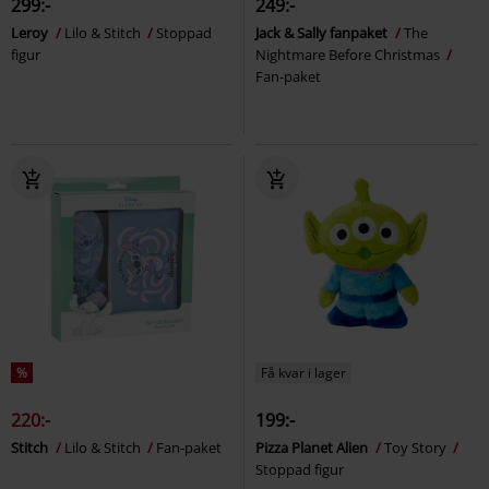
299:-
249:-
Leroy
Lilo & Stitch
Stoppad
Jack & Sally fanpaket
The
figur
Nightmare Before Christmas
Fan-paket
%
Få kvar i lager
220:-
199:-
Stitch
Lilo & Stitch
Fan-paket
Pizza Planet Alien
Toy Story
Stoppad figur