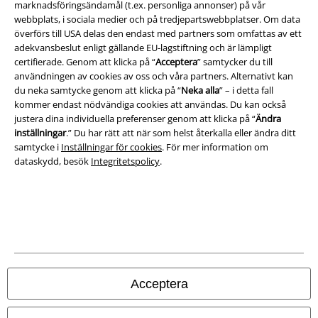
marknadsföringsändamål (t.ex. personliga annonser) på vår
Ladda ner villkoren
webbplats, i sociala medier och på tredjepartswebbplatser. Om data
överförs till USA delas den endast med partners som omfattas av ett
adekvansbeslut enligt gällande EU-lagstiftning och är lämpligt
Avfallshantering och miljöskydd
certifierade. Genom att klicka på “
Acceptera
” samtycker du till
användningen av cookies av oss och våra partners. Alternativt kan
Försäkran om överensstämmelse
du neka samtycke genom att klicka på “
Neka alla
” – i detta fall
kommer endast nödvändiga cookies att användas. Du kan också
Information om tillgänglighet
justera dina individuella preferenser genom att klicka på “
Ändra
inställningar
.” Du har rätt att när som helst återkalla eller ändra ditt
Inställningar för cookies
samtycke i
Inställningar för cookies
. För mer information om
dataskydd, besök
Integritetspolicy
.
Bekräfta ångrat köp
Alla priser inkl. moms.
Fraktkostnad tillkommer.
© 1986-2026 E.M.P. Merchandising HGmbH
Acceptera
Våra onlinebutiker