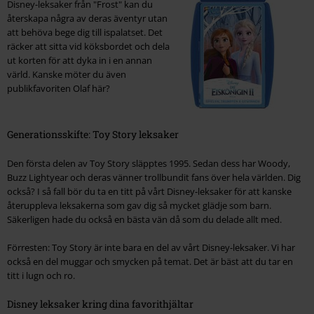
Disney-leksaker från "Frost" kan du
återskapa några av deras äventyr utan
att behöva bege dig till ispalatset. Det
räcker att sitta vid köksbordet och dela
ut korten för att dyka in i en annan
värld. Kanske möter du även
publikfavoriten Olaf här?
Generationsskifte: Toy Story leksaker
Den första delen av Toy Story släpptes 1995. Sedan dess har Woody,
Buzz Lightyear och deras vänner trollbundit fans över hela världen. Dig
också? I så fall bör du ta en titt på vårt Disney-leksaker för att kanske
återuppleva leksakerna som gav dig så mycket glädje som barn.
Säkerligen hade du också en bästa vän då som du delade allt med.
Förresten: Toy Story är inte bara en del av vårt Disney-leksaker. Vi har
också en del muggar och smycken på temat. Det är bäst att du tar en
titt i lugn och ro.
Disney leksaker kring dina favorithjältar