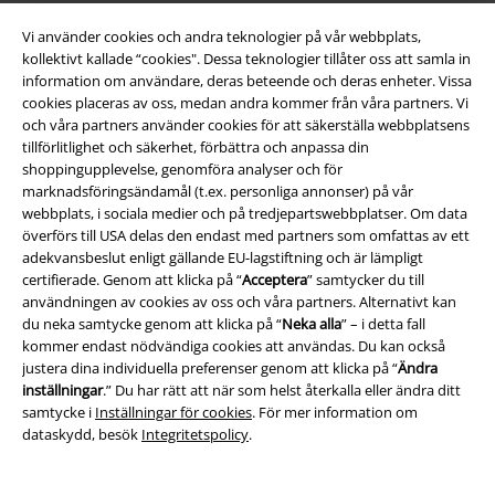
Partner-program
Vi använder cookies och andra teknologier på vår webbplats,
kollektivt kallade “cookies". Dessa teknologier tillåter oss att samla in
Hållbarhet
information om användare, deras beteende och deras enheter. Vissa
cookies placeras av oss, medan andra kommer från våra partners. Vi
och våra partners använder cookies för att säkerställa webbplatsens
tillförlitlighet och säkerhet, förbättra och anpassa din
shoppingupplevelse, genomföra analyser och för
marknadsföringsändamål (t.ex. personliga annonser) på vår
webbplats, i sociala medier och på tredjepartswebbplatser. Om data
överförs till USA delas den endast med partners som omfattas av ett
adekvansbeslut enligt gällande EU-lagstiftning och är lämpligt
certifierade. Genom att klicka på “
Acceptera
” samtycker du till
Bli en del av gemenskapen!
användningen av cookies av oss och våra partners. Alternativt kan
du neka samtycke genom att klicka på “
Neka alla
” – i detta fall
kommer endast nödvändiga cookies att användas. Du kan också
justera dina individuella preferenser genom att klicka på “
Ändra
inställningar
.” Du har rätt att när som helst återkalla eller ändra ditt
samtycke i
Inställningar för cookies
. För mer information om
dataskydd, besök
Integritetspolicy
.