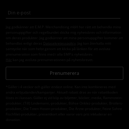
Jag godkänner att E.M.P. Merchandising mbH har rätt att behandla mina
personuppgifter och regelbundet skicka mig nyhetsbrev och information
om deras produkter. Jag godkänner att mina personuppgifter kommer att
behandlas enligt deras
Datasekretesspolicy
. Jag kan återkalla mitt
samtycke när som helst genom att klicka på länken för att avsluta
prenumeration som finns med i alla EMP:s nyhetsbrev.
Här
kan jag avsluta prenumerationen på nyhetsbrevet.
Prenumerera
*Gäller i 4 veckor och gäller endast online. Kan inte kombineras med
andra erbjudanden/kampanjer. Aktuell rabatt dras av när rabattkoden
löses in i kassan. Gäller ej vid köp av biljetter, böcker, media, Rammstein-
produkter, (Till) Lindemann,-produkter, Böhse Onklez-produkter, Broilers-
produkter, Die Toten Hosen-produkter, Die Ärzte-produkter, Feine Sahne
Fischfilet-produkter, presentkort eller varor vars pris inkluderar en
donation.