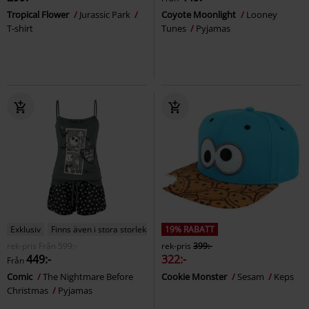
Tropical Flower
Jurassic Park
Coyote Moonlight
Looney
T-shirt
Tunes
Pyjamas
Exklusiv
Finns även i stora storlekar
19% RABATT
rek-pris
Från
599:-
rek-pris
399:-
449:-
322:-
Från
Comic
The Nightmare Before
Cookie Monster
Sesam
Keps
Christmas
Pyjamas