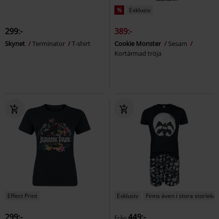
%
Exklusiv
299:-
389:-
Skynet
Terminator
T-shirt
Cookie Monster
Sesam
Kortärmad tröja
Effect Print
Exklusiv
Finns även i stora storlekar
299:-
449:-
Från