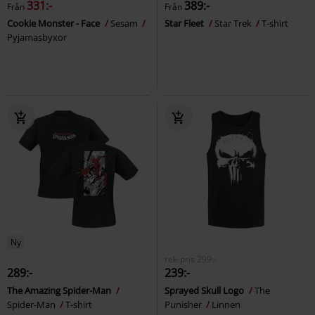
331:-
389:-
Från
Från
Cookie Monster - Face
Sesam
Star Fleet
Star Trek
T-shirt
Pyjamasbyxor
Ny
rek-pris
299:-
289:-
239:-
The Amazing Spider-Man
Sprayed Skull Logo
The
Spider-Man
T-shirt
Punisher
Linnen