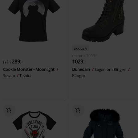
Exklusiv
rek-pris
1099:-
289:-
1029:-
Från
Cookie Monster - Moonlight
Dunedain
Sagan om Ringen
Sesam
T-shirt
Kängor