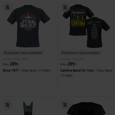
Finns även i stora storlekar
Finns även i stora storlekar
rek-pris
Från
299:-
rek-pris
Från
299:-
289:-
289:-
Från
Från
Since 1977
Star Wars
T-shirt
Cantina Band On Tour
Star Wars
T-shirt