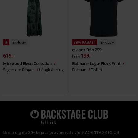
%
Exklusiv
33% RABATT
Exklusiv
rek-pris
Från
299:-
619:-
199:-
Från
Mirkwood Elven Collection
Batman - Logo- Flock Print
Sagan om Ringen
Långklänning
Batman
T-shirt
Unna dig en 30-dagars provperiod i vår BACKSTAGE CLUB