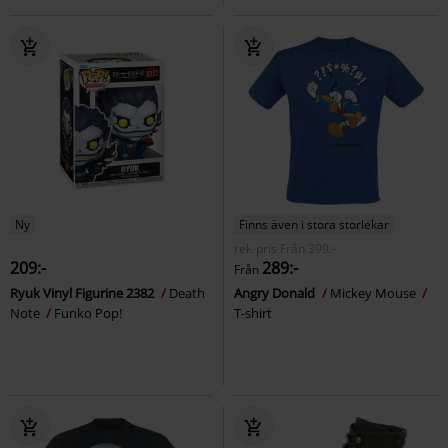
Ny
Finns även i stora storlekar
rek-pris
Från
399:-
209:-
289:-
Från
Ryuk Vinyl Figurine 2382
Death
Angry Donald
Mickey Mouse
Note
Funko Pop!
T-shirt