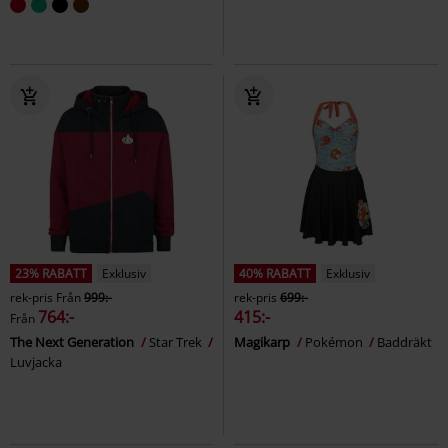
23% RABATT
Exklusiv
40% RABATT
Exklusiv
rek-pris
Från
999:-
rek-pris
699:-
764:-
415:-
Från
The Next Generation
Star Trek
Magikarp
Pokémon
Baddräkt
Luvjacka