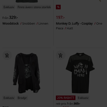
Exklusiv
Finns även i stora storlekar
%
329:-
197:-
Från
Woodstock
Snobben
Linnen
Monkey D. Luffy - Cosplay
One
Piece
Hatt
Exklusiv
Brodyr
20% RABATT
Exklusiv
rek-pris
Från
365:-