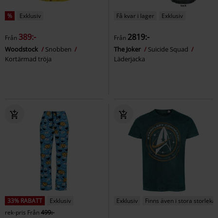
%
Exklusiv
Få kvar i lager
Exklusiv
389:-
2819:-
Från
Från
Woodstock
Snobben
The Joker
Suicide Squad
Kortärmad tröja
Läderjacka
33% RABATT
Exklusiv
Exklusiv
Finns även i stora storlekar
rek-pris
Från
499:-