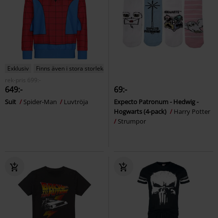
Exklusiv
Finns även i stora storlekar
rek-pris
699:-
649:-
69:-
Suit
Spider-Man
Luvtröja
Expecto Patronum - Hedwig -
Hogwarts (4-pack)
Harry Potter
Strumpor