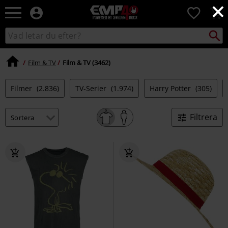
×
EMP
0
-
Musik,
Sök
Sök
Film,
i
TV
katalogen
&
Film & TV
Film & TV (3462)
Spelmerch
-
Filmer
(2.836)
TV-Serier
(1.974)
Harry Potter
(305)
Alternativt
Mode
Filtrera