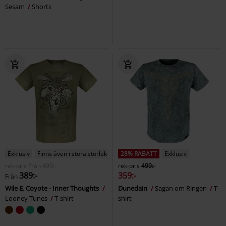
Sesam
Shorts
Exklusiv
Finns även i stora storlekar
28% RABATT
Exklusiv
rek-pris
Från
499:-
rek-pris
499:-
389:-
359:-
Från
Wile E. Coyote - Inner Thoughts
Dunedain
Sagan om Ringen
T-
Looney Tunes
T-shirt
shirt