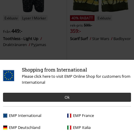
Exklusiv
Lyser I Mörker
40% RABATT
Exklusiv
rek-pris
599:-
449:-
359:-
Från
Toothless - Light Up
Scarif Surf
Star Wars
Badbyxor
Draktränaren
Pyjamas
Shopping from International
Please click here to visit EMP Online Shop for customers from
International
Ok
EMP International
EMP France
EMP Deutschland
EMP Italia
28% RABATT
Exklusiv