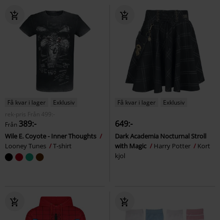
Få kvar i lager
Exklusiv
Få kvar i lager
Exklusiv
rek-pris
Från
499:-
389:-
649:-
Från
Wile E. Coyote - Inner Thoughts
Dark Academia Nocturnal Stroll
Looney Tunes
T-shirt
with Magic
Harry Potter
Kort
kjol