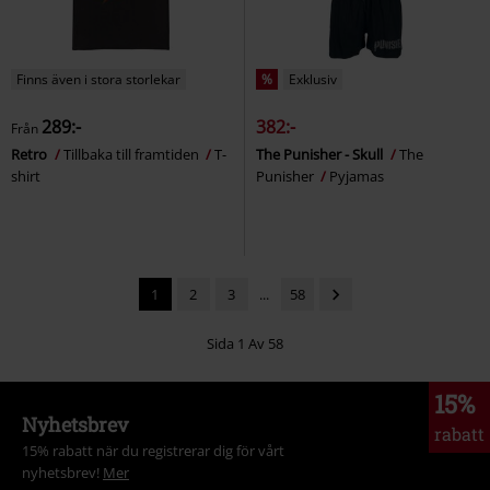
Finns även i stora storlekar
%
Exklusiv
289:-
382:-
Från
Retro
Tillbaka till framtiden
T-
The Punisher - Skull
The
shirt
Punisher
Pyjamas
1
2
3
...
58
Sida 1 Av 58
15%
Nyhetsbrev
rabatt
15% rabatt när du registrerar dig för vårt
nyhetsbrev!
Mer