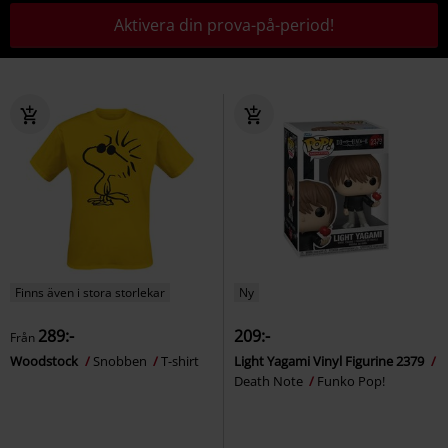
Aktivera din prova-på-period!
Finns även i stora storlekar
Ny
289:-
209:-
Från
Woodstock
Snobben
T-shirt
Light Yagami Vinyl Figurine 2379
Death Note
Funko Pop!