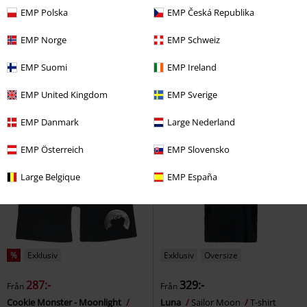
rek-pris
Från
499:-
EMP Polska
EMP Česká Republika
329:-
359:-
Från
EMP Norge
EMP Schweiz
The Amazing Spider-Man
Gizmo
Gremlins
Pyjamas
Spider-Man
T-shirt
EMP Suomi
EMP Ireland
EMP United Kingdom
EMP Sverige
EMP Danmark
Large Nederland
EMP Österreich
EMP Slovensko
Large Belgique
EMP España
%
Exklusiv
Exklusiv
Oversize
287:-
329:-
Från
Från
Cookie Monster - Moonlight
Luna
Sailor Moon
T-shirt