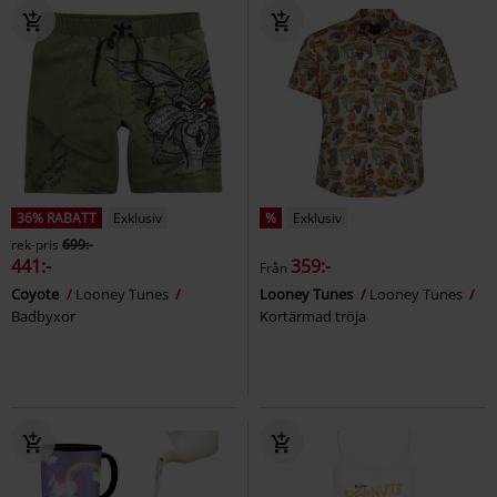
36% RABATT
Exklusiv
%
Exklusiv
rek-pris
699:-
441:-
359:-
Från
Coyote
Looney Tunes
Looney Tunes
Looney Tunes
Badbyxor
Kortärmad tröja