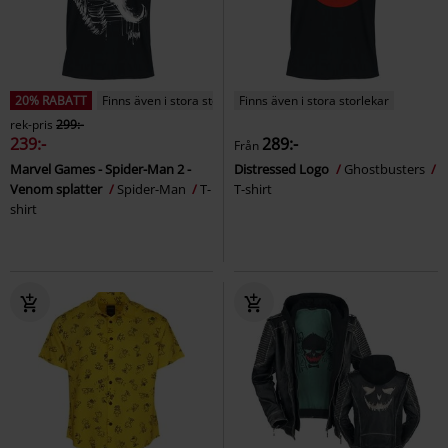
20% RABATT
Finns även i stora storlekar
Finns även i stora storlekar
rek-pris
299:-
239:-
289:-
Från
Marvel Games - Spider-Man 2 -
Distressed Logo
Ghostbusters
Venom splatter
Spider-Man
T-
T-shirt
shirt