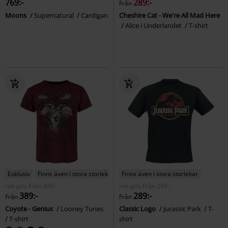
769:-
289:-
Från
Moons
Supernatural
Cardigan
Cheshire Cat - We're All Mad Here
Alice i Underlandet
T-shirt
Exklusiv
Finns även i stora storlekar
Finns även i stora storlekar
rek-pris
Från
399:-
rek-pris
Från
299:-
389:-
289:-
Från
Från
Coyote - Genius
Looney Tunes
Classic Logo
Jurassic Park
T-
T-shirt
shirt