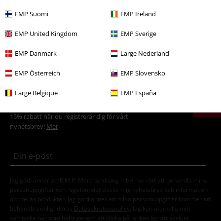
också de fashionabla Avengers-stiften. Oavsett om det är i stil med
EMP Suomi
EMP Ireland
Captain Americas Vibranium-sköld eller de färgglada Infinity Stones och
Thanos knytnäve - Marvel-hypen går ingen förbi. Även de allra minsta
EMP United Kingdom
EMP Sverige
kommer att hitta fanmerchandise i miniformat med Marvel Baby och
Children's Merch.
EMP Danmark
Large Nederland
Ta också en titt på våra produkter för Sagan om ringen-fansen.
EMP Österreich
EMP Slovensko
15%
Large Belgique
EMP España
Nyhetsbrev
rabatt
15% rabatt när du registrerar dig för vårt
nyhetsbrev!
Mer
Jag godkänner att E.M.P. Merchandising mbH har rätt att behandla mina
personuppgifter och regelbundet skicka mig nyhetsbrev och information
om deras produkter. Jag godkänner att mina personuppgifter kommer att
behandlas enligt deras
Datasekretesspolicy
. Jag kan återkalla mitt
samtycke när som helst genom att klicka på länken för att avsluta