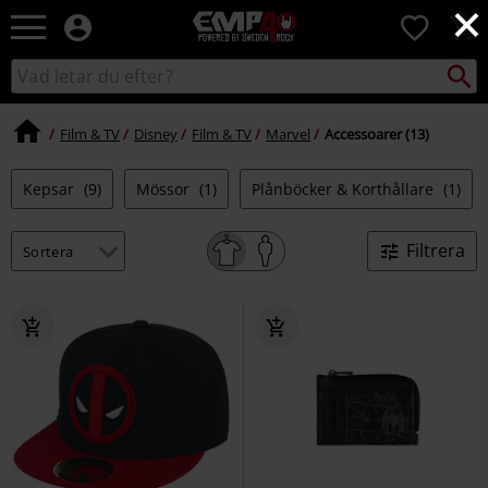
×
EMP
0
-
Musik,
Sök
Sök
Film,
i
TV
katalogen
&
Film & TV
Disney
Film & TV
Marvel
Accessoarer (13)
Spelmerch
-
Kepsar
(9)
Mössor
(1)
Plånböcker & Korthållare
(1)
Alternativt
Mode
Filtrera