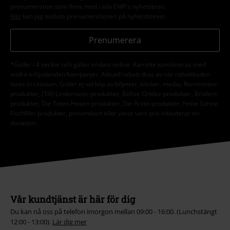
prenumeration som finns med i alla EMP:s nyhetsbrev.
Här
kan jag avsluta prenumerationen på nyhetsbrevet.
Prenumerera
*Gäller i 4 veckor och gäller endast online. Kan inte kombineras med
andra erbjudanden/kampanjer. Aktuell rabatt dras av när rabattkoden
löses in i kassan. Gäller ej vid köp av biljetter, böcker, media, Rammstein-
produkter, (Till) Lindemann,-produkter, Böhse Onklez-produkter, Broilers-
produkter, Die Toten Hosen-produkter, Die Ärzte-produkter, Feine Sahne
Fischfilet-produkter, presentkort eller varor vars pris inkluderar en
donation.
Vår kundtjänst är här för dig
Du kan nå oss på telefon imorgon mellan 09:00 - 16:00. (Lunchstängt
12:00 - 13:00).
Lär dig mer