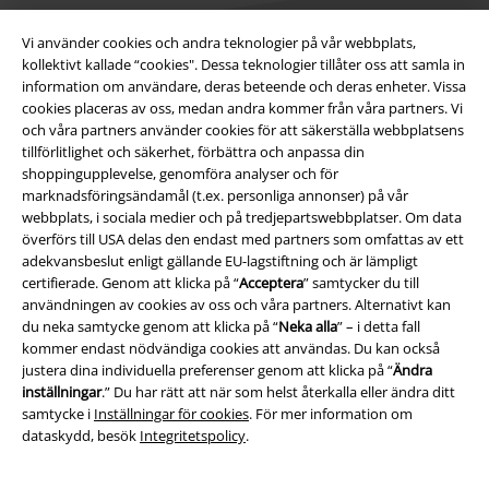
Vi använder cookies och andra teknologier på vår webbplats,
kollektivt kallade “cookies". Dessa teknologier tillåter oss att samla in
information om användare, deras beteende och deras enheter. Vissa
Juridisk information/Villkor
cookies placeras av oss, medan andra kommer från våra partners. Vi
och våra partners använder cookies för att säkerställa webbplatsens
Villkor
tillförlitlighet och säkerhet, förbättra och anpassa din
shoppingupplevelse, genomföra analyser och för
Om oss
marknadsföringsändamål (t.ex. personliga annonser) på vår
webbplats, i sociala medier och på tredjepartswebbplatser. Om data
Ladda ner villkoren
överförs till USA delas den endast med partners som omfattas av ett
adekvansbeslut enligt gällande EU-lagstiftning och är lämpligt
certifierade. Genom att klicka på “
Acceptera
” samtycker du till
Avfallshantering och miljöskydd
användningen av cookies av oss och våra partners. Alternativt kan
du neka samtycke genom att klicka på “
Neka alla
” – i detta fall
Försäkran om överensstämmelse
kommer endast nödvändiga cookies att användas. Du kan också
justera dina individuella preferenser genom att klicka på “
Ändra
Information om tillgänglighet
inställningar
.” Du har rätt att när som helst återkalla eller ändra ditt
samtycke i
Inställningar för cookies
. För mer information om
Inställningar för cookies
dataskydd, besök
Integritetspolicy
.
Bekräfta ångrat köp