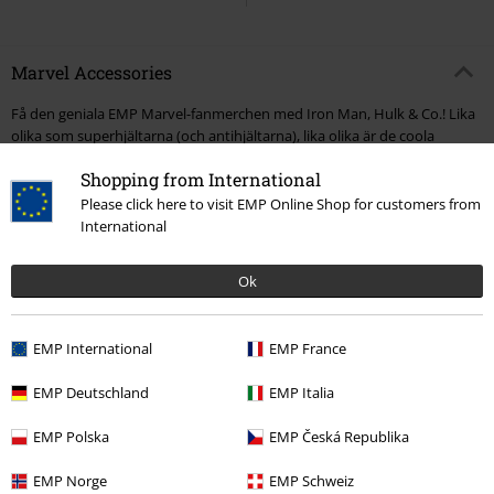
Marvel Accessories
Få den geniala EMP Marvel-fanmerchen med Iron Man, Hulk & Co.! Lika
olika som superhjältarna (och antihjältarna), lika olika är de coola
Marvel-tillbehören. Oavsett om det är för universitetet, på resor eller
Shopping from International
andra tillfällen. Marvel-accessoarer förbättrar din outfit och signalerar till
världen vilken besättning ditt hjärta slår för. Upptäck de högkvalitativa
Please click here to visit EMP Online Shop for customers from
Marvel-ryggsäckarna, till exempel Iron Man-ryggsäcken med
International
organisatör och vadderat datorfack. Avengers-patchsetet med
huvudena på dina favorithjältar kan perfekt fästas på Marvel-tillbehören
Ok
och ger ett riktigt blickfång. Letar du efter en nyckelring som perfekt
förkroppsligar din kärlek till fansen? Vad kan vara bättre än Thanos Fist
Keychain med Infinity Gauntlet? Den detaljerade utarbetningen
EMP International
EMP France
kommer att inspirera dig.
EMP Deutschland
EMP Italia
Marvel-mössor och kepsar för Avengers-fans
De snygga Avengers-kepsarna kommer med ett fashionabelt Avengers-
EMP Polska
EMP Česká Republika
emblem och kontrasterande element. Kepsar med Captain America-
emblem på framsidan och en något sliten look uppnår också sin effekt
EMP Norge
EMP Schweiz
och får dig att se heroisk ut. Naturligtvis inkluderar Marvel-tillbehören