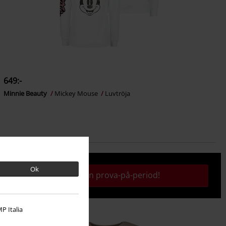
649:-
Minnie Beauty
Mickey Mouse
Luvtröja
Ok
Aktivera din prova-på-period!
P Italia