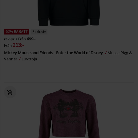
62% RABATT
Exklusiv
rek-pris
Från
699:-
263:-
Från
Mickey Mouse and Friends - Enter the World of Disney
Musse Pigg &
Vänner
Luvtröja