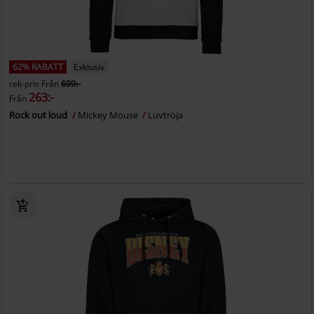
62% RABATT
Exklusiv
rek-pris
Från
699:-
263:-
Från
Rock out loud
Mickey Mouse
Luvtröja