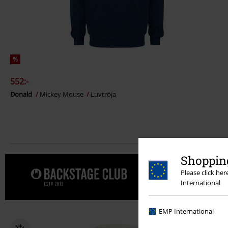
%
552:-
Donald
Mickey Mouse
Luvtröja
Shopping
Please click he
Unna dig e
International
EMP International