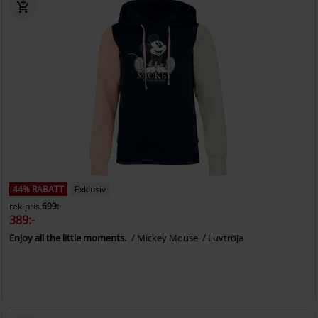
44% RABATT
Exklusiv
rek-pris
699:-
389:-
Enjoy all the little moments.
Mickey Mouse
Luvtröja