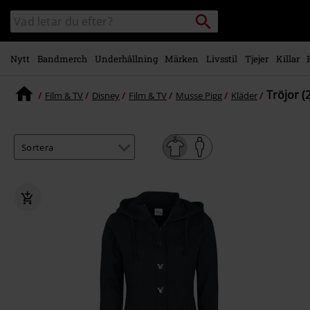
Gå till
Sök
Sök
huvudinnehåll
i
katalogen
Nytt
Bandmerch
Underhållning
Märken
Livsstil
Tjejer
Killar
Tröjor (
Film & TV
Disney
Film & TV
Musse Pigg
Kläder