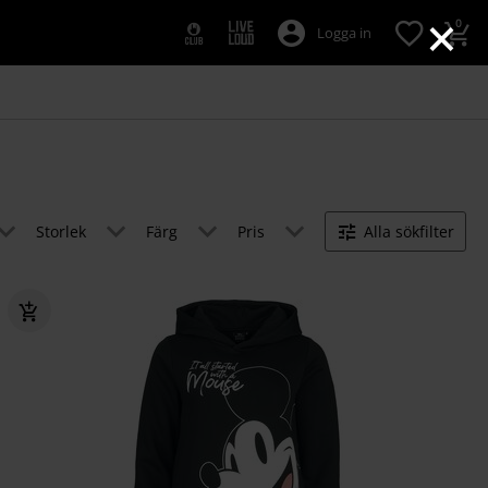
×
0
Logga in
Storlek
Färg
Pris
Alla sökfilter