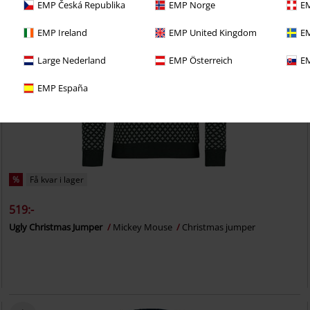
EMP Česká Republika
EMP Norge
EM
EMP Ireland
EMP United Kingdom
EM
Large Nederland
EMP Österreich
EM
EMP España
%
Få kvar i lager
519:-
Ugly Christmas Jumper
Mickey Mouse
Christmas jumper