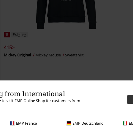
%
Prägling
415:-
Mickey Original
Mickey Mouse
Sweatshirt
 from International
re to visit EMP Online Shop for customers from
n 30-dagars provperiod i vår BACKSTAGE CLUB
EMP France
EMP Deutschland
EM