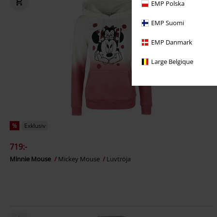
EMP Polska
EMP Suomi
EMP Danmark
Large Belgique
%
Exklusiv
719:-
Minnie Mouse
Mickey Mouse
Luvtröja