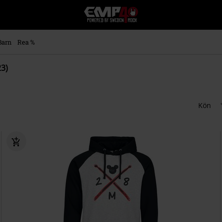
EMP
-
Musik,
Film,
Barn
Rea %
TV
&
23)
Spelmerch
-
Alternativt
Mode
Kön