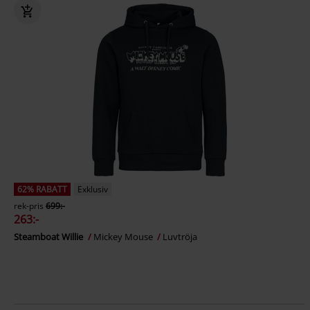
62% RABATT
Exklusiv
rek-pris
699:-
263:-
Steamboat Willie
Mickey Mouse
Luvtröja