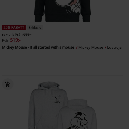
25% RABATT
Exklusiv
rek-pris
Från
699:-
519:-
Från
Mickey Mouse - It all started with a mouse
Mickey Mouse
Luvtröja