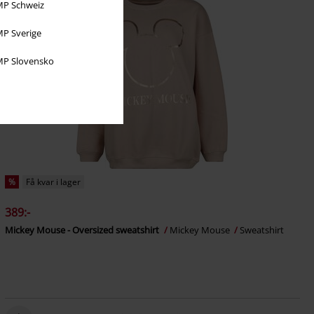
P Schweiz
P Sverige
P Slovensko
%
Få kvar i lager
389:-
Mickey Mouse - Oversized sweatshirt
Mickey Mouse
Sweatshirt