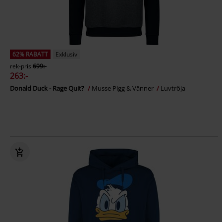
62% RABATT
Exklusiv
rek-pris
699:-
263:-
Donald Duck - Rage Quit?
Musse Pigg & Vänner
Luvtröja