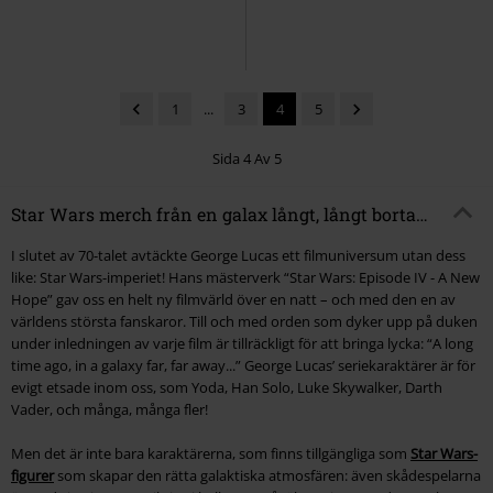
1
...
3
4
5
Sida 4 Av 5
Star Wars merch från en galax långt, långt borta…
I slutet av 70-talet avtäckte George Lucas ett filmuniversum utan dess
like: Star Wars-imperiet! Hans mästerverk “Star Wars: Episode IV - A New
Hope” gav oss en helt ny filmvärld över en natt – och med den en av
världens största fanskaror. Till och med orden som dyker upp på duken
under inledningen av varje film är tillräckligt för att bringa lycka: “A long
time ago, in a galaxy far, far away...” George Lucas’ seriekaraktärer är för
evigt etsade inom oss, som Yoda, Han Solo, Luke Skywalker, Darth
Vader, och många, många fler!
Men det är inte bara karaktärerna, som finns tillgängliga som
Star Wars-
figurer
som skapar den rätta galaktiska atmosfären: även skådespelarna