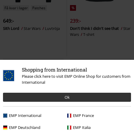
Få kvar i lager
Patches
%
649:-
239:-
Sith Lord
Star Wars
Luvtröja
Don't think I didn't see that
Star
Wars
T-shirt
Shopping from International
Please click here to visit EMP Online Shop for customers from
International
Ok
EMP International
EMP France
%
Få kvar i lager
%
Få kvar i lager
EMP Deutschland
EMP Italia