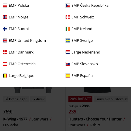
311:-
519:-
EMP Polska
EMP Česká Republika
Comic
Star Wars
Badbyxor
Retro - 77
Star Wars
Halvlång
klänning
EMP Norge
EMP Schweiz
EMP Suomi
EMP Ireland
EMP United Kingdom
EMP Sverige
EMP Danmark
Large Nederland
EMP Österreich
EMP Slovensko
Large Belgique
EMP España
Få kvar i lager
Exklusiv
20% RABATT
Finns även i stora sto
rek-pris
299:-
769:-
239:-
X- Wing - 1977
Star Wars
Hunters - Choose Your Hunter
Luvjacka
Star Wars
T-shirt