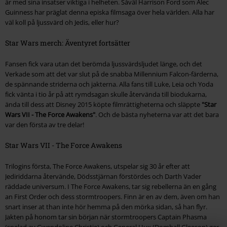
är med sina insatser viktiga i helheten. Såväl Harrison Ford som Alec
Guinness har präglat denna episka filmsaga över hela världen. Alla har
väl koll på ljussvärd oh Jedis, eller hur?
Star Wars merch: Äventyret fortsätter
Fansen fick vara utan det berömda ljussvärdsljudet länge, och det
Verkade som att det var slut på de snabba Millennium Falcon-färderna,
de spännande striderna och jakterna. Alla fans till Luke, Leia och Yoda
fick vänta i tio år på att rymdsagan skulle återvända till biodukarna,
ända till dess att Disney 2015 köpte filmrättigheterna och släppte
"Star
Wars VII - The Force Awakens"
. Och de bästa nyheterna var att det bara
var den första av tre delar!
Star Wars VII - The Force Awakens
Trilogins första, The Force Awakens, utspelar sig 30 år efter att
Jediriddarna återvände, Dödsstjärnan förstördes och Darth Vader
räddade universum. I The Force Awakens, tar sig rebellerna än en gång
an First Order och dess stormtroopers. Finn är en av dem, även om han
snart inser at than inte hör hemma på den mörka sidan, så han flyr.
Jakten på honom tar sin början när stormtroopers Captain Phasma
(spelad av Gwendoline Christie) och General Hux (Domhall Gleeson) ger