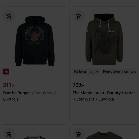
%
Få kvar i lager
Finns även i stora st
311:-
709:-
Bantha Burger
Star Wars
The Mandalorian - Bounty Hunter
Luvtröja
Star Wars
Luvtröja