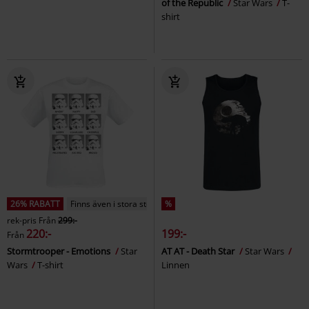
of the Republic
Star Wars
T-
shirt
26% RABATT
Finns även i stora storlekar
%
rek-pris
Från
299:-
220:-
199:-
Från
Stormtrooper - Emotions
Star
AT AT - Death Star
Star Wars
Wars
T-shirt
Linnen