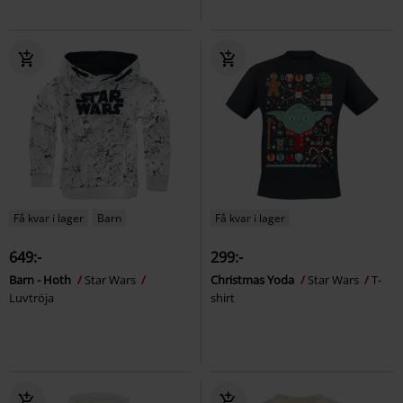
Få kvar i lager
Barn
Få kvar i lager
649:-
299:-
Barn - Hoth
Star Wars
Christmas Yoda
Star Wars
T-
Luvtröja
shirt