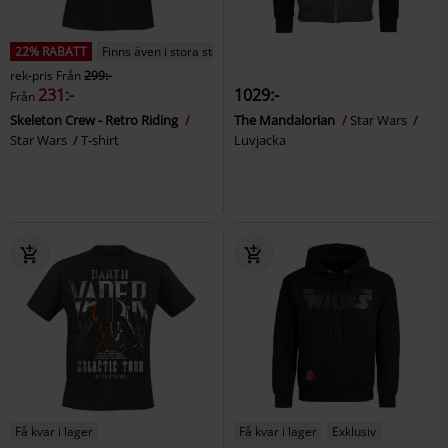
22% RABATT
Finns även i stora storlekar
rek-pris
Från
299:-
231:-
1029:-
Från
Skeleton Crew - Retro Riding
The Mandalorian
Star Wars
Star Wars
T-shirt
Luvjacka
Få kvar i lager
Få kvar i lager
Exklusiv