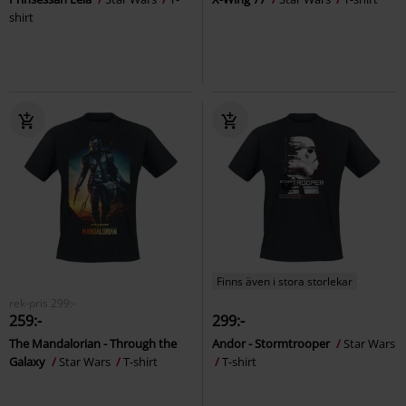
shirt
Finns även i stora storlekar
rek-pris
299:-
259:-
299:-
The Mandalorian - Through the
Andor - Stormtrooper
Star Wars
Galaxy
Star Wars
T-shirt
T-shirt