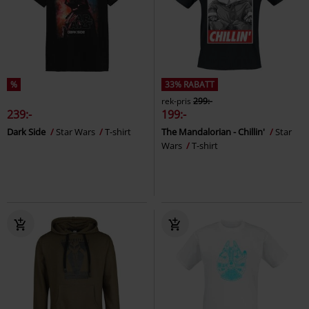
%
33% RABATT
rek-pris
299:-
239:-
199:-
Dark Side
Star Wars
T-shirt
The Mandalorian - Chillin'
Star
Wars
T-shirt