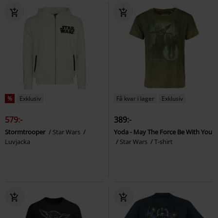
%
Exklusiv
Få kvar i lager
Exklusiv
579:-
389:-
Stormtrooper
Star Wars
Yoda - May The Force Be With You
Luvjacka
Star Wars
T-shirt