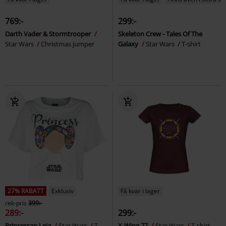
769:-
299:-
Darth Vader & Stormtrooper
Skeleton Crew - Tales Of The
Star Wars
Christmas jumper
Galaxy
Star Wars
T-shirt
27% RABATT
Exklusiv
Få kvar i lager
rek-pris
399:-
289:-
299:-
Prinsessan Leia
Star Wars
T-
X-Wing 77
Star Wars
T-shirt