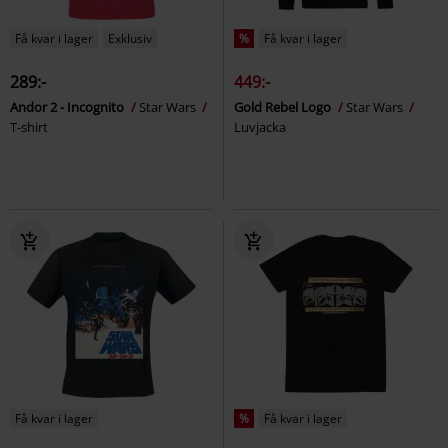
Få kvar i lager
Exklusiv
%
Få kvar i lager
289:-
449:-
Andor 2 - Incognito
Star Wars
Gold Rebel Logo
Star Wars
T-shirt
Luvjacka
Få kvar i lager
%
Få kvar i lager