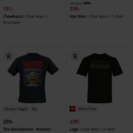
rek-pris
299:-
191:-
239:-
Chewbacca
Star Wars
Star Wars
Star Wars
T-shirt
Strumpor
Få kvar i lager
Ny
%
Effect Print
299:-
239:-
The Mandalorian - Wanted -
Logo
Star Wars
T-shirt