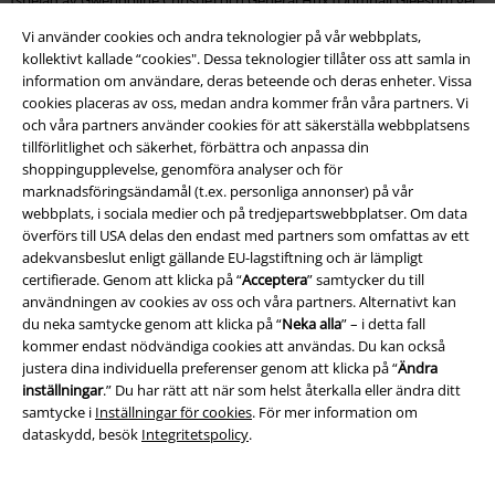
sig ut efter honom.
Vi använder cookies och andra teknologier på vår webbplats,
kollektivt kallade “cookies". Dessa teknologier tillåter oss att samla in
Finns flykt är inte helt enkelt, han krashlandar i sanden på planeten
information om användare, deras beteende och deras enheter. Vissa
Jakku, där han möter Rey, en tuff liten kvinna som rotar bland
cookies placeras av oss, medan andra kommer från våra partners. Vi
rymdskeppsvrak för att byta deras delar mot mat. En dag hittar hon
och våra partners använder cookies för att säkerställa webbplatsens
något extremt värdefullt: ett ljussvärd! Och inte vilket som helst, detta
tillförlitlighet och säkerhet, förbättra och anpassa din
tillhörde en gång självaste Luke Skywalker, och det är många
shoppingupplevelse, genomföra analyser och för
ondskefulla karaktärer som vill lägga beslag på det. En av dessa är Kylo
marknadsföringsändamål (t.ex. personliga annonser) på vår
Ren, medlem av Knights of Ren och Darth Vader-fanatiker. Den
webbplats, i sociala medier och på tredjepartswebbplatser. Om data
stegrande dynamiken leder till en episk strid, med lite överraskande
överförs till USA delas den endast med partners som omfattas av ett
vändningar. Det är inte bara Star Wars-historien som fängslar oss, även
adekvansbeslut enligt gällande EU-lagstiftning och är lämpligt
här bidrar skådespelarna med sina rollprestationer.
certifierade. Genom att klicka på “
Acceptera
” samtycker du till
användningen av cookies av oss och våra partners. Alternativt kan
Star Wars Episode 8: The Last Jedi
du neka samtycke genom att klicka på “
Neka alla
” – i detta fall
kommer endast nödvändiga cookies att användas. Du kan också
KOmmer du ihåg när du fick gåshud av att se den första trailern för
justera dina individuella preferenser genom att klicka på “
Ändra
Episod 7? Och när trailern för Episod 8 kom, tappade vi hakan helt…! Så
inställningar
.” Du har rätt att när som helst återkalla eller ändra ditt
vad handlar The Last Jedi om? Episod 8 tar vid där föregångaren slutade,
samtycke i
Inställningar för cookies
. För mer information om
Rey landar på
Ahch-To
, en liten avlägsen planet, där hon möter Luke
dataskydd, besök
Integritetspolicy
.
Skywalker, galaxens sista Jedi, och därmed orderns sista ledare. Rey är
under tidspress och lyckas få Luke att lära upp henne. Tiden är också ett
problem för Kylo Ren, eftersom han fortfarande inte har lyckats slutföra