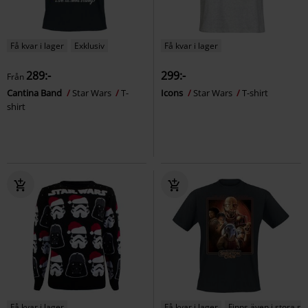
Få kvar i lager
Exklusiv
Få kvar i lager
289:-
299:-
Från
Cantina Band
Star Wars
T-
Icons
Star Wars
T-shirt
shirt
Få kvar i lager
Få kvar i lager
Finns även i stora st