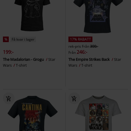
%
Få kvar i lager
17% RABATT
rek-pris
Från
300:-
199:-
246:-
Från
The Madalorian - Grogu
Star
The Empire Strikes Back
Star
Wars
T-shirt
Wars
T-shirt