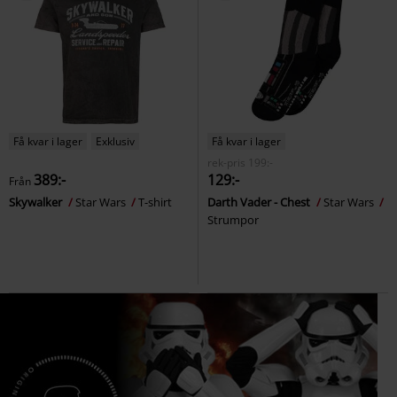
Få kvar i lager
Exklusiv
Få kvar i lager
rek-pris
199:-
389:-
129:-
Från
Skywalker
Star Wars
T-shirt
Darth Vader - Chest
Star Wars
Strumpor