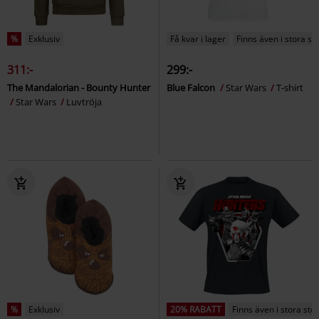
%
Exklusiv
Få kvar i lager
Finns även i stora st
311:-
299:-
The Mandalorian - Bounty Hunter
Blue Falcon
Star Wars
T-shirt
Star Wars
Luvtröja
%
Exklusiv
20% RABATT
Finns även i stora sto