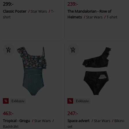
299:-
239:-
Classic Poster
Star Wars
T-
The Mandalorian - Row of
shirt
Helmets
Star Wars
T-shirt
%
Exklusiv
%
Exklusiv
463:-
247:-
Tropical - Grogu
Star Wars
Space advert
Star Wars
Bikini-
Baddräkt
set