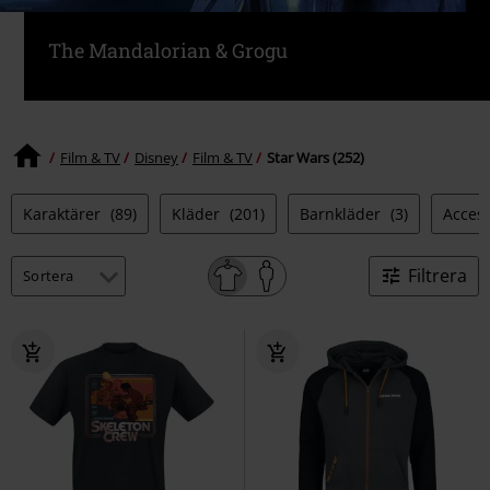
The Mandalorian & Grogu
Film & TV
Disney
Film & TV
Star Wars (252)
Karaktärer
(89)
Kläder
(201)
Barnkläder
(3)
Acces
Filtrera