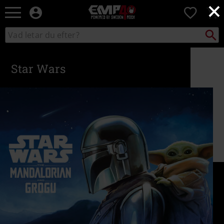
×
EMP
0
-
Musik,
Sök
Sök
Film,
i
TV
katalogen
&
Star Wars
Spelmerch
-
Alternativt
Mode