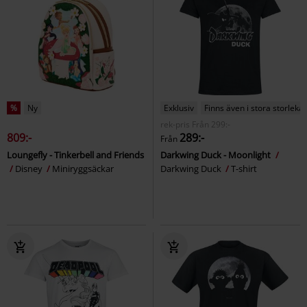
%
Ny
Exklusiv
Finns även i stora storlekar
rek-pris
Från
299:-
809:-
289:-
Från
Loungefly - Tinkerbell and Friends
Darkwing Duck - Moonlight
Disney
Miniryggsäckar
Darkwing Duck
T-shirt