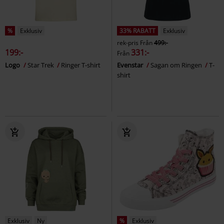
%
Exklusiv
33% RABATT
Exklusiv
rek-pris
Från
499:-
199:-
331:-
Från
Logo
Star Trek
Ringer T-shirt
Evenstar
Sagan om Ringen
T-
shirt
Exklusiv
Ny
%
Exklusiv