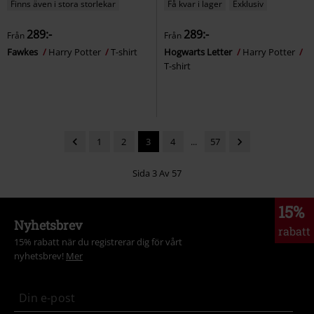
Finns även i stora storlekar
Få kvar i lager
Exklusiv
289:-
289:-
Från
Från
Fawkes
Harry Potter
T-shirt
Hogwarts Letter
Harry Potter
T-shirt
1
2
3
4
...
57
Sida 3 Av 57
15%
Nyhetsbrev
rabatt
15% rabatt när du registrerar dig för vårt
nyhetsbrev!
Mer