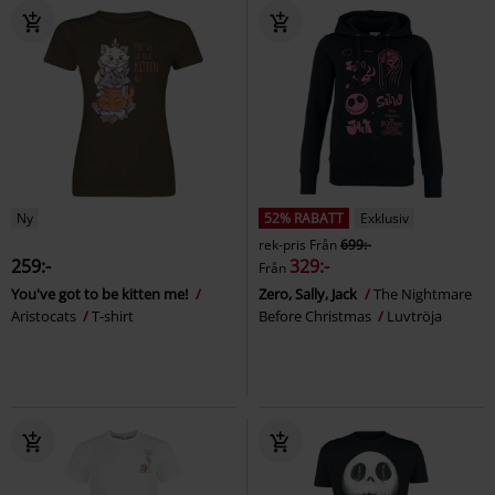
Ny
52% RABATT
Exklusiv
rek-pris
Från
699:-
259:-
329:-
Från
You've got to be kitten me!
Zero, Sally, Jack
The Nightmare
Aristocats
T-shirt
Before Christmas
Luvtröja