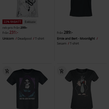
22% RABATT
Exklusiv
rek-pris
Från
299:-
231:-
289:-
Från
Från
Unicorn
Deadpool
T-shirt
Ernie and Bert - Moonlight
Sesam
T-shirt