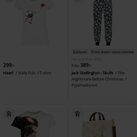
Exklusiv
Finns även i stora storlekar
rek-pris
Från
499:-
299:-
389:-
Från
Heart
Nalle Puh
T-shirt
Jack Skellington - Skulls
The
Nightmare Before Christmas
Pyjamasbyxor