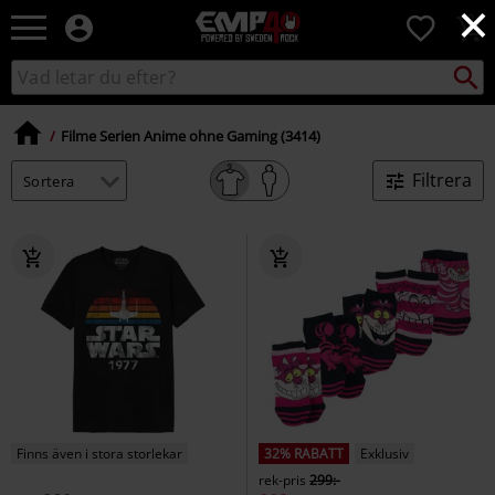
×
EMP
0
-
Musik,
Sök
Sök
Film,
i
TV
katalogen
&
Filme Serien Anime ohne Gaming (3414)
Spelmerch
-
Filtrera
Alternativt
Mode
Finns även i stora storlekar
32% RABATT
Exklusiv
rek-pris
299:-