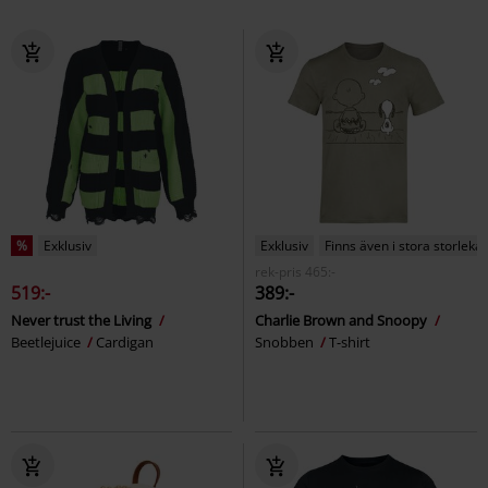
%
Exklusiv
Exklusiv
Finns även i stora storlekar
rek-pris
465:-
519:-
389:-
Never trust the Living
Charlie Brown and Snoopy
Beetlejuice
Cardigan
Snobben
T-shirt