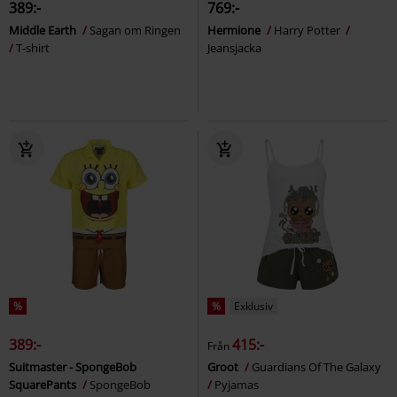
389:-
769:-
Middle Earth
Sagan om Ringen
Hermione
Harry Potter
T-shirt
Jeansjacka
%
%
Exklusiv
389:-
415:-
Från
Suitmaster - SpongeBob
Groot
Guardians Of The Galaxy
SquarePants
SpongeBob
Pyjamas