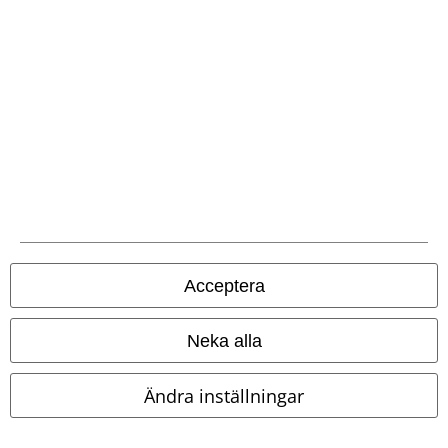
Frakt
EMP-appen
Ladda ner EMP-appen nu och ta del av många fördelar!
Acceptera
Neka alla
A Warner Music Group Company
Ändra inställningar