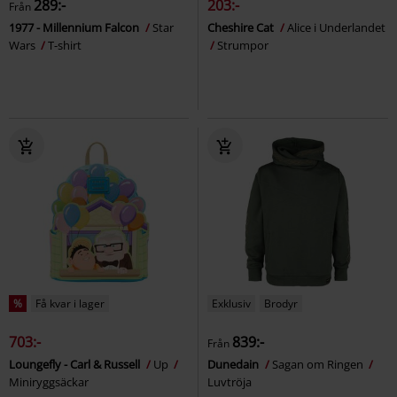
289:-
203:-
Från
1977 - Millennium Falcon
Star
Cheshire Cat
Alice i Underlandet
Wars
T-shirt
Strumpor
%
Få kvar i lager
Exklusiv
Brodyr
703:-
839:-
Från
Loungefly - Carl & Russell
Up
Dunedain
Sagan om Ringen
Miniryggsäckar
Luvtröja