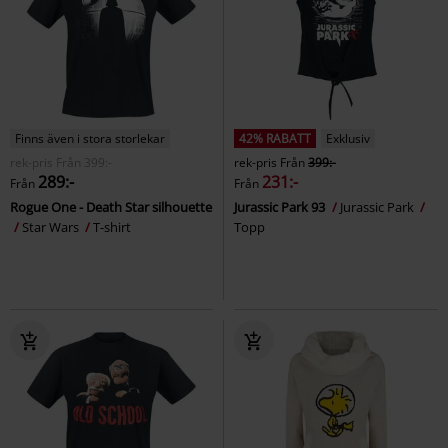
Finns även i stora storlekar
42% RABATT
Exklusiv
rek-pris
Från
399:-
rek-pris
Från
399:-
289:-
231:-
Från
Från
Rogue One - Death Star silhouette
Jurassic Park 93
Jurassic Park
Star Wars
T-shirt
Topp