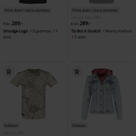
Finns även i stora storlekar
Finns även i stora storlekar
rek-pris
Från
299:-
289:-
289:-
Från
Från
Smudge Logo
Superman
T-
Tis But A Scratch
Monty Python
shirt
T-shirt
Exklusiv
Exklusiv
rek-pris
399:-