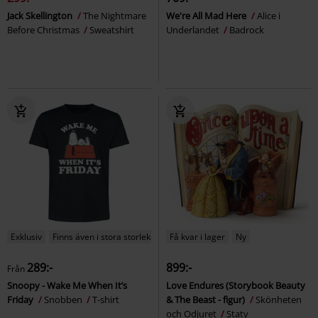
Jack Skellington
The Nightmare
We're All Mad Here
Alice i
Before Christmas
Sweatshirt
Underlandet
Badrock
Exklusiv
Finns även i stora storlekar
Få kvar i lager
Ny
289:-
899:-
Från
Snoopy - Wake Me When It’s
Love Endures (Storybook Beauty
Friday
Snobben
T-shirt
& The Beast - figur)
Skönheten
och Odjuret
Staty