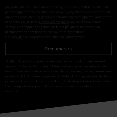
Jag godkänner att E.M.P. Merchandising mbH har rätt att behandla mina
personuppgifter och regelbundet skicka mig nyhetsbrev och information
om deras produkter. Jag godkänner att mina personuppgifter kommer att
behandlas enligt deras
Datasekretesspolicy
. Jag kan återkalla mitt
samtycke när som helst genom att klicka på länken för att avsluta
prenumeration som finns med i alla EMP:s nyhetsbrev.
Här
kan jag avsluta prenumerationen på nyhetsbrevet.
Prenumerera
*Gäller i 4 veckor och gäller endast online. Kan inte kombineras med
andra erbjudanden/kampanjer. Aktuell rabatt dras av när rabattkoden
löses in i kassan. Gäller ej vid köp av biljetter, böcker, media, Rammstein-
produkter, (Till) Lindemann,-produkter, Böhse Onklez-produkter, Broilers-
produkter, Die Toten Hosen-produkter, Die Ärzte-produkter, Feine Sahne
Fischfilet-produkter, presentkort eller varor vars pris inkluderar en
donation.