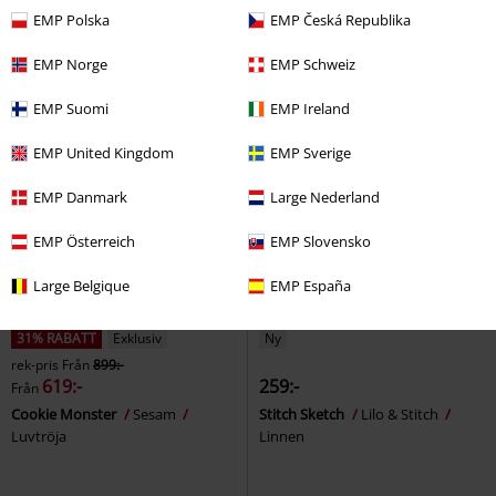
1888
Stranger Things
Funko
Universe
Badbyxor
EMP Polska
EMP Česká Republika
Pop!
EMP Norge
EMP Schweiz
EMP Suomi
EMP Ireland
EMP United Kingdom
EMP Sverige
EMP Danmark
Large Nederland
EMP Österreich
EMP Slovensko
Large Belgique
EMP España
31% RABATT
Exklusiv
Ny
rek-pris
Från
899:-
619:-
259:-
Från
Cookie Monster
Sesam
Stitch Sketch
Lilo & Stitch
Luvtröja
Linnen