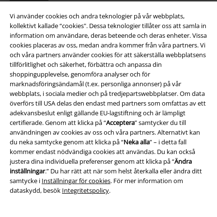
Vi använder cookies och andra teknologier på vår webbplats,
kollektivt kallade “cookies". Dessa teknologier tillåter oss att samla in
information om användare, deras beteende och deras enheter. Vissa
cookies placeras av oss, medan andra kommer från våra partners. Vi
och våra partners använder cookies för att säkerställa webbplatsens
tillförlitlighet och säkerhet, förbättra och anpassa din
shoppingupplevelse, genomföra analyser och för
marknadsföringsändamål (t.ex. personliga annonser) på vår
Bli en del av gemenskapen!
webbplats, i sociala medier och på tredjepartswebbplatser. Om data
överförs till USA delas den endast med partners som omfattas av ett
adekvansbeslut enligt gällande EU-lagstiftning och är lämpligt
certifierade. Genom att klicka på “
Acceptera
” samtycker du till
användningen av cookies av oss och våra partners. Alternativt kan
du neka samtycke genom att klicka på “
Neka alla
” – i detta fall
kommer endast nödvändiga cookies att användas. Du kan också
justera dina individuella preferenser genom att klicka på “
Ändra
inställningar
.” Du har rätt att när som helst återkalla eller ändra ditt
samtycke i
Inställningar för cookies
. För mer information om
dataskydd, besök
Integritetspolicy
.
Betalningsmetod