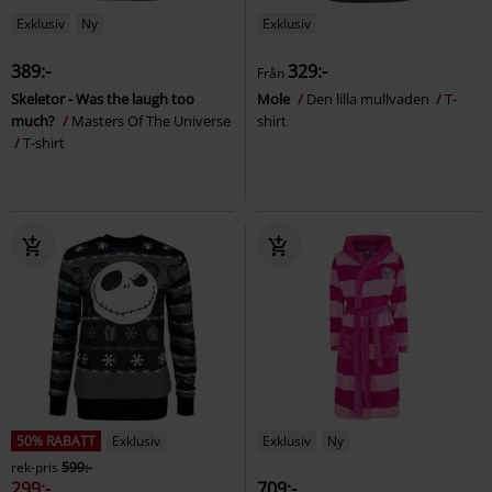
Exklusiv
Ny
Exklusiv
389:-
329:-
Från
Skeletor - Was the laugh too
Mole
Den lilla mullvaden
T-
much?
Masters Of The Universe
shirt
T-shirt
50% RABATT
Exklusiv
Exklusiv
Ny
rek-pris
599:-
299:-
709:-