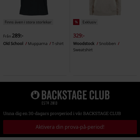
Finns även i stora storlekar
%
Exklusiv
289:-
329:-
Från
Old School
Mupparna
T-shirt
Woodstock
Snobben
Sweatshirt
Unna dig en 30-dagars provperiod i vår BACKSTAGE CLUB
Aktivera din prova-på-period!