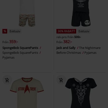
%
Exklusiv
36% RABATT
Exklusiv
rek-pris
Från
599:-
359:-
382:-
Från
Från
SpongeBob SquarePants
Jack and Sally
The Nightmare
SpongeBob SquarePants
Before Christmas
Pyjamas
Pyjamas