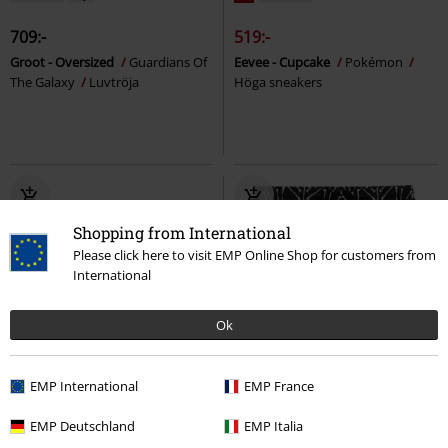
709:-
519:-
Groot - Oversized
Guardians Of
Eevee - Cupcake
Pokémon
The Galaxy
Luvtröja
Höga sneakers
Shopping from International
Please click here to visit EMP Online Shop for customers from
International
Ok
Ny
%
Exklusiv
EMP International
EMP France
209:-
415:-
EMP Deutschland
EMP Italia
Steve Harrington Vinyl Figurine
Skeletor
Masters Of The