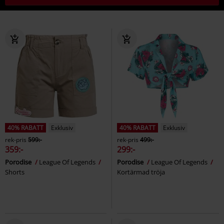
40% RABATT
Exklusiv
40% RABATT
Exklusiv
rek-pris
599:-
rek-pris
499:-
359:-
299:-
Porodise
League Of Legends
Porodise
League Of Legends
Shorts
Kortärmad tröja