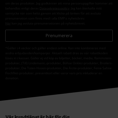
om deras produkter. Jag godkänner att mina personuppgifter kommer att
behandlas enligt deras
Datasekretesspolicy
. Jag kan återkalla mitt
samtycke när som helst genom att klicka på länken för att avsluta
prenumeration som finns med i alla EMP:s nyhetsbrev.
Här
kan jag avsluta prenumerationen på nyhetsbrevet.
Prenumerera
*Gäller i 4 veckor och gäller endast online. Kan inte kombineras med
andra erbjudanden/kampanjer. Aktuell rabatt dras av när rabattkoden
löses in i kassan. Gäller ej vid köp av biljetter, böcker, media, Rammstein-
produkter, (Till) Lindemann,-produkter, Böhse Onklez-produkter, Broilers-
produkter, Die Toten Hosen-produkter, Die Ärzte-produkter, Feine Sahne
Fischfilet-produkter, presentkort eller varor vars pris inkluderar en
donation.
Vår kundtjänst är här för dig