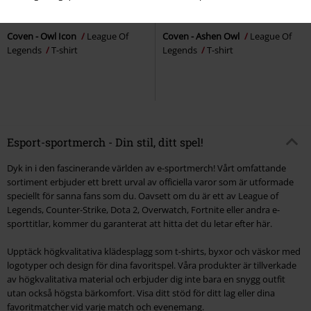
rek-pris
399:-
rek-pris
399:-
329:-
299:-
Coven - Owl Icon
League Of
Coven - Ashen Owl
League Of
Legends
T-shirt
Legends
T-shirt
Esport-sportmerch - Din stil, ditt spel!
Dyk in i den fascinerande världen av e-sportmerch! Vårt omfattande
sortiment erbjuder ett brett urval av officiella varor som är utformade
speciellt för sanna fans som du. Oavsett om du är ett av League of
Legends, Counter-Strike, Dota 2, Overwatch, Fortnite eller andra e-
sporttitlar, kommer du garanterat att hitta det du letar efter här.
Upptäck högkvalitativa klädesplagg som t-shirts, byxor och väskor med
logotyper och design för dina favoritspel. Våra produkter är tillverkade
av högkvalitativa material och erbjuder dig inte bara en snygg outfit
utan också högsta bärkomfort. Visa ditt stöd för ditt lag eller dina
favoritmatcher vid varje match och evenemang.