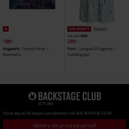
%
50% RABATT
Exklusiv
rek-pris
599:-
188:-
299:-
Hogwarts
Harry Potter
Poro
League Of Legends
Musmatta
Halvlång kjol
Unna dig en 30-dagars provperiod i vår BACKSTAGE CLUB
Aktivera din prova-på-period!