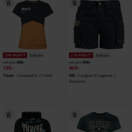
50% RABATT
Exklusiv
21% RABATT
Exklusiv
rek-pris
399:-
rek-pris
599:-
199:-
469:-
Tracer
Overwatch
T-shirt
Rift
League Of Legends
Hotpants