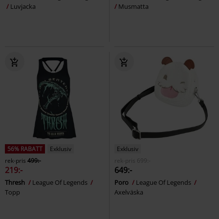
Luvjacka
Musmatta
56% RABATT
Exklusiv
Exklusiv
rek-pris
499:-
rek-pris
699:-
219:-
649:-
Thresh
League Of Legends
Poro
League Of Legends
Topp
Axelväska