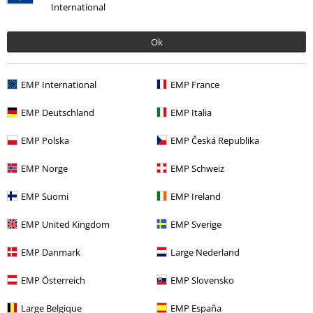
International
35% RABATT
Få kvar i lager
40% RABATT
Få kvar i lager
Ok
rek-pris
899:-
rek-pris
499:-
579:-
299:-
K/DA
League Of Legends
Poro
League Of Legends
Topp
EMP International
EMP France
Luvtröja
EMP Deutschland
EMP Italia
EMP Polska
EMP Česká Republika
EMP Norge
EMP Schweiz
EMP Suomi
EMP Ireland
EMP United Kingdom
EMP Sverige
EMP Danmark
Large Nederland
EMP Österreich
EMP Slovensko
Få kvar i lager
Exklusiv
Exklusiv
Large Belgique
EMP España