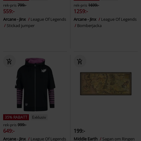
rek-pris
799:-
rek-pris
1699:-
559:-
1259:-
Arcane - Jinx
League Of Legends
Arcane - Jinx
League Of Legends
Stickad jumper
Bomberjacka
35% RABATT
Exklusiv
rek-pris
999:-
649:-
199:-
Arcane - Jinx
League Of Legends
Middle Earth
Sagan om Ringen