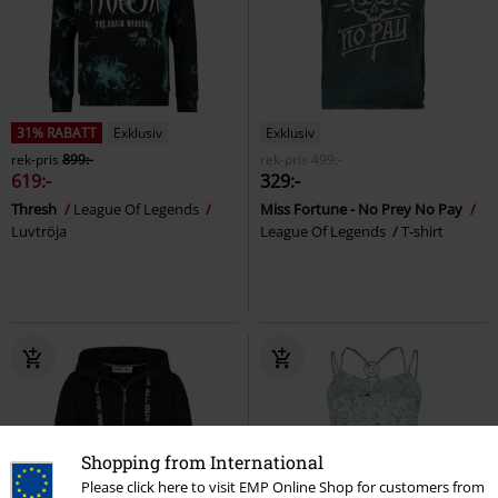
31% RABATT
Exklusiv
Exklusiv
rek-pris
899:-
rek-pris
499:-
619:-
329:-
Thresh
League Of Legends
Miss Fortune - No Prey No Pay
Luvtröja
League Of Legends
T-shirt
Shopping from International
Please click here to visit EMP Online Shop for customers from