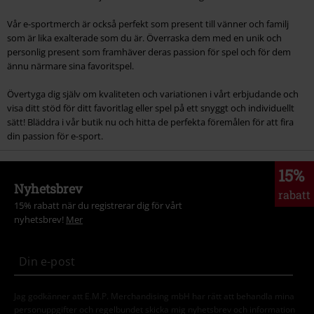
Vår e-sportmerch är också perfekt som present till vänner och familj
som är lika exalterade som du är. Överraska dem med en unik och
personlig present som framhäver deras passion för spel och för dem
ännu närmare sina favoritspel.
Övertyga dig själv om kvaliteten och variationen i vårt erbjudande och
visa ditt stöd för ditt favoritlag eller spel på ett snyggt och individuellt
sätt! Bläddra i vår butik nu och hitta de perfekta föremålen för att fira
din passion för e-sport.
15%
Nyhetsbrev
rabatt
15% rabatt när du registrerar dig för vårt
nyhetsbrev!
Mer
Jag godkänner att E.M.P. Merchandising mbH har rätt att behandla mina
personuppgifter och regelbundet skicka mig nyhetsbrev och information