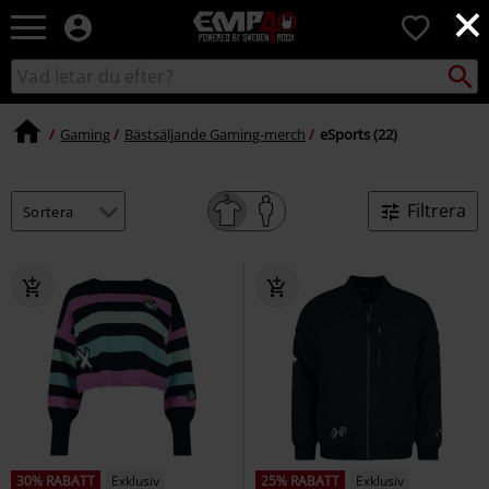
×
EMP
0
-
Musik,
Sök
Sök
Film,
i
TV
katalogen
&
Gaming
Bästsäljande Gaming-merch
eSports (22)
Spelmerch
-
Alternativt
Filtrera
Mode
30% RABATT
Exklusiv
25% RABATT
Exklusiv