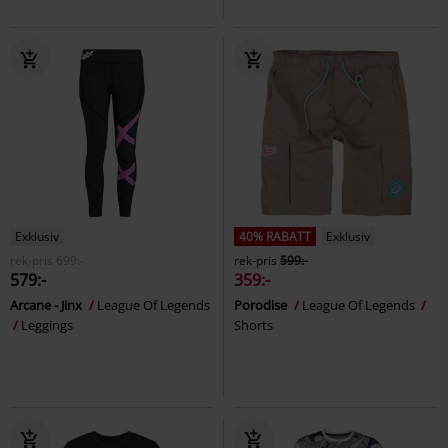
Exklusiv
40% RABATT
Exklusiv
rek-pris
699:-
rek-pris
599:-
579:-
359:-
Arcane - Jinx
League Of Legends
Porodise
League Of Legends
Leggings
Shorts