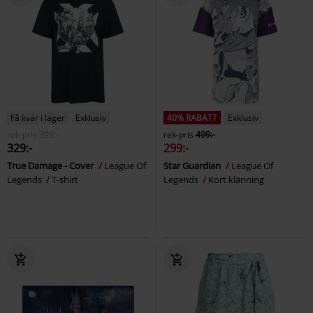
Få kvar i lager
Exklusiv
40% RABATT
Exklusiv
rek-pris
399:-
rek-pris
499:-
329:-
299:-
True Damage - Cover
League Of
Star Guardian
League Of
Legends
T-shirt
Legends
Kort klänning