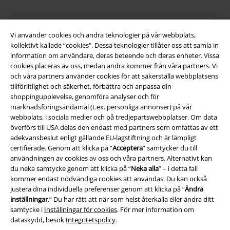
Vi använder cookies och andra teknologier på vår webbplats,
kollektivt kallade “cookies". Dessa teknologier tillåter oss att samla in
information om användare, deras beteende och deras enheter. Vissa
cookies placeras av oss, medan andra kommer från våra partners. Vi
Juridisk information/Villkor
och våra partners använder cookies för att säkerställa webbplatsens
tillförlitlighet och säkerhet, förbättra och anpassa din
Villkor
shoppingupplevelse, genomföra analyser och för
marknadsföringsändamål (t.ex. personliga annonser) på vår
webbplats, i sociala medier och på tredjepartswebbplatser. Om data
Om oss
överförs till USA delas den endast med partners som omfattas av ett
adekvansbeslut enligt gällande EU-lagstiftning och är lämpligt
Ladda ner villkoren
certifierade. Genom att klicka på “
Acceptera
” samtycker du till
användningen av cookies av oss och våra partners. Alternativt kan
Avfallshantering och miljöskydd
du neka samtycke genom att klicka på “
Neka alla
” – i detta fall
kommer endast nödvändiga cookies att användas. Du kan också
Försäkran om överensstämmelse
justera dina individuella preferenser genom att klicka på “
Ändra
inställningar
.” Du har rätt att när som helst återkalla eller ändra ditt
samtycke i
Inställningar för cookies
. För mer information om
Information om tillgänglighet
dataskydd, besök
Integritetspolicy
.