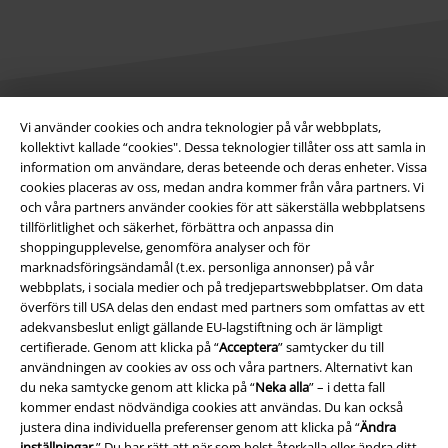
Vi använder cookies och andra teknologier på vår webbplats,
Juridisk information/Villkor
kollektivt kallade “cookies". Dessa teknologier tillåter oss att samla in
information om användare, deras beteende och deras enheter. Vissa
Villkor
cookies placeras av oss, medan andra kommer från våra partners. Vi
och våra partners använder cookies för att säkerställa webbplatsens
Om oss
tillförlitlighet och säkerhet, förbättra och anpassa din
shoppingupplevelse, genomföra analyser och för
Ladda ner villkoren
marknadsföringsändamål (t.ex. personliga annonser) på vår
webbplats, i sociala medier och på tredjepartswebbplatser. Om data
överförs till USA delas den endast med partners som omfattas av ett
Avfallshantering och miljöskydd
adekvansbeslut enligt gällande EU-lagstiftning och är lämpligt
certifierade. Genom att klicka på “
Acceptera
” samtycker du till
Försäkran om överensstämmelse
användningen av cookies av oss och våra partners. Alternativt kan
du neka samtycke genom att klicka på “
Neka alla
” – i detta fall
Information om tillgänglighet
kommer endast nödvändiga cookies att användas. Du kan också
justera dina individuella preferenser genom att klicka på “
Ändra
Inställningar för cookies
inställningar
.” Du har rätt att när som helst återkalla eller ändra ditt