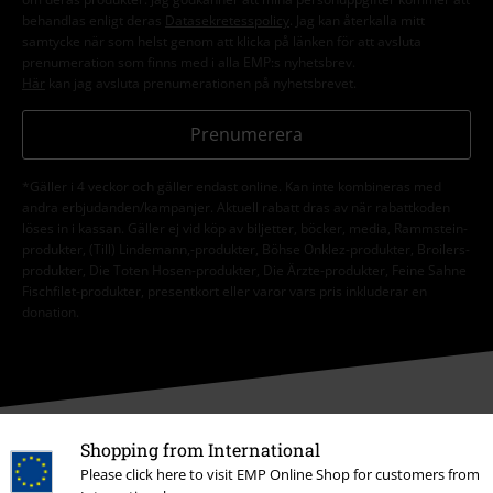
behandlas enligt deras
Datasekretesspolicy
. Jag kan återkalla mitt
samtycke när som helst genom att klicka på länken för att avsluta
prenumeration som finns med i alla EMP:s nyhetsbrev.
Här
kan jag avsluta prenumerationen på nyhetsbrevet.
Prenumerera
*Gäller i 4 veckor och gäller endast online. Kan inte kombineras med
andra erbjudanden/kampanjer. Aktuell rabatt dras av när rabattkoden
löses in i kassan. Gäller ej vid köp av biljetter, böcker, media, Rammstein-
produkter, (Till) Lindemann,-produkter, Böhse Onklez-produkter, Broilers-
produkter, Die Toten Hosen-produkter, Die Ärzte-produkter, Feine Sahne
Fischfilet-produkter, presentkort eller varor vars pris inkluderar en
donation.
Shopping from International
Vår kundtjänst är här för dig
Please click here to visit EMP Online Shop for customers from