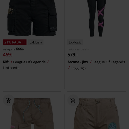
21% RABATT
Exklusiv
Exklusiv
rek-pris
599:-
rek-pris
699:-
469:-
579:-
Rift
League Of Legends
Arcane - Jinx
League Of Legends
Hotpants
Leggings