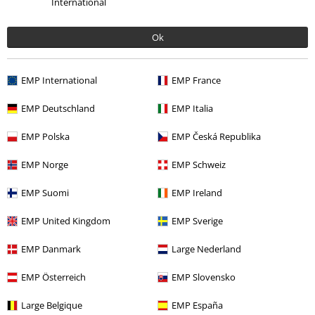
International
Vår kundsupport öppnar igen på Måndag. Du kan då nå oss mellan
kl. 09:00 till 16:00.
Lär dig mer
Ok
Starta chatt.
EMP International
EMP France
EMP Deutschland
EMP Italia
Kundservice
EMP Polska
EMP Česká Republika
Hjälp
EMP Norge
EMP Schweiz
Returpolicy
EMP Suomi
EMP Ireland
Returnera en vara
EMP United Kingdom
EMP Sverige
Generell storleksguide
EMP Danmark
Large Nederland
Avsluta mitt BSC-medlemskap
EMP Österreich
EMP Slovensko
Betalningsmetod
Large Belgique
EMP España