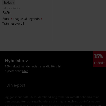
Exklusiv
rek-pris
699:-
649:-
Poro
League Of Legends
Träningsoverall
15%
Nyhetsbrev
rabatt
15% rabatt när du registrerar dig för vårt
nyhetsbrev!
Mer
Jag godkänner att E.M.P. Merchandising mbH har rätt att behandla mina
personuppgifter och regelbundet skicka mig nyhetsbrev och information
om deras produkter. Jag godkänner att mina personuppgifter kommer att