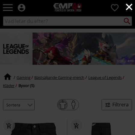
×
EMP
0
-
Musik,
Sök
Sök
Film,
i
TV
katalogen
&
Spelmerch
-
Alternativt
Mode
Gaming
Bästsäljande Gaming-merch
League of Legends
Kläder
Byxor (5)
Filtrera