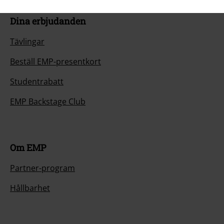
Dina erbjudanden
Tävlingar
Beställ EMP-presentkort
Studentrabatt
EMP Backstage Club
Om EMP
Partner-program
Hållbarhet