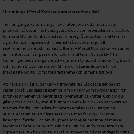
Hur många Mortal Kombat-karaktärer finns det?
Tio framgångsrika turneringar lovar utomjordisk dominans över
jordriket - så det är inte konstigt att båda sidor förbereder sina mästare
för nästa Mortal Kombat med stor omsorg. Över sjuttio karaktärer tar
sig an kampen i spelen och filmerna! Från odöda ninjor till
reptillönnmördare och mörka trollkarlar – Mortal Kombat-universumet
är lika stort som vår passion för coola karaktärer. Och på EMP har
turneringen sedan länge börjat! Välj mellan Cyrax och Smoke, Nightwolf
och Jackson Briggs, Baraka och Shinnok... Våga ansluta dig till de
mäktigaste Mortal Kombat-karaktärerna och utmana ditt öde!
Att hålla sig till åskgudar kan väl inte vara fel? Låt oss se det på det
sättet också! Vad sägs till exempel om Raiden? Som skyddshelgon för
Jordriket är herren väl bevandrad i övernaturliga krafter. Och om du
gillar grova ordspråk, ironisk humor och en vild blick kan Kano vara en
mästare för dig. Som ledare för brottskartellen Black Dragon har
australiensaren säkert några ess i rockärmen för dig – inklusive
laserögon, förstås. Och om du, precis som vi, är helt inne på masker
rekommenderar vi Sub-Zero! Ninjorna i sin blå uniform ser inte bara
superepiska ut – han skjuter också is ur nävarna! Så det är dags för dina