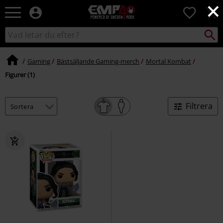
×
EMP
0
-
Musik,
Sök
Sök
Film,
i
TV
katalogen
&
Gaming
Bästsäljande Gaming-merch
Mortal Kombat
Spelmerch
Figurer (1)
-
Alternativt
Mode
Filtrera