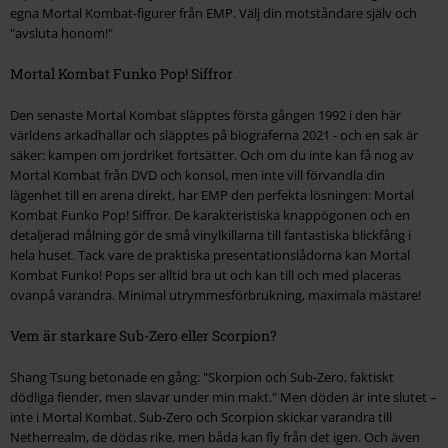
egna Mortal Kombat-figurer från EMP. Välj din motståndare själv och
"avsluta honom!"
Mortal Kombat Funko Pop! Siffror
Den senaste Mortal Kombat släpptes första gången 1992 i den här
världens arkadhallar och släpptes på biograferna 2021 - och en sak är
säker: kampen om jordriket fortsätter. Och om du inte kan få nog av
Mortal Kombat från DVD och konsol, men inte vill förvandla din
lägenhet till en arena direkt, har EMP den perfekta lösningen: Mortal
Kombat Funko Pop! Siffror. De karakteristiska knappögonen och en
detaljerad målning gör de små vinylkillarna till fantastiska blickfång i
hela huset. Tack vare de praktiska presentationslådorna kan Mortal
Kombat Funko! Pops ser alltid bra ut och kan till och med placeras
ovanpå varandra. Minimal utrymmesförbrukning, maximala mästare!
Vem är starkare Sub-Zero eller Scorpion?
Shang Tsung betonade en gång: "Skorpion och Sub-Zero, faktiskt
dödliga fiender, men slavar under min makt." Men döden är inte slutet –
inte i Mortal Kombat. Sub-Zero och Scorpion skickar varandra till
Netherrealm, de dödas rike, men båda kan fly från det igen. Och även