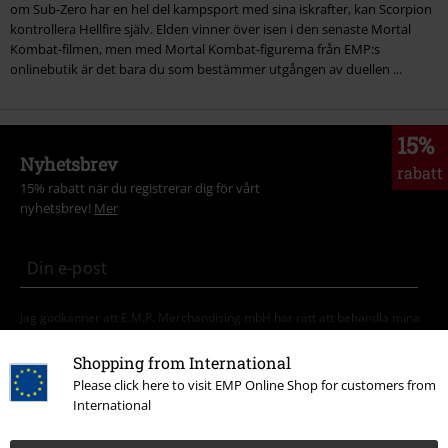
om Sub-Zero har en hel del kampsport med sina iskrafter, kan Scorpion
kontrollera Hellfire själv. Elden vinner över isen i den senaste Mortal
Kombat-filmen, men med Mortal Kombat-figurerna från EMP:s
onlinebutik är det bara du som bestämmer utgången av duellen ...
15%
Nyhetsbrev
rabatt
15% rabatt när du registrerar dig för vårt
nyhetsbrev!
Mer
Jag godkänner att E.M.P. Merchandising mbH har rätt att behandla mina
personuppgifter och regelbundet skicka mig nyhetsbrev och information
om deras produkter. Jag godkänner att mina personuppgifter kommer att
Shopping from International
behandlas enligt deras
Datasekretesspolicy
. Jag kan återkalla mitt
Please click here to visit EMP Online Shop for customers from
samtycke när som helst genom att klicka på länken för att avsluta
International
prenumeration som finns med i alla EMP:s nyhetsbrev.
Här
kan jag avsluta prenumerationen på nyhetsbrevet.