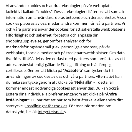
Vi använder cookies och andra teknologier på vår webbplats,
kollektivt kallade “cookies". Dessa teknologier tillåter oss att samla in
Juridisk information/Villkor
information om användare, deras beteende och deras enheter. Vissa
cookies placeras av oss, medan andra kommer från våra partners. Vi
Villkor
och våra partners använder cookies för att säkerställa webbplatsens
tillförlitlighet och säkerhet, förbättra och anpassa din
Om oss
shoppingupplevelse, genomföra analyser och för
marknadsföringsändamål (t.ex. personliga annonser) på vår
Ladda ner villkoren
webbplats, i sociala medier och på tredjepartswebbplatser. Om data
överförs till USA delas den endast med partners som omfattas av ett
Avfallshantering och miljöskydd
adekvansbeslut enligt gällande EU-lagstiftning och är lämpligt
certifierade. Genom att klicka på “
Acceptera
” samtycker du till
användningen av cookies av oss och våra partners. Alternativt kan
Försäkran om överensstämmelse
du neka samtycke genom att klicka på “
Neka alla
” – i detta fall
kommer endast nödvändiga cookies att användas. Du kan också
Information om tillgänglighet
justera dina individuella preferenser genom att klicka på “
Ändra
inställningar
.” Du har rätt att när som helst återkalla eller ändra ditt
Inställningar för cookies
samtycke i
Inställningar för cookies
. För mer information om
dataskydd, besök
Integritetspolicy
.
Bekräfta ångrat köp
Alla priser inkl. moms.
Fraktkostnad tillkommer.