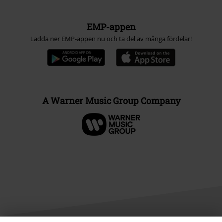
EMP-appen
Ladda ner EMP-appen nu och ta del av många fördelar!
A Warner Music Group Company