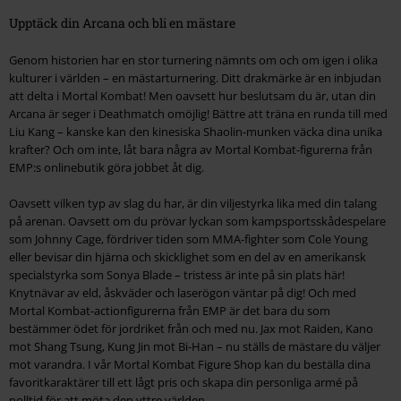
Upptäck din Arcana och bli en mästare
Genom historien har en stor turnering nämnts om och om igen i olika
kulturer i världen – en mästarturnering. Ditt drakmärke är en inbjudan
att delta i Mortal Kombat! Men oavsett hur beslutsam du är, utan din
Arcana är seger i Deathmatch omöjlig! Bättre att träna en runda till med
Liu Kang – kanske kan den kinesiska Shaolin-munken väcka dina unika
krafter? Och om inte, låt bara några av Mortal Kombat-figurerna från
EMP:s onlinebutik göra jobbet åt dig.
Oavsett vilken typ av slag du har, är din viljestyrka lika med din talang
på arenan. Oavsett om du prövar lyckan som kampsportsskådespelare
som Johnny Cage, fördriver tiden som MMA-fighter som Cole Young
eller bevisar din hjärna och skicklighet som en del av en amerikansk
specialstyrka som Sonya Blade – tristess är inte på sin plats här!
Knytnävar av eld, åskväder och laserögon väntar på dig! Och med
Mortal Kombat-actionfigurerna från EMP är det bara du som
bestämmer ödet för jordriket från och med nu. Jax mot Raiden, Kano
mot Shang Tsung, Kung Jin mot Bi-Han – nu ställs de mästare du väljer
mot varandra. I vår Mortal Kombat Figure Shop kan du beställa dina
favoritkaraktärer till ett lågt pris och skapa din personliga armé på
nolltid för att möta den yttre världen.