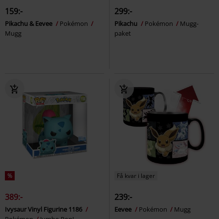
159:-
299:-
Pikachu & Eevee
Pokémon
Pikachu
Pokémon
Mugg-
Mugg
paket
%
Få kvar i lager
389:-
239:-
Ivysaur Vinyl Figurine 1186
Eevee
Pokémon
Mugg