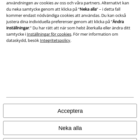
användningen av cookies av oss och våra partners. Alternativt kan
Avfallshantering och miljöskydd
du neka samtycke genom att klicka på “
Neka alla
” – i detta fall
kommer endast nödvändiga cookies att användas. Du kan också
Försäkran om överensstämmelse
justera dina individuella preferenser genom att klicka på “
Ändra
inställningar
.” Du har rätt att när som helst återkalla eller ändra ditt
samtycke i
Inställningar för cookies
. För mer information om
Information om tillgänglighet
dataskydd, besök
Integritetspolicy
.
Inställningar för cookies
Bekräfta ångrat köp
Alla priser inkl. moms.
Fraktkostnad tillkommer.
© 1986-2026 E.M.P. Merchandising HGmbH
Acceptera
Våra onlinebutiker
Neka alla
EMP International