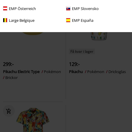
EMP Österreich
EMP Slovensko
Large Belgique
EMP España
Få kvar i lager
299:-
129:-
Pikachu Electric Type
Pokémon
Pikachu
Pokémon
Dricksglas
Brickor