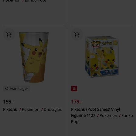
Pokémon
Jumbo Pop!
Få kvar i lager
%
199:-
179:-
Pikachu
Pokémon
Dricksglas
Pikachu (Pop! Games) Vinyl
Figurine 1127
Pokémon
Funko
Pop!