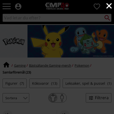
×
EMP
0
-
Musik,
Sök
Sök
Film,
i
TV
katalogen
&
Spelmerch
-
Alternativt
Mode
Gaming
Bästsäljande Gaming-merch
Pokemon
Samlarföremål (23)
Figurer
(7)
Köksvaror
(13)
Leksaker, spel & pussel
(1)
Filtrera