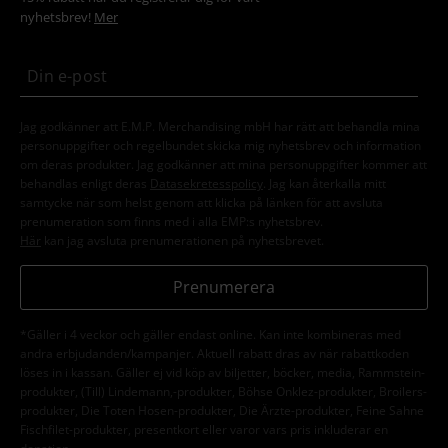
nyhetsbrev!
Mer
Jag godkänner att E.M.P. Merchandising mbH har rätt att behandla mina
personuppgifter och regelbundet skicka mig nyhetsbrev och information
om deras produkter. Jag godkänner att mina personuppgifter kommer att
behandlas enligt deras
Datasekretesspolicy
. Jag kan återkalla mitt
samtycke när som helst genom att klicka på länken för att avsluta
prenumeration som finns med i alla EMP:s nyhetsbrev.
Här
kan jag avsluta prenumerationen på nyhetsbrevet.
Prenumerera
*Gäller i 4 veckor och gäller endast online. Kan inte kombineras med
andra erbjudanden/kampanjer. Aktuell rabatt dras av när rabattkoden
löses in i kassan. Gäller ej vid köp av biljetter, böcker, media, Rammstein-
produkter, (Till) Lindemann,-produkter, Böhse Onklez-produkter, Broilers-
produkter, Die Toten Hosen-produkter, Die Ärzte-produkter, Feine Sahne
Fischfilet-produkter, presentkort eller varor vars pris inkluderar en