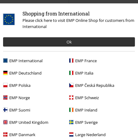
Shopping from International
Please click here to visit EMP Online Shop for customers from
International
Ok
EMP International
EMP France
EMP Deutschland
EMP Italia
Få kvar i lager
Få kvar i lager
EMP Polska
EMP Česká Republika
109:-
299:-
Fire Starters
Pokémon
Poster
Magikarp & Gyarados
Pokémon
EMP Norge
EMP Schweiz
Glas-set
EMP Suomi
EMP Ireland
EMP United Kingdom
EMP Sverige
EMP Danmark
Large Nederland