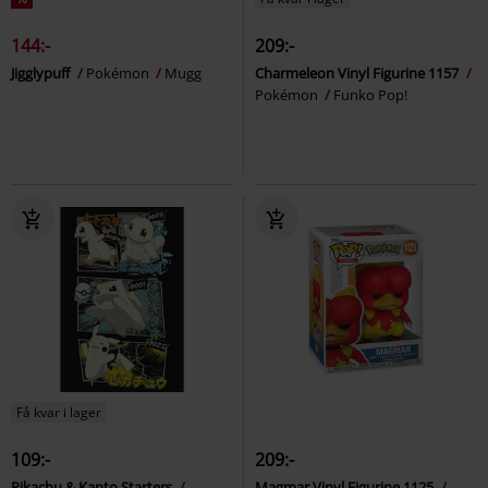
144:-
209:-
Jigglypuff
Pokémon
Mugg
Charmeleon Vinyl Figurine 1157
Pokémon
Funko Pop!
Få kvar i lager
109:-
209:-
Pikachu & Kanto Starters
Magmar Vinyl Figurine 1125