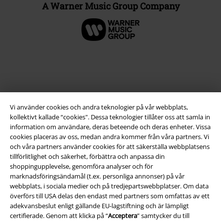
A Warner Music Group Company
Vi använder cookies och andra teknologier på vår webbplats,
kollektivt kallade “cookies". Dessa teknologier tillåter oss att samla in
information om användare, deras beteende och deras enheter. Vissa
cookies placeras av oss, medan andra kommer från våra partners. Vi
och våra partners använder cookies för att säkerställa webbplatsens
Juridisk information/Villkor
tillförlitlighet och säkerhet, förbättra och anpassa din
Villkor
shoppingupplevelse, genomföra analyser och för
marknadsföringsändamål (t.ex. personliga annonser) på vår
webbplats, i sociala medier och på tredjepartswebbplatser. Om data
Om oss
överförs till USA delas den endast med partners som omfattas av ett
adekvansbeslut enligt gällande EU-lagstiftning och är lämpligt
Ladda ner villkoren
certifierade. Genom att klicka på “
Acceptera
” samtycker du till