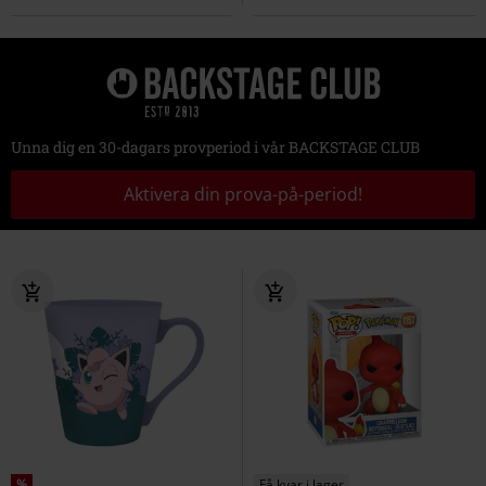
Unna dig en 30-dagars provperiod i vår BACKSTAGE CLUB
Aktivera din prova-på-period!
%
Få kvar i lager