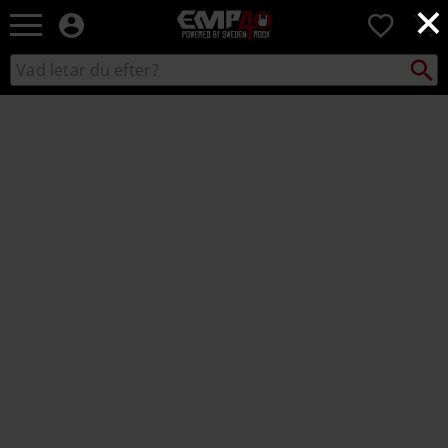
×
EMP
0
-
Musik,
Sök
Sök
Film,
i
TV
katalogen
&
Spelmerch
-
Alternativt
Mode