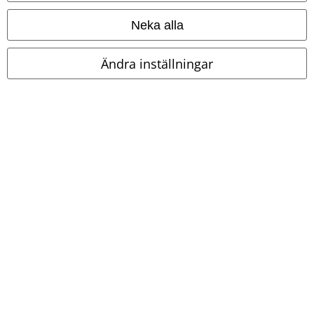
Neka alla
Ändra inställningar
Farbenfuchs
Mystical Woods
Gothicana by EMP
Baddräkt
%
359:-
Fler produktdetaljer
Vailed in Darkness Dramatic Hooded Robe