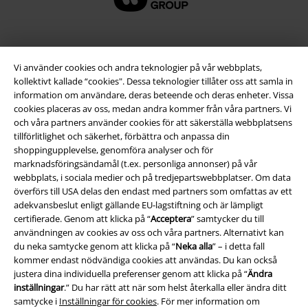
Vi använder cookies och andra teknologier på vår webbplats,
kollektivt kallade “cookies". Dessa teknologier tillåter oss att samla in
information om användare, deras beteende och deras enheter. Vissa
cookies placeras av oss, medan andra kommer från våra partners. Vi
och våra partners använder cookies för att säkerställa webbplatsens
tillförlitlighet och säkerhet, förbättra och anpassa din
shoppingupplevelse, genomföra analyser och för
Juridisk information/Villkor
marknadsföringsändamål (t.ex. personliga annonser) på vår
webbplats, i sociala medier och på tredjepartswebbplatser. Om data
Villkor
överförs till USA delas den endast med partners som omfattas av ett
adekvansbeslut enligt gällande EU-lagstiftning och är lämpligt
Om oss
certifierade. Genom att klicka på “
Acceptera
” samtycker du till
användningen av cookies av oss och våra partners. Alternativt kan
du neka samtycke genom att klicka på “
Neka alla
” – i detta fall
Ladda ner villkoren
kommer endast nödvändiga cookies att användas. Du kan också
justera dina individuella preferenser genom att klicka på “
Ändra
Avfallshantering och miljöskydd
inställningar
.” Du har rätt att när som helst återkalla eller ändra ditt
samtycke i
Inställningar för cookies
. För mer information om