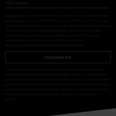
Jag godkänner att E.M.P. Merchandising mbH har rätt att behandla mina
personuppgifter och regelbundet skicka mig nyhetsbrev och information
om deras produkter. Jag godkänner att mina personuppgifter kommer att
behandlas enligt deras
Datasekretesspolicy
. Jag kan återkalla mitt
samtycke när som helst genom att klicka på länken för att avsluta
prenumeration som finns med i alla EMP:s nyhetsbrev.
Här
kan jag avsluta prenumerationen på nyhetsbrevet.
Prenumerera
*Gäller i 4 veckor och gäller endast online. Kan inte kombineras med
andra erbjudanden/kampanjer. Aktuell rabatt dras av när rabattkoden
löses in i kassan. Gäller ej vid köp av biljetter, böcker, media, Rammstein-
produkter, (Till) Lindemann,-produkter, Böhse Onklez-produkter, Broilers-
produkter, Die Toten Hosen-produkter, Die Ärzte-produkter, Feine Sahne
Fischfilet-produkter, presentkort eller varor vars pris inkluderar en
donation.