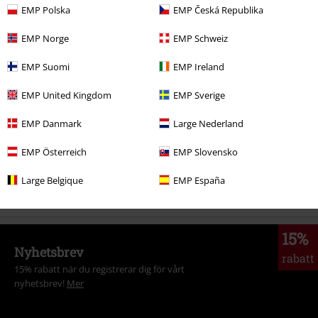
EMP Polska
EMP Česká Republika
EMP Norge
EMP Schweiz
More categories. More options.
Young Rebels
Killar
T-Shirtar
EMP Suomi
EMP Ireland
Kläder
T-shirts & Toppar
T-shirts
EMP United Kingdom
EMP Sverige
Kläder & accessoarer
Toppar
T-Shirtar
EMP Danmark
Large Nederland
Teman
Svarta kläder
Svarta t-shirts
EMP Österreich
EMP Slovensko
Plusstorlekar
T-shirts & Toppar
T-shirts
Large Belgique
EMP España
15%
Nyhetsbrev
rabatt
15% rabatt när du registrerar dig för vårt
nyhetsbrev!
Mer