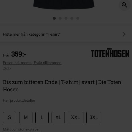
Hitta mer från kategorin "T-shirt"
359:-
Från
Priser inkl. moms., Frakt tillkommer.
263:-
Bis zum bitteren Ende | T-shirt | svart | Die Toten
Hosen
Fler produktdetaljer
Välj
S
M
L
XL
XXL
3XL
din
Mått och storlekstabell
storlek