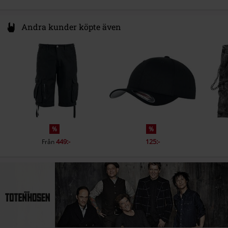
Andra kunder köpte även
%
%
449:-
125:-
Från