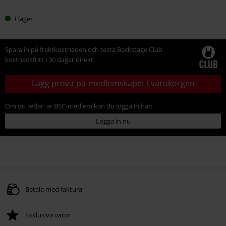
I lager
Spara in på fraktkostnaden och testa Backstage Club
kostnadsfritt i 30 dagar direkt:
Lägg prova-på-medlemskapet i varukorgen
Om du redan är BSC-medlem kan du logga in här:
Logga in nu
Betala med faktura
Exklusiva varor