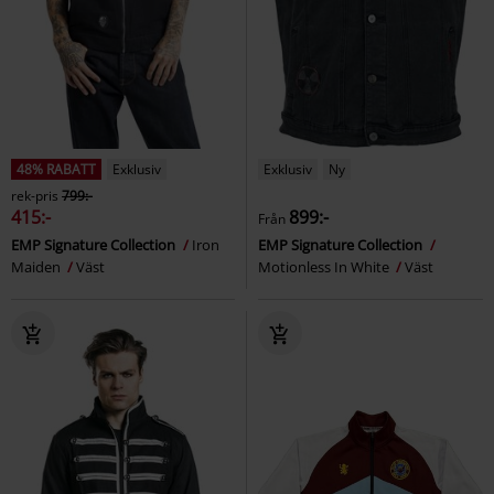
48% RABATT
Exklusiv
Exklusiv
Ny
rek-pris
799:-
415:-
899:-
Från
EMP Signature Collection
Iron
EMP Signature Collection
Maiden
Väst
Motionless In White
Väst