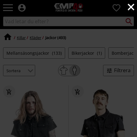
×
EMP
0
-
Musik,
Sök
Sök
Film,
i
TV
katalogen
&
Killar
Kläder
Jackor (493)
Spelmerch
-
Mellansäsongsjackor
(133)
Bikerjackor
(1)
Bomberjack
Alternativt
Mode
Filtrera