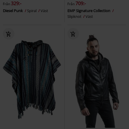
329:-
709:-
Från
Från
Diesel Punk
Spiral
Väst
EMP Signature Collection
Slipknot
Väst