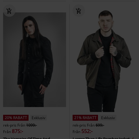
20% RABATT
Exklusiv
21% RABATT
Exklusiv
rek-pris
Från
1099:-
rek-pris
Från
699:-
875:-
552:-
Från
Från