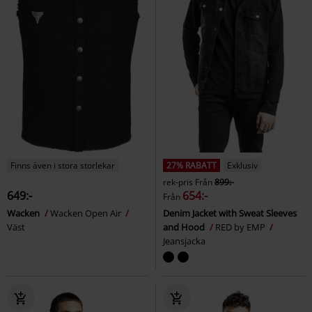
Finns även i stora storlekar
27% RABATT
Exklusiv
rek-pris
Från
899:-
649:-
654:-
Från
Wacken
Wacken Open Air
Denim Jacket with Sweat Sleeves
Väst
and Hood
RED by EMP
Jeansjacka