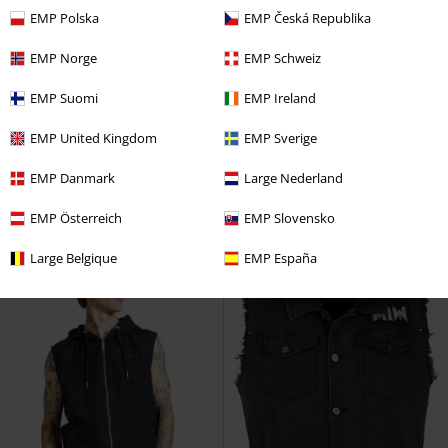
EMP Polska
EMP Česká Republika
EMP Norge
EMP Schweiz
EMP Suomi
EMP Ireland
31% RABATT
Ny
Få kvar i lager
Exklusiv
Från
449:-
EMP United Kingdom
EMP Sverige
309:-
2819:-
Från
Från
Valhalla Vest
Spiral
Väst
The Joker
Suicide Squad
EMP Danmark
Large Nederland
Läderjacka
EMP Österreich
EMP Slovensko
Large Belgique
EMP España