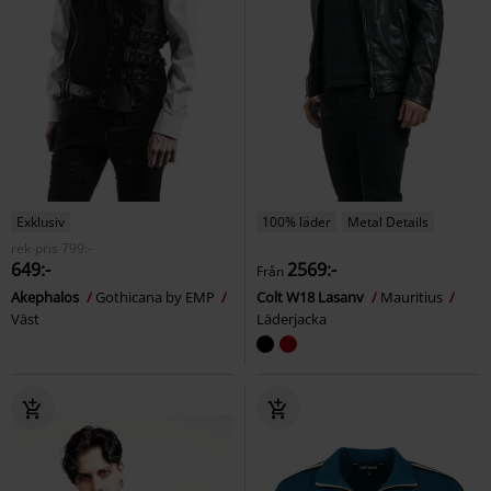
Exklusiv
100% läder
Metal Details
rek-pris
799:-
649:-
2569:-
Från
Akephalos
Gothicana by EMP
Colt W18 Lasanv
Mauritius
Väst
Läderjacka