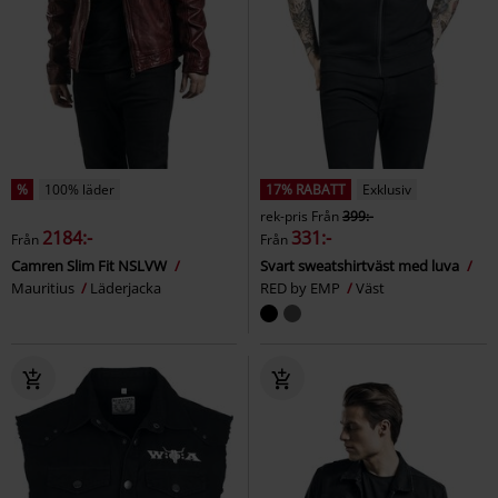
%
100% läder
17% RABATT
Exklusiv
rek-pris
Från
399:-
2184:-
331:-
Från
Från
Camren Slim Fit NSLVW
Svart sweatshirtväst med luva
Mauritius
Läderjacka
RED by EMP
Väst