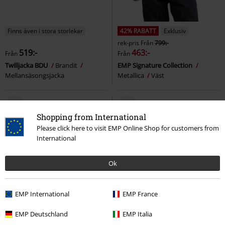
Finns även i stora storlekar
42% RABATT
Exklusiv
rek-pris
Från
799:-
519:-
463:-
Från
Från
Twilljacka BDU
Brandit
EMP Signature Collection
Mellansäsongsjacka
Metallica
Väst
Shopping from International
Please click here to visit EMP Online Shop for customers from
International
Ok
EMP International
EMP France
EMP Deutschland
EMP Italia