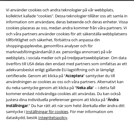
Vi använder cookies och andra teknologier på vår webbplats,
kollektivt kallade “cookies". Dessa teknologier tillåter oss att samla in
information om användare, deras beteende och deras enheter. Vissa
cookies placeras av oss, medan andra kommer från våra partners. Vi
och våra partners använder cookies för att säkerställa webbplatsens
tillförlitlighet och säkerhet, förbättra och anpassa din
shoppingupplevelse, genomföra analyser och för
marknadsföringsändamål (t.ex. personliga annonser) på vår
webbplats, i sociala medier och på tredjepartswebbplatser. Om data
överförs till USA delas den endast med partners som omfattas av ett
adekvansbeslut enligt gällande EU-lagstiftning och är lämpligt
certifierade. Genom att klicka på “
Acceptera
” samtycker du till
användningen av cookies av oss och våra partners. Alternativt kan
du neka samtycke genom att klicka på “
Neka alla
” – i detta fall
kommer endast nödvändiga cookies att användas. Du kan också
justera dina individuella preferenser genom att klicka på “
Ändra
inställningar
.” Du har rätt att när som helst återkalla eller ändra ditt
%
Exklusiv
Brodyr
Finns även i stora storlekar
samtycke i
Inställningar för cookies
. För mer information om
dataskydd, besök
Integritetspolicy
.
871:-
1729:-
Från
EMP Signature Collection -
This world shall know pain...