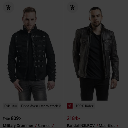
Exklusiv
Finns även i stora storlekar
%
100% läder
809:-
2184:-
Från
Military Drummer
Banned
Randall NSLROV
Mauritius