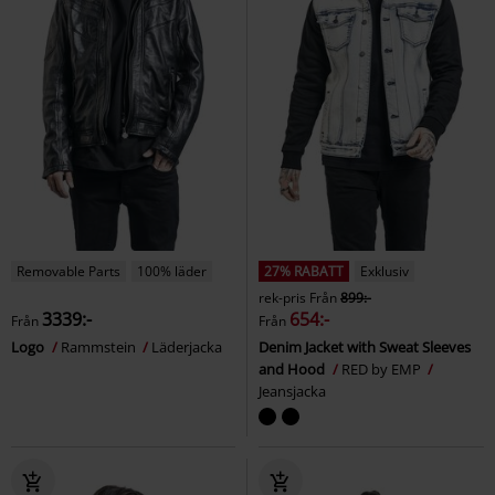
Removable Parts
100% läder
27% RABATT
Exklusiv
rek-pris
Från
899:-
3339:-
654:-
Från
Från
Logo
Rammstein
Läderjacka
Denim Jacket with Sweat Sleeves
and Hood
RED by EMP
Jeansjacka