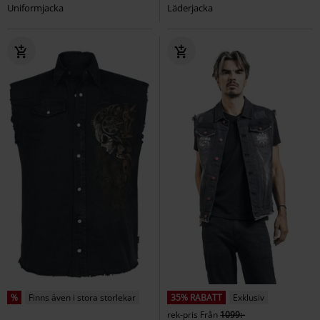
Uniformjacka
Läderjacka
%
Finns även i stora storlekar
35% RABATT
Exklusiv
rek-pris
Från
1099:-