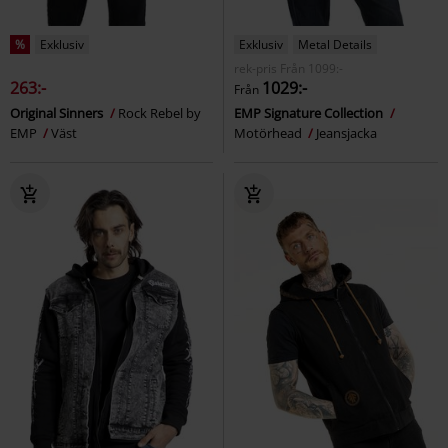
%
Exklusiv
Exklusiv
Metal Details
rek-pris
Från
1099:-
263:-
1029:-
Från
Original Sinners
Rock Rebel by
EMP Signature Collection
EMP
Väst
Motörhead
Jeansjacka