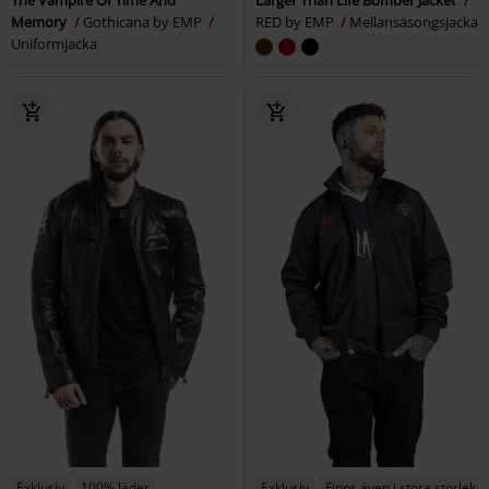
The Vampire Of Time And
Larger Than Life Bomber Jacket
Memory
Gothicana by EMP
RED by EMP
Mellansäsongsjacka
Uniformjacka
Exklusiv
100% läder
Exklusiv
Finns även i stora storlekar