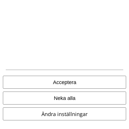
Fleecefutter
Motörhead
Naruto
Mellansäsongsjacka
Mellansäsongsjacka
Acceptera
Neka alla
Ändra inställningar
%
%
Exklusiv