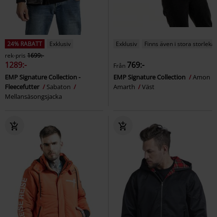
24% RABATT
Exklusiv
Exklusiv
Finns även i stora storlekar
rek-pris
1699:-
1289:-
769:-
Från
EMP Signature Collection -
EMP Signature Collection
Amon
Fleecefutter
Sabaton
Amarth
Väst
Mellansäsongsjacka