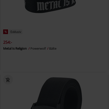
%
Exklusiv
254:-
Metal Is Religion
Powerwolf
Bälte