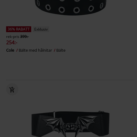
36% RABATT
Exklusiv
rek-pris
399:-
254:-
Cole
Bälte med hålnitar
Bälte