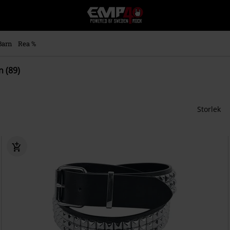
EMP
-
Musik,
Film,
Barn
Rea %
TV
&
 (89)
Spelmerch
-
Alternativt
Mode
Storlek