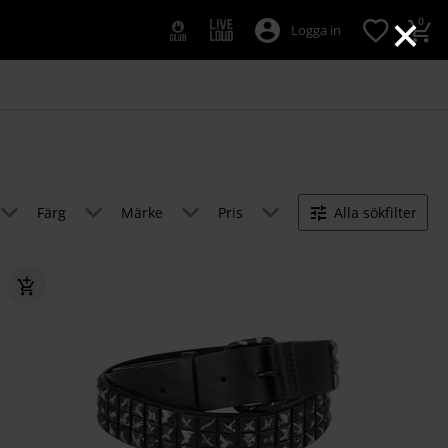
×
0
Logga in
Färg
Märke
Pris
Alla sökfilter