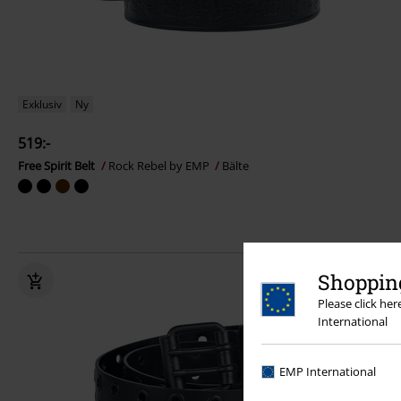
Exklusiv
Ny
519:-
Free Spirit Belt
Rock Rebel by EMP
Bälte
Shopping
Please click he
International
EMP International