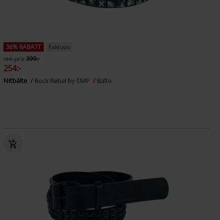
36% RABATT
Exklusiv
rek-pris
399:-
254:-
Nitbälte
Rock Rebel by EMP
Bälte