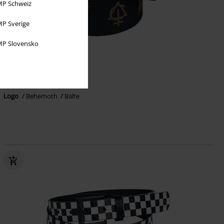
P Schweiz
P Sverige
P Slovensko
%
Exklusiv
135:-
Logo
Behemoth
Bälte