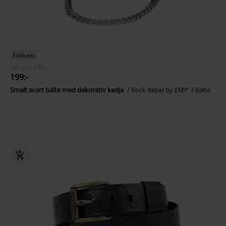
Exklusiv
rek-pris
299:-
199:-
Smalt svart bälte med dekorativ kedja
Rock Rebel by EMP
Bälte