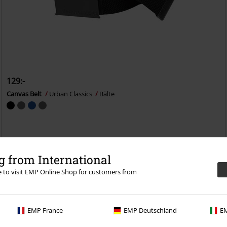
129:-
Canvas Belt
Urban Classics
Bälte
 from International
re to visit EMP Online Shop for customers from
EMP France
EMP Deutschland
EM