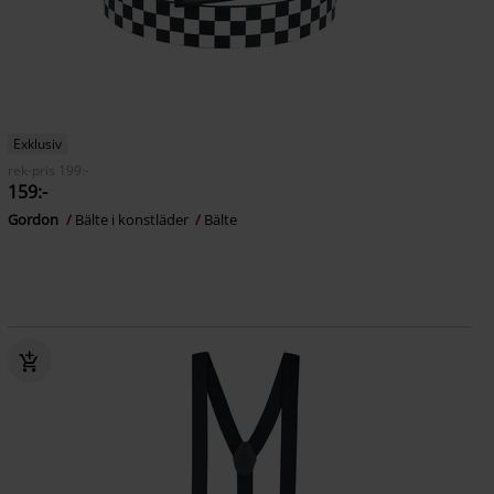
Exklusiv
rek-pris
199:-
159:-
Gordon
Bälte i konstläder
Bälte