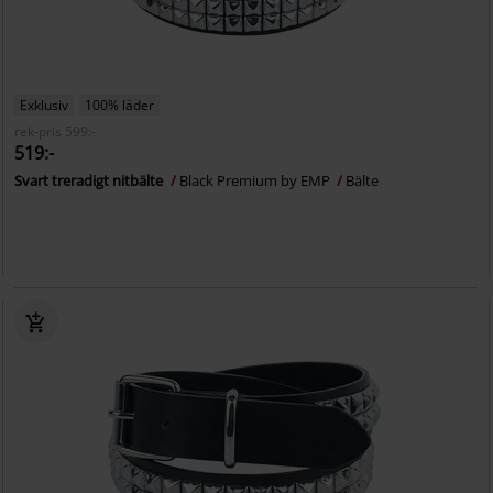
Exklusiv
100% läder
rek-pris
599:-
519:-
Svart treradigt nitbälte
Black Premium by EMP
Bälte