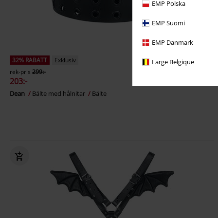
EMP Polska
EMP Suomi
EMP Danmark
32% RABATT
Exklusiv
Large Belgique
rek-pris
299:-
203:-
Dean
Bälte med hålnitar
Bälte