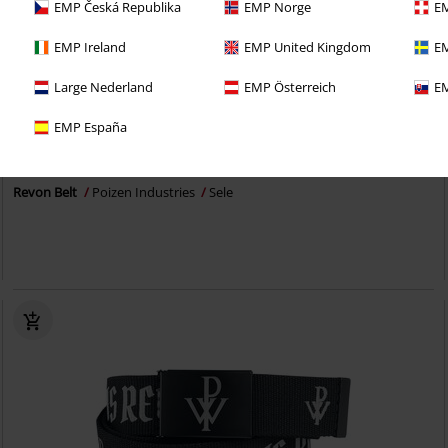
EMP Česká Republika
EMP Norge
EM
EMP Ireland
EMP United Kingdom
EM
Large Nederland
EMP Österreich
EM
%
EMP España
289:-
Revon Belt
Poizen Industries
Sele