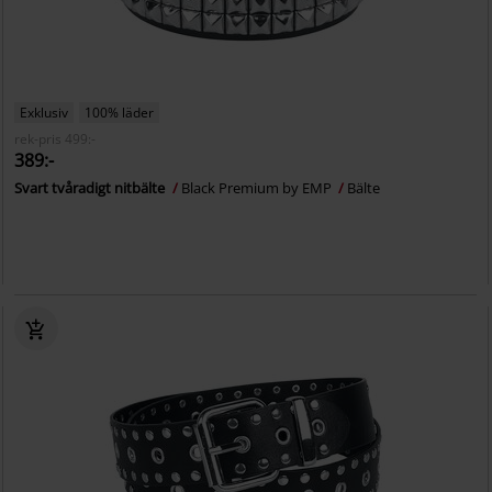
Exklusiv
100% läder
rek-pris
499:-
389:-
Svart tvåradigt nitbälte
Black Premium by EMP
Bälte