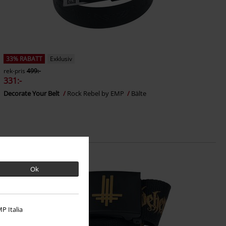
33% RABATT
Exklusiv
rek-pris
499:-
331:-
Decorate Your Belt
Rock Rebel by EMP
Bälte
Ok
P Italia