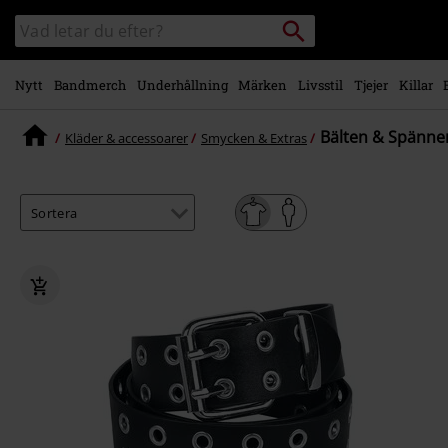
Gå till
Sök
Sök
huvudinnehåll
i
katalogen
Nytt
Bandmerch
Underhållning
Märken
Livsstil
Tjejer
Killar
Bälten & Spännen
Kläder & accessoarer
Smycken & Extras