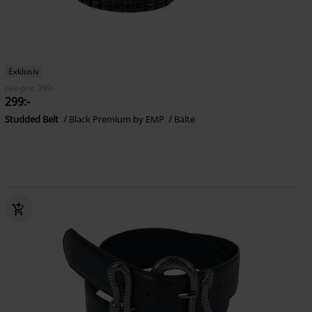
Exklusiv
rek-pris
399:-
299:-
Studded Belt
Black Premium by EMP
Bälte