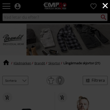
×
EMP
0
-
Musik,
Sök
Sök
Film,
i
TV
katalogen
&
Spelmerch
-
Alternativt
Mode
Klädmärken
Brandit
Skjortor
Långärmade skjortor (21)
Filtrera