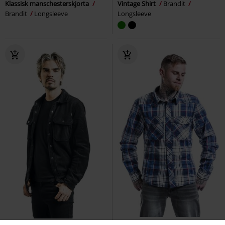
Klassisk manschesterskjorta
Vintage Shirt
Brandit
Brandit
Longsleeve
Longsleeve