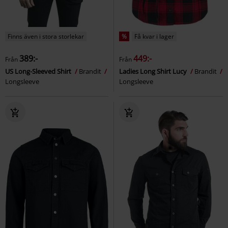
Finns även i stora storlekar
%
Få kvar i lager
389:-
449:-
Från
Från
US Long-Sleeved Shirt
Brandit
Ladies Long Shirt Lucy
Brandit
Longsleeve
Longsleeve