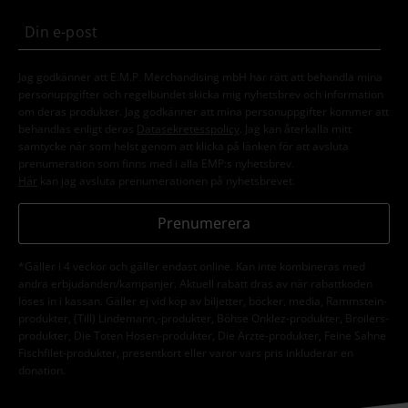
Jag godkänner att E.M.P. Merchandising mbH har rätt att behandla mina
personuppgifter och regelbundet skicka mig nyhetsbrev och information
om deras produkter. Jag godkänner att mina personuppgifter kommer att
behandlas enligt deras
Datasekretesspolicy
. Jag kan återkalla mitt
samtycke när som helst genom att klicka på länken för att avsluta
prenumeration som finns med i alla EMP:s nyhetsbrev.
Här
kan jag avsluta prenumerationen på nyhetsbrevet.
Prenumerera
*Gäller i 4 veckor och gäller endast online. Kan inte kombineras med
andra erbjudanden/kampanjer. Aktuell rabatt dras av när rabattkoden
löses in i kassan. Gäller ej vid köp av biljetter, böcker, media, Rammstein-
produkter, (Till) Lindemann,-produkter, Böhse Onklez-produkter, Broilers-
produkter, Die Toten Hosen-produkter, Die Ärzte-produkter, Feine Sahne
Fischfilet-produkter, presentkort eller varor vars pris inkluderar en
donation.