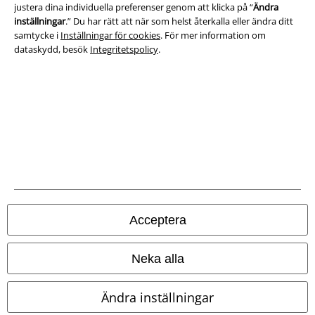
justera dina individuella preferenser genom att klicka på “
Ändra
Försäkran om överensstämmelse
inställningar
.” Du har rätt att när som helst återkalla eller ändra ditt
samtycke i
Inställningar för cookies
. För mer information om
dataskydd, besök
Integritetspolicy
.
Information om tillgänglighet
Inställningar för cookies
Bekräfta ångrat köp
Alla priser inkl. moms.
Fraktkostnad tillkommer.
© 1986-2026 E.M.P. Merchandising HGmbH
Acceptera
Våra onlinebutiker
Neka alla
EMP International
Ändra inställningar
EMP France