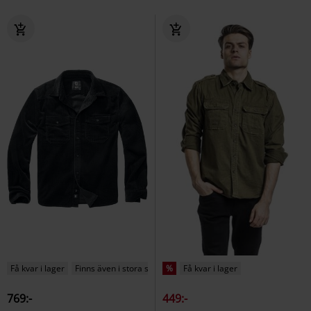
Få kvar i lager
Finns även i stora storlekar
%
Få kvar i lager
769:-
449:-