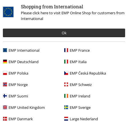
Få kvar i lager
Finns även i stora storlekar
Få kvar i lager
Shopping from International
Please click here to visit EMP Online Shop for customers from
519:-
519:-
International
Jeff Fleeceskjorta
Brandit
Checkshirt
Brandit
Longsleeve
Longsleeve
Ok
EMP International
EMP France
EMP Deutschland
EMP Italia
EMP Polska
EMP Česká Republika
EMP Norge
EMP Schweiz
EMP Suomi
EMP Ireland
EMP United Kingdom
EMP Sverige
EMP Danmark
Large Nederland