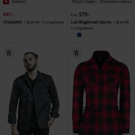
%
Exklusiv
Få kvar i lager
Finns även i stora st
441:-
579:-
Från
Checkshirt
Brandit
Longsleeve
Luis långärmad skjorta
Brandit
Longsleeve