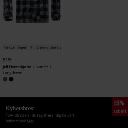
Få kvar i lager
Finns även i stora storlekar
519:-
Jeff Fleeceskjorta
Brandit
Longsleeve
15%
Nyhetsbrev
rabatt
15% rabatt när du registrerar dig för vårt
nyhetsbrev!
Mer