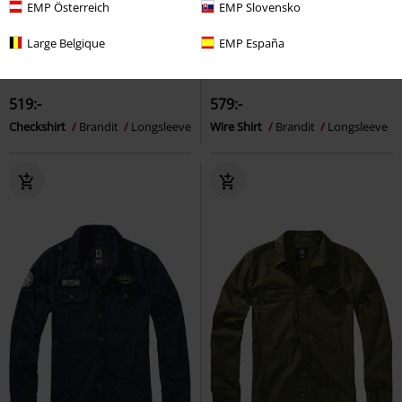
EMP Österreich
EMP Slovensko
Large Belgique
EMP España
Få kvar i lager
Exklusiv
Få kvar i lager
Exklusiv
519:-
579:-
Checkshirt
Brandit
Longsleeve
Wire Shirt
Brandit
Longsleeve