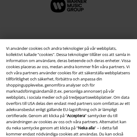
Vi använder cookies och andra teknologier på vår webbplats,
kollektivt kallade “cookies". Dessa teknologier tillåter oss att samla in
information om användare, deras beteende och deras enheter. Vissa
cookies placeras av oss, medan andra kommer från våra partners. Vi
och våra partners använder cookies för att säkerställa webbplatsens
tillförlitlighet och säkerhet, förbättra och anpassa din
Juridisk information/Villkor
shoppingupplevelse, genomföra analyser och för
Villkor
marknadsföringsändamål (t.ex. personliga annonser) på vår
webbplats, i sociala medier och på tredjepartswebbplatser. Om data
överförs till USA delas den endast med partners som omfattas av ett
Om oss
adekvansbeslut enligt gällande EU-lagstiftning och är lämpligt
certifierade. Genom att klicka på “
Acceptera
” samtycker du till
Ladda ner villkoren
användningen av cookies av oss och våra partners. Alternativt kan
du neka samtycke genom att klicka på “
Neka alla
” – i detta fall
Avfallshantering och miljöskydd
kommer endast nödvändiga cookies att användas. Du kan också