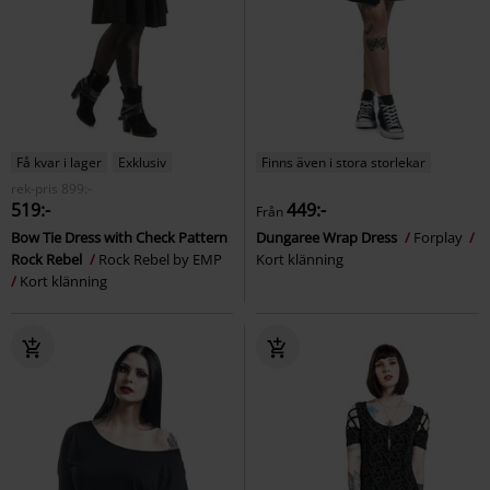
Få kvar i lager
Exklusiv
Finns även i stora storlekar
rek-pris
899:-
519:-
449:-
Från
Bow Tie Dress with Check Pattern
Dungaree Wrap Dress
Forplay
Rock Rebel
Rock Rebel by EMP
Kort klänning
Kort klänning