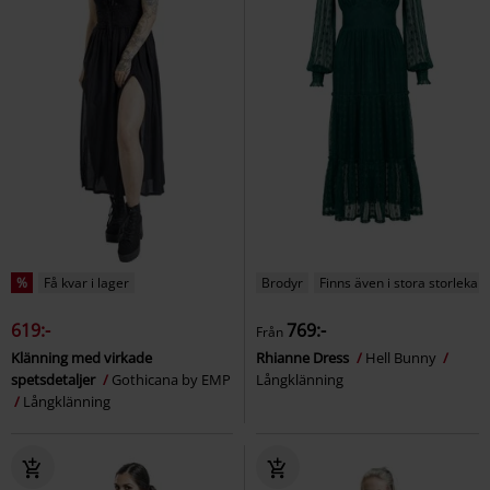
%
Få kvar i lager
Brodyr
Finns även i stora storlekar
619:-
769:-
Från
Klänning med virkade
Rhianne Dress
Hell Bunny
spetsdetaljer
Gothicana by EMP
Långklänning
Långklänning