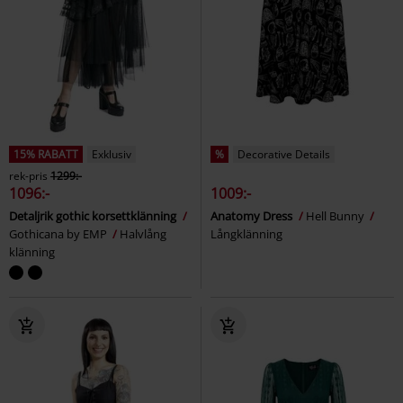
15% RABATT
Exklusiv
%
Decorative Details
rek-pris
1299:-
1096:-
1009:-
Detaljrik gothic korsettklänning
Anatomy Dress
Hell Bunny
Gothicana by EMP
Halvlång
Långklänning
klänning