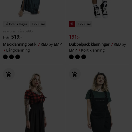
Få kvar i lager
Exklusiv
%
Exklusiv
rek-pris
Från
699:-
519:-
191:-
Från
Maxiklänning batik
RED by EMP
Dubbelpack klänningar
RED by
Långklänning
EMP
Kort klänning