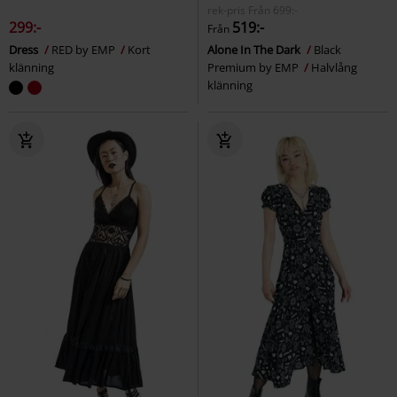
rek-pris
Från
699:-
299:-
519:-
Från
Dress
RED by EMP
Kort
Alone In The Dark
Black
klänning
Premium by EMP
Halvlång
klänning