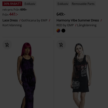
36% RABATT
Exklusiv
Exklusiv
Removable Parts
rek-pris
Från
699:-
441:-
649:-
Från
Lace Dress
Gothicana by EMP
Harmony Vibe Summer Dress
Kort klänning
RED by EMP
Långklänning