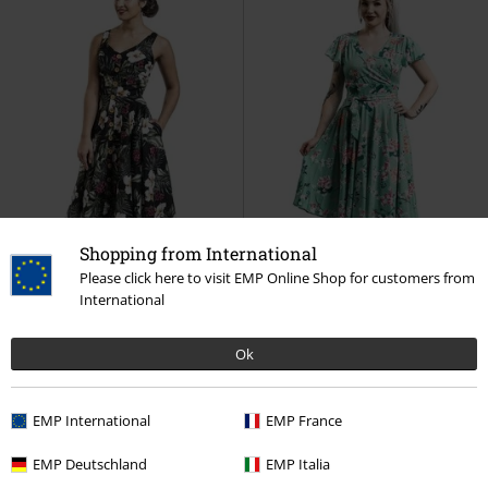
Shopping from International
Please click here to visit EMP Online Shop for customers from
International
%
Få kvar i lager
Ok
%
Finns även i stora storlekar
769:-
809:-
Från
Från
EMP International
EMP France
Tahiti 50's Dress
Hell Bunny
Midori Dress
Hell Bunny
Kort
Halvlång klänning
klänning
EMP Deutschland
EMP Italia