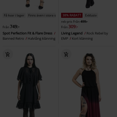
Få kvar i lager
Finns även i stora storlekar
38% RABATT
Exklusiv
rek-pris
Från
499:-
749:-
309:-
Från
Från
Spot Perfection Fit & Flare Dress
Living Legend
Rock Rebel by
Banned Retro
Halvlång klänning
EMP
Kort klänning