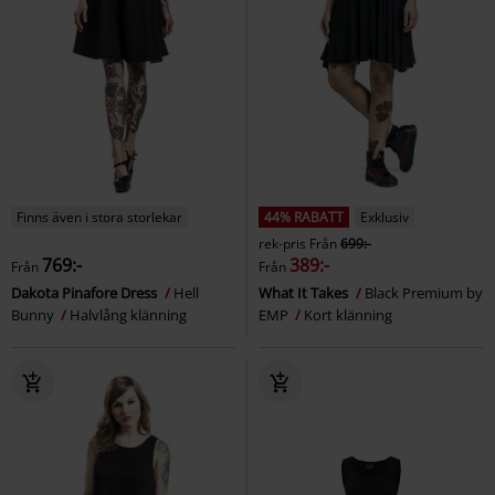
Finns även i stora storlekar
44% RABATT
Exklusiv
rek-pris
Från
699:-
769:-
389:-
Från
Från
Dakota Pinafore Dress
Hell
What It Takes
Black Premium by
Bunny
Halvlång klänning
EMP
Kort klänning