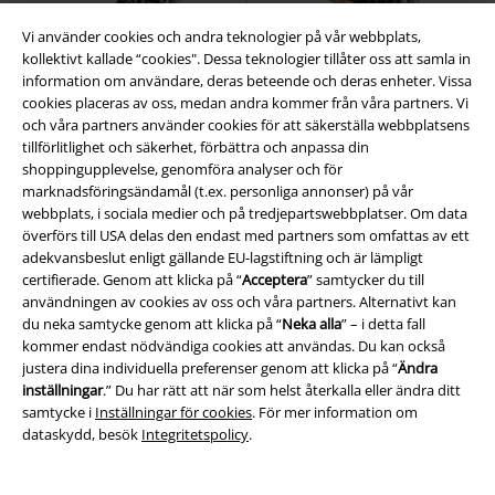
Vi använder cookies och andra teknologier på vår webbplats,
kollektivt kallade “cookies". Dessa teknologier tillåter oss att samla in
information om användare, deras beteende och deras enheter. Vissa
cookies placeras av oss, medan andra kommer från våra partners. Vi
och våra partners använder cookies för att säkerställa webbplatsens
tillförlitlighet och säkerhet, förbättra och anpassa din
shoppingupplevelse, genomföra analyser och för
marknadsföringsändamål (t.ex. personliga annonser) på vår
webbplats, i sociala medier och på tredjepartswebbplatser. Om data
överförs till USA delas den endast med partners som omfattas av ett
adekvansbeslut enligt gällande EU-lagstiftning och är lämpligt
35% RABATT
Exklusiv
40% RABATT
Exklusiv
certifierade. Genom att klicka på “
Acceptera
” samtycker du till
rek-pris
799:-
rek-pris
1299:-
användningen av cookies av oss och våra partners. Alternativt kan
519:-
769:-
du neka samtycke genom att klicka på “
Neka alla
” – i detta fall
Maxiklänning med sol- mån- och
Detaljrik gothic korsettklänning
kommer endast nödvändiga cookies att användas. Du kan också
stjärntryck
Gothicana by EMP
Gothicana by EMP
Halvlång
justera dina individuella preferenser genom att klicka på “
Ändra
Långklänning
klänning
inställningar
.” Du har rätt att när som helst återkalla eller ändra ditt
samtycke i
Inställningar för cookies
. För mer information om
dataskydd, besök
Integritetspolicy
.