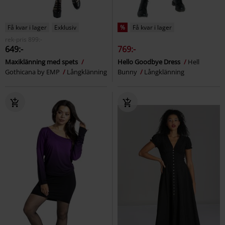
Få kvar i lager
Exklusiv
%
Få kvar i lager
rek-pris
899:-
649:-
769:-
Maxiklänning med spets
Hello Goodbye Dress
Hell
Gothicana by EMP
Långklänning
Bunny
Långklänning