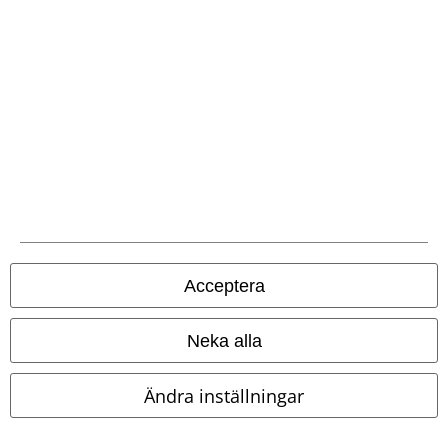
Acceptera
Finns även i stora storlekar
%
Exklusiv
Neka alla
1129:-
389:-
Från
Solaris Dress
Hell Bunny
The Witching Hour
Gothicana
Ändra inställningar
Halvlång klänning
by EMP
Kort klänning