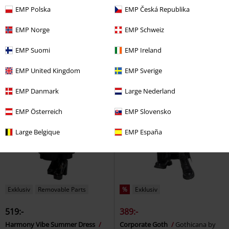
EMP Polska
EMP Česká Republika
EMP Norge
EMP Schweiz
EMP Suomi
EMP Ireland
EMP United Kingdom
EMP Sverige
EMP Danmark
Large Nederland
EMP Österreich
EMP Slovensko
Large Belgique
EMP España
Exklusiv
Removable Parts
%
Exklusiv
519:-
389:-
Harmony Vibe Summer Dress
Corporate Goth
Gothicana by