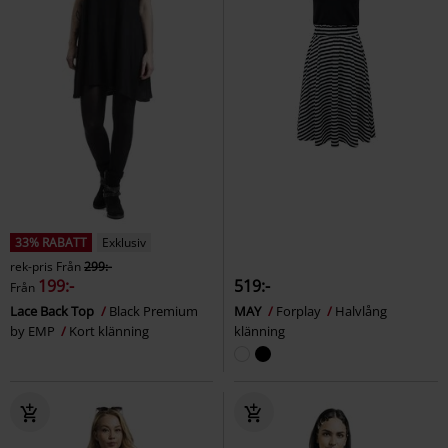
33% RABATT
Exklusiv
rek-pris
Från
299:-
199:-
519:-
Från
Lace Back Top
Black Premium
MAY
Forplay
Halvlång
by EMP
Kort klänning
klänning