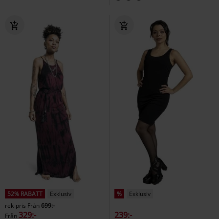
52% RABATT
Exklusiv
%
Exklusiv
rek-pris
Från
699:-
329:-
239:-
Från