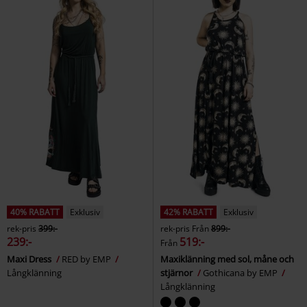
40% RABATT
Exklusiv
42% RABATT
Exklusiv
rek-pris
399:-
rek-pris
Från
899:-
239:-
519:-
Från
Maxi Dress
RED by EMP
Maxiklänning med sol, måne och
Långklänning
stjärnor
Gothicana by EMP
Långklänning