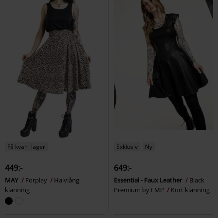
Få kvar i lager
Exklusiv
Ny
449:-
649:-
MAY
Forplay
Halvlång
Essential - Faux Leather
Black
klänning
Premium by EMP
Kort klänning