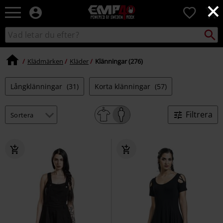
×
EMP
0
-
Musik,
Sök
Sök
Film,
i
TV
katalogen
&
Klädmärken
Kläder
Klänningar (276)
Spelmerch
-
Långklänningar
(31)
Korta klänningar
(57)
Alternativt
Mode
Filtrera