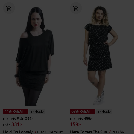
44% RABATT
Exklusiv
68% RABATT
Exklusiv
rek-pris
Från
599:-
rek-pris
499:-
331:-
159:-
Från
Hold On Loosely
Black Premium
Here Comes The Sun
RED by