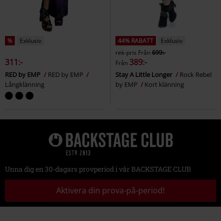
%
Exklusiv
44% RABATT
Exklusiv
rek-pris
Från
699:-
311:-
389:-
Från
RED by EMP
RED by EMP
Stay A Little Longer
Rock Rebel
Långklänning
by EMP
Kort klänning
Unna dig en 30-dagars provperiod i vår BACKSTAGE CLUB
Aktivera din prova-på-period!