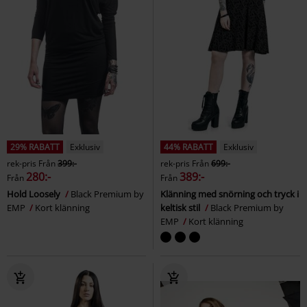
29% RABATT
Exklusiv
44% RABATT
Exklusiv
rek-pris
Från
399:-
rek-pris
Från
699:-
280:-
389:-
Från
Från
Hold Loosely
Black Premium by
Klänning med snörning och tryck i
EMP
Kort klänning
keltisk stil
Black Premium by
EMP
Kort klänning