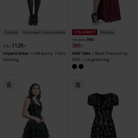
Exklusiv
Finns även i stora storlekar
51% RABATT
Exklusiv
rek-pris
799:-
1129:-
389:-
Från
Imperia Dress
Hell Bunny
Kort
Wild Tales
Black Premium by
klänning
EMP
Långklänning