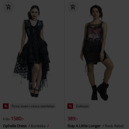
%
Finns även i stora storlekar
%
Exklusiv
1580:-
389:-
Från
Ophelie Dress
Burleska
Stay A Little Longer
Rock Rebel