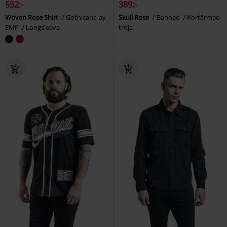
552:-
389:-
Woven Rose Shirt
Gothicana by
Skull Rose
Banned
Kortärmad
EMP
Longsleeve
tröja