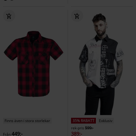
Finns även i stora storlekar
35% RABATT
Exklusiv
rek-pris
599:-
449:-
389:-
Från