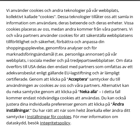
Vi använder cookies och andra teknologier på vår webbplats,
kollektivt kallade “cookies". Dessa teknologier tillåter oss att samla in
information om användare, deras beteende och deras enheter. Vissa
cookies placeras av oss, medan andra kommer från våra partners. Vi
och våra partners använder cookies för att säkerställa webbplatsens
tillförlitlighet och säkerhet, förbättra och anpassa din
shoppingupplevelse, genomföra analyser och för
marknadsföringsändamål (t.ex. personliga annonser) på vår
webbplats, i sociala medier och på tredjepartswebbplatser. Om data
överförs till USA delas den endast med partners som omfattas av ett
adekvansbeslut enligt gällande EU-lagstiftning och är lämpligt
certifierade. Genom att klicka på “
Acceptera
” samtycker du till
användningen av cookies av oss och våra partners. Alternativt kan
du neka samtycke genom att klicka på “
Neka alla
” – i detta fall
kommer endast nödvändiga cookies att användas. Du kan också
justera dina individuella preferenser genom att klicka på “
Ändra
inställningar
.” Du har rätt att när som helst återkalla eller ändra ditt
samtycke i
Inställningar för cookies
. För mer information om
dataskydd, besök
Integritetspolicy
.
Få kvar i lager
Finns även i stora storlekar
%
Exklusiv
579:-
552:-
Från