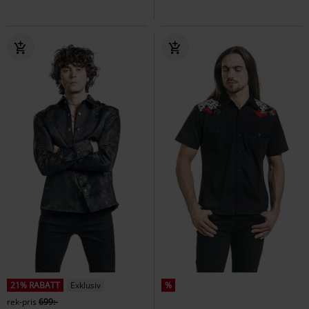
21% RABATT
Exklusiv
%
rek-pris
699:-