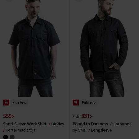
%
Patches
%
Exklusiv
559:-
331:-
Från
Short Sleeve Work Shirt
Dickies
Bound to Darkness
Gothicana
Kortärmad tröja
by EMP
Longsleeve