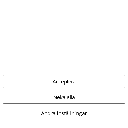
Luis långärmad skjorta
Brandit
Asia Dreams Flowers Blouse
Longsleeve
Pussy Deluxe
Longsleeve
Acceptera
Neka alla
Ändra inställningar