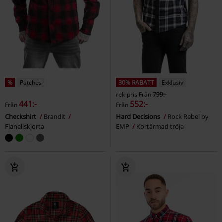
%
Patches
30% RABATT
Exklusiv
rek-pris
Från
799:-
441:-
552:-
Från
Från
Checkshirt
Brandit
Hard Decisions
Rock Rebel by
Flanellskjorta
EMP
Kortärmad tröja