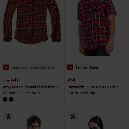
%
Finns även i stora storlekar
%
Få kvar i lager
441:-
434:-
Från
Amy Tartan Flannel Checkshirt
Brixworth
Lonsdale London
Brandit
Flanellskjorta
Kortärmad tröja