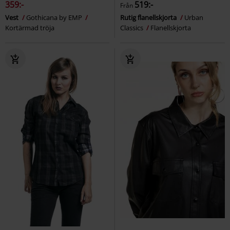
359:-
519:-
Från
Vest
Gothicana by EMP
Rutig flanellskjorta
Urban
Kortärmad tröja
Classics
Flanellskjorta