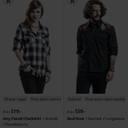
Få kvar i lager
Finns även i stora storlekar
Exklusiv
Finns även i stora storlekar
519:-
559:-
Från
Från
Amy Flanell Checkshirt
Brandit
Skull Rose
Banned
Longsleeve
Flanellskjorta