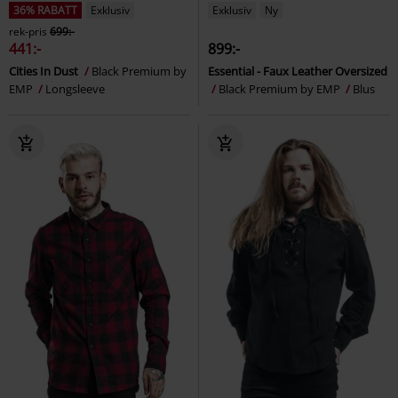
36% RABATT
Exklusiv
Exklusiv
Ny
rek-pris
699:-
441:-
899:-
Cities In Dust
Black Premium by
Essential - Faux Leather Oversized
EMP
Longsleeve
Black Premium by EMP
Blus