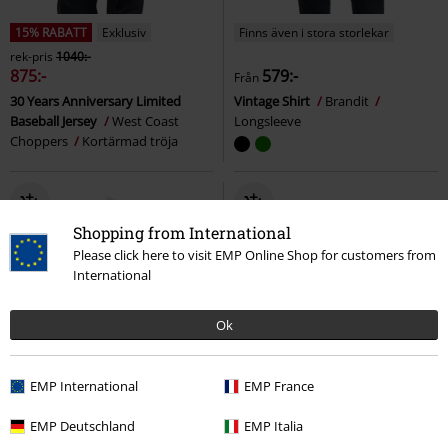
15% RABATT
Exklusiv
Finns även i stora storlekar
rek-pris
1040:-
875:-
579:-
Från
30 Years Anniversary Limited
Vintage Shirt
Brandit
Baseball Jersey
West Coast
Longsleeve
Choppers
Kortärmad tröja
Shopping from International
Please click here to visit EMP Online Shop for customers from
International
Ok
EMP International
EMP France
EMP Deutschland
EMP Italia