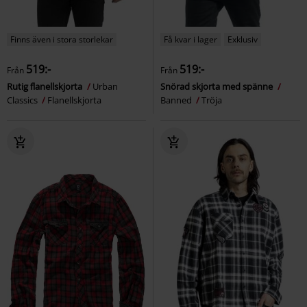
Finns även i stora storlekar
Få kvar i lager
Exklusiv
519:-
519:-
Från
Från
Rutig flanellskjorta
Urban
Snörad skjorta med spänne
Classics
Flanellskjorta
Banned
Tröja