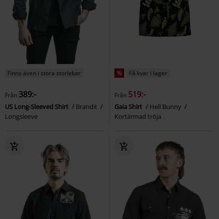
Finns även i stora storlekar
%
Få kvar i lager
389:-
519:-
Från
Från
US Long-Sleeved Shirt
Brandit
Gaia Shirt
Hell Bunny
Longsleeve
Kortärmad tröja