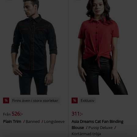
%
Finns även i stora storlekar
%
Exklusiv
526:-
311:-
Från
Plain Trim
Banned
Longsleeve
Asia Dreams Cat Fan Binding
Blouse
Pussy Deluxe
Kortärmad tröja