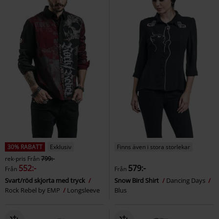
30% RABATT
Exklusiv
Finns även i stora storlekar
rek-pris
Från
799:-
552:-
579:-
Från
Från
Svart/röd skjorta med tryck
Snow Bird Shirt
Dancing Days
Rock Rebel by EMP
Longsleeve
Blus