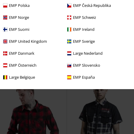
EMP Polska
EMP Česká Republika
EMP Norge
EMP Schweiz
EMP Suomi
EMP Ireland
%
%
Finns även i stora storlekar
EMP United Kingdom
EMP Sverige
492:-
441:-
Från
Från
Vintage Shirt
Brandit
Girls Vintage Shirts Longsleeve
EMP Danmark
Large Nederland
Longsleeve
Brandit
Longsleeve
EMP Österreich
EMP Slovensko
Large Belgique
EMP España