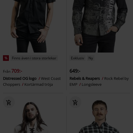
%
Finns även i stora storlekar
Exklusiv
Ny
709:-
649:-
Från
Distressed OG logo
West Coast
Rebels & Reapers
Rock Rebel by
Choppers
Kortärmad tröja
EMP
Longsleeve