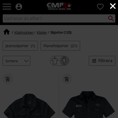
×
EMP
0
-
Musik,
Sök
Sök
Film,
i
TV
katalogen
&
Klädmärken
Kläder
Skjortor (120)
Spelmerch
-
Jeansskjortor
(1)
Flanellskjortor
(21)
Alternativt
Mode
Filtrera