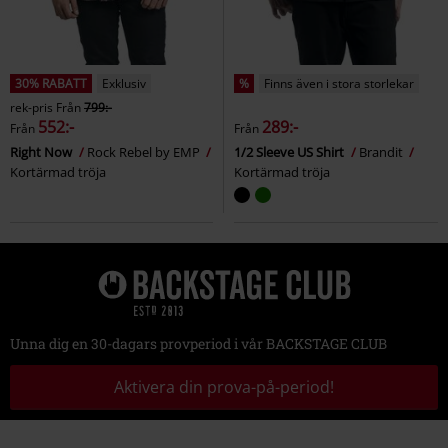
30% RABATT
Exklusiv
%
Finns även i stora storlekar
rek-pris
Från
799:-
552:-
289:-
Från
Från
Right Now
Rock Rebel by EMP
1/2 Sleeve US Shirt
Brandit
Kortärmad tröja
Kortärmad tröja
Unna dig en 30-dagars provperiod i vår BACKSTAGE CLUB
Aktivera din prova-på-period!