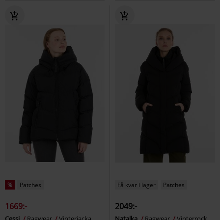
%
Patches
Få kvar i lager
Patches
1669:-
2049:-
Cessi
Ragwear
Vinterjacka
Natalka
Ragwear
Vinterrock