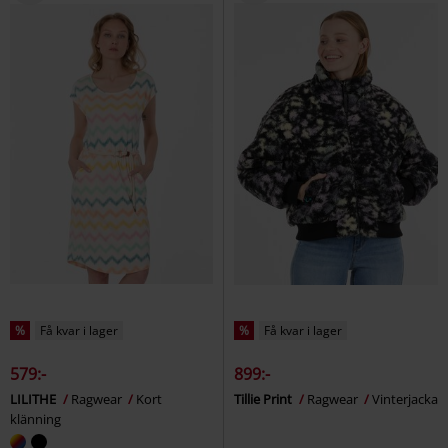
%
Få kvar i lager
%
Få kvar i lager
579:-
899:-
LILITHE
Ragwear
Kort
Tillie Print
Ragwear
Vinterjacka
klänning