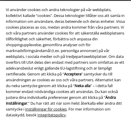
Vi använder cookies och andra teknologier på vår webbplats,
kollektivt kallade “cookies". Dessa teknologier tillåter oss att samla in
information om användare, deras beteende och deras enheter. Vissa
cookies placeras av oss, medan andra kommer från våra partners. Vi
och våra partners använder cookies för att säkerställa webbplatsens
tillförlitlighet och säkerhet, förbättra och anpassa din
shoppingupplevelse, genomföra analyser och för
marknadsföringsändamål (t.ex. personliga annonser) på vår
webbplats, i sociala medier och på tredjepartswebbplatser. Om data
överförs till USA delas den endast med partners som omfattas av ett
adekvansbeslut enligt gällande EU-lagstiftning och är lämpligt
certifierade. Genom att klicka på “
Acceptera
” samtycker du till
användningen av cookies av oss och våra partners. Alternativt kan
du neka samtycke genom att klicka på “
Neka alla
” – i detta fall
kommer endast nödvändiga cookies att användas. Du kan också
justera dina individuella preferenser genom att klicka på “
Ändra
inställningar
.” Du har rätt att när som helst återkalla eller ändra ditt
samtycke i
Inställningar för cookies
. För mer information om
%
Få kvar i lager
Få kvar i lager
dataskydd, besök
Integritetspolicy
.
1159:-
299:-
Dankka Warm
Ragwear
Julyana Print B
Ragwear
Topp