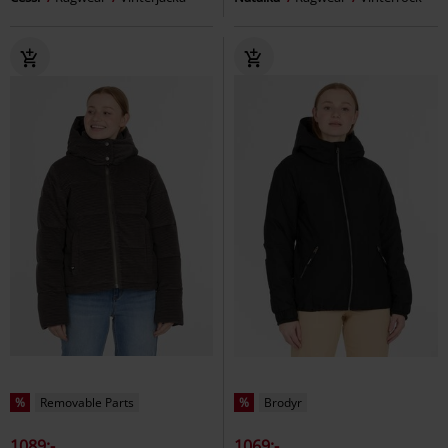
%
Removable Parts
%
Brodyr
1089:-
1069:-