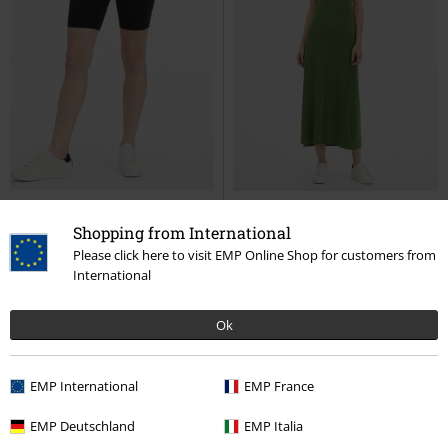
Shopping from International
%
%
Få kvar i lager
Please click here to visit EMP Online Shop for customers from
International
309:-
389:-
Giny Shorts
Ragwear
Shorts
Liassa
Ragwear
Långklänning
Ok
EMP International
EMP France
EMP Deutschland
EMP Italia