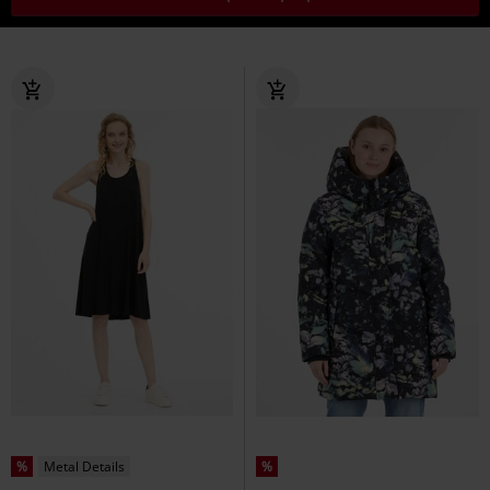
%
Metal Details
%