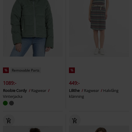
%
Removable Parts
%
1089:-
449:-
Roobie Cordy
Ragwear
Lilithe
Ragwear
Halvlång
Vinterjacka
klänning