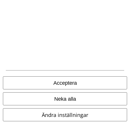
Vinterjacka
Acceptera
Neka alla
Ändra inställningar
%
Få kvar i lager
%
Få kvar i lager