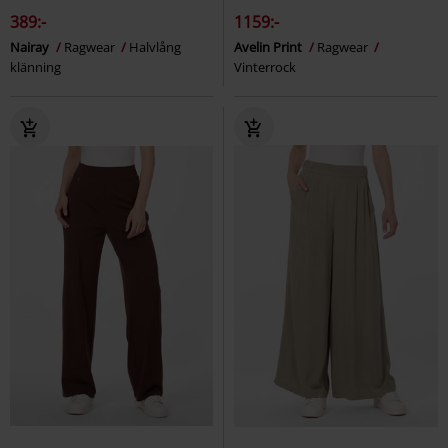
389:-
1159:-
Nairay
Ragwear
Halvlång
Avelin Print
Ragwear
klänning
Vinterrock