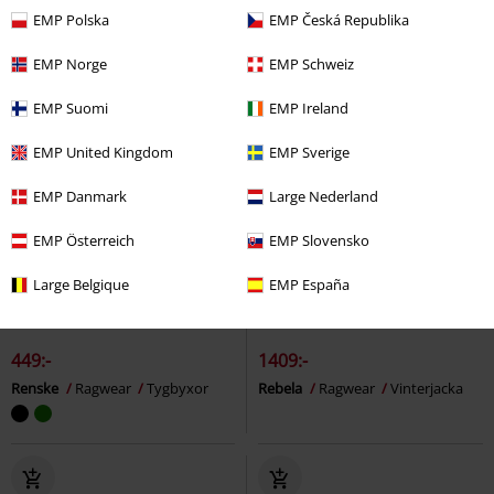
EMP Polska
EMP Česká Republika
EMP Norge
EMP Schweiz
EMP Suomi
EMP Ireland
EMP United Kingdom
EMP Sverige
EMP Danmark
Large Nederland
EMP Österreich
EMP Slovensko
Large Belgique
EMP España
%
Få kvar i lager
%
Få kvar i lager
449:-
1409:-
Renske
Ragwear
Tygbyxor
Rebela
Ragwear
Vinterjacka