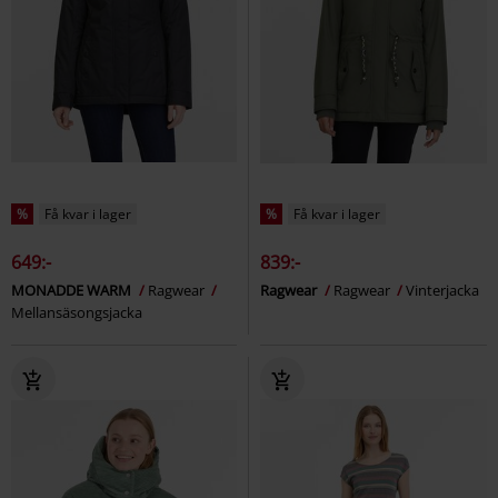
%
Få kvar i lager
%
Få kvar i lager
649:-
839:-
MONADDE WARM
Ragwear
Ragwear
Ragwear
Vinterjacka
Mellansäsongsjacka