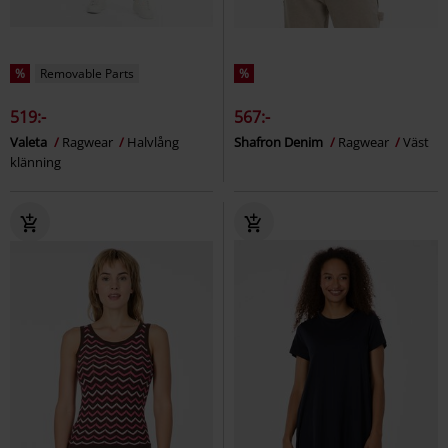
%
Removable Parts
%
519:-
567:-
Valeta
Ragwear
Halvlång
Shafron Denim
Ragwear
Väst
klänning