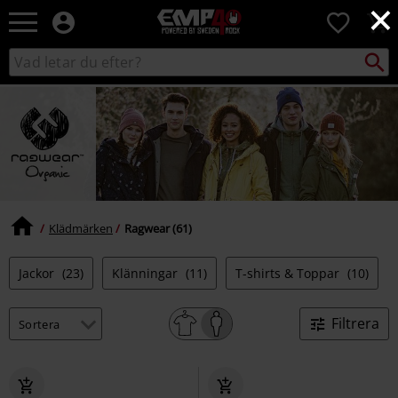
×
EMP
0
-
Musik,
Sök
Sök
Film,
i
TV
katalogen
&
Spelmerch
-
Alternativt
Mode
Klädmärken
Ragwear (61)
Jackor
(23)
Klänningar
(11)
T-shirts & Toppar
(10)
Filtrera