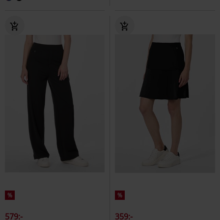
%
%
579:-
359:-