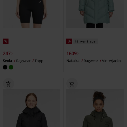
%
%
Få kvar i lager
247:-
1609:-
Seola
Ragwear
Topp
Natalka
Ragwear
Vinterjacka