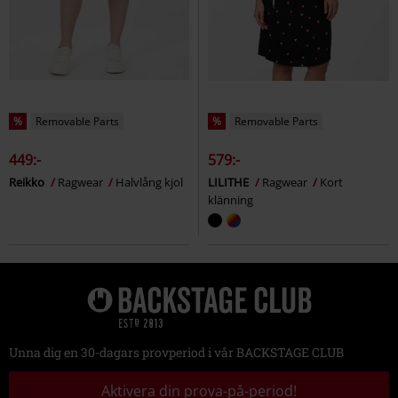
%
Removable Parts
%
Removable Parts
449:-
579:-
Reikko
Ragwear
Halvlång kjol
LILITHE
Ragwear
Kort
klänning
Unna dig en 30-dagars provperiod i vår BACKSTAGE CLUB
Aktivera din prova-på-period!