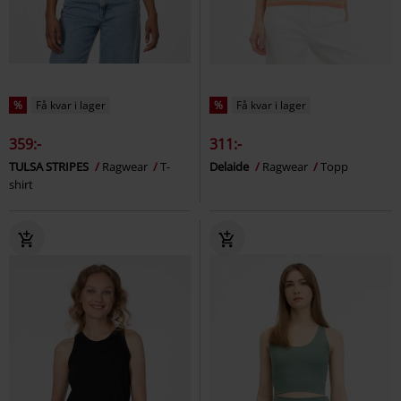
%
Få kvar i lager
%
Få kvar i lager
359:-
311:-
TULSA STRIPES
Ragwear
T-
Delaide
Ragwear
Topp
shirt