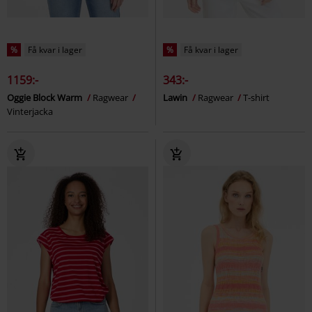
%
Få kvar i lager
%
Få kvar i lager
1159:-
343:-
Oggie Block Warm
Ragwear
Lawin
Ragwear
T-shirt
Vinterjacka