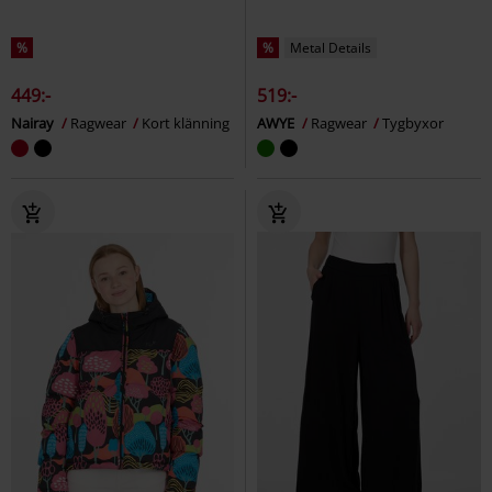
%
%
Metal Details
449:-
519:-
Nairay
Ragwear
Kort klänning
AWYE
Ragwear
Tygbyxor