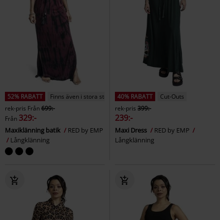
52% RABATT
Finns även i stora storlekar
40% RABATT
Cut-Outs
rek-pris
Från
699:-
rek-pris
399:-
329:-
239:-
Från
Maxiklänning batik
RED by EMP
Maxi Dress
RED by EMP
Långklänning
Långklänning