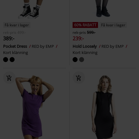
Få kvar i lager
60% RABATT
Få kvar i lager
rek-pris
499:-
rek-pris
599:-
389:-
239:-
Pocket Dress
RED by EMP
Hold Loosely
RED by EMP
Kort klänning
Kort klänning