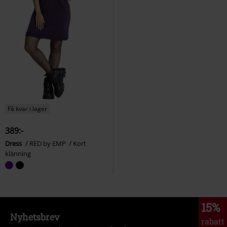
Få kvar i lager
389:-
Dress
RED by EMP
Kort
klänning
15%
Nyhetsbrev
rabatt