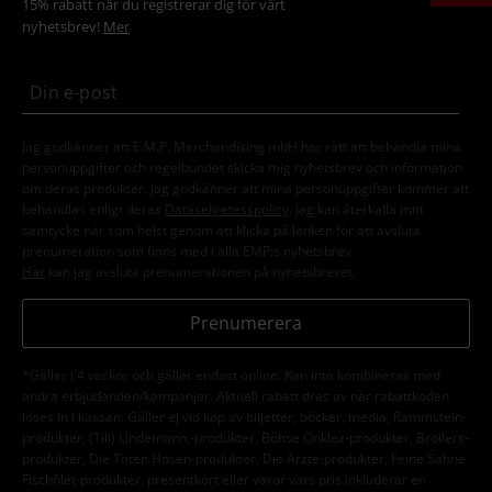
15% rabatt när du registrerar dig för vårt
nyhetsbrev!
Mer
Jag godkänner att E.M.P. Merchandising mbH har rätt att behandla mina
personuppgifter och regelbundet skicka mig nyhetsbrev och information
om deras produkter. Jag godkänner att mina personuppgifter kommer att
behandlas enligt deras
Datasekretesspolicy
. Jag kan återkalla mitt
samtycke när som helst genom att klicka på länken för att avsluta
prenumeration som finns med i alla EMP:s nyhetsbrev.
Här
kan jag avsluta prenumerationen på nyhetsbrevet.
Prenumerera
*Gäller i 4 veckor och gäller endast online. Kan inte kombineras med
andra erbjudanden/kampanjer. Aktuell rabatt dras av när rabattkoden
löses in i kassan. Gäller ej vid köp av biljetter, böcker, media, Rammstein-
produkter, (Till) Lindemann,-produkter, Böhse Onklez-produkter, Broilers-
produkter, Die Toten Hosen-produkter, Die Ärzte-produkter, Feine Sahne
Fischfilet-produkter, presentkort eller varor vars pris inkluderar en