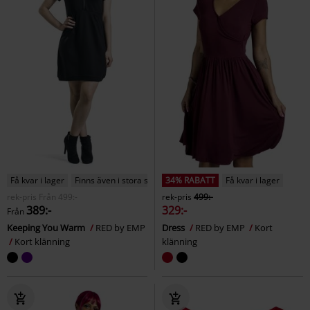
Få kvar i lager
Finns även i stora storlekar
34% RABATT
Få kvar i lager
rek-pris
Från
499:-
rek-pris
499:-
389:-
329:-
Från
Keeping You Warm
RED by EMP
Dress
RED by EMP
Kort
Kort klänning
klänning