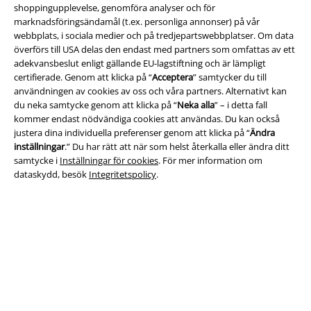
Returnera en vara
shoppingupplevelse, genomföra analyser och för
marknadsföringsändamål (t.ex. personliga annonser) på vår
Generell storleksguide
webbplats, i sociala medier och på tredjepartswebbplatser. Om data
överförs till USA delas den endast med partners som omfattas av ett
Avsluta mitt BSC-medlemskap
adekvansbeslut enligt gällande EU-lagstiftning och är lämpligt
certifierade. Genom att klicka på “
Acceptera
” samtycker du till
Betalningsmetod
användningen av cookies av oss och våra partners. Alternativt kan
du neka samtycke genom att klicka på “
Neka alla
” – i detta fall
kommer endast nödvändiga cookies att användas. Du kan också
justera dina individuella preferenser genom att klicka på “
Ändra
Dina erbjudanden
inställningar
.” Du har rätt att när som helst återkalla eller ändra ditt
samtycke i
Inställningar för cookies
. För mer information om
dataskydd, besök
Integritetspolicy
.
Tävlingar
Beställ EMP-presentkort
Studentrabatt
EMP Backstage Club