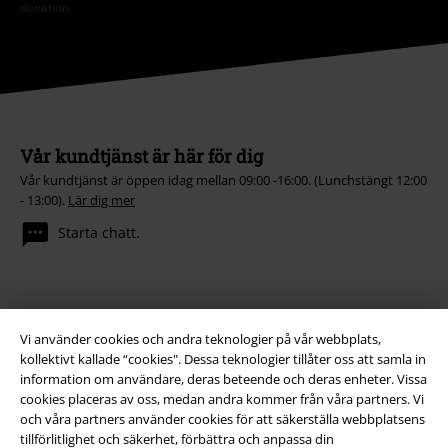
donation.
Vår kundtjänst är här för dig
Vår kundtjänst är öppen idag mellan 09:00 -16:00. (Lunchstängt 12:00
- 13:00).
Lär dig mer
Starta chatt.
Kundservice
Vi använder cookies och andra teknologier på vår webbplats,
kollektivt kallade “cookies". Dessa teknologier tillåter oss att samla in
Hjälp
information om användare, deras beteende och deras enheter. Vissa
cookies placeras av oss, medan andra kommer från våra partners. Vi
Returpolicy
och våra partners använder cookies för att säkerställa webbplatsens
tillförlitlighet och säkerhet, förbättra och anpassa din