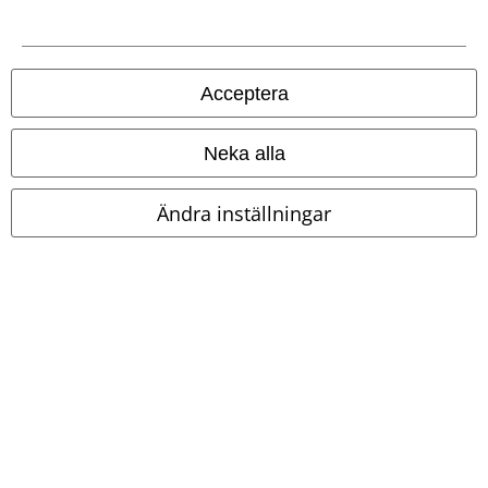
Om EMP
Partner-program
Acceptera
Hållbarhet
Neka alla
Ändra inställningar
Bli en del av gemenskapen!