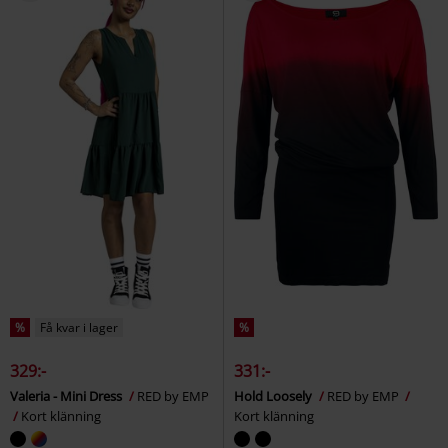
%
Få kvar i lager
%
329:-
331:-
Valeria - Mini Dress
RED by EMP
Hold Loosely
RED by EMP
Kort klänning
Kort klänning