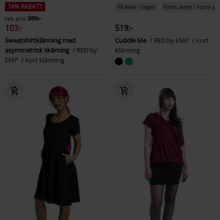
74% RABATT
Få kvar i lager
Finns även i stora st
rek-pris
399:-
103:-
519:-
Sweatshirtklänning med
Cuddle Me
RED by EMP
Kort
asymmetrisk skärning
RED by
klänning
EMP
Kort klänning