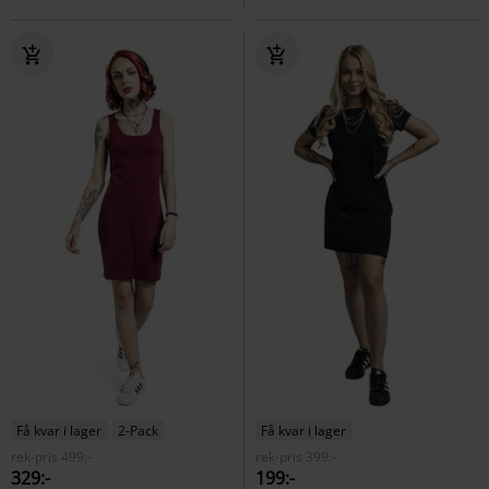
Få kvar i lager
2-Pack
Få kvar i lager
rek-pris
499:-
rek-pris
399:-
329:-
199:-