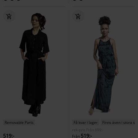
Removable Parts
Få kvar i lager
Finns även i stora st
rek-pris
Från
699:-
519:-
519:-
Från