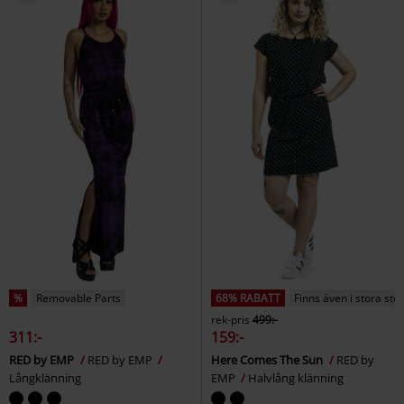
%
Removable Parts
68% RABATT
Finns även i stora sto
rek-pris
499:-
311:-
159:-
RED by EMP
RED by EMP
Here Comes The Sun
RED by
Långklänning
EMP
Halvlång klänning