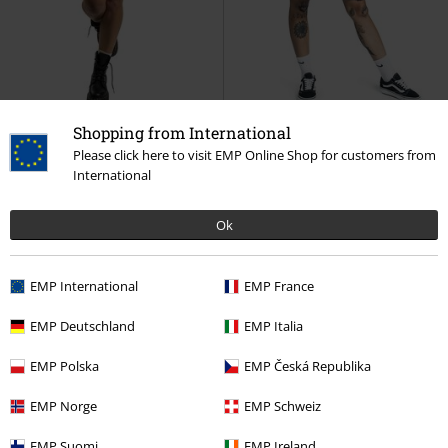
Få kvar i lager
Patches
48% RABATT
Få kvar i lager
Shopping from International
rek-pris
599:-
Please click here to visit EMP Online Shop for customers from
199:-
311:-
International
Basic T-shirtklänning
RED by
Pocket Dress
RED by EMP
Kort
EMP
Kort klänning
klänning
Ok
EMP International
EMP France
EMP Deutschland
EMP Italia
EMP Polska
EMP Česká Republika
EMP Norge
EMP Schweiz
EMP Suomi
EMP Ireland