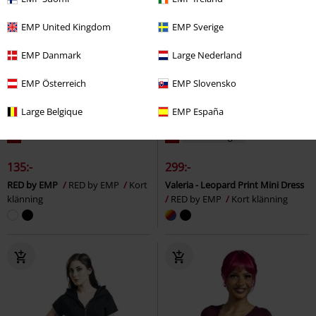
EMP United Kingdom
EMP Sverige
EMP Danmark
Large Nederland
EMP Österreich
EMP Slovensko
Large Belgique
EMP España
%
%
Få kvar i lager
135:-
299:-
RED by EMP
RED by EMP
Kort
Valeria - Leopard Print Mini Dress
klänning
RED by EMP
Kort klänning