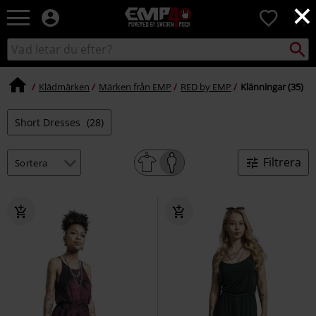
×
EMP
0
-
Musik,
Sök
Sök
Film,
i
TV
katalogen
&
Klädmärken
Märken från EMP
RED by EMP
Klänningar (35)
Spelmerch
-
Short Dresses
(28)
Alternativt
Mode
Filtrera