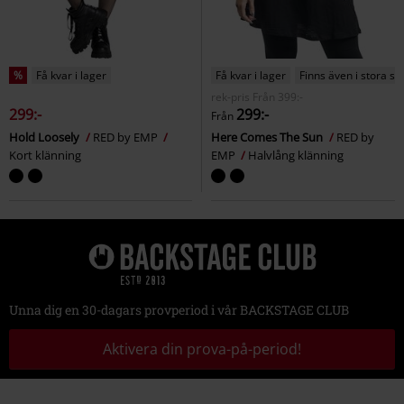
%
Få kvar i lager
Få kvar i lager
Finns även i stora st
rek-pris
Från
399:-
299:-
299:-
Från
Hold Loosely
RED by EMP
Here Comes The Sun
RED by
Kort klänning
EMP
Halvlång klänning
Unna dig en 30-dagars provperiod i vår BACKSTAGE CLUB
Aktivera din prova-på-period!