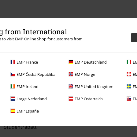
 from International
re to visit EMP Online Shop for customers from
0 - 13:00).
Lär dig mer
EMP France
EMP Deutschland
EM
EMP Česká Republika
EMP Norge
EM
EMP Ireland
EMP United Kingdom
EM
Dina erbjudanden
Large Nederland
EMP Österreich
EM
Tävlingar
EMP España
Beställ EMP-presentkort
Studentrabatt