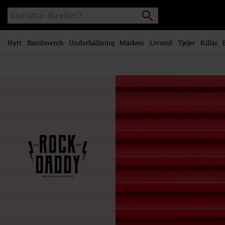
Gå till
Sök
Sök
huvudinnehåll
i
katalogen
Nytt
Bandmerch
Underhållning
Märken
Livsstil
Tjejer
Killar