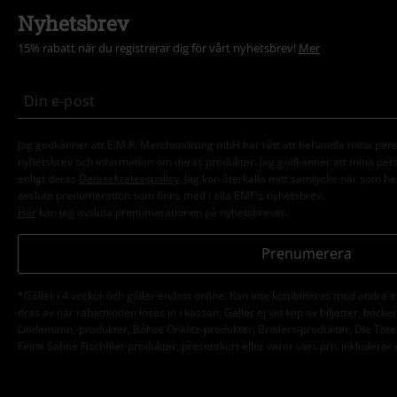
Nyhetsbrev
15% rabatt när du registrerar dig för vårt nyhetsbrev!
Mer
Jag godkänner att E.M.P. Merchandising mbH har rätt att behandla mina per
nyhetsbrev och information om deras produkter. Jag godkänner att mina pe
enligt deras
Datasekretesspolicy
. Jag kan återkalla mitt samtycke när som hel
avsluta prenumeration som finns med i alla EMP:s nyhetsbrev.
Här
kan jag avsluta prenumerationen på nyhetsbrevet.
Prenumerera
*Gäller i 4 veckor och gäller endast online. Kan inte kombineras med andra 
dras av när rabattkoden löses in i kassan. Gäller ej vid köp av biljetter, böck
Lindemann,-produkter, Böhse Onklez-produkter, Broilers-produkter, Die Tote
Feine Sahne Fischfilet-produkter, presentkort eller varor vars pris inkluderar