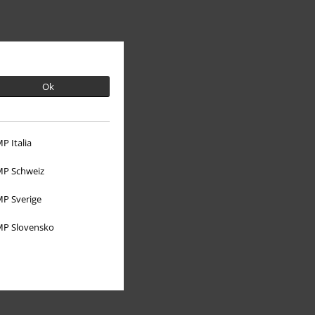
Ok
P Italia
P Schweiz
P Sverige
Om EMP
P Slovensko
Partner-program
Hållbarhet