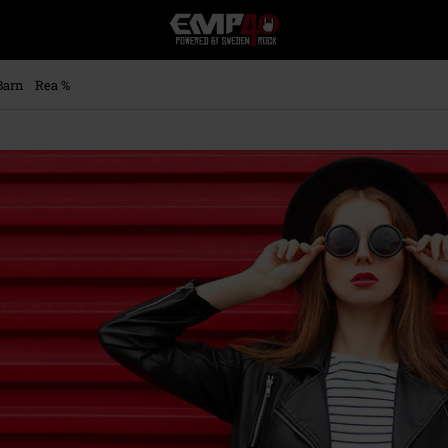
EMP
-
Musik,
Film,
Barn
Rea %
TV
&
Spelmerch
-
Alternativt
Mode