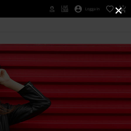
×
0
Logga in