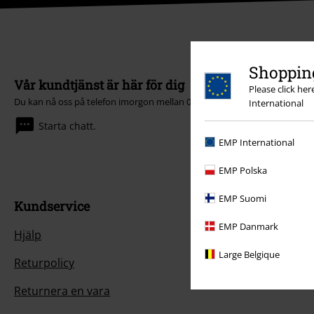
Shopping
Vår kundtjänst är här för dig
Please click he
Du kan nå oss på telefon imorgon mellan 09:00 - 16:00. (Lunchstängt 12:0
International
Starta chatt.
EMP International
EMP Polska
EMP Suomi
Kundservice
EMP Danmark
Hjälp
Large Belgique
Returpolicy
Returnera en vara