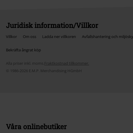
Juridisk information/Villkor
Villkor
Om oss
Ladda ner villkoren
Avfallshantering och miljösk
Bekräfta ångrat köp
Alla priser inkl. moms.
Fraktkostnad tillkommer.
© 1986-2026 E.M.P. Merchandising HGmbH
Våra onlinebutiker