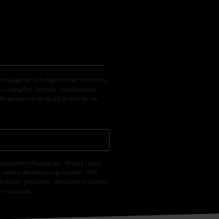
sonuppgifter och regelbundet skicka mig
rsonuppgifter kommer att behandlas
st genom att klicka på länken för att
erbjudanden/kampanjer. Aktuell rabatt
er, media, Rammstein-produkter, (Till)
n Hosen-produkter, Die Ärzte-produkter,
 en donation.