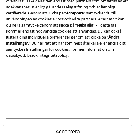
överförs till USA delas den endast med partners som omfattas av ett
Om oss
adekvansbeslut enligt gällande EU-lagstiftning och är lämpligt
certifierade. Genom att klicka på “
Acceptera
” samtycker du till
Ladda ner villkoren
användningen av cookies av oss och våra partners. Alternativt kan
du neka samtycke genom att klicka på “
Neka alla
” – i detta fall
kommer endast nödvändiga cookies att användas. Du kan också
Avfallshantering och miljöskydd
justera dina individuella preferenser genom att klicka på “
Ändra
inställningar
.” Du har rätt att när som helst återkalla eller ändra ditt
Försäkran om överensstämmelse
samtycke i
Inställningar för cookies
. För mer information om
dataskydd, besök
Integritetspolicy
.
Information om tillgänglighet
Inställningar för cookies
Bekräfta ångrat köp
Alla priser inkl. moms.
Fraktkostnad tillkommer.
© 1986-2026 E.M.P. Merchandising HGmbH
Acceptera