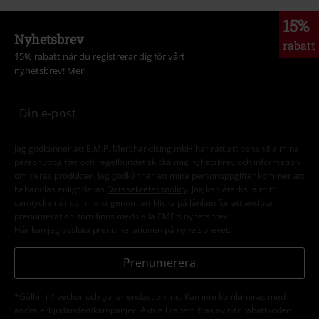
15%
Nyhetsbrev
rabatt
15% rabatt när du registrerar dig för vårt
nyhetsbrev!
Mer
Jag godkänner att E.M.P. Merchandising mbH har rätt att behandla mina
personuppgifter och regelbundet skicka mig nyhetsbrev och information
om deras produkter. Jag godkänner att mina personuppgifter kommer att
behandlas enligt deras
Datasekretesspolicy
. Jag kan återkalla mitt
samtycke när som helst genom att klicka på länken för att avsluta
prenumeration som finns med i alla EMP:s nyhetsbrev.
Här
kan jag avsluta prenumerationen på nyhetsbrevet.
Prenumerera
*Gäller i 4 veckor och gäller endast online. Kan inte kombineras med
andra erbjudanden/kampanjer. Aktuell rabatt dras av när rabattkoden