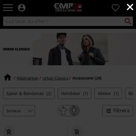
×
EMP
0
-
Musik,
Sök
Sök
Film,
i
TV
katalogen
&
Spelmerch
-
Alternativt
Mode
Klädmärken
Urban Classics
Accessoarer (24)
Sjalar & Bandanas
(2)
Handskar
(1)
Väskor
(1)
Bäl
Filtrera