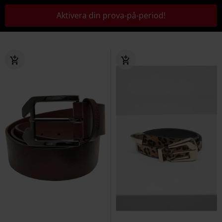
Aktivera din prova-på-period!