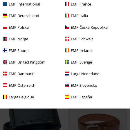
EMP International
EMP France
EMP Deutschland
EMP Italia
EMP Polska
EMP Česká Republika
%
Ny
EMP Norge
EMP Schweiz
110:-
199:-
EMP Suomi
EMP Ireland
Imitation Leather Basic Belt
Synthetic Leather Western Rivet
EMP United Kingdom
EMP Sverige
Urban Classics
Bälte
Urban Classics
Bälte
EMP Danmark
Large Nederland
EMP Österreich
EMP Slovensko
Large Belgique
EMP España