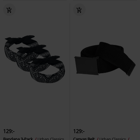
129:-
129:-
Bandana 3-Pack
Urban Classics
Canvas Belt
Urban Classics