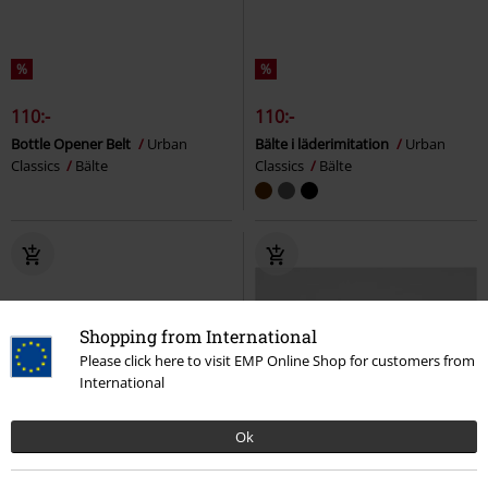
%
%
110:-
110:-
Bottle Opener Belt
Urban
Bälte i läderimitation
Urban
Classics
Bälte
Classics
Bälte
Shopping from International
Please click here to visit EMP Online Shop for customers from
International
Ok