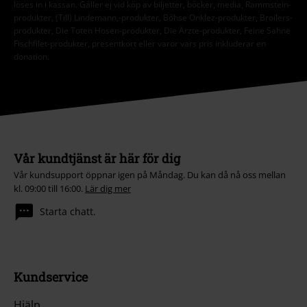
löses in i kassan. Gäller ej vid köp av biljetter, böcker, media, Rammstein-
produkter, (Till) Lindemann,-produkter, Böhse Onklez-produkter, Broilers-
produkter, Die Toten Hosen-produkter, Die Ärzte-produkter, Feine Sahne
Fischfilet-produkter, presentkort eller varor vars pris inkluderar en
donation.
Vår kundtjänst är här för dig
Vår kundsupport öppnar igen på Måndag. Du kan då nå oss mellan
kl. 09:00 till 16:00.
Lär dig mer
Starta chatt.
Kundservice
Hjälp