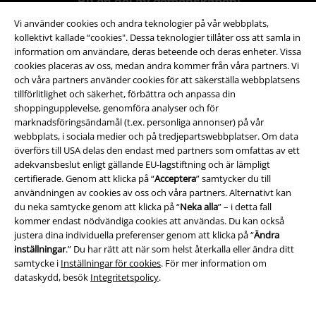
Bli en del av gemenskapen!
Vi använder cookies och andra teknologier på vår webbplats,
kollektivt kallade “cookies". Dessa teknologier tillåter oss att samla in
information om användare, deras beteende och deras enheter. Vissa
cookies placeras av oss, medan andra kommer från våra partners. Vi
och våra partners använder cookies för att säkerställa webbplatsens
tillförlitlighet och säkerhet, förbättra och anpassa din
shoppingupplevelse, genomföra analyser och för
marknadsföringsändamål (t.ex. personliga annonser) på vår
webbplats, i sociala medier och på tredjepartswebbplatser. Om data
Betalningsmetod
överförs till USA delas den endast med partners som omfattas av ett
adekvansbeslut enligt gällande EU-lagstiftning och är lämpligt
certifierade. Genom att klicka på “
Acceptera
” samtycker du till
användningen av cookies av oss och våra partners. Alternativt kan
du neka samtycke genom att klicka på “
Neka alla
” – i detta fall
kommer endast nödvändiga cookies att användas. Du kan också
justera dina individuella preferenser genom att klicka på “
Ändra
Frakt
inställningar
.” Du har rätt att när som helst återkalla eller ändra ditt
samtycke i
Inställningar för cookies
. För mer information om
dataskydd, besök
Integritetspolicy
.