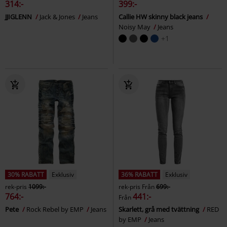
314:-
399:-
JJIGLENN
Jack & Jones
Jeans
Callie HW skinny black jeans
Noisy May
Jeans
+1
30% RABATT
Exklusiv
36% RABATT
Exklusiv
rek-pris
1099:-
rek-pris
Från
699:-
764:-
441:-
Från
Pete
Rock Rebel by EMP
Jeans
Skarlett, grå med tvättning
RED
by EMP
Jeans