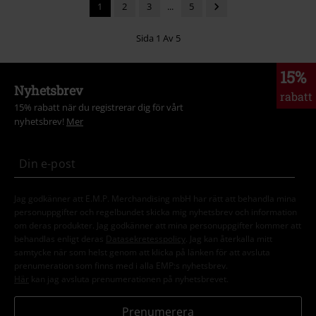
1
2
3
...
5
Sida 1 Av 5
15%
Nyhetsbrev
rabatt
15% rabatt när du registrerar dig för vårt
nyhetsbrev!
Mer
Jag godkänner att E.M.P. Merchandising mbH har rätt att behandla mina
personuppgifter och regelbundet skicka mig nyhetsbrev och information
om deras produkter. Jag godkänner att mina personuppgifter kommer att
behandlas enligt deras
Datasekretesspolicy
. Jag kan återkalla mitt
samtycke när som helst genom att klicka på länken för att avsluta
prenumeration som finns med i alla EMP:s nyhetsbrev.
Här
kan jag avsluta prenumerationen på nyhetsbrevet.
Prenumerera