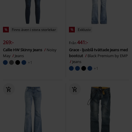
%
Finns även i stora storlekar
%
Exklusiv
269:-
441:-
Från
Callie HW Skinny Jeans
Noisy
Grace - ljusblå tvättade jeans med
May
Jeans
bootcut
Black Premium by EMP
Jeans
+1
+1