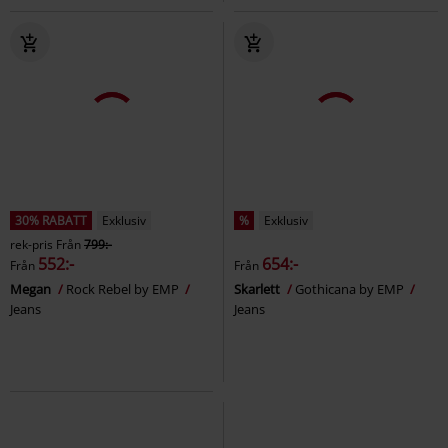
30% RABATT
Exklusiv
%
Exklusiv
rek-pris
Från
799:-
552:-
654:-
Från
Från
Megan
Rock Rebel by EMP
Skarlett
Gothicana by EMP
Jeans
Jeans