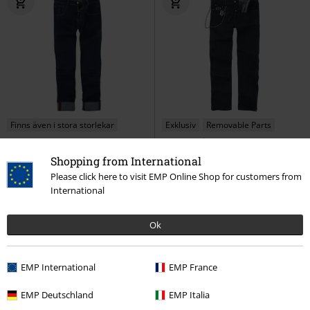
Finns även i stora storlekar
Exklusiv
Removable Parts
rek-pris
Från
1099:-
589:-
899:-
Från
Shopping from International
Rockabilly Slim
Banned Retro
EMP Signature Collection
Please click here to visit EMP Online Shop for customers from
Jeans
Motörhead
Jeans
International
Ok
EMP International
EMP France
EMP Deutschland
EMP Italia