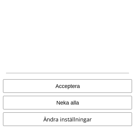
EMP-appen
Ladda ner EMP-appen nu och ta del av många fördelar!
A Warner Music Group Company
Acceptera
Neka alla
Ändra inställningar