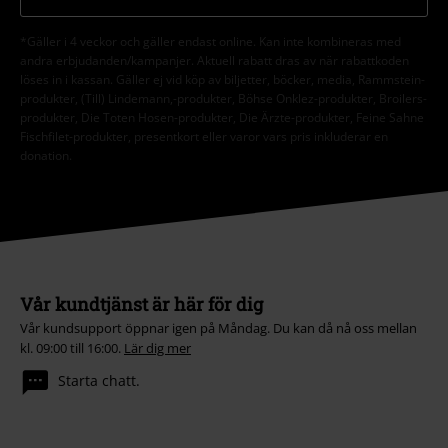
*Gäller i 4 veckor och gäller endast online. Kan inte kombineras med
andra erbjudanden/kampanjer. Aktuell rabatt dras av när rabattkoden
löses in i kassan. Gäller ej vid köp av biljetter, böcker, media, Rammstein-
produkter, (Till) Lindemann,-produkter, Böhse Onklez-produkter, Broilers-
produkter, Die Toten Hosen-produkter, Die Ärzte-produkter, Feine Sahne
Fischfilet-produkter, presentkort eller varor vars pris inkluderar en
donation.
Vår kundtjänst är här för dig
Vår kundsupport öppnar igen på Måndag. Du kan då nå oss mellan
kl. 09:00 till 16:00.
Lär dig mer
Starta chatt.