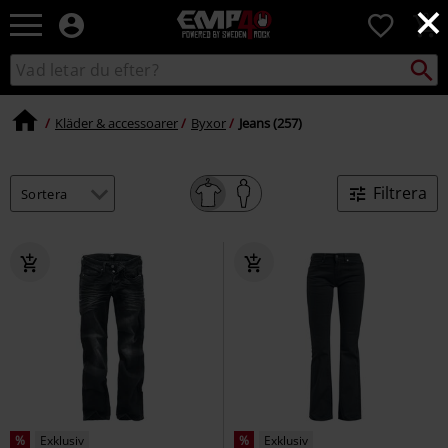
×
EMP
0
-
Musik,
Sök
Sök
Film,
i
TV
katalogen
&
Kläder & accessoarer
Byxor
Jeans (257)
Spelmerch
-
Alternativt
Filtrera
Mode
%
Exklusiv
%
Exklusiv