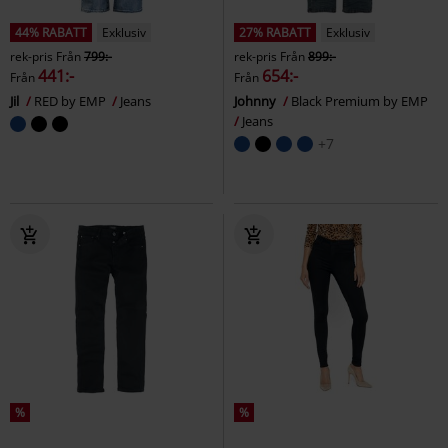
44% RABATT
Exklusiv
27% RABATT
Exklusiv
rek-pris
Från
799:-
rek-pris
Från
899:-
441:-
654:-
Från
Från
Jil
RED by EMP
Jeans
Johnny
Black Premium by EMP
Jeans
+7
%
%