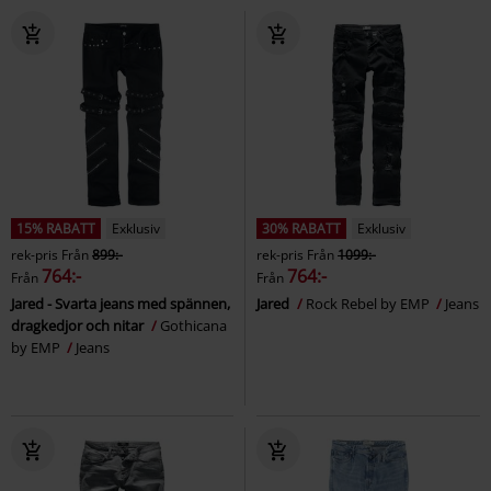
15% RABATT
Exklusiv
30% RABATT
Exklusiv
rek-pris
Från
899:-
rek-pris
Från
1099:-
764:-
764:-
Från
Från
Jared - Svarta jeans med spännen,
Jared
Rock Rebel by EMP
Jeans
dragkedjor och nitar
Gothicana
by EMP
Jeans