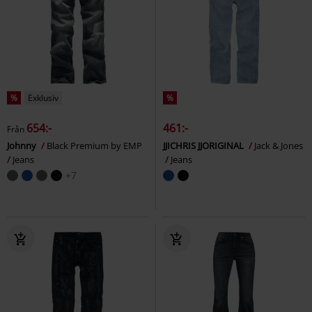
%
Exklusiv
%
654:-
461:-
Från
Johnny
Black Premium by EMP
JJICHRIS JJORIGINAL
Jack & Jones
Jeans
Jeans
+7