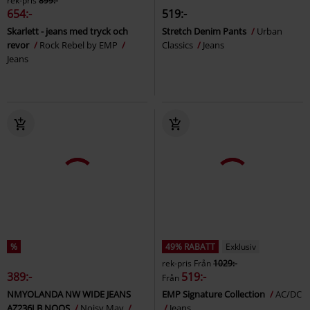
rek-pris
899:-
654:-
519:-
Skarlett - jeans med tryck och
Stretch Denim Pants
Urban
revor
Rock Rebel by EMP
Classics
Jeans
Jeans
%
49% RABATT
Exklusiv
rek-pris
Från
1029:-
389:-
519:-
Från
NMYOLANDA NW WIDE JEANS
EMP Signature Collection
AC/DC
AZ236LB NOOS
Noisy May
Jeans