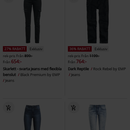
27% RABATT
Exklusiv
36% RABATT
Exklusiv
rek-pris
Från
899:-
rek-pris
Från
1199:-
654:-
764:-
Från
Från
Skarlett - svarta jeans med flexibla
Dark Reptile
Rock Rebel by EMP
benslut
Black Premium by EMP
Jeans
Jeans