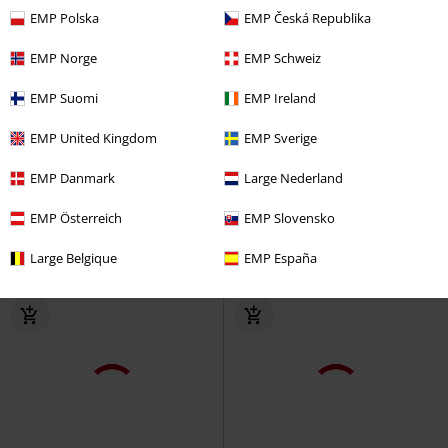
EMP Polska
EMP Česká Republika
EMP Norge
EMP Schweiz
EMP Suomi
EMP Ireland
%
Decorative Details
Exklusiv
rek-pris
799:-
EMP United Kingdom
EMP Sverige
769:-
649:-
EMP Danmark
Large Nederland
Punk Jeans
Devil Fashion
Megan
Black Premium by EMP
Jeans
Jeans
EMP Österreich
EMP Slovensko
Large Belgique
EMP España