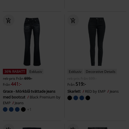
36% RABATT
Exklusiv
Exklusiv
Decorative Details
rek-pris
Från
699:-
rek-pris
Från
699:-
441:-
519:-
Från
Från
Grace - Mörkblå tvättade jeans
Skarlett
RED by EMP
Jeans
med bootcut
Black Premium by
EMP
Jeans
+1