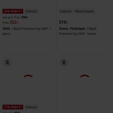
30% RABATT
Exklusiv
Exklusiv
Metal Details
rek-pris
Från
799:-
552:-
519:-
Från
Nicki
Black Premium by EMP
Grace - Pinstripes
Black
Jeans
Premium by EMP
Jeans
27% RABATT
Exklusiv