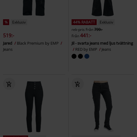
%
Exklusiv
44% RABATT
Exklusiv
rek-pris
Från
799:-
519:-
441:-
Från
Jared
Black Premium by EMP
Jil - svarta jeans med ljus tvättning
Jeans
RED by EMP
Jeans