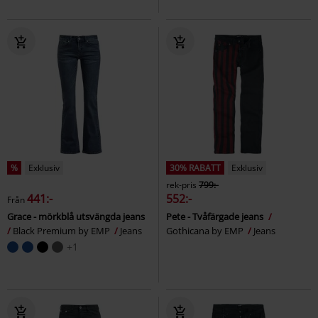
%
Exklusiv
30% RABATT
Exklusiv
rek-pris
799:-
441:-
552:-
Från
Grace - mörkblå utsvängda jeans
Pete - Tvåfärgade jeans
Black Premium by EMP
Jeans
Gothicana by EMP
Jeans
+1