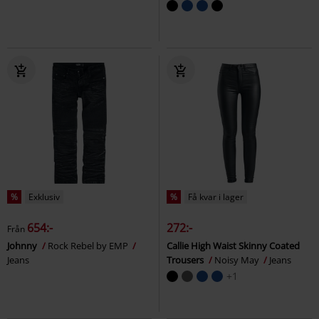
%
Exklusiv
%
Få kvar i lager
654:-
272:-
Från
Johnny
Rock Rebel by EMP
Callie High Waist Skinny Coated
Jeans
Trousers
Noisy May
Jeans
+1