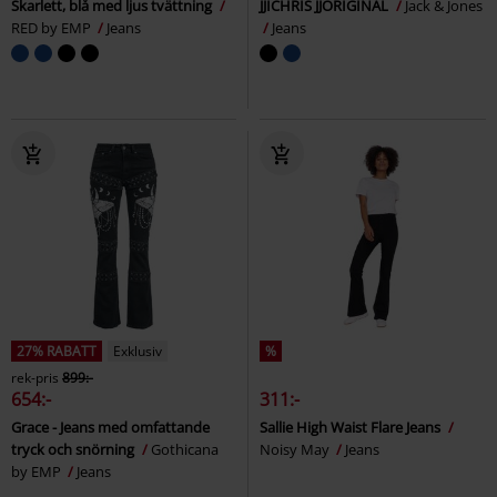
Skarlett, blå med ljus tvättning
JJICHRIS JJORIGINAL
Jack & Jones
RED by EMP
Jeans
Jeans
27% RABATT
Exklusiv
%
rek-pris
899:-
654:-
311:-
Grace - Jeans med omfattande
Sallie High Waist Flare Jeans
tryck och snörning
Gothicana
Noisy May
Jeans
by EMP
Jeans