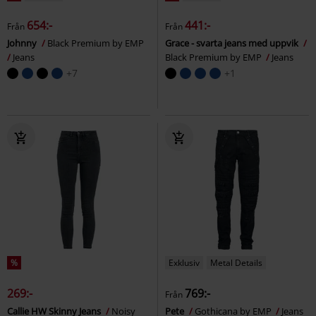
654:-
441:-
Från
Från
Johnny
Black Premium by EMP
Grace - svarta jeans med uppvik
Jeans
Black Premium by EMP
Jeans
+7
+1
%
Exklusiv
Metal Details
269:-
769:-
Från
Callie HW Skinny Jeans
Noisy
Pete
Gothicana by EMP
Jeans