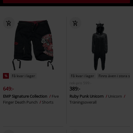
%
Få kvar i lager
Få kvar i lager
Finns även i stora st
rek-pris
599:-
649:-
389:-
EMP Signature Collection
Five
Ruby Punk Unicorn
Unicorn
Finger Death Punch
Shorts
Träningsoverall