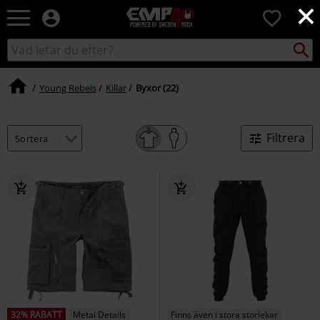
×
EMP
0
-
Musik,
Sök
Sök
Film,
i
TV
katalogen
&
Young Rebels
Killar
Byxor (22)
Spelmerch
-
Alternativt
Filtrera
Mode
32% RABATT
Metal Details
Finns även i stora storlekar