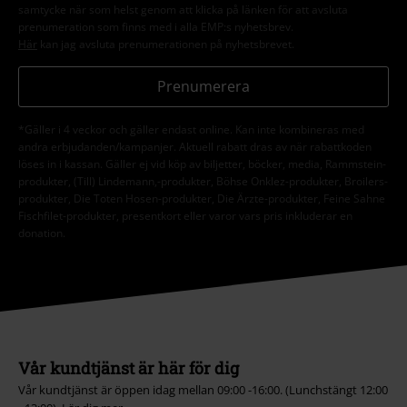
samtycke när som helst genom att klicka på länken för att avsluta
prenumeration som finns med i alla EMP:s nyhetsbrev.
Här
kan jag avsluta prenumerationen på nyhetsbrevet.
Prenumerera
*Gäller i 4 veckor och gäller endast online. Kan inte kombineras med
andra erbjudanden/kampanjer. Aktuell rabatt dras av när rabattkoden
löses in i kassan. Gäller ej vid köp av biljetter, böcker, media, Rammstein-
produkter, (Till) Lindemann,-produkter, Böhse Onklez-produkter, Broilers-
produkter, Die Toten Hosen-produkter, Die Ärzte-produkter, Feine Sahne
Fischfilet-produkter, presentkort eller varor vars pris inkluderar en
donation.
Vår kundtjänst är här för dig
Vår kundtjänst är öppen idag mellan 09:00 -16:00. (Lunchstängt 12:00