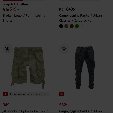
rek-pris
Från
769:-
519:-
649:-
Från
Från
Broken Logo
Rammstein
Cargo Jogging Pants
Urban
Shorts
Classics
Cargo-byxor
+1
%
Finns även i stora storlekar
%
949:-
552:-
Jet shorts
Alpha Industries
Cargo Jogging Pants
Urban