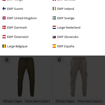
EMP Suomi
EMP Ireland
30% RABATT
Exklusiv
rek-pris
649:-
EMP United Kingdom
EMP Sverige
769:-
449:-
EMP Danmark
Large Nederland
Shadows - Ronin
Assassin's
EMP Signature Collection
Creed
Träningsbyxor
Slipknot
Shorts
EMP Österreich
EMP Slovensko
Large Belgique
EMP España
Få kvar i lager
Finns även i stora storlekar
Få kvar i lager
Finns även i stora st