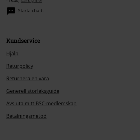
- 13:00).
Lär dig mer
Starta chatt.
Kundservice
Hjälp
Returpolicy
Returnera en vara
Generell storleksguide
Avsluta mitt BSC-medlemskap
Betalningsmetod