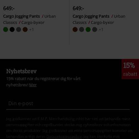
649:-
649:-
Cargo Jogging Pants
Urban
Cargo Jogging Pants
Urban
Classics
Cargo-byxor
Classics
Cargo-byxor
+1
+1
15%
Nyhetsbrev
rabatt
15% rabatt när du registrerar dig för vårt
nyhetsbrev!
Mer
Jag godkänner att E.M.P. Merchandising mbH har rätt att behandla mina
personuppgifter och regelbundet skicka mig nyhetsbrev och information
om deras produkter. Jag godkänner att mina personuppgifter kommer att
behandlas enligt deras
Datasekretesspolicy
. Jag kan återkalla mitt