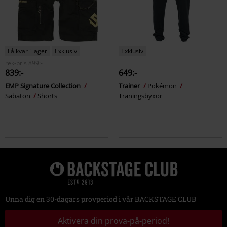
Få kvar i lager
Exklusiv
Exklusiv
rek-pris
899:-
839:-
649:-
EMP Signature Collection
Trainer
Pokémon
Sabaton
Shorts
Träningsbyxor
Unna dig en 30-dagars provperiod i vår BACKSTAGE CLUB
Aktivera din prova-på-period!