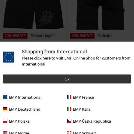
20% RABATT
Få kvar i lager
35% RABATT
Exklusiv
rek-pris
Från
649:-
rek-pris
899:-
519:-
579:-
Från
Shopping from International
EMP Signature Collection
EMP Signature Collection
Please click here to visit EMP Online Shop for customers from
Parkway Drive
Shorts
Electric Callboy
Shorts
International
Ok
EMP International
EMP France
EMP Deutschland
EMP Italia
EMP Polska
EMP Česká Republika
EMP Norge
EMP Schweiz