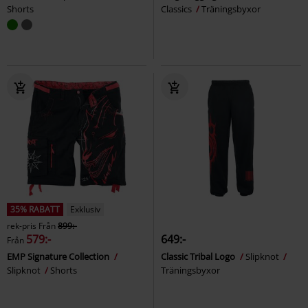
Shorts
Classics
Träningsbyxor
35% RABATT
Exklusiv
rek-pris
Från
899:-
579:-
649:-
Från
EMP Signature Collection
Classic Tribal Logo
Slipknot
Slipknot
Shorts
Träningsbyxor