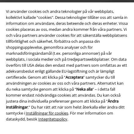
Vi använder cookies och andra teknologier på vår webbplats,
kollektivt kallade “cookies". Dessa teknologier tillåter oss att samla in
information om användare, deras beteende och deras enheter. Vissa
cookies placeras av oss, medan andra kommer från våra partners. Vi
Juridisk information/Villkor
och våra partners använder cookies för att säkerställa webbplatsens
tillförlitlighet och säkerhet, förbättra och anpassa din
Villkor
shoppingupplevelse, genomföra analyser och för
marknadsföringsändamål (t.ex. personliga annonser) på vår
Om oss
webbplats, i sociala medier och på tredjepartswebbplatser. Om data
överförs till USA delas den endast med partners som omfattas av ett
Ladda ner villkoren
adekvansbeslut enligt gällande EU-lagstiftning och är lämpligt
certifierade. Genom att klicka på “
Acceptera
” samtycker du till
användningen av cookies av oss och våra partners. Alternativt kan
Avfallshantering och miljöskydd
du neka samtycke genom att klicka på “
Neka alla
” – i detta fall
kommer endast nödvändiga cookies att användas. Du kan också
Försäkran om överensstämmelse
justera dina individuella preferenser genom att klicka på “
Ändra
inställningar
.” Du har rätt att när som helst återkalla eller ändra ditt
Information om tillgänglighet
samtycke i
Inställningar för cookies
. För mer information om
dataskydd, besök
Integritetspolicy
.
Inställningar för cookies