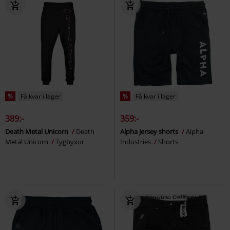
%
Få kvar i lager
%
Få kvar i lager
389:-
359:-
Death Metal Unicorn
Death
Alpha jersey shorts
Alpha
Metal Unicorn
Tygbyxor
Industries
Shorts