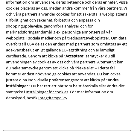
information om användare, deras beteende och deras enheter. Vissa
Juridisk information/Villkor
cookies placeras av oss, medan andra kommer från våra partners. Vi
och våra partners använder cookies för att säkerställa webbplatsens
Villkor
tillförlitlighet och säkerhet, förbättra och anpassa din
shoppingupplevelse, genomföra analyser och för
Om oss
marknadsföringsändamål (t.ex. personliga annonser) på vår
webbplats, i sociala medier och på tredjepartswebbplatser. Om data
överförs till USA delas den endast med partners som omfattas av ett
Ladda ner villkoren
adekvansbeslut enligt gällande EU-lagstiftning och är lämpligt
certifierade. Genom att klicka på “
Acceptera
” samtycker du till
Avfallshantering och miljöskydd
användningen av cookies av oss och våra partners. Alternativt kan
du neka samtycke genom att klicka på “
Neka alla
” – i detta fall
Försäkran om överensstämmelse
kommer endast nödvändiga cookies att användas. Du kan också
justera dina individuella preferenser genom att klicka på “
Ändra
Information om tillgänglighet
inställningar
.” Du har rätt att när som helst återkalla eller ändra ditt
samtycke i
Inställningar för cookies
. För mer information om
dataskydd, besök
Integritetspolicy
.
Inställningar för cookies
Bekräfta ångrat köp
Alla priser inkl. moms.
Fraktkostnad tillkommer.
© 1986-2026 E.M.P. Merchandising HGmbH