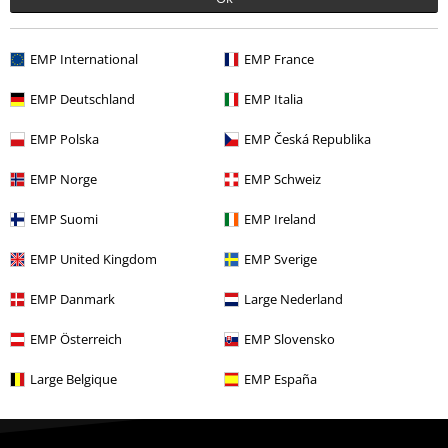
Beställ EMP-presentkort
Studentrabatt
EMP International
EMP International
EMP France
EMP France
EMP Backstage Club
EMP Deutschland
EMP Deutschland
EMP Italia
EMP Italia
EMP Polska
EMP Polska
EMP Česká Republika
EMP Česká Republika
EMP Norge
EMP Norge
EMP Schweiz
EMP Schweiz
Om EMP
EMP Suomi
EMP Suomi
EMP Ireland
EMP Ireland
Partner-program
EMP United Kingdom
EMP United Kingdom
EMP Sverige
EMP Sverige
Hållbarhet
EMP Danmark
EMP Danmark
Large Nederland
Large Nederland
EMP Österreich
EMP Österreich
EMP Slovensko
EMP Slovensko
Large Belgique
Large Belgique
EMP España
EMP España