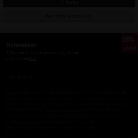
Tillbaka
Återgå till startsidan
15%
Nyhetsbrev
rabatt
15% rabatt när du registrerar dig för vårt
nyhetsbrev!
Mer
Jag godkänner att E.M.P. Merchandising mbH har rätt att behandla mina
personuppgifter och regelbundet skicka mig nyhetsbrev och information
om deras produkter. Jag godkänner att mina personuppgifter kommer att
behandlas enligt deras
Datasekretesspolicy
. Jag kan återkalla mitt
samtycke när som helst genom att klicka på länken för att avsluta
prenumeration som finns med i alla EMP:s nyhetsbrev.
Här
kan jag avsluta prenumerationen på nyhetsbrevet.