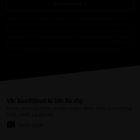
Prenumerera
*Gäller i 4 veckor och gäller endast online. Kan inte kombineras med
andra erbjudanden/kampanjer. Aktuell rabatt dras av när rabattkoden
löses in i kassan. Gäller ej vid köp av biljetter, böcker, media, Rammstein-
produkter, (Till) Lindemann,-produkter, Böhse Onklez-produkter, Broilers-
produkter, Die Toten Hosen-produkter, Die Ärzte-produkter, Feine Sahne
Fischfilet-produkter, presentkort eller varor vars pris inkluderar en
donation.
Vår kundtjänst är här för dig
Du kan nå oss på telefon imorgon mellan 09:00 - 16:00. (Lunchstängt
12:00 - 13:00).
Lär dig mer
Starta chatt.