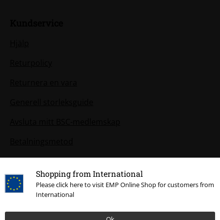
Kundservice
Hjälp
Returpolicy
Returnera en vara
Generell storleksguide
Avsluta mitt BSC-medlemskap
Betalningsmetod
Shopping from International
Shopping from International
Please click here to visit EMP Online Shop for customers from
Please click here to visit EMP Online Shop for customers from
Dina erbjudanden
International
International
Tävlingar
Ok
Ok