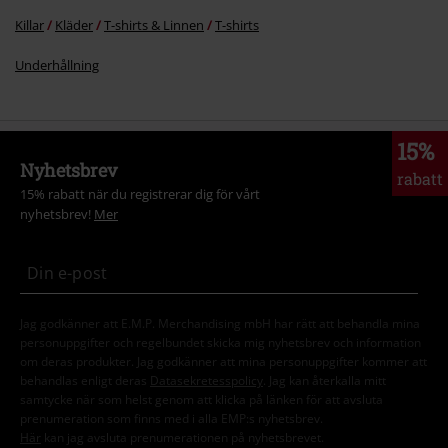
Killar
Kläder
T-shirts & Linnen
T-shirts
Underhållning
15%
Nyhetsbrev
rabatt
15% rabatt när du registrerar dig för vårt
nyhetsbrev!
Mer
Jag godkänner att E.M.P. Merchandising mbH har rätt att behandla mina
personuppgifter och regelbundet skicka mig nyhetsbrev och information
om deras produkter. Jag godkänner att mina personuppgifter kommer att
behandlas enligt deras
Datasekretesspolicy
. Jag kan återkalla mitt
samtycke när som helst genom att klicka på länken för att avsluta
prenumeration som finns med i alla EMP:s nyhetsbrev.
Här
kan jag avsluta prenumerationen på nyhetsbrevet.