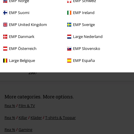
EMP Norge
EMP Schweiz
Senast besökt
EMP Suomi
EMP Ireland
EMP United Kingdom
EMP Sverige
EMP Danmark
Large Nederland
EMP Österreich
EMP Slovensko
Large Belgique
EMP España
rek-pris
399:-
299:-
More categories. More options.
Rea %
Film & TV
Rea %
Killar
Kläder
T-shirts & Toppar
Rea %
Gaming