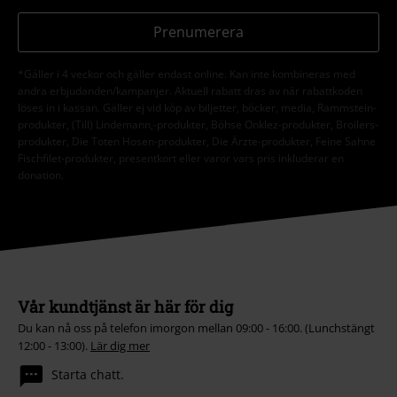
Prenumerera
*Gäller i 4 veckor och gäller endast online. Kan inte kombineras med
andra erbjudanden/kampanjer. Aktuell rabatt dras av när rabattkoden
löses in i kassan. Gäller ej vid köp av biljetter, böcker, media, Rammstein-
produkter, (Till) Lindemann,-produkter, Böhse Onklez-produkter, Broilers-
produkter, Die Toten Hosen-produkter, Die Ärzte-produkter, Feine Sahne
Fischfilet-produkter, presentkort eller varor vars pris inkluderar en
donation.
Vår kundtjänst är här för dig
Du kan nå oss på telefon imorgon mellan 09:00 - 16:00. (Lunchstängt
12:00 - 13:00).
Lär dig mer
Starta chatt.