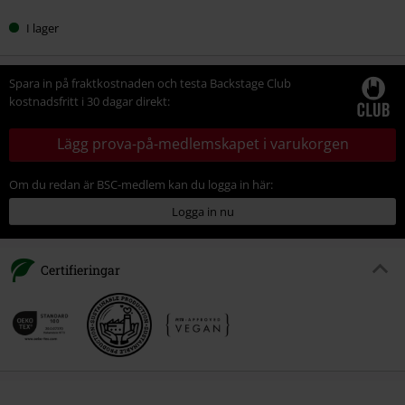
I lager
Spara in på fraktkostnaden och testa Backstage Club
kostnadsfritt i 30 dagar direkt:
Lägg prova-på-medlemskapet i varukorgen
Om du redan är BSC-medlem kan du logga in här:
Logga in nu
Certifieringar