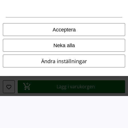
Juridisk information/Villkor
Villkor
Acceptera
Om oss
Neka alla
Ladda ner villkoren
Ändra inställningar
Avfallshantering och miljöskydd
Försäkran om överensstämmelse
Lägg i varukorgen
Information om tillgänglighet
Inställningar för cookies
Bekräfta ångrat köp
Alla priser inkl. moms.
Fraktkostnad tillkommer.