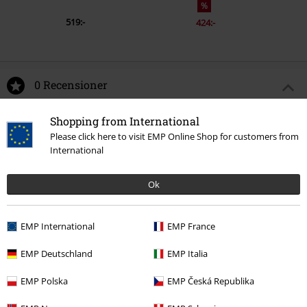
%
519:-
424:-
0 Recensioner
Berätta vad du tycker om "1972".
Shopping from International
Please click here to visit EMP Online Shop for customers from
Skriv en recension
International
Ok
EMP International
EMP France
EMP Deutschland
EMP Italia
EMP Polska
EMP Česká Republika