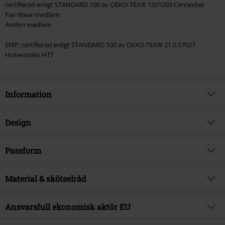
certifierad enligt STANDARD 100 av OEKO-TEX® 1501003 Centexbel
Fair Wear-medlem
Amfori medlem
EMP: certifierad enligt STANDARD 100 av OEKO-TEX® 21.0.57027
Hohenstein HTT
Information
Artikelnummer
571047
Design
Titel
1972
Produkttyp
T-shirt
Exklusiv
Passform
Ja
Mönster
plain
Produktämne
Fan-merch, Spel, Retro gaming,
Passform/Topp
Vardaglig
Hållbarhet
Tryckt
Material & skötselråd
ja
Längd
Normal
Signatur
ja
Hals
Rundad hals
Yttermaterial
100% bomull
Ansvarsfull ekonomisk aktör EU
Licens
officiellt licensierad produkt
Kragform
Kraglös
Skötselråd
Maskintvätt
Licenserade produkter
Atari
Ärmform
Normala ärmar