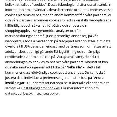
kollektivt kallade “cookies". Dessa teknologier tillåter oss att samla in
information om användare, deras beteende och deras enheter. Vissa
EMP-appen
cookies placeras av oss, medan andra kommer från våra partners. Vi
och våra partners använder cookies för att säkerställa webbplatsens
Ladda ner EMP-appen nu och ta del av många fördelar!
tillförlitlighet och säkerhet, förbättra och anpassa din
shoppingupplevelse, genomföra analyser och för
marknadsföringsändamål (t.ex. personliga annonser) på vår
webbplats, i sociala medier och på tredjepartswebbplatser. Om data
överförs till USA delas den endast med partners som omfattas av ett
adekvansbeslut enligt gällande EU-lagstiftning och är lämpligt
A Warner Music Group Company
certifierade. Genom att klicka på “
Acceptera
” samtycker du till
användningen av cookies av oss och våra partners. Alternativt kan
du neka samtycke genom att klicka på “
Neka alla
” – i detta fall
kommer endast nödvändiga cookies att användas. Du kan också
justera dina individuella preferenser genom att klicka på “
Ändra
inställningar
.” Du har rätt att när som helst återkalla eller ändra ditt
samtycke i
Inställningar för cookies
. För mer information om
dataskydd, besök
Integritetspolicy
.