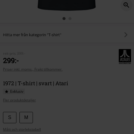
Hitta mer från kategorin "T-shirt"
rek-pris
399:-
299:-
Priser inkl. moms., Frakt tillkommer.
1972 | T-shirt | svart | Atari
Exklusiv
Fler produktdetaljer
Välj
S
M
din
Mått och storlekstabell
storlek