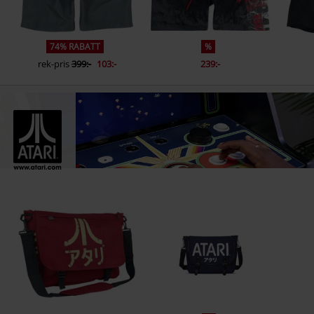
74% RABATT
%
rek-pris
399:-
103:-
239:-