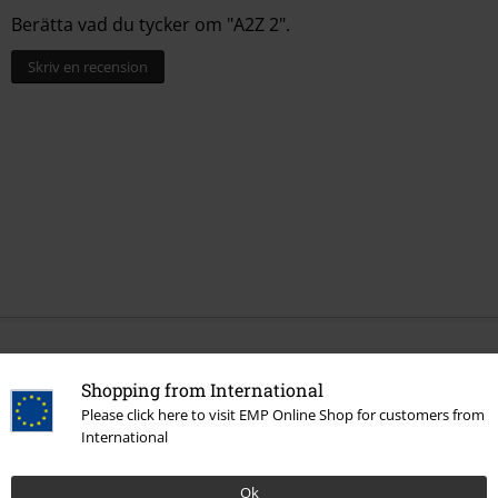
Berätta vad du tycker om "A2Z 2".
Skriv en recension
More categories. More options.
Shopping from International
Bandmerch
Genre
Rock
Please click here to visit EMP Online Shop for customers from
International
Bandmerch
Genre
Hårdrock
Rea %
Media
CDs
Ok