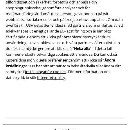
tillförlitlighet och säkerhet, förbättra och anpassa din
Juridisk information/Villkor
shoppingupplevelse, genomföra analyser och för
marknadsföringsändamål (t.ex. personliga annonser) på vår
Villkor
webbplats, i sociala medier och på tredjepartswebbplatser. Om data
överförs till USA delas den endast med partners som omfattas av ett
Om oss
adekvansbeslut enligt gällande EU-lagstiftning och är lämpligt
certifierade. Genom att klicka på “
Acceptera
” samtycker du till
Ladda ner villkoren
användningen av cookies av oss och våra partners. Alternativt kan
du neka samtycke genom att klicka på “
Neka alla
” – i detta fall
kommer endast nödvändiga cookies att användas. Du kan också
Avfallshantering och miljöskydd
justera dina individuella preferenser genom att klicka på “
Ändra
inställningar
.” Du har rätt att när som helst återkalla eller ändra ditt
Försäkran om överensstämmelse
samtycke i
Inställningar för cookies
. För mer information om
dataskydd, besök
Integritetspolicy
.
Information om tillgänglighet
Inställningar för cookies
Bekräfta ångrat köp
Alla priser inkl. moms.
Fraktkostnad tillkommer.
© 1986-2026 E.M.P. Merchandising HGmbH