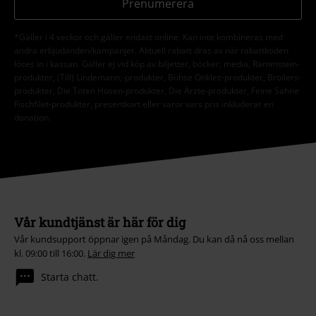
Prenumerera
*Gäller i 4 veckor och gäller endast online. Kan inte kombineras med
andra erbjudanden/kampanjer. Aktuell rabatt dras av när rabattkoden
löses in i kassan. Gäller ej vid köp av biljetter, böcker, media, Rammstein-
produkter, (Till) Lindemann,-produkter, Böhse Onklez-produkter, Broilers-
produkter, Die Toten Hosen-produkter, Die Ärzte-produkter, Feine Sahne
Fischfilet-produkter, presentkort eller varor vars pris inkluderar en
donation.
Vår kundtjänst är här för dig
Vår kundsupport öppnar igen på Måndag. Du kan då nå oss mellan
kl. 09:00 till 16:00.
Lär dig mer
Starta chatt.