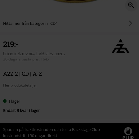
Hitta mer från kategorin "CD"
219:-
Priser inkl. moms., Frakt tillkommer.
30-dagars bästa pris
:
164:-
A2Z 2 | CD | A-Z
Fler produktdetaljer
I lager
Endast 3 kvar i lager
Spara in på fraktkostnaden och testa Backstage Club
kostnadsfritt i 30 dagar direkt: