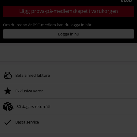
Lägg prova-på-medlemskapet i varukorgen
Om du redan är BSC-medlem kan du logga in här:
Logga in nu
Betala med faktura
Exklusiva varor
30 dagars returrätt
Bästa service