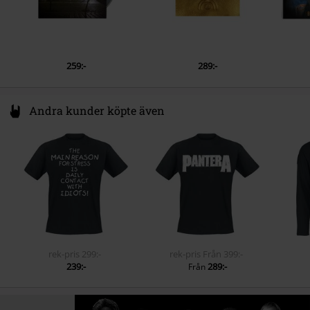
259:-
289:-
Andra kunder köpte även
rek-pris
299:-
rek-pris
Från
399:-
239:-
289:-
Från