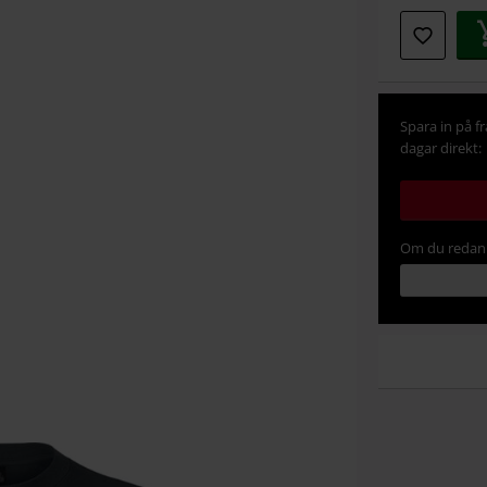
Spara in på f
dagar direkt:
Om du redan 