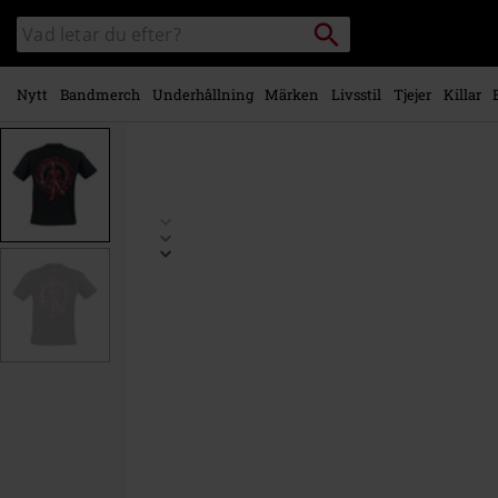
Gå till
Sök
Sök
huvudinnehåll
i
katalogen
Nytt
Bandmerch
Underhållning
Märken
Livsstil
Tjejer
Killar
https://www.emp-
shop.se/p/aim-
for-
the-
middle/571585.html