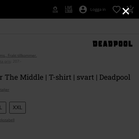
×
0
Logga in
oms., Frakt tillkommer.
ta pris
:
207:-
 The Middle | T-shirt | svart | Deadpool
taljer
L
XXL
ekstabell