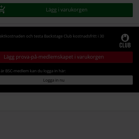
Lägg i varukorgen
raktkostnaden och testa Backstage Club kostnadsfritt i 30
Lägg prova-på-medlemskapet i varukorgen
är BSC-medlem kan du logga in här:
Logga in nu