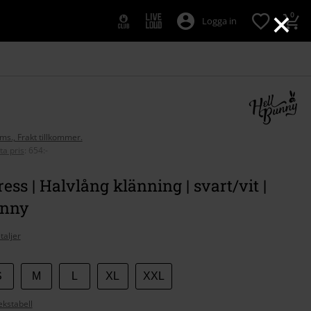
×
0
Logga in
oms., Frakt tillkommer.
ta pris
:
654:-
ress | Halvlång klänning | svart/vit |
unny
taljer
S
M
L
XL
XXL
ekstabell