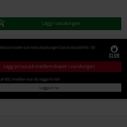
Lägg i varukorgen
raktkostnaden och testa Backstage Club kostnadsfritt i 30
Lägg prova-på-medlemskapet i varukorgen
är BSC-medlem kan du logga in här:
Logga in nu