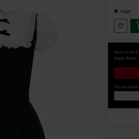
storlek
I lager
Spara in på f
dagar direkt:
Om du redan 