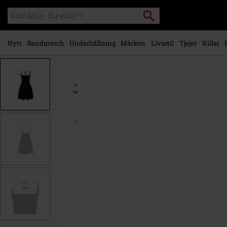
Gå till
Sök
Sök
huvudinnehåll
i
katalogen
Nytt
Bandmerch
Underhållning
Märken
Livsstil
Tjejer
Killar
https://www.emp-
shop.se/p/alice-
dress/575293.html